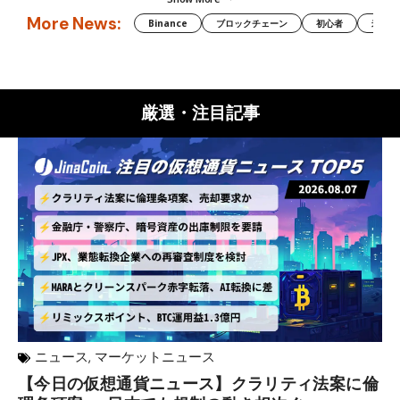
More News:
Binance
ブロックチェーン
初心者
米国証
厳選・注目記事
ニュース
,
マーケットニュース
【今日の仮想通貨ニュース】クラリティ法案に倫
リ