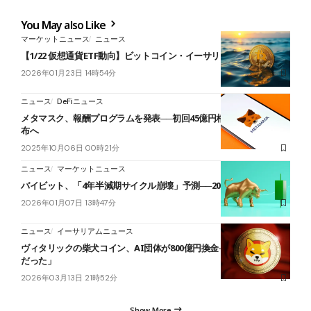
You May also Like
マーケットニュース
ニュース
【1/22 仮想通貨ETF動向】ビットコイン・イーサリアム流出継続
2026年01月23日 14時54分
ニュース
DeFiニュース
メタマスク、報酬プログラムを発表──初回45億円相当のリネアの配
布へ
2025年10月06日 00時21分
ニュース
マーケットニュース
バイビット、「4年半減期サイクル崩壊」予測──2026年は強気基調
2026年01月07日 13時47分
ニュース
イーサリアムニュース
ヴィタリックの柴犬コイン、AI団体が800億円換金──本人「想定外
だった」
2026年03月13日 21時52分
Show More