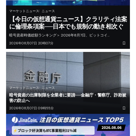
マーケットニュース
ニュース
【今日の仮想通貨ニュース】クラリティ法案
に倫理条項案──日本でも規制の動き相次ぐ
暗号資産時価総額ランキング＞ 2026年8月7日、ビットコイ…
2026年08月07日 20時07分
マーケットニュース
ニュース
暗号資産の出庫制限を全業者に要請──金融庁・警察庁、詐欺被
害の防止へ
2026年08月07日 09時55分