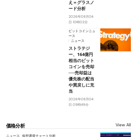
え＝グラスノ
ード分析
2026年08月04
日 10時02分
ビットコインニュ
ース
ニュース
ストラテジ
ー、164億円
相当のビット
コインを売却
──売却益は
優先株の配当
や買戻しに充
当
2026年08月04
日 09時49分
View All
価格分析
ニュース
仮想通貨チャート分析