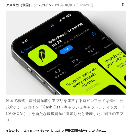
アメリカ（米国）
ミームコイン
2026年08月07日 12時20分
米国で株式・暗号資産取引アプリを運営するロビンフッドは6日、公
式Xでミームコイン「Cash Cat（キャッシュキャット、ティッカー：
CASHCAT）」を新たな取扱資産に追加したと発表した。同社のアプ
リ…
1inch、セルフカストディ型流動性レイヤー