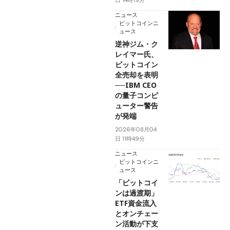
日 14時19分
ニュース
ビットコインニ
ュース
逆神ジム・ク
レイマー氏、
ビットコイン
全売却を表明
──IBM CEO
の量子コンピ
ューター警告
が発端
2026年08月04
日 11時49分
ニュース
ビットコインニ
ュース
「ビットコイ
ンは過渡期」
ETF資金流入
とオンチェー
ン活動が下支