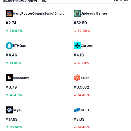
HarryPotterObamaSonic10Inu (ETH)
Undeads Games
¥2.74
¥52.50
↑ 79.60%
↓ 32.00%
ETHGas
Cartesi
¥4.46
¥4.18
↑ 51.90%
↓ 17.40%
Biconomy
Solar
¥8.79
¥0.5532
↑ 41.40%
↓ 14.40%
SkyAI
COTI
¥17.93
¥2.03
↑ 35.90%
↓ 14.40%