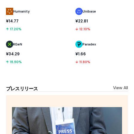
Humanity
Unibase
¥14.77
¥22.81
↑ 17.20%
↓ 12.10%
KGeN
Paradex
¥34.29
¥1.66
↑ 15.50%
↓ 11.80%
View All
プレスリリース