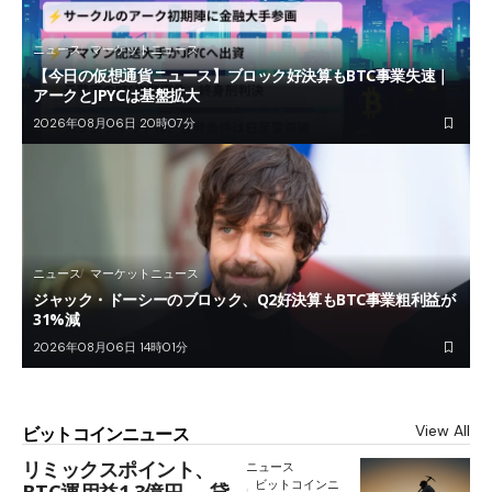
ニュース
マーケットニュース
【今日の仮想通貨ニュース】ブロック好決算もBTC事業失速｜
アークとJPYCは基盤拡大
2026年08月06日 20時07分
ニュース
マーケットニュース
ジャック・ドーシーのブロック、Q2好決算もBTC事業粗利益が
31%減
2026年08月06日 14時01分
View All
ビットコインニュース
リミックスポイント、
ニュース
ビットコインニ