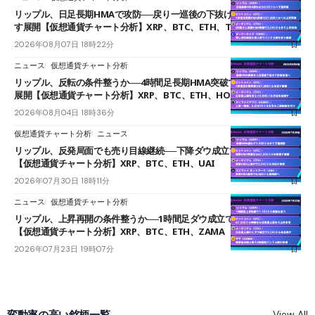
リップル、日足長期HMAで攻防──戻り一巡後の下抜けで0.95ドルを試
す展開【仮想通貨チャート分析】XRP、BTC、ETH、TAKE
2026年08月07日 18時22分
ニュース
仮想通貨チャート分析
リップル、反転の条件整うか──4時間足長期HMA突破で雲下端を目指す
展開【仮想通貨チャート分析】XRP、BTC、ETH、HOME
2026年08月04日 18時36分
仮想通貨チャート分析
ニュース
リップル、反発局面でも売り目線継続──下降ダウ成立で下値追う展開
【仮想通貨チャート分析】XRP、BTC、ETH、UAI
2026年07月30日 18時11分
ニュース
仮想通貨チャート分析
リップル、上昇再開の条件整うか──1時間足ダウ成立で1.185ドルを狙う
【仮想通貨チャート分析】XRP、BTC、ETH、ZAMA
2026年07月23日 19時07分
変動率の高い銘柄一覧
View All