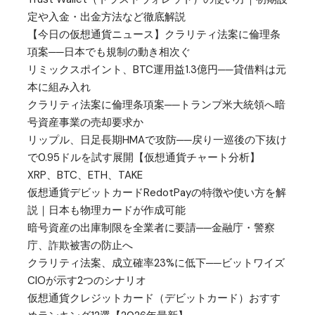
定や入金・出金方法など徹底解説
【今日の仮想通貨ニュース】クラリティ法案に倫理条
項案──日本でも規制の動き相次ぐ
リミックスポイント、BTC運用益1.3億円──貸借料は元
本に組み入れ
クラリティ法案に倫理条項案──トランプ米大統領へ暗
号資産事業の売却要求か
リップル、日足長期HMAで攻防──戻り一巡後の下抜け
で0.95ドルを試す展開【仮想通貨チャート分析】
XRP、BTC、ETH、TAKE
仮想通貨デビットカードRedotPayの特徴や使い方を解
説｜日本も物理カードが作成可能
暗号資産の出庫制限を全業者に要請──金融庁・警察
庁、詐欺被害の防止へ
クラリティ法案、成立確率23%に低下──ビットワイズ
CIOが示す2つのシナリオ
仮想通貨クレジットカード（デビットカード）おすす