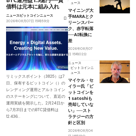
BTC運用益1.3億円──貸
ュース
借料は元本に組み入れ
マイニング大
ニュース
ビットコインニュース
手MARAとク
2026年08月07日 15時59分
リーンスパー
ク、赤字転落
──AI転換に
差
2026年08月07
日 15時02分
ニュース
ビットコインニ
ュース
リミックスポイント（3825）は7
マイケル・セ
日、保有するビットコイン（）の
イラー氏「ビ
レンディング運用とアルトコイン
ットコインを
のステーキングについて、直近の
1 satoshiも
運用実績を開示した。2月24日か
売却していな
ら7月31日までのBTC貸借料は
い」──スト
ラテジーの方
12.436…
針と区別
2026年08月04