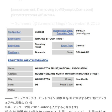
[announcement: I’m moving to
@SynopticCom
soon]
pic.twitter.com/IYafIaxMzA
— Summers (@SummersThings)
November 9, 2023
ブラックロックは、ビットコイン現物ETFをSECに申請する数日前にデラウ
ェア州に登録している
出典・
デラウェア州
（”file number”を入力すると見れます）