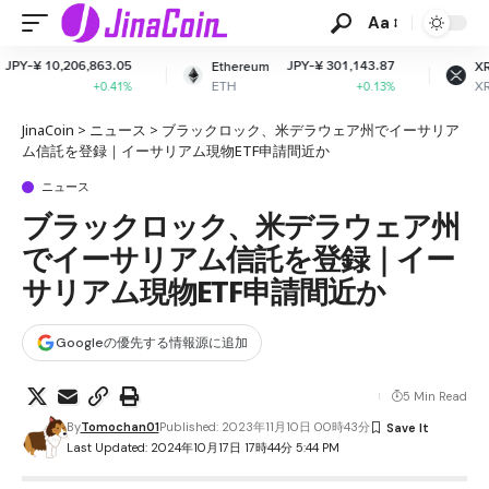
Aa
05
JPY-¥ 301,143.87
JPY-¥ 160.84
Ethereum
XRP
ETH
XRP
1%
+0.13%
-2.17%
JinaCoin
>
ニュース
>
ブラックロック、米デラウェア州でイーサリア
ム信託を登録｜イーサリアム現物ETF申請間近か
ニュース
ブラックロック、米デラウェア州
でイーサリアム信託を登録｜イー
サリアム現物ETF申請間近か
Googleの優先する情報源に追加
5 Min Read
By
Tomochan01
Published: 2023年11月10日 00時43分
Last Updated: 2024年10月17日 17時44分 5:44 PM