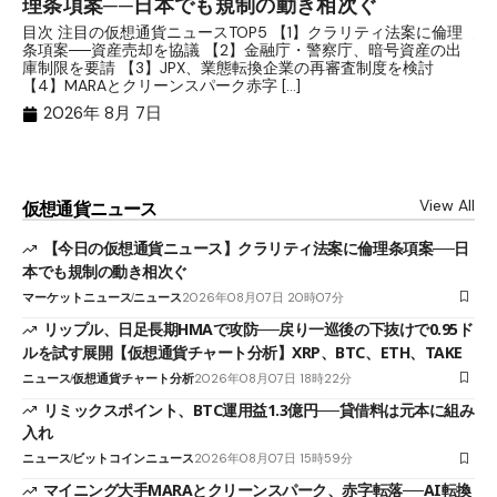
理条項案──日本でも規制の動き相次ぐ
下
分
目次 注目の仮想通貨ニュースTOP5 【1】クラリティ法案に倫理
条項案──資産売却を協議 【2】金融庁・警察庁、暗号資産の出
目
庫制限を要請 【3】JPX、業態転換企業の再審査制度を検討
ト
【4】MARAとクリーンスパーク赤字 […]
（
（X
2026年 8月 7日
View All
仮想通貨ニュース
【今日の仮想通貨ニュース】クラリティ法案に倫理条項案──日
本でも規制の動き相次ぐ
マーケットニュース
ニュース
2026年08月07日 20時07分
リップル、日足長期HMAで攻防──戻り一巡後の下抜けで0.95ド
ルを試す展開【仮想通貨チャート分析】XRP、BTC、ETH、TAKE
ニュース
仮想通貨チャート分析
2026年08月07日 18時22分
リミックスポイント、BTC運用益1.3億円──貸借料は元本に組み
入れ
ニュース
ビットコインニュース
2026年08月07日 15時59分
マイニング大手MARAとクリーンスパーク、赤字転落──AI転換