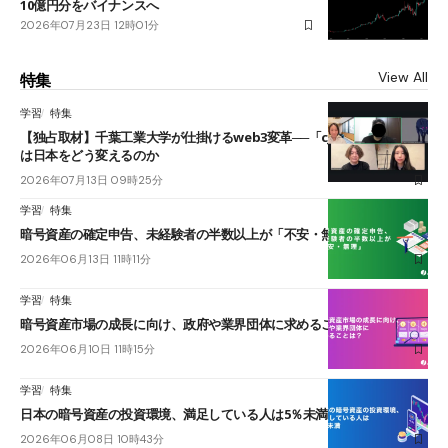
10億円分をバイナンスへ
2026年07月23日 12時01分
View All
特集
学習
特集
【独占取材】千葉工業大学が仕掛けるweb3変革──「cJPY」とAIの融合
は日本をどう変えるのか
2026年07月13日 09時25分
学習
特集
暗号資産の確定申告、未経験者の半数以上が「不安・無理」
2026年06月13日 11時11分
学習
特集
暗号資産市場の成長に向け、政府や業界団体に求めることは？
2026年06月10日 11時15分
学習
特集
日本の暗号資産の投資環境、満足している人は5％未満
2026年06月08日 10時43分