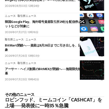
2026年08月03日 12時24分
ニュース
取引所ニュース
韓国Google Play、海外暗号資産取引所29社を配信停止──OKXやバイビ
ットなどが対象に
2026年07月27日 12時16分
取引所ニュース
ニュース
BitMart閉鎖へ──資産は8月26日までに引き出しを、日本人利用者も対
象
2026年07月26日 13時03分
ニュース
取引所ニュース
アーサー・ヘイズ創業のBitMEXが閉鎖へ──無期限先物を生んだ11年に
幕
2026年07月23日 19時42分
その他のニュース
ロビンフッド、ミームコイン「CASHCAT」を
上場──発表後に一時35％急騰