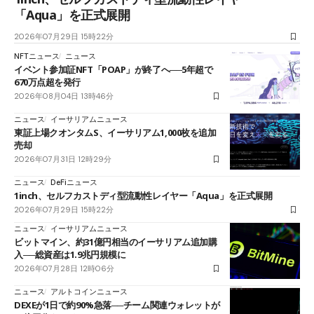
「Aqua」を正式展開
2026年07月29日 15時22分
NFTニュース
ニュース
イベント参加証NFT「POAP」が終了へ──5年超で
670万点超を発行
2026年08月04日 13時46分
ニュース
イーサリアムニュース
東証上場クオンタムS、イーサリアム1,000枚を追加
売却
2026年07月31日 12時29分
ニュース
DeFiニュース
1inch、セルフカストディ型流動性レイヤー「Aqua」を正式展開
2026年07月29日 15時22分
ニュース
イーサリアムニュース
ビットマイン、約31億円相当のイーサリアム追加購
入──総資産は1.9兆円規模に
2026年07月28日 12時06分
ニュース
アルトコインニュース
DEXEが1日で約90%急落──チーム関連ウォレットが