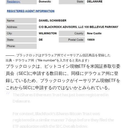
ブラックロックはデラウェア州でイーサリアム信託商品を登録した
出典・
デラウェア州
（”file number”を入力すると見れます）
ブラックロックは、ビットコイン現物ETFを米国証券取引委
員会（SEC)に申請する数日前に、同様にデラウェア州に登
録しているため、ブラックロックがイーサリアム現物ETFを
これからSECに申請するのではないかとみられている。
The iShares Ethereum Trust has just been registered in
Delaware.
For context, BlackRock's iShares Bitcoin Trust was
registered in a similar manner 7 days before they filed the
ETF application with the SEC. Details below.