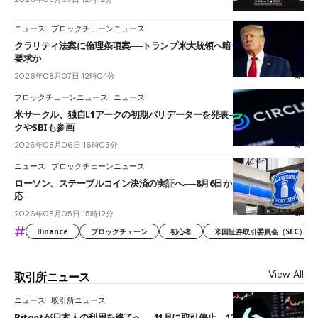
ニュース
ブロックチェーンニュース
クラリティ法案に倫理条項案──トランプ米大統領へ暗号資産事業の売却
要求か
2026年08月07日 12時04分
ブロックチェーンニュース
ニュース
米サークル、独自L1アークの初期バリデーターを発表――ブラックロッ
クやSBIも参画
2026年08月06日 16時03分
ニュース
ブロックチェーンニュース
ローソン、ステーブルコイン決済の実証へ──8月6日からJPYCやUSDC対
応
2026年08月05日 15時12分
#
Binance
ブロックチェーン
初心者
米国証券取引委員会（SEC）
View All
取引所ニュース
ニュース
取引所ニュース
Bitgetが日本人の利用を終了へ──11月に取引停止、12月末に強制決済