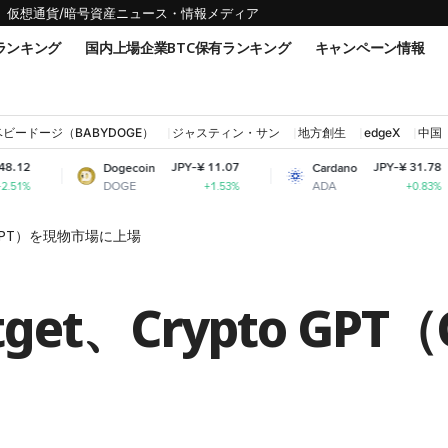
仮想通貨/暗号資産ニュース・情報メディア
ランキング
国内上場企業BTC保有ランキング
キャンペーン情報
ベビードージ（BABYDOGE）
ジャスティン・サン
地方創生
edgeX
中国
JPY-¥ 11.07
JPY-¥ 31.78
Dogecoin
Cardano
Shi
DOGE
ADA
SHI
+1.53%
+0.83%
T（GPT）を現物市場に上場
et、Crypto GP