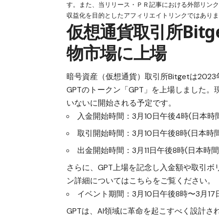
す。また、当リリース・ＰＲ記事における外部リン
収益化を目的としたアフィリエイトリンクではあり
仮想通貨取引所Bitge
物市場に上場
暗号資産（仮想通貨）取引所
Bitget
は202
GPTのトークン「GPT」を上場しました
いないに開始される予定です。
入金開始時間：3月10日午後4時(日本時
取引開始時間：3月10日午後8時(日本時間
出金開始時間：3月11日午後8時(日本時間
さらに、GPT上場を記念し入金額や取引
ン詳細については
こちら
をご覧ください。
イベント期間：3月10日午後8時〜3月17
GPTは、AI領域に革命を起こすべく設計