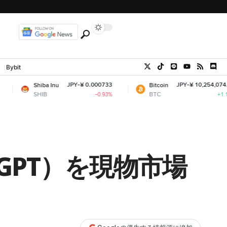
Bybit
JPY-¥ 0.000733
JPY-¥ 10,254,074.78
ba Inu
Bitcoin
B
BTC
-0.93%
+1.12%
T（GPT）を現物市場