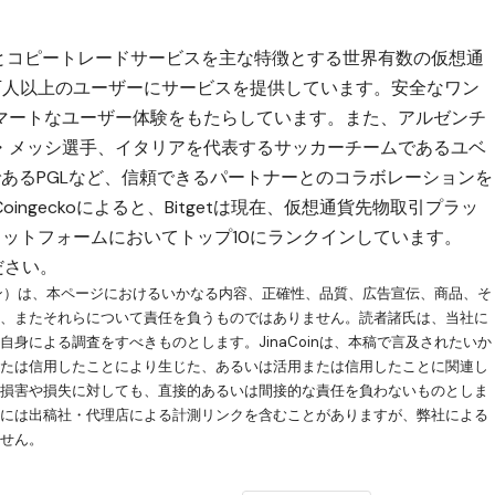
物取引とコピートレードサービスを主な特徴とする世界有数の仮想通
0万人以上のユーザーにサービスを提供しています。安全なワン
マートなユーザー体験をもたらしています。また、アルゼンチ
・メッシ選手、イタリアを代表するサッカーチームであるユベ
あるPGLなど、信頼できるパートナーとのコラボレーションを
ngeckoによると、Bitgetは現在、仮想通貨先物取引プラッ
ットフォームにおいてトップ10にランクインしています。
ださい。
コイン）は、本ページにおけるいかなる内容、正確性、品質、広告宣伝、商品、そ
く、またそれらについて責任を負うものではありません。読者諸氏は、当社に
身による調査をすべきものとします。JinaCoinは、本稿で言及されたいか
または信用したことにより生じた、あるいは活用または信用したことに関連し
る損害や損失に対しても、直接的あるいは間接的な責任を負わないものとしま
クには出稿社・代理店による計測リンクを含むことがありますが、弊社による
ません。