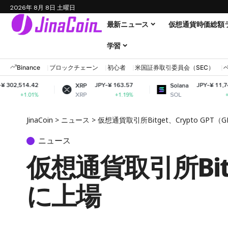
2026年 8月 8日 土曜日
最新ニュース
仮想通貨時価総額
学習
Binance
ブロックチェーン
初心者
米国証券取引委員会（SEC）
JPY-¥ 163.57
JPY-¥ 11,748.12
XRP
Solana
XRP
SOL
+1.19%
+2.51%
JinaCoin
>
ニュース
>
仮想通貨取引所Bitget、Crypto GP
ニュース
仮想通貨取引所Bitg
に上場