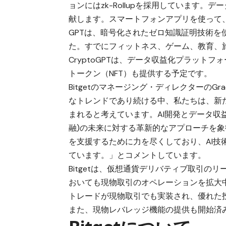
ョンにはzk-Rollupを採用しています
献します。スマートフォンアプリを使って
GPTは、暗号化されたゼロ知識証明技術
た。すでにフィットネス、ゲーム、教育、
CryptoGPTは、データ収益化プラット
トークン（NFT）も提供する予定です。
Bitgetのマネージング・ディレクターのGr
なトレンドであり続ける中、私たちは、新
まれると考えています。AI開発とデータ収益化
融)の未来に対する革新的なアプローチを象徴
を支援するために力を尽くしており、AI
ています。」とコメントしています。
Bitgetは、仮想通貨デリバティブ取引
おいても現物取引のオペレーションを拡大
トレードが現物取引でも実装され、優れた
また、現物レバレッジ機能の提供も開始済