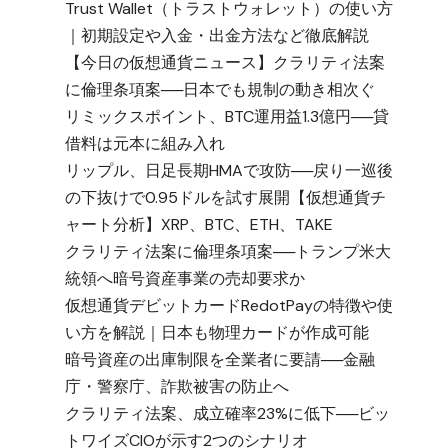
Trust Wallet（トラストウォレット）の使い方
｜初期設定や入金・出金方法など徹底解説
【今日の仮想通貨ニュース】クラリティ法案
に倫理条項案──日本でも規制の動き相次ぐ
リミックスポイント、BTC運用益1.3億円──貸
借料は元本に組み入れ
リップル、日足長期HMAで攻防──戻り一巡後
の下抜けで0.95ドルを試す展開【仮想通貨チ
ャート分析】XRP、BTC、ETH、TAKE
クラリティ法案に倫理条項案──トランプ米大
統領へ暗号資産事業の売却要求か
仮想通貨デビットカードRedotPayの特徴や使
い方を解説｜日本も物理カードが作成可能
暗号資産の出庫制限を全業者に要請──金融
庁・警察庁、詐欺被害の防止へ
クラリティ法案、成立確率23%に低下──ビッ
トワイズCIOが示す2つのシナリオ