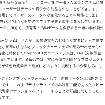
。データを新たな資産とし、グローバルデータ・AIエコシステムに貢
、ユーザーはデータの提供から利益を生むことができます。
を使用してユーザーのデータを収益化することを可能にしまし
旅行など様々な分野のアプリで消費者市場に参入しています。
フォームに加えて、所有者の活動データを保存する一連の非代替性
acy Chenは、「AIが、仮想通貨を含む様々な業界にとって重要
たな変革の力はAIとブロックチェーン技術の組み合わせから生
に特化したCryptoGPTのエコシステムは、DeFi(分散型金
しています。Bitgetでは、常に有望で創造的なプロジェクト
技術が仮想通貨業界の発展にどのように貢献するのか楽しみにし
のリーディングプラットフォームとして、新規トークン上場以外に
中です。これまでデリバティブでのみ利用可能であったコピー
投資家のポジションをフォローすることが可能になりました。
みです。