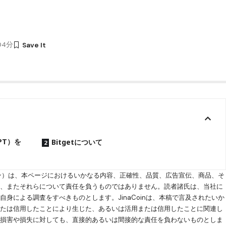
時04分
GPT）を
Bitgetについて
コイン）は、本ページにおけるいかなる内容、正確性、品質、広告宣伝、商品、そ
く、またそれらについて責任を負うものではありません。読者諸氏は、当社に
身による調査をすべきものとします。JinaCoinは、本稿で言及されたいか
または信用したことにより生じた、あるいは活用または信用したことに関連し
る損害や損失に対しても、直接的あるいは間接的な責任を負わないものとしま