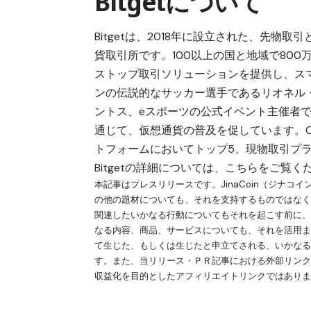
Bitgetについて
Bitgetは、2018年に設立された、先
貨取引所です。100以上の国と地域で80
ストップ取引ソリューションを提供し、ス
ンの伝説的なサッカー選手であるリオネル
ントス、eスポーツの公式イベント主催者で
通じて、仮想通貨の普及を促しています。Coi
トフォームにおいてトップ5、現物取引プラ
Bitgetの詳細については、
こちら
をご覧く
本記事はプレスリリースです。JinaCoin（ジナ
の他の題材についても、それを支持するものではな
関連したいかなる行動についてもそれを起こす前に、自
なる内容、商品、サービスについても、それを活用
て生じた、もしくは生じたと申立てされる、いかな
す。また、当リリース・ＰＲ記事における外部リン
収益化を目的としたアフィリエイトリンクではあり