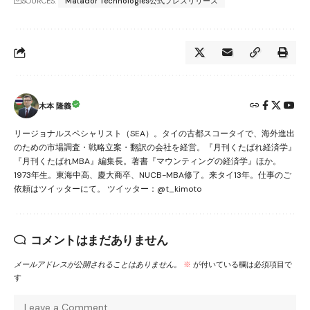
SOURCES:
Matador Technologies公式プレスリリース
木本 隆義
リージョナルスペシャリスト（SEA）。タイの古都スコータイで、海外進出
のための市場調査・戦略立案・翻訳の会社を経営。『月刊くたばれ経済学』
『月刊くたばれMBA』編集長。著書『マウンティングの経済学』ほか。
1973年生。東海中高、慶大商卒、NUCB-MBA修了。来タイ13年。仕事のご
依頼はツイッターにて。 ツイッター：@t_kimoto
コメントはまだありません
メールアドレスが公開されることはありません。
※
が付いている欄は必須項目で
す