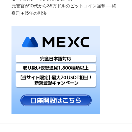
元警官が10代から35万ドルのビットコイン強奪──終
身刑＋15年の判決