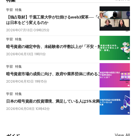
学習
特集
【独占取材】千葉工業大学が仕掛けるweb3変革──「cJPY」とAIの融合
は日本をどう変えるのか
2026年07月13日 09時25分
学習
特集
暗号資産の確定申告、未経験者の半数以上が「不安・無理」
2026年06月13日 11時11分
学習
特集
暗号資産市場の成長に向け、政府や業界団体に求めることは？
2026年06月10日 11時15分
学習
特集
日本の暗号資産の投資環境、満足している人は5％未満
2026年06月08日 10時43分
View All