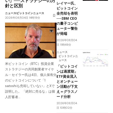
い」──ストラテジーの方
レイマー氏、
針と区別
ビットコイン
全売却を表明
ニュース
ビットコインニュース
2026年08月04日 14時19分
──IBM CEO
の量子コンピ
ューター警告
が発端
2026年08月04
日 11時49分
ニュース
ビットコインニ
ュース
米ビットコイン（BTC）投資企業
「ビットコイ
ストラテジーの共同創業者マイケ
ンは過渡期」
ル・セイラー氏は4日、個人保有分
ETF資金流入
のビットコインについて「1
とオンチェー
satoshiも売却していない」とXで
ン活動が下支
え＝グラスノ
説明した。 「絶対に売るな」は個
ード分析
人貯蓄者…
2026年08月04
日 10時02分