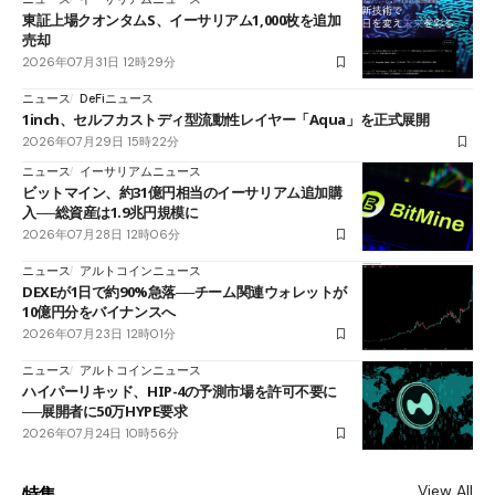
東証上場クオンタムS、イーサリアム1,000枚を追加
売却
2026年07月31日 12時29分
ニュース
DeFiニュース
1inch、セルフカストディ型流動性レイヤー「Aqua」を正式展開
2026年07月29日 15時22分
ニュース
イーサリアムニュース
ビットマイン、約31億円相当のイーサリアム追加購
入──総資産は1.9兆円規模に
2026年07月28日 12時06分
ニュース
アルトコインニュース
DEXEが1日で約90%急落──チーム関連ウォレットが
10億円分をバイナンスへ
2026年07月23日 12時01分
ニュース
アルトコインニュース
ハイパーリキッド、HIP-4の予測市場を許可不要に
──展開者に50万HYPE要求
2026年07月24日 10時56分
View All
特集