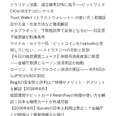
クラリティ法案、成立確率23%に低下──ビットワイズ
CIOが示す2つのシナリオ
Trust Wallet（トラストウォレット）の使い方｜初期設
定や入金・出金方法など徹底解説
メタプラネット、下限抵抗帯で反発となるか──日足雲
下端突破が転換条件
マイケル・セイラー氏「ビットコインを1 satoshiも売
却していない」──ストラテジーの方針と区別
【今日の仮想通貨ニュース】米暗号資産政策に暗雲
――金融庁新課とローソン決済実証が始動
ローソン、ステーブルコイン決済の実証へ──8月6日か
らJPYCやUSDC対応
BingXの安全性と評判は？特徴やメリット・デメリット
を解説【2026年8月】
仮想通貨デビットカードRedotPayの特徴や使い方を解
説｜日本も物理カードが作成可能
【2026年8月】Kucoinの日本人利用は禁止！？金融庁
との関係は？最新情報をお届け