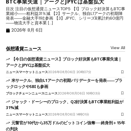
BTC事業失速｜アークとJPYCは基盤拡大
発
目次 注目の仮想通貨ニュースTOP5 【1】ブロック好決算もBTC事
目
業縮小――粗利益31％減 【2】サークル、独自L1アークの初期陣
や
発表――金融大手11社参画 【3】JPYC、シリーズB累計約60億円
る
――物流大手と資本業 […]
ブ
2026年 8月 6日
View All
仮想通貨ニュース
【今日の仮想通貨ニュース】ブロック好決算もBTC事業失速｜
アークとJPYCは基盤拡大
ニュース
マーケットニュース
2026年08月06日 20時07分
米サークル、独自L1アークの初期バリデーターを発表――ブラ
ックロックやSBIも参画
ブロックチェーンニュース
ニュース
2026年08月06日 16時03分
ジャック・ドーシーのブロック、Q2好決算もBTC事業粗利益が
31%減
ニュース
マーケットニュース
2026年08月06日 14時01分
元警官が10代から35万ドルのビットコイン強奪──終身刑＋15年
の判決