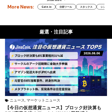
More News:
Gate.io
分析ツール
スタックス
シンボル（
厳選・注目記事
ニュース
,
マーケットニュース
【今日の仮想通貨ニュース】ブロック好決算も
米