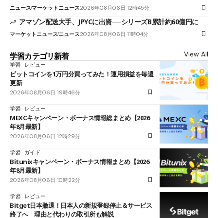
ニュース
マーケットニュース
2026年08月06日 12時45分
アマゾン配送大手、JPYCに出資──シリーズB累計約60億円に
マーケットニュース
ニュース
2026年08月06日 11時04分
View All
学習カテゴリ新着
学習
レビュー
ビットコインを1万円分買ってみた！運用損益を毎週
更新
2026年08月06日 19時46分
学習
レビュー
MEXCキャンペーン・ボーナス情報総まとめ【2026
年8月最新】
2026年08月06日 12時29分
学習
ガイド
Bitunixキャンペーン・ボーナス情報まとめ【2026
年8月最新】
2026年08月06日 10時22分
学習
レビュー
Bitget日本撤退！日本人の新規登録停止＆サービス
終了へ 理由と代わりの取引所も解説