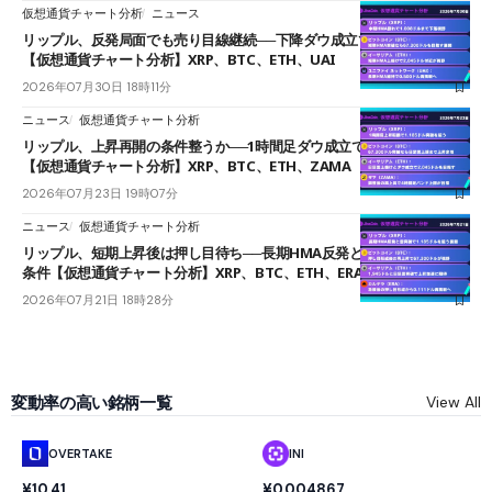
仮想通貨チャート分析
ニュース
リップル、反発局面でも売り目線継続──下降ダウ成立で下値追う展開
【仮想通貨チャート分析】XRP、BTC、ETH、UAI
2026年07月30日 18時11分
ニュース
仮想通貨チャート分析
リップル、上昇再開の条件整うか──1時間足ダウ成立で1.185ドルを狙う
【仮想通貨チャート分析】XRP、BTC、ETH、ZAMA
2026年07月23日 19時07分
ニュース
仮想通貨チャート分析
リップル、短期上昇後は押し目待ち──長期HMA反発と雲上抜けが買い
条件【仮想通貨チャート分析】XRP、BTC、ETH、ERA
2026年07月21日 18時28分
変動率の高い銘柄一覧
View All
OVERTAKE
INI
¥10.41
¥0.004867