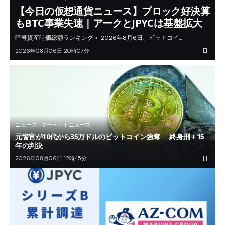
【今日の仮想通貨ニュース】ブロック好決算
もBTC事業失速｜アークとJPYCは基盤拡大
暗号資産時価総額ランキング＞ 2026年8月6日、ビットコイ…
2026年08月06日 20時07分
ニュース
マーケットニュース
元警官が10代から35万ドルのビットコイン強奪──終身刑＋15
年の判決
2026年08月06日 12時45分