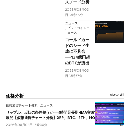
スノード分析
2026年08月03
日 13時56分
ニュース
ビットコインニ
ュース
コールドカー
ドのシード生
成に不具合
──134億円超
のBTCが流出
2026年08月03
日 13時37分
View All
価格分析
仮想通貨チャート分析
ニュース
リップル、反転の条件整うか──4時間足長期HMA突破で雲下端を目指す
展開【仮想通貨チャート分析】XRP、BTC、ETH、HOME
2026年08月04日 18時36分