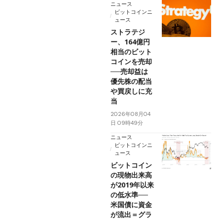
ニュース
ビットコインニ
ュース
ストラテジ
ー、164億円
相当のビット
コインを売却
──売却益は
優先株の配当
や買戻しに充
当
2026年08月04
日 09時49分
ニュース
ビットコインニ
ュース
ビットコイン
の現物出来高
が2019年以来
の低水準──
米国債に資金
が流出＝グラ