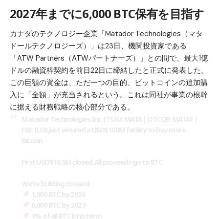
2027年までに6,000 BTC保有を目指す
カナダのテクノロジー企業「Matador Technologies（マタ
ドールテクノロジーズ）」は23日、機関投資家である
「ATW Partners（ATWパートナーズ）」との間で、最大1億
ドルの融資枠契約を前日22日に締結したと正式に発表した。
この巨額の資金は、ただ一つの目的、
ビットコイン
の追加購
入に「全額」が充当されるという。これは同社が事業の根幹
に据える財務戦略の核心部分である。
Matador Technologies Inc. (TSXV: MATA | OTCQB: MATAF |
FSE: IU3) just secured a USD$100M facility to buy more
Bitcoin.
First USD$10.5M closed. All proceeds go to BTC.
We're building toward:
1,000 BTC by 2026
6,000 BTC by 2027
1% of all BTC long term