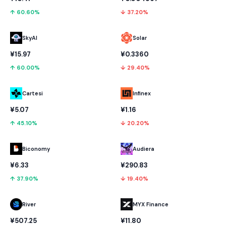
↑ 60.60%
↓ 37.20%
SkyAI
Solar
¥15.97
¥0.3360
↑ 60.00%
↓ 29.40%
Cartesi
Infinex
¥5.07
¥1.16
↑ 45.10%
↓ 20.20%
Biconomy
Audiera
¥6.33
¥290.83
↑ 37.90%
↓ 19.40%
River
MYX Finance
¥507.25
¥11.80