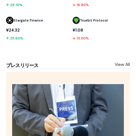
↑ 29.10%
↓ 16.80%
Stargate Finance
Truebit Protocol
¥24.32
¥1.08
↑ 25.60%
↓ 13.00%
View All
プレスリリース