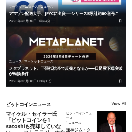
マーケットニュース
ニュース
アマゾン配送大手、JPYCに出資──シリーズB累計約60億円に
2026年08月06日 11時04分
ニュース
マーケットニュース
メタプラネット、下限抵抗帯で反発となるか──日足雲下端突破
が転換条件
2026年08月06日 08時10分
View All
ビットコインニュース
マイケル・セイラー氏
ビットコインニュ
ース
「ビットコインを1
ニュース
satoshiも売却していな
逆神ジム・ク