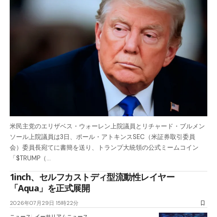
米民主党のエリザベス・ウォーレン上院議員とリチャード・ブルメン
ソール上院議員は3日、ポール・アトキンスSEC（米証券取引委員
会）委員長宛てに書簡を送り、トランプ大統領の公式ミームコイン
「$TRUMP（…
1inch、セルフカストディ型流動性レイヤー
「Aqua」を正式展開
2026年07月29日 15時22分
ニュース
イーサリアムニュース