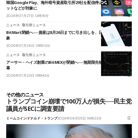
韓国Google Play、海外暗号資産取引所29社を配信停止──OKXやバイビ
ットなどが対象に
2026年07月27日 12時16分
ニュース
取引所ニュース
BitMart閉鎖へ──資産は8月26日までに引き出しを、日本人利用者も対
象
2026年07月26日 13時03分
ニュース
取引所ニュース
アーサー・ヘイズ創業のBitMEXが閉鎖へ──無期限先物を生んだ11年に
幕
2026年07月23日 19時42分
その他のニュース
トランプコイン崩壊で100万人が損失──民主党
議員がSECに調査要請
ミームコイン
ドナルド・トランプ
2026年08月05日 16時23分