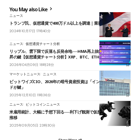
You May also Like
ニュース
トランプ氏、仮想通貨で400万ドル以上を調達｜業界からの厚い支援
2024年10月17日 17時40分
ニュース
仮想通貨チャート分析
リップル、雲下限で反落も反発余地──HMA再上抜けとBB拡大が上
昇の鍵【仮想通貨チャート分析】XRP、BTC、ETH、ENJ
2026年04月09日 18時28分
マーケットニュース
ニュース
ビットワイズCIO、2026年の暗号資産投資は「インデックスファン
ドが鍵」
2025年12月10日 11時36分
ニュース
ビットコインニュース
米雇用統計、大幅に予想下回る──利下げ観測で仮想通貨市場は堅調
推移
2025年09月05日 23時30分
Show More