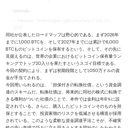
Minimally…
— Matador Technologies (@buymatador)
July 23,
2025
同社が公表したロードマップは野心的である。まず2026年
までに1,000 BTCを、そして2027年までには累計で6,000
BTCものビットコインを保有するという。そして、その先に
見据えるのは、世界の企業におけるビットコイン保有量ラン
キングでトップ20入りを果たすというスゴイ目標である。
今回の契約により、まずは初期段階として1,050万ドルの資
金が手当てされる。
今回用いられるのは、「担保付きの転換社債」という資金調
達のスキームだ。転換社債は、将来的に同社の株式に転換で
きる権利がついた社債のことで、本件では金利は年8％に設
定されている。さらに、購入したビットコインそのものを担
保とすることで、投資家側のリスクを低減させる構造が採用
されている。このような柔軟な資金調達手法こそが、不確実
性の高い市場で巧みに立ち回ろうとする同社のしたたかさを