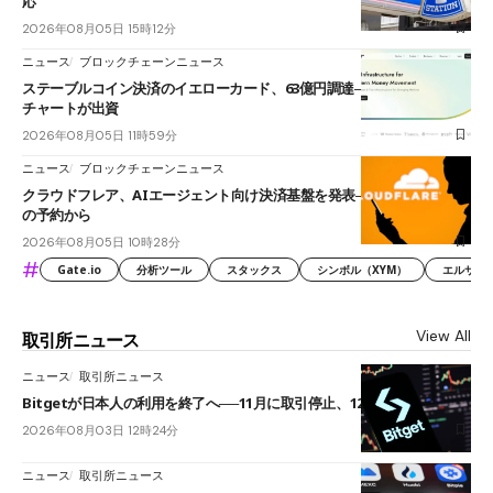
応
2026年08月05日 15時12分
ニュース
ブロックチェーンニュース
ステーブルコイン決済のイエローカード、63億円調達──ソニーやスタン
チャートが出資
2026年08月05日 11時59分
ニュース
ブロックチェーンニュース
クラウドフレア、AIエージェント向け決済基盤を発表──まずハンドル名
の予約から
2026年08月05日 10時28分
#
Gate.io
分析ツール
スタックス
シンボル（XYM）
エルサル
View All
取引所ニュース
ニュース
取引所ニュース
Bitgetが日本人の利用を終了へ──11月に取引停止、12月末に強制決済
2026年08月03日 12時24分
ニュース
取引所ニュース