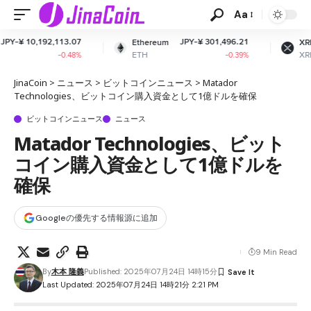
Aa
07
JPY-¥ 301,496.21
JPY-¥ 164.11
Ethereum
XRP
ETH
XRP
8%
-0.39%
-2.65%
JinaCoin
>
ニュース
>
ビットコインニュース
>
Matador
Technologies、ビットコイン購入資金として1億ドルを確保
ビットコインニュース
ニュース
Matador Technologies、ビット
コイン購入資金として1億ドルを
確保
Googleの優先する情報源に追加
9 Min Read
By
木本 隆義
Published: 2025年07月24日 14時15分
Last Updated: 2025年07月24日 14時21分 2:21 PM