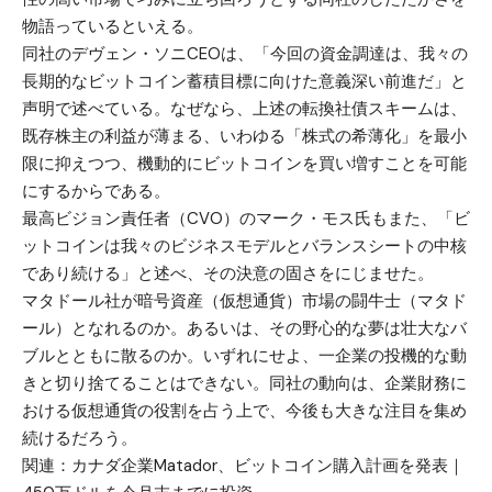
物語っているといえる。
同社のデヴェン・ソニCEOは、「今回の資金調達は、我々の
長期的なビットコイン蓄積目標に向けた意義深い前進だ」と
声明で述べている。なぜなら、上述の転換社債スキームは、
既存株主の利益が薄まる、いわゆる「株式の希薄化」を最小
限に抑えつつ、機動的にビットコインを買い増すことを可能
にするからである。
最高ビジョン責任者（CVO）のマーク・モス氏もまた、「ビ
ットコインは我々のビジネスモデルとバランスシートの中核
であり続ける」と述べ、その決意の固さをにじませた。
マタドール社が暗号資産（仮想通貨）市場の闘牛士（マタド
ール）となれるのか。あるいは、その野心的な夢は壮大なバ
ブルとともに散るのか。いずれにせよ、一企業の投機的な動
きと切り捨てることはできない。同社の動向は、企業財務に
おける仮想通貨の役割を占う上で、今後も大きな注目を集め
続けるだろう。
関連：
カナダ企業Matador、ビットコイン購入計画を発表｜