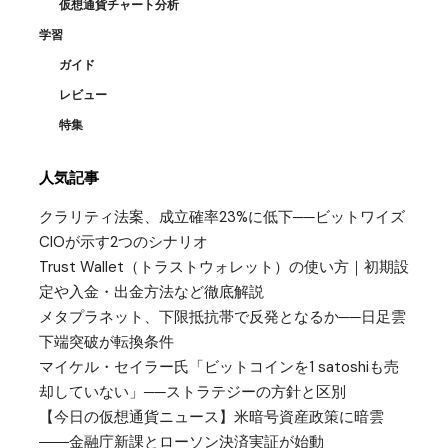
仮想通貨チャート分析
学習
ガイド
レビュー
特集
人気記事
クラリティ法案、成立確率23%に低下──ビットワイズ
CIOが示す2つのシナリオ
Trust Wallet（トラストウォレット）の使い方｜初期設
定や入金・出金方法など徹底解説
メタプラネット、下限抵抗帯で反発となるか──日足雲
下端突破が転換条件
マイケル・セイラー氏「ビットコインを1 satoshiも売
却していない」──ストラテジーの方針と区別
【今日の仮想通貨ニュース】米暗号資産政策に暗雲
――金融庁新課とローソン決済実証が始動