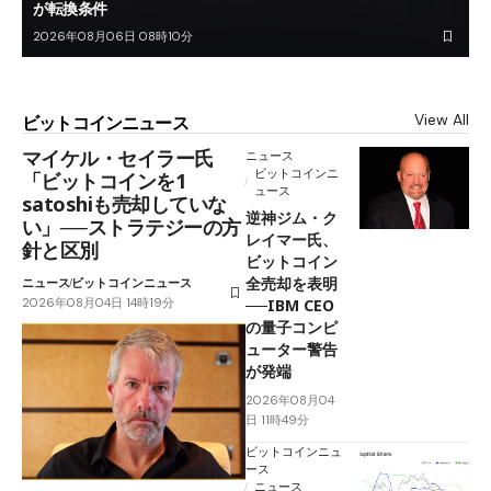
が転換条件
2026年08月06日 08時10分
View All
ビットコインニュース
マイケル・セイラー氏
ニュース
ビットコインニ
「ビットコインを1
ュース
satoshiも売却していな
逆神ジム・ク
い」──ストラテジーの方
レイマー氏、
針と区別
ビットコイン
全売却を表明
ニュース
ビットコインニュース
2026年08月04日 14時19分
──IBM CEO
の量子コンピ
ューター警告
が発端
2026年08月04
日 11時49分
ビットコインニュ
ース
ニュース