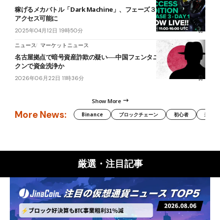
稼げるメカバトル「Dark Machine」、フェーズ３始動 NFT保有で
アクセス可能に
2025年04月12日 19時50分
ニュース
マーケットニュース
名古屋拠点で暗号資産詐欺の疑い──中国フェンタニル組織、偽トー
クンで資金洗浄か
2026年06月22日 11時36分
Show More
More News:
Binance
ブロックチェーン
初心者
米国証
厳選・注目記事