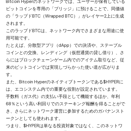
Bitcoin Hyperのネットワークでは、ユーザーが保有している
ビットコインを専用の「ブリッジ」に預けることで、同価値
の「ラップドBTC（Wrapped BTC）」がレイヤー2上に生成
されます。
このラップドBTCは、ネットワーク内でさまざまな用途に使
用可能です。
たとえば、分散型アプリ（dApp）での決済や、ステーブル
コインとの交換、レンディング（仮想通貨の貸し借り）、さ
らにはブロックチェーンゲーム内でのアイテム取引など、従
来のビットコインでは実現しづらかった使い道が広がりま
す。
また、Bitcoin Hyperのネイティブトークンである
$HYPER
に
は、エコシステム内での重要な役割が設定されています。
手数料（ガス代）の支払い手段として機能するほか、年利
68％という高い利回りでのステーキング報酬を得ることがで
き、さらにネットワーク運営に参加するためのガバナンスト
ークンとしても使われます。
つまり、$HYPERは単なる投資対象ではなく、このネットワ