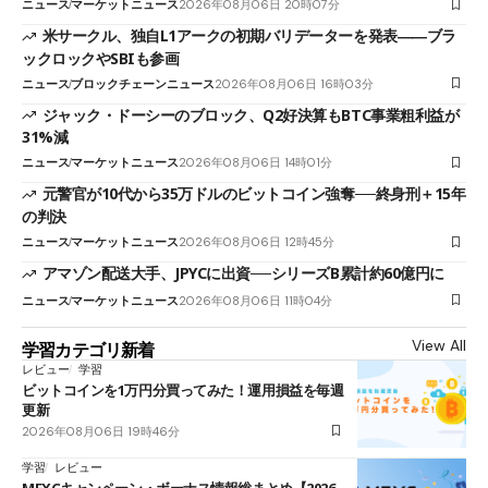
ニュース
マーケットニュース
2026年08月06日 20時07分
米サークル、独自L1アークの初期バリデーターを発表――ブラ
ックロックやSBIも参画
ニュース
ブロックチェーンニュース
2026年08月06日 16時03分
ジャック・ドーシーのブロック、Q2好決算もBTC事業粗利益が
31%減
ニュース
マーケットニュース
2026年08月06日 14時01分
元警官が10代から35万ドルのビットコイン強奪──終身刑＋15年
の判決
ニュース
マーケットニュース
2026年08月06日 12時45分
アマゾン配送大手、JPYCに出資──シリーズB累計約60億円に
ニュース
マーケットニュース
2026年08月06日 11時04分
View All
学習カテゴリ新着
レビュー
学習
ビットコインを1万円分買ってみた！運用損益を毎週
更新
2026年08月06日 19時46分
学習
レビュー
MEXCキャンペーン・ボーナス情報総まとめ【2026