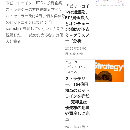
米ビットコイン（BTC）投資企業
「ビットコイ
ストラテジーの共同創業者マイケ
ンは過渡期」
ル・セイラー氏は4日、個人保有分
ETF資金流入
のビットコインについて「1
とオンチェー
satoshiも売却していない」とXで
ン活動が下支
え＝グラスノ
説明した。 「絶対に売るな」は個
ード分析
人貯蓄者…
2026年08月04
日 10時02分
ニュース
ビットコインニ
ュース
ストラテジ
ー、164億円
相当のビット
コインを売却
──売却益は
優先株の配当
や買戻しに充
当
2026年08月04