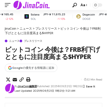
Aa
JPY-¥ 11,615.23
JPY-¥ 10.96
Solana
Dogecoin
SOL
DOGE
-1.13%
-1.1%
JinaCoin
>
ニュース
>
プレスリリース
>
ビットコイン 今後は？FRB利
下げとともに注目度高まる$HYPER
ニュース
プレスリリース
ビットコイン 今後は？FRB利下げ
とともに注目度高まる$HYPER
Googleの優先する情報源に追加
32 Min Read
By
JinaCoin編集部
Published: 2025年09月21日 11時21分
Last Updated: 2025年09月21日 11時21分 11:21 AM