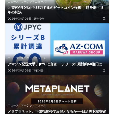
ニュース
マーケットニュース
元警官が10代から35万ドルのビットコイン強奪──終身刑＋15
年の判決
2026年08月06日 12時45分
ニュース
マーケットニュース
アマゾン配送大手、JPYCに出資──シリーズB累計約60億円に
2026年08月06日 11時04分
ニュース
マーケットニュース
メタプラネット、下限抵抗帯で反発となるか──日足雲下端突破