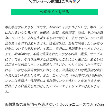
＼プレセール参加はこちら
／
公式サイトを見る
本記事はプレスリリースです。JinaCoin（ジナコイン）は、本ページ
におけるいかなる内容、正確性、品質、広告宣伝、商品、その他の題
材についても、それを支持するものではなく、またそれらについて責
任を負うものではありません。読者諸氏は、当社に関連したいかなる
行動についてもそれを起こす前に、自身による調査をすべきものとし
ます。JinaCoinは、本稿で言及されたいかなる内容、商品、サービス
についても、それを活用または信用したことにより生じた、あるいは
活用または信用したことに関連して生じた、もしくは生じたと申立さ
れる、いかなる損害や損失に対しても、直接的あるいは間接的な責任
を負わないものとします。また、当リリース・PR記事における外部リ
ンクには出稿社・代理店による計測リンクを含むことがありますが、
弊社による収益化を目的としたアフィリエイトリンクではありませ
ん。
仮想通貨の最新情報を逃さない！GoogleニュースでJinaCoin