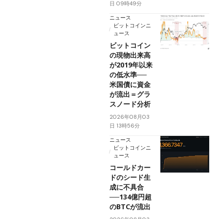
日 09時49分
ニュース
ビットコインニ
ュース
ビットコイン
の現物出来高
が2019年以来
の低水準──
米国債に資金
が流出＝グラ
スノード分析
2026年08月03
日 13時56分
ニュース
ビットコインニ
ュース
コールドカー
ドのシード生
成に不具合
──134億円超
のBTCが流出