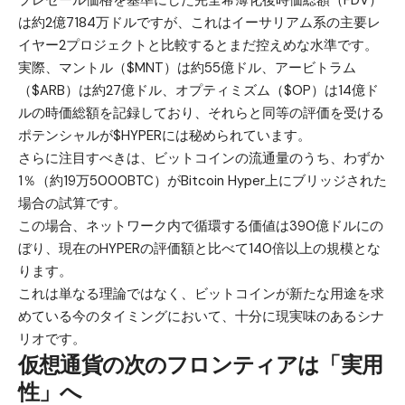
プレセール価格を基準にした完全希薄化後時価総額（FDV）
は約2億7184万ドルですが、これはイーサリアム系の主要レ
イヤー2プロジェクトと比較するとまだ控えめな水準です。
実際、マントル（$MNT）は約55億ドル、アービトラム
（$ARB）は約27億ドル、オプティミズム（$OP）は14億ド
ルの時価総額を記録しており、それらと同等の評価を受ける
ポテンシャルが$HYPERには秘められています。
さらに注目すべきは、ビットコインの流通量のうち、わずか
1％（約19万5000BTC）がBitcoin Hyper上にブリッジされた
場合の試算です。
この場合、ネットワーク内で循環する価値は390億ドルにの
ぼり、現在のHYPERの評価額と比べて140倍以上の規模とな
ります。
これは単なる理論ではなく、ビットコインが新たな用途を求
めている今のタイミングにおいて、十分に現実味のあるシナ
リオです。
仮想通貨の次のフロンティアは「実用
性」へ