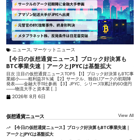
ニュース
,
マーケットニュース
【今日の仮想通貨ニュース】ブロック好決算も
米
BTC事業失速｜アークとJPYCは基盤拡大
発
目次 注目の仮想通貨ニュースTOP5 【1】ブロック好決算もBTC事
目
業縮小――粗利益31％減 【2】サークル、独自L1アークの初期陣
や
発表――金融大手11社参画 【3】JPYC、シリーズB累計約60億円
る
――物流大手と資本業 […]
ブ
2026年 8月 6日
View All
仮想通貨ニュース
【今日の仮想通貨ニュース】ブロック好決算もBTC事業失速｜
アークとJPYCは基盤拡大