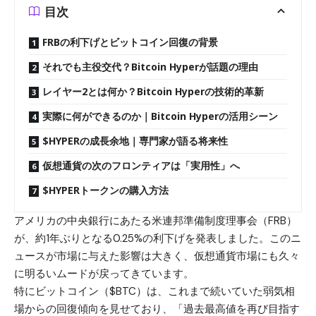
目次
FRBの利下げとビットコイン回復の背景
それでも主役交代？Bitcoin Hyperが話題の理由
レイヤー2とは何か？Bitcoin Hyperの技術的革新
実際に何ができるのか｜Bitcoin Hyperの活用シーン
$HYPERの成長余地｜専門家が語る将来性
仮想通貨の次のフロンティアは「実用性」へ
$HYPERトークンの購入方法
アメリカの中央銀行にあたる米連邦準備制度理事会（FRB）
が、約1年ぶりとなる
0.25%の利下げを発表
しました。このニ
ュースが市場に与えた影響は大きく、仮想通貨市場にも久々
に明るいムードが戻ってきています。
特にビットコイン（$BTC）は、これまで続いていた弱気相
場からの回復傾向を見せており、「過去最高値を再び目指す