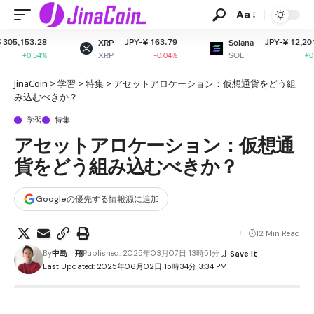
Aa
53.28
JPY-¥ 163.79
JPY-¥ 12,201.50
XRP
Solana
XRP
SOL
0.54%
-0.04%
+0.79%
JinaCoin
>
学習
>
特集
>
アセットアロケーション：仮想通貨をどう組
み込むべきか？
学習
特集
アセットアロケーション：仮想通
貨をどう組み込むべきか？
Googleの優先する情報源に追加
12 Min Read
By
中島 翔
Published: 2025年03月07日 13時51分
Last Updated: 2025年06月02日 15時34分 3:34 PM