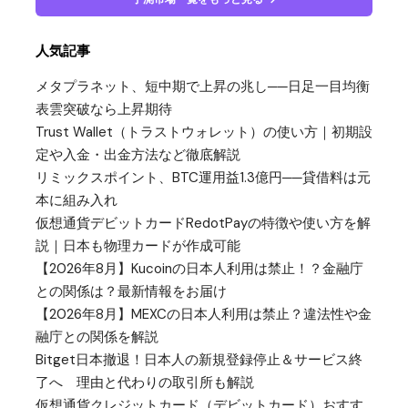
人気記事
メタプラネット、短中期で上昇の兆し──日足一目均衡
表雲突破なら上昇期待
Trust Wallet（トラストウォレット）の使い方｜初期設
定や入金・出金方法など徹底解説
リミックスポイント、BTC運用益1.3億円──貸借料は元
本に組み入れ
仮想通貨デビットカードRedotPayの特徴や使い方を解
説｜日本も物理カードが作成可能
【2026年8月】Kucoinの日本人利用は禁止！？金融庁
との関係は？最新情報をお届け
【2026年8月】MEXCの日本人利用は禁止？違法性や金
融庁との関係を解説
Bitget日本撤退！日本人の新規登録停止＆サービス終
了へ 理由と代わりの取引所も解説
仮想通貨クレジットカード（デビットカード）おすす