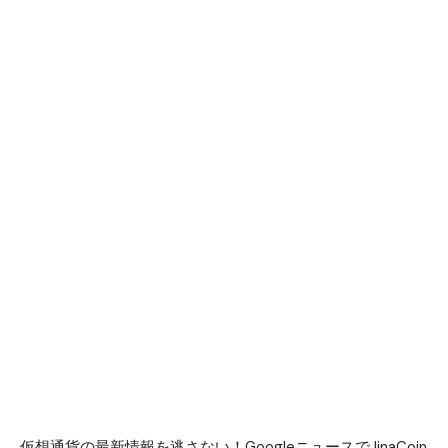
仮想通貨の最新情報を逃さない！GoogleニュースでJinaCoin