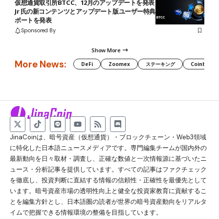
仮想通貨取引所BTCC、12月のアップデートを発表：Jaren Jackson
Jr 氏の新コンテンツとアップデート版ユーザー特典、2025年実績レ
ポートを発表
Sponsored By
Show More
More News:
DeFi
Zoomex
ステーキング
Coinbase
JinaCoinは、暗号資産（仮想通貨）・ブロックチェーン・Web3領域
に特化した日本語ニュースメディアです。専門編集チームが国内外の
最新動向を日々取材・調査し、正確な数値と一次情報源に基づいたニ
ュース・分析記事を提供しています。すべての記事はファクチェック
を徹底し、投資判断に直結する情報の信頼性・正確性を最優先として
います。暗号資産市場の透明性向上と健全な投資家教育に貢献するこ
とを編集方針とし、日本語圏の読者が世界の暗号資産動向をリアルタ
イムで把握できる情報環境の整備を目指しています。