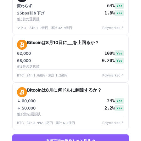
64%
変わらず
Yes
1.8%
25bps引き下げ
Yes
他3件の選択肢
マクロ · 24h
1.7億円
· 累計
32.9億円
Polymarket ↗
Bitcoinは8月10日に___を上回るか？
100%
62,000
Yes
0.20%
68,000
Yes
他9件の選択肢
BTC · 24h
1.0億円
· 累計
1.2億円
Polymarket ↗
Bitcoinは8月に何ドルに到達するか？
24%
↓ 60,000
Yes
2.2%
↓ 50,000
Yes
他17件の選択肢
BTC · 24h
3,992.8万円
· 累計
6.1億円
Polymarket ↗
予測市場一覧をもっと見る →