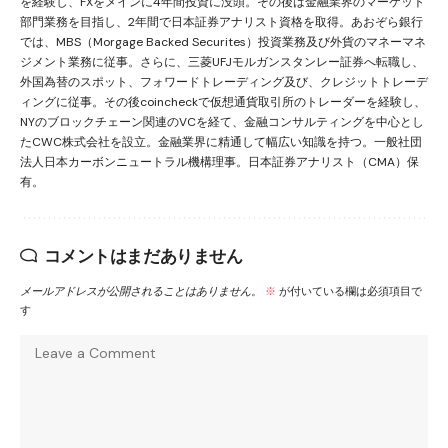
を経験し、FXをメインに4年間投資に没頭。その後は金融業界のマーケット
部門業務を目指し、2年間で日本証券アナリスト資格を取得。あおぞら銀行
では、MBS（Morgage Backed Securites）投資業務及び外貨のマネーマネ
ジメント業務に従事。さらに、三菱UFJモルガンスタンレー証券へ転職し、
外国為替のスポット、フォワードトレーディング及び、クレジットトレーデ
ィングに従事。その後coincheckで仮想通貨取引所のトレーダーを経験し、
NYのブロックチェーン関連のVCを経て、金融コンサルティングを中心とし
たCWC株式会社を設立。金融業界に精通して幅広い知識を持つ。一般社団
法人日本カーボンニュートラル機構理事。日本証券アナリスト（CMA）保
有。
コメントはまだありません
メールアドレスが公開されることはありません。
※
が付いている欄は必須項目で
す