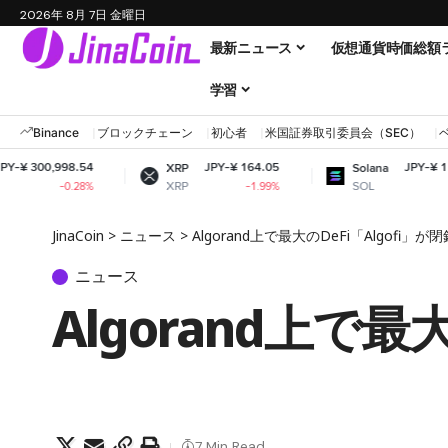
2026年 8月 7日 金曜日
最新ニュース
仮想通貨時価総額
学習
Binance
ブロックチェーン
初心者
米国証券取引委員会（SEC）
4
JPY-¥ 164.05
JPY-¥ 11,497.23
XRP
Solana
XRP
SOL
%
-1.99%
-1.57%
JinaCoin
>
ニュース
>
Algorand上で最大のDeFi「Algofi」が
ニュース
Algorand上で最
7 Min Read