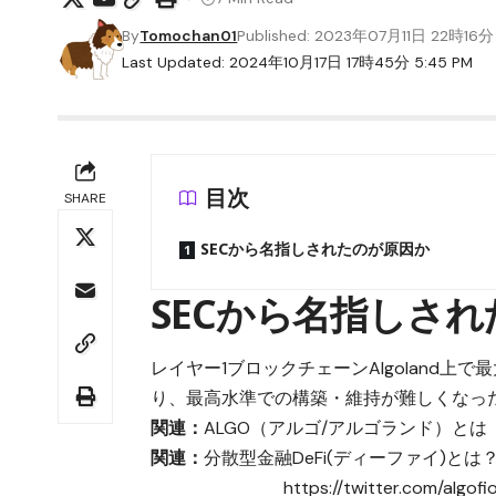
By
Tomochan01
Published: 2023年07月11日 22時16分
Last Updated: 2024年10月17日 17時45分 5:45 PM
目次
SHARE
SECから名指しされたのが原因か
SECから名指しさ
レイヤー1ブロックチェーンAlgoland上で最
り、最高水準での構築・維持が難しくなっ
関連：
ALGO（アルゴ/アルゴランド）とは
関連：
分散型金融DeFi(ディーファイ)と
https://twitter.com/algo