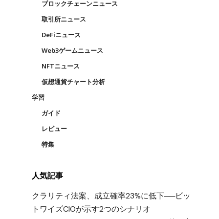
ブロックチェーンニュース
取引所ニュース
DeFiニュース
Web3ゲームニュース
NFTニュース
仮想通貨チャート分析
学習
ガイド
レビュー
特集
人気記事
クラリティ法案、成立確率23%に低下──ビッ
トワイズCIOが示す2つのシナリオ