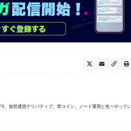
FX、仮想通貨デリバティブ、草コイン、ノード運用と色々やって