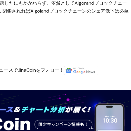
上下落したにもかかわらず、依然としてAlgorandブロックチェー
鎖されればAlgolandブロックチェーンのシェア低下は必至
ースでJinaCoinをフォロー！