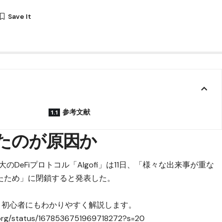
参考文献
れたのが原因か
大のDeFiプロトコル「Algofi」は11日、「様々な出来事が重な
たため」に閉鎖すると発表した。
は？初心者にもわかりやすく解説します。
fiorg/status/1678536751969718272?s=20