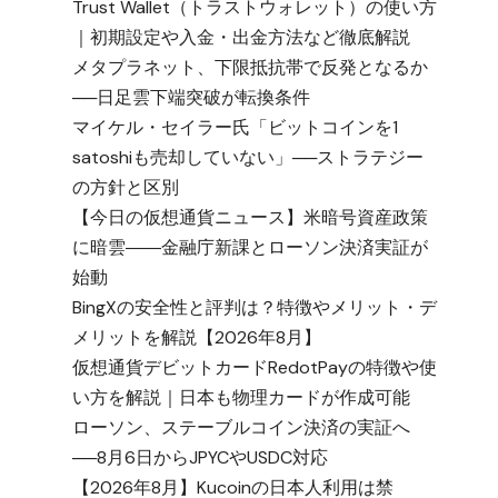
Trust Wallet（トラストウォレット）の使い方
｜初期設定や入金・出金方法など徹底解説
メタプラネット、下限抵抗帯で反発となるか
──日足雲下端突破が転換条件
マイケル・セイラー氏「ビットコインを1
satoshiも売却していない」──ストラテジー
の方針と区別
【今日の仮想通貨ニュース】米暗号資産政策
に暗雲――金融庁新課とローソン決済実証が
始動
BingXの安全性と評判は？特徴やメリット・デ
メリットを解説【2026年8月】
仮想通貨デビットカードRedotPayの特徴や使
い方を解説｜日本も物理カードが作成可能
ローソン、ステーブルコイン決済の実証へ
──8月6日からJPYCやUSDC対応
【2026年8月】Kucoinの日本人利用は禁