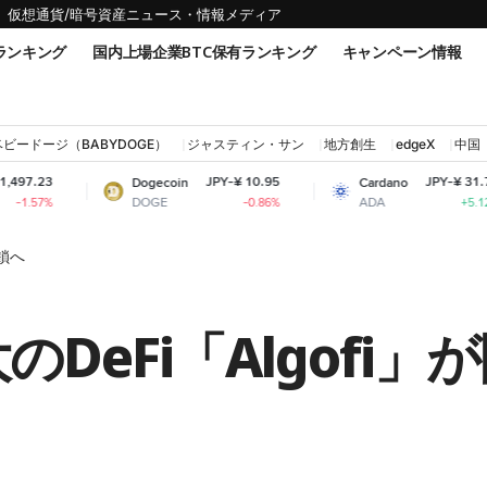
仮想通貨/暗号資産ニュース・情報メディア
ランキング
国内上場企業BTC保有ランキング
キャンペーン情報
ベビードージ（BABYDOGE）
ジャスティン・サン
地方創生
edgeX
中国
JPY-¥ 10.95
JPY-¥ 31.71
Dogecoin
Cardano
DOGE
ADA
-0.86%
+5.12%
閉鎖へ
大のDeFi「Algofi