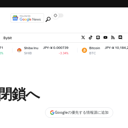
Bybit
JPY-¥ 0.000739
JPY-¥ 10,184,266.62
Shiba Inu
Bitcoin
SHIB
BTC
-3.34%
-0.36%
」が閉鎖へ
Googleの優先する情報源に追加