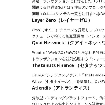
高速トランザクションにも対応したL1ブロ
関連：
仮想通貨Suiとは？注目のL1ブロ
関連：
Suiエコシステム一覧と注目すべきD
Layer Zero（レイヤーゼロ）
Omni（オムニ）チェーンを採用し、ブロ
クチェーンが抱える相互運用性（インター
Quai Network （クアイ・ネッ
Proof-of-Work 2.0 (PoW2)
トランザクションを並列処理する「シャー
Thetanuts Finance （セタナ
DeFiのインデックスファンド「Theta-In
Wheel（セタホイール）」を提供し、De
Atlendis（アトランティス）
分散型レンディングプラットフォーム。借
はリスクによる魅力的なリターンを補償す