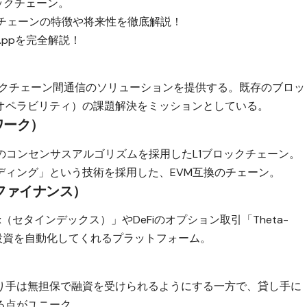
ックチェーン。
ックチェーンの特徴や将来性を徹底解説！
Appを完全解説！
ックチェーン間通信のソリューションを提供する。既存のブロッ
オペラビリティ）の課題解決をミッションとしている。
トワーク）
と呼ばれる独自のコンセンサスアルゴリズムを採用したL1ブロックチェーン。
ディング」という技術を採用した、EVM互換のチェーン。
ッツファイナンス）
dex（セタインデックス）」やDeFiのオプション取引「Theta-
Fi投資を自動化してくれるプラットフォーム。
り手は無担保で融資を受けられるようにする一方で、貸し手に
る点がユニーク。