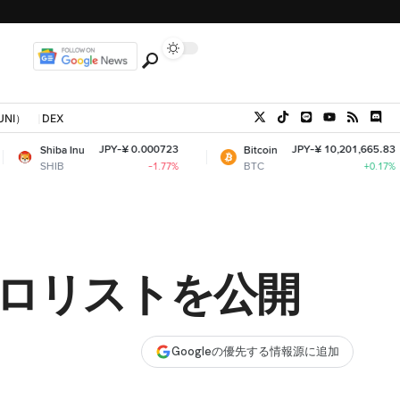
UNI）
DEX
JPY-¥ 0.000723
JPY-¥ 10,201,665.83
 Inu
Bitcoin
BTC
-1.77%
+0.17%
ドロリストを公開
Googleの優先する情報源に追加