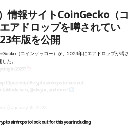
情報サイトCoinGecko（コ
エアドロップを噂されてい
23年版を公開
nGecko（コインゲッコー）が、2023年にエアドロップが噂さ
開した。
yeing in 2023?
top 10 potential
#crypto
airdrops to look out
@zetablockchain,
@zksync
, and more!
ecko)
January 16, 2023
ypto airdrops to look out for this year including