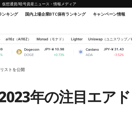
仮想通貨/暗号資産ニュース・情報メディア
ランキング
国内上場企業BTC保有ランキング
キャンペーン情報
ル
ai16z（AI16Z）
Monad（モナド）
Lighter
Uniswap（ユニスワップ／
JPY-¥ 10.98
JPY-¥ 31.43
Dogecoin
Cardano
Shiba
DOGE
ADA
SHIB
+0.73%
-3.52%
ロリストを公開
2023年の注目エア