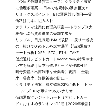
【今日の仮想通貨ニュース】クラリティ法案
に倫理条項案──日本でも規制の動き相次ぐ
リミックスポイント、BTC運用益1.3億円──貸
借料は元本に組み入れ
クラリティ法案に倫理条項案──トランプ米大
統領へ暗号資産事業の売却要求か
リップル、日足長期HMAで攻防──戻り一巡後
の下抜けで0.95ドルを試す展開【仮想通貨チ
ャート分析】XRP、BTC、ETH、TAKE
仮想通貨デビットカードRedotPayの特徴や使
い方を解説｜日本も物理カードが作成可能
暗号資産の出庫制限を全業者に要請──金融
庁・警察庁、詐欺被害の防止へ
クラリティ法案、成立確率23%に低下──ビッ
トワイズCIOが示す2つのシナリオ
仮想通貨クレジットカード（デビットカー
ド）おすすめランキング12選【2026年最新】