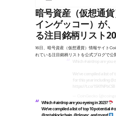
暗号資産（仮想通貨）
インゲッコー）が、
る注目銘柄リスト20
16日、暗号資産（仮想通貨）情報サイトCoi
れている注目銘柄リストを
公式ブログ
で公
Which
#airdrop
are you e
We've compiled a list of 
for this year including 
https://t.co/1SKfNPbCSB
— CoinGecko (@coing
Which #airdrop are you eyeing in 2023?
We’ve compiled a list of top 10 potential #cr
@zetablockchain, @zksync, and more!