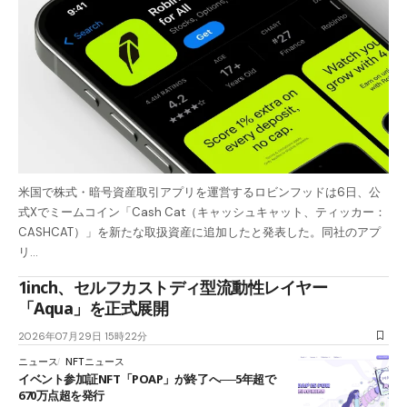
米国で株式・暗号資産取引アプリを運営するロビンフッドは6日、公
式Xでミームコイン「Cash Cat（キャッシュキャット、ティッカー：
CASHCAT）」を新たな取扱資産に追加したと発表した。同社のアプ
リ…
1inch、セルフカストディ型流動性レイヤー
「Aqua」を正式展開
2026年07月29日 15時22分
ニュース
NFTニュース
イベント参加証NFT「POAP」が終了へ──5年超で
670万点超を発行