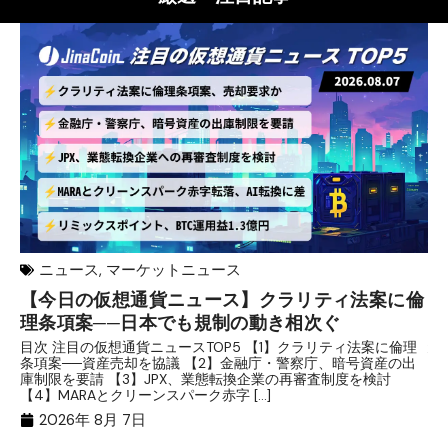
ニュース
,
マーケットニュース
【今日の仮想通貨ニュース】クラリティ法案に倫
リ
理条項案──日本でも規制の動き相次ぐ
下
分
目次 注目の仮想通貨ニュースTOP5 【1】クラリティ法案に倫理
条項案──資産売却を協議 【2】金融庁・警察庁、暗号資産の出
目
庫制限を要請 【3】JPX、業態転換企業の再審査制度を検討
ト
【4】MARAとクリーンスパーク赤字 […]
（
（X
2026年 8月 7日