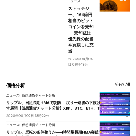
ュース
ストラテジ
ー、164億円
相当のビット
コインを売却
──売却益は
優先株の配当
や買戻しに充
当
2026年08月04
日 09時49分
View All
価格分析
ニュース
仮想通貨チャート分析
リップル、日足長期HMAで攻防──戻り一巡後の下抜けで0.95ドルを試
す展開【仮想通貨チャート分析】XRP、BTC、ETH、TAKE
2026年08月07日 18時22分
ニュース
仮想通貨チャート分析
リップル、反転の条件整うか──4時間足長期HMA突破で雲下端を目指す