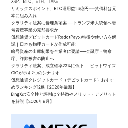
XRP、BTC、ETH、TAKE
リミックスポイント、BTC運用益1.3億円──貸借料は元
本に組み入れ
クラリティ法案に倫理条項案──トランプ米大統領へ暗
号資産事業の売却要求か
仮想通貨デビットカードRedotPayの特徴や使い方を解
説｜日本も物理カードが作成可能
暗号資産の出庫制限を全業者に要請──金融庁・警察
庁、詐欺被害の防止へ
クラリティ法案、成立確率23%に低下──ビットワイズ
CIOが示す2つのシナリオ
仮想通貨クレジットカード（デビットカード）おすす
めランキング12選【2026年最新】
BingXの安全性と評判は？特徴やメリット・デメリット
を解説【2026年8月】