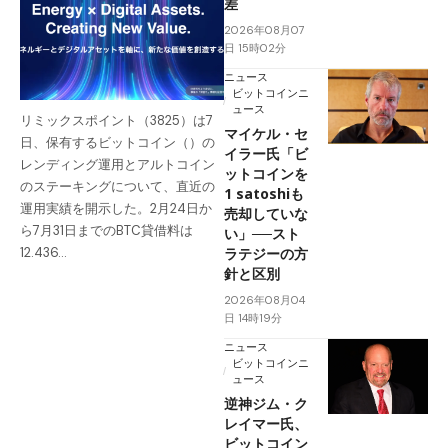
差
2026年08月07
日 15時02分
ニュース
ビットコインニ
ュース
リミックスポイント（3825）は7
マイケル・セ
日、保有するビットコイン（）の
イラー氏「ビ
レンディング運用とアルトコイン
ットコインを
のステーキングについて、直近の
1 satoshiも
運用実績を開示した。2月24日か
売却していな
ら7月31日までのBTC貸借料は
い」──スト
ラテジーの方
12.436…
針と区別
2026年08月04
日 14時19分
ニュース
ビットコインニ
ュース
逆神ジム・ク
レイマー氏、
ビットコイン