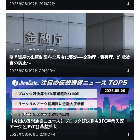
2026年08月07日 20時07分
ニュース
マーケットニュース
暗号資産の出庫制限を全業者に要請──金融庁・警察庁、詐欺被
害の防止へ
2026年08月07日 09時55分
マーケットニュース
ニュース
【今日の仮想通貨ニュース】ブロック好決算もBTC事業失速｜
アークとJPYCは基盤拡大
2026年08月06日 20時07分