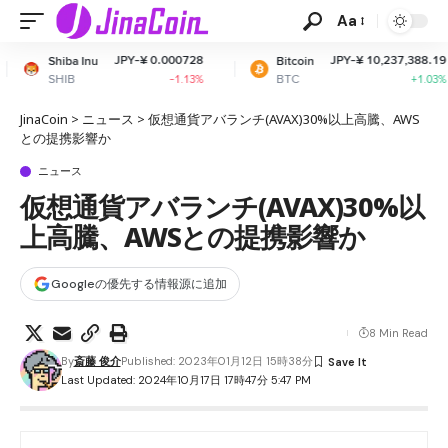
Aa
JPY-¥ 0.000728
JPY-¥ 10,237,388.19
Bitcoin
Ether
BTC
ETH
-1.13%
+1.03%
JinaCoin
>
ニュース
>
仮想通貨アバランチ(AVAX)30%以上高騰、AWS
との提携影響か
ニュース
仮想通貨アバランチ(AVAX)30%以
上高騰、AWSとの提携影響か
Googleの優先する情報源に追加
8 Min Read
By
斎藤 俊介
Published: 2023年01月12日 15時38分
Last Updated: 2024年10月17日 17時47分 5:47 PM