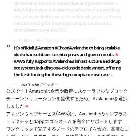
blockchain solutions to enterprises and governments
#AWS
fully supports Avalanche’s infrastructure and dApp
ecosystem, including one-click node deployment, offering
the best tooling for these high compliance use cases.
pic.twitter.com/syInSrU9XD
— Avalanche
(@avax)
January 11, 2023
It’s official! @Amazon #ChoseAvalanche to bring scalable
blockchain solutions to enterprises and governments
#AWS fully supports Avalanche’s infrastructure and dApp
ecosystem, including one-click node deployment, offering
the best tooling for these high compliance use cases.
Avalancheツイッター
公式です！Amazonは企業や政府にスケーラブルなブロック
チェーンソリューションを提供するため、Avalancheを選択
しました
アマゾンウェブサービス(AWS)は、Avalancheのインフラス
トラクチャとdAppエコシステムを完全にサポートします。
ワンクリックで完了するノードのデプロイを含め、高度なコ