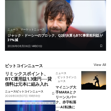
ニュース
マーケットニュース
ジャック・ドーシーのブロック、Q2好決算もBTC事業粗利益が
31%減
2026年08月06日 14時01分
View All
ビットコインニュース
リミックスポイント、
ニュース
ビットコインニ
BTC運用益1.3億円──貸
ュース
借料は元本に組み入れ
マイニング大
ニュース
ビットコインニュース
手MARAとク
2026年08月07日 15時59分
リーンスパー
ク、赤字転落
──AI転換に