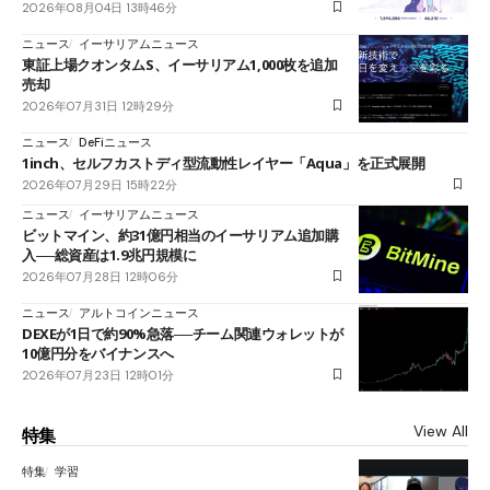
2026年08月04日 13時46分
ニュース
イーサリアムニュース
東証上場クオンタムS、イーサリアム1,000枚を追加
売却
2026年07月31日 12時29分
ニュース
DeFiニュース
1inch、セルフカストディ型流動性レイヤー「Aqua」を正式展開
2026年07月29日 15時22分
ニュース
イーサリアムニュース
ビットマイン、約31億円相当のイーサリアム追加購
入──総資産は1.9兆円規模に
2026年07月28日 12時06分
ニュース
アルトコインニュース
DEXEが1日で約90%急落──チーム関連ウォレットが
10億円分をバイナンスへ
2026年07月23日 12時01分
View All
特集
特集
学習