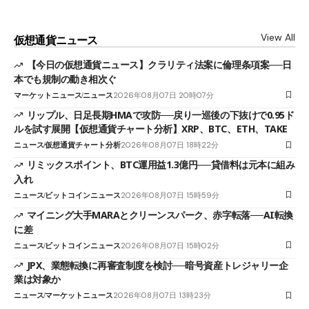
View All
仮想通貨ニュース
【今日の仮想通貨ニュース】クラリティ法案に倫理条項案──日
本でも規制の動き相次ぐ
マーケットニュース
ニュース
2026年08月07日 20時07分
リップル、日足長期HMAで攻防──戻り一巡後の下抜けで0.95ド
ルを試す展開【仮想通貨チャート分析】XRP、BTC、ETH、TAKE
ニュース
仮想通貨チャート分析
2026年08月07日 18時22分
リミックスポイント、BTC運用益1.3億円──貸借料は元本に組み
入れ
ニュース
ビットコインニュース
2026年08月07日 15時59分
マイニング大手MARAとクリーンスパーク、赤字転落──AI転換
に差
ニュース
ビットコインニュース
2026年08月07日 15時02分
JPX、業態転換に再審査制度を検討──暗号資産トレジャリー企
業は対象か
ニュース
マーケットニュース
2026年08月07日 13時23分