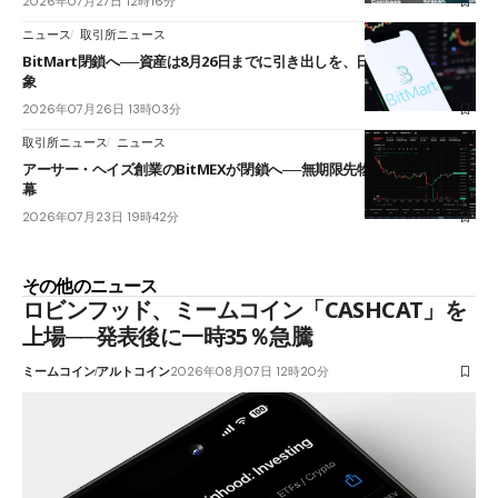
2026年07月27日 12時16分
ニュース
取引所ニュース
BitMart閉鎖へ──資産は8月26日までに引き出しを、日本人利用者も対
象
2026年07月26日 13時03分
取引所ニュース
ニュース
アーサー・ヘイズ創業のBitMEXが閉鎖へ──無期限先物を生んだ11年に
幕
2026年07月23日 19時42分
その他のニュース
ロビンフッド、ミームコイン「CASHCAT」を
上場──発表後に一時35％急騰
ミームコイン
アルトコイン
2026年08月07日 12時20分