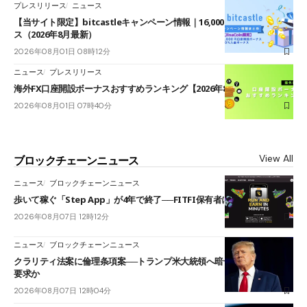
プレスリリース
ニュース
【当サイト限定】bitcastleキャンペーン情報｜16,000円口座開設ボーナ
ス（2026年8月最新）
2026年08月01日 08時12分
ニュース
プレスリリース
海外FX口座開設ボーナスおすすめランキング【2026年8月最新】
2026年08月01日 07時40分
View All
ブロックチェーンニュース
ニュース
ブロックチェーンニュース
歩いて稼ぐ「Step App」が4年で終了──FITFI保有者に対応呼びかけ
2026年08月07日 12時12分
ニュース
ブロックチェーンニュース
クラリティ法案に倫理条項案──トランプ米大統領へ暗号資産事業の売却
要求か
2026年08月07日 12時04分