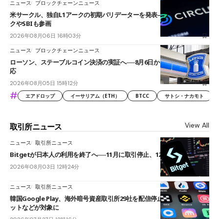
ニュース
ブロックチェーンニュース
米サークル、独自L1アークの初期バリデーターを発表――ブラックロッ
クやSBIも参画
2026年08月06日 16時03分
ニュース
ブロックチェーンニュース
ローソン、ステーブルコイン決済の実証へ──8月6日からJPYCやUSDC対
応
2026年08月05日 15時12分
#
エアドロップ
イーサリアム（ETH）
BTCC
サトシ・ナカモト
View All
取引所ニュース
ニュース
取引所ニュース
Bitgetが日本人の利用を終了へ──11月に取引停止、12月末に強制決済
2026年08月03日 12時24分
ニュース
取引所ニュース
韓国Google Play、海外暗号資産取引所29社を配信停止──OKXやバイビ
ットなどが対象に