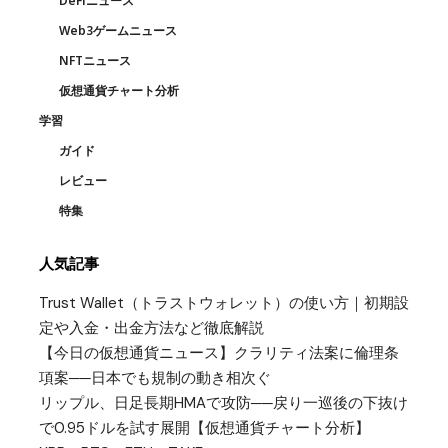
DeFiニュース
Web3ゲームニュース
NFTニュース
仮想通貨チャート分析
学習
ガイド
レビュー
特集
人気記事
Trust Wallet（トラストウォレット）の使い方｜初期設
定や入金・出金方法など徹底解説
【今日の仮想通貨ニュース】クラリティ法案に倫理条
項案──日本でも規制の動き相次ぐ
リップル、日足長期HMAで攻防──戻り一巡後の下抜け
で0.95ドルを試す展開【仮想通貨チャート分析】