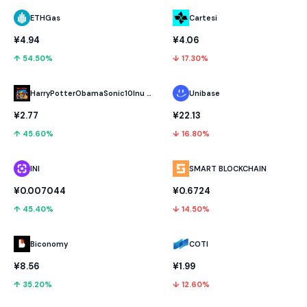
ETHGas
Cartesi
¥4.94
¥4.06
↑ 54.50%
↓ 17.30%
HarryPotterObamaSonic10Inu (ETH)
Unibase
¥2.77
¥22.13
↑ 45.60%
↓ 16.80%
INI
SMART BLOCKCHAIN
¥0.007044
¥0.6724
↑ 45.40%
↓ 14.50%
Biconomy
COTI
¥8.56
¥1.99
↑ 35.20%
↓ 12.60%