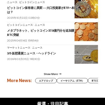
ニュース
ビットコインニュース
ビットコイン保有者に異変──大口投資家がETFへ転換を急ぐ理由と
は？
2025年10月22日 02時01分
ビットコインニュース
ニュース
メタプラネット、ビットコイン37.8億円分を追加購入──総保有4,500
BTC突破
2025年04月14日 15時54分
マーケットニュース
ニュース
3/5 仮想通貨ニュース・ヘッドライン
2026年03月05日 11時30分
Show More
More News:
エアドロップ
イーサリアム（ETH）
BTCC
厳選・注目記事