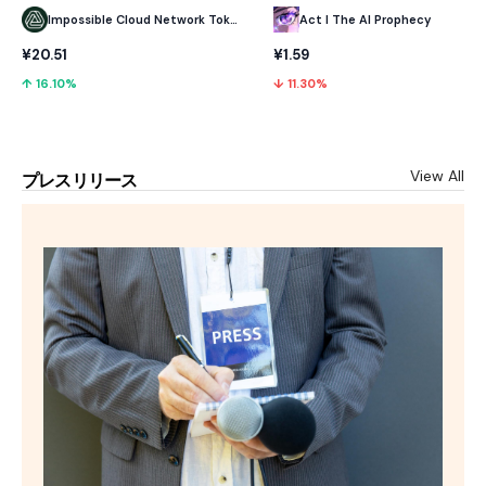
Impossible Cloud Network Token
Act I The AI Prophecy
¥20.51
¥1.59
↑ 16.10%
↓ 11.30%
View All
プレスリリース