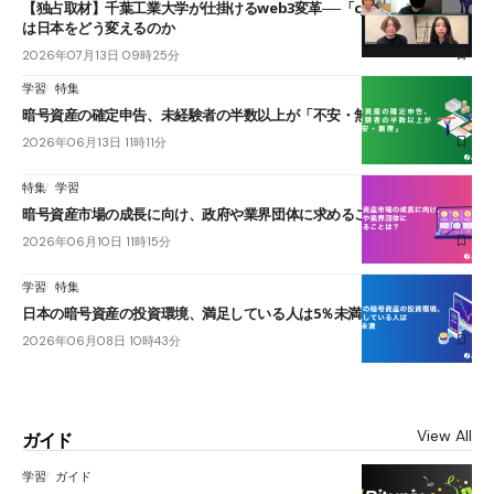
【独占取材】千葉工業大学が仕掛けるweb3変革──「cJPY」とAIの融合
は日本をどう変えるのか
2026年07月13日 09時25分
学習
特集
暗号資産の確定申告、未経験者の半数以上が「不安・無理」
2026年06月13日 11時11分
特集
学習
暗号資産市場の成長に向け、政府や業界団体に求めることは？
2026年06月10日 11時15分
学習
特集
日本の暗号資産の投資環境、満足している人は5％未満
2026年06月08日 10時43分
View All
ガイド
学習
ガイド