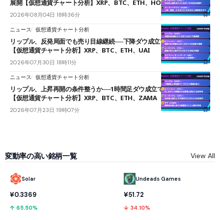
展開【仮想通貨チャート分析】XRP、BTC、ETH、HOME
2026年08月04日 18時36分
ニュース
仮想通貨チャート分析
リップル、反発局面でも売り目線継続──下降ダウ成立で下値追う展開
【仮想通貨チャート分析】XRP、BTC、ETH、UAI
2026年07月30日 18時11分
ニュース
仮想通貨チャート分析
リップル、上昇再開の条件整うか──1時間足ダウ成立で1.185ドルを狙う
【仮想通貨チャート分析】XRP、BTC、ETH、ZAMA
2026年07月23日 19時07分
変動率の高い銘柄一覧
View All
Solar
Undeads Games
¥0.3369
¥51.72
↑ 65.50%
↓ 34.10%