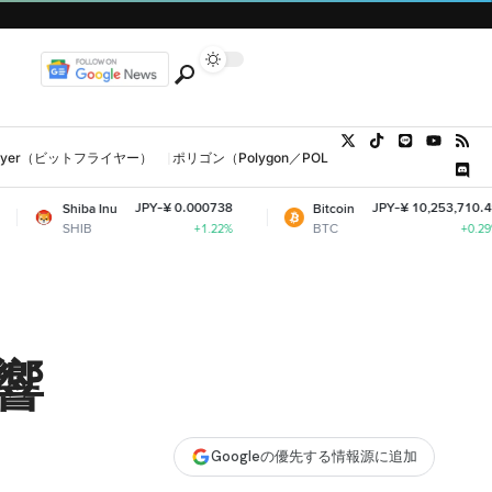
tFlyer（ビットフライヤー）
ポリゴン（Polygon／POL、MATIC）
ウォレット
JPY-¥ 0.000738
JPY-¥ 10,253,710.49
 Inu
Bitcoin
E
BTC
E
+1.22%
+0.29%
響
Googleの優先する情報源に追加