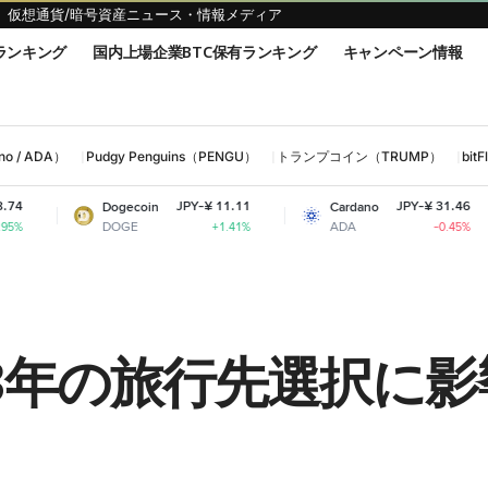
仮想通貨/暗号資産ニュース・情報メディア
ランキング
国内上場企業BTC保有ランキング
キャンペーン情報
 / ADA）
Pudgy Penguins（PENGU）
トランプコイン（TRUMP）
bi
JPY-¥ 11.11
JPY-¥ 31.46
Dogecoin
Cardano
Shiba
DOGE
ADA
SHIB
+1.41%
-0.45%
23年の旅行先選択に影