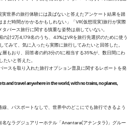
。
ル旅行は現実世界の旅行体験には及ばないと答えたアンケート結果を踏
はまだ時間がかかるかもしれない」「VR(仮想現実)旅行が実際
メタバース旅行に関する慎重な姿勢は崩していない。
の計2万4,179名のうち、43%はVRを旅行先選択のために使う
行してみて、気に入ったら実際に旅行してみたいと回答した。
層もおり、回答者の約3分の1に相当する35%が、数日間にわ
をしたいと答えた。
バースを取り入れた旅行オプション普及に関するレポートを発
ts and travel anywhere in the world, with no trains, no planes,
路線、パスポートなしで、世界中のどこにでも旅行できるよう
なラグジュアリーホテル「Anantara(アナンタラ)」グルー