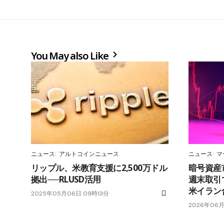
You May also Like
ニュース
アルトコインニュース
ニュース
マ
リップル、米教育支援に2,500万ドル
暗号資産
拠出──RLUSD活用
週末取引
米イラン
2025年05月06日 09時13分
2026年06月