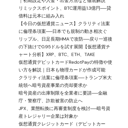
｜初期設定や入金・出金方法など徹底解説
リミックスポイント、BTC運用益1.3億円──貸
借料は元本に組み入れ
【今日の仮想通貨ニュース】クラリティ法案
に倫理条項案──日本でも規制の動き相次ぐ
リップル、日足長期HMAで攻防──戻り一巡後
の下抜けで0.95ドルを試す展開【仮想通貨チ
ャート分析】XRP、BTC、ETH、TAKE
仮想通貨デビットカードRedotPayの特徴や使
い方を解説｜日本も物理カードが作成可能
クラリティ法案に倫理条項案──トランプ米大
統領へ暗号資産事業の売却要求か
暗号資産の出庫制限を全業者に要請──金融
庁・警察庁、詐欺被害の防止へ
JPX、業態転換に再審査制度を検討──暗号資
産トレジャリー企業は対象か
仮想通貨クレジットカード（デビットカー