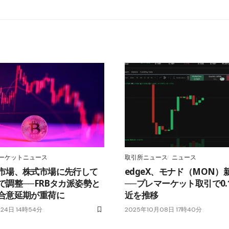
ーケットニュース
取引所ニュース
ニュース
市場、株式市場に先行して
edgeX、モナド（MON）
で調整──FRBタカ派姿勢と
──プレマーケット取引で0.
合意延期が重荷に
近を推移
24日 14時54分
2025年10月08日 17時40分