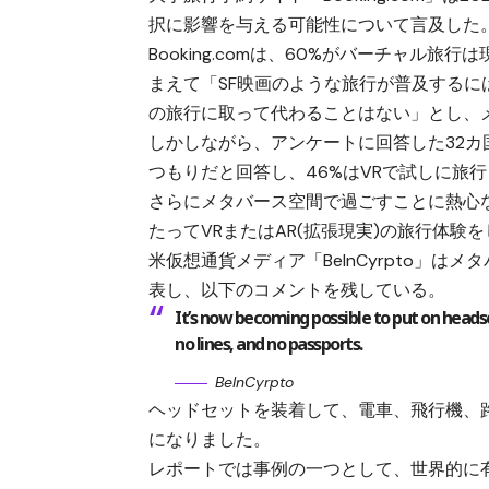
択に影響を与える可能性について言及した
Booking.comは、60%がバーチャ
まえて「SF映画のような旅行が普及するに
の旅行に取って代わることはない」とし、
しかしながら、アンケートに回答した32カ国
つもりだと回答し、46%はVRで試しに旅
さらにメタバース空間で過ごすことに熱心な
たってVRまたはAR(拡張現実)の旅行体験
米仮想通貨メディア「
BeInCyrpto
」はメタ
表し、以下のコメントを残している。
It’s now becoming possible to put on headse
no lines, and no passports.
BeInCyrpto
ヘッドセットを装着して、電車、飛行機、
になりました。
レポートでは事例の一つとして、世界的に有名