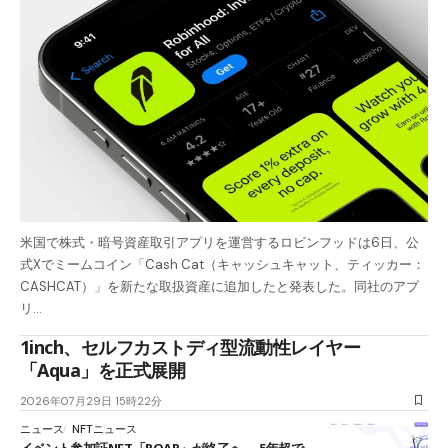
米国で株式・暗号資産取引アプリを運営するロビンフッドは6日、公
式Xでミームコイン「Cash Cat（キャッシュキャット、ティッカー：
CASHCAT）」を新たな取扱資産に追加したと発表した。同社のアプ
リ…
1inch、セルフカストディ型流動性レイヤー
「Aqua」を正式展開
2026年07月29日 15時22分
ニュース
NFTニュース
イベント参加証NFT「POAP」が終了へ──5年超で