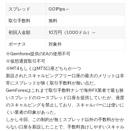
スプレッド
0.01Pips～
取引手数料
無料
初回入金額
10万円（1,000ドル）～
ボーナス
対象外
※Gemforex提供のEAの使用不可
※仮想通貨取引不可
※MT4もしくはMT5口座どちらか一つ
新設されたスキャルピングフリー口座の最大のメリットは非
常にスプレッドが狭く取引手数料が無い点だ。
GemForexはこれまで取引手数料ナシで海外FX業者で最も狭
いスプレッドのロースプレッド口座を提供していたが、過度
のスキャルピングを禁止しており、スキャルパーには使いに
くい業者の印象があった。
しかし今回、この制約が無くスプレッド以外の手数料がかか
らない口座を新設したことで、手数料負けしやすいスキャル