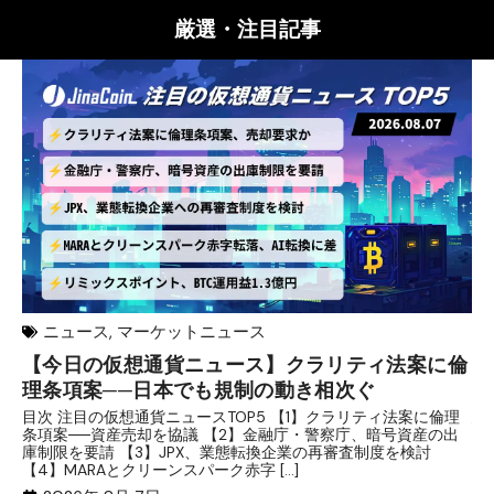
厳選・注目記事
ニュース
,
マーケットニュース
【今日の仮想通貨ニュース】クラリティ法案に倫
リ
理条項案──日本でも規制の動き相次ぐ
下
分
目次 注目の仮想通貨ニュースTOP5 【1】クラリティ法案に倫理
条項案──資産売却を協議 【2】金融庁・警察庁、暗号資産の出
目
庫制限を要請 【3】JPX、業態転換企業の再審査制度を検討
ト
【4】MARAとクリーンスパーク赤字 […]
（