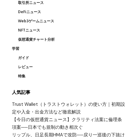
取引所ニュース
DeFiニュース
Web3ゲームニュース
NFTニュース
仮想通貨チャート分析
学習
ガイド
レビュー
特集
人気記事
Trust Wallet（トラストウォレット）の使い方｜初期設
定や入金・出金方法など徹底解説
【今日の仮想通貨ニュース】クラリティ法案に倫理条
項案──日本でも規制の動き相次ぐ
リップル、日足長期HMAで攻防──戻り一巡後の下抜け