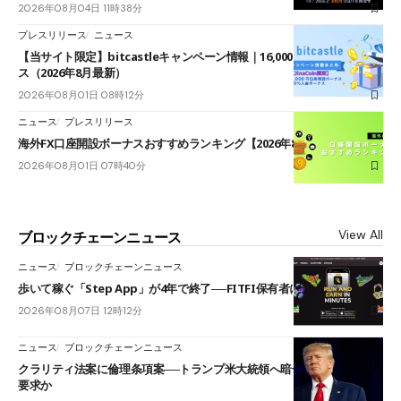
2026年08月04日 11時38分
プレスリリース
ニュース
【当サイト限定】bitcastleキャンペーン情報｜16,000円口座開設ボーナ
ス（2026年8月最新）
2026年08月01日 08時12分
ニュース
プレスリリース
海外FX口座開設ボーナスおすすめランキング【2026年8月最新】
2026年08月01日 07時40分
View All
ブロックチェーンニュース
ニュース
ブロックチェーンニュース
歩いて稼ぐ「Step App」が4年で終了──FITFI保有者に対応呼びかけ
2026年08月07日 12時12分
ニュース
ブロックチェーンニュース
クラリティ法案に倫理条項案──トランプ米大統領へ暗号資産事業の売却
要求か