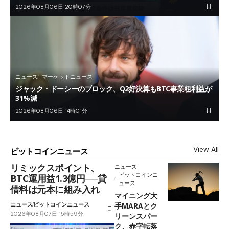
2026年08月06日 20時07分
ニュース
マーケットニュース
ジャック・ドーシーのブロック、Q2好決算もBTC事業粗利益が
31%減
2026年08月06日 14時01分
View All
ビットコインニュース
リミックスポイント、
ニュース
ビットコインニ
BTC運用益1.3億円──貸
ュース
借料は元本に組み入れ
マイニング大
ニュース
ビットコインニュース
手MARAとク
2026年08月07日 15時59分
リーンスパー
ク、赤字転落