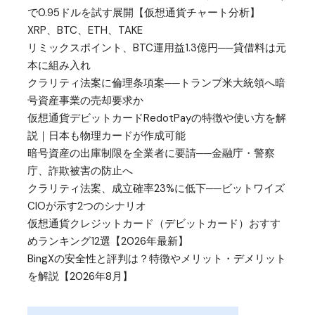
で0.95ドルを試す展開【仮想通貨チャート分析】
XRP、BTC、ETH、TAKE
リミックスポイント、BTC運用益1.3億円──貸借料は元
本に組み入れ
クラリティ法案に倫理条項案──トランプ米大統領へ暗
号資産事業の売却要求か
仮想通貨デビットカードRedotPayの特徴や使い方を解
説｜日本も物理カードが作成可能
暗号資産の出庫制限を全業者に要請──金融庁・警察
庁、詐欺被害の防止へ
クラリティ法案、成立確率23%に低下──ビットワイズ
CIOが示す2つのシナリオ
仮想通貨クレジットカード（デビットカード）おすす
めランキング12選【2026年最新】
BingXの安全性と評判は？特徴やメリット・デメリット
を解説【2026年8月】