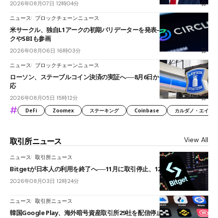
2026年08月07日 12時04分
ニュース
ブロックチェーンニュース
米サークル、独自L1アークの初期バリデーターを発表――ブラックロッ
クやSBIも参画
2026年08月06日 16時03分
ニュース
ブロックチェーンニュース
ローソン、ステーブルコイン決済の実証へ──8月6日からJPYCやUSDC対
応
2026年08月05日 15時12分
#
DeFi
Zoomex
ステーキング
Coinbase
カルダノ・エイダ（Ca
View All
取引所ニュース
ニュース
取引所ニュース
Bitgetが日本人の利用を終了へ──11月に取引停止、12月末に強制決済
2026年08月03日 12時24分
ニュース
取引所ニュース
韓国Google Play、海外暗号資産取引所29社を配信停止──OKXやバイビ