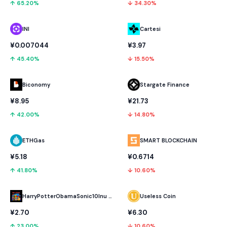
↑ 65.20%
↓ 34.30%
INI
Cartesi
¥0.007044
¥3.97
↑ 45.40%
↓ 15.50%
Biconomy
Stargate Finance
¥8.95
¥21.73
↑ 42.00%
↓ 14.80%
ETHGas
SMART BLOCKCHAIN
¥5.18
¥0.6714
↑ 41.80%
↓ 10.60%
HarryPotterObamaSonic10Inu (ETH)
Useless Coin
¥2.70
¥6.30
↑ 23.00%
↓ 10.60%