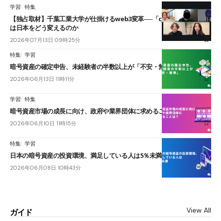
学習
特集
【独占取材】千葉工業大学が仕掛けるweb3変革──「cJPY」とAIの融合
は日本をどう変えるのか
2026年07月13日 09時25分
特集
学習
暗号資産の確定申告、未経験者の半数以上が「不安・無理」
2026年06月13日 11時11分
学習
特集
暗号資産市場の成長に向け、政府や業界団体に求めることは？
2026年06月10日 11時15分
特集
学習
日本の暗号資産の投資環境、満足している人は5％未満
2026年06月08日 10時43分
View All
ガイド