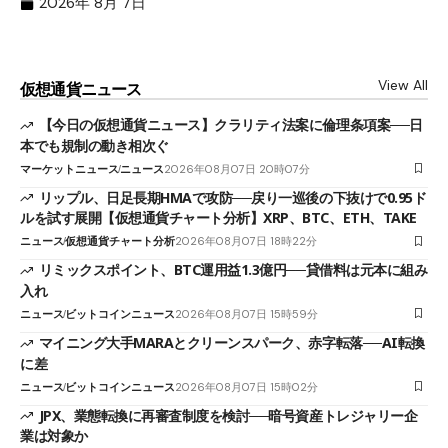
（X
2026年 8月 7日
View All
仮想通貨ニュース
【今日の仮想通貨ニュース】クラリティ法案に倫理条項案──日
本でも規制の動き相次ぐ
マーケットニュース
ニュース
2026年08月07日 20時07分
リップル、日足長期HMAで攻防──戻り一巡後の下抜けで0.95ド
ルを試す展開【仮想通貨チャート分析】XRP、BTC、ETH、TAKE
ニュース
仮想通貨チャート分析
2026年08月07日 18時22分
リミックスポイント、BTC運用益1.3億円──貸借料は元本に組み
入れ
ニュース
ビットコインニュース
2026年08月07日 15時59分
マイニング大手MARAとクリーンスパーク、赤字転落──AI転換
に差
ニュース
ビットコインニュース
2026年08月07日 15時02分
JPX、業態転換に再審査制度を検討──暗号資産トレジャリー企
業は対象か