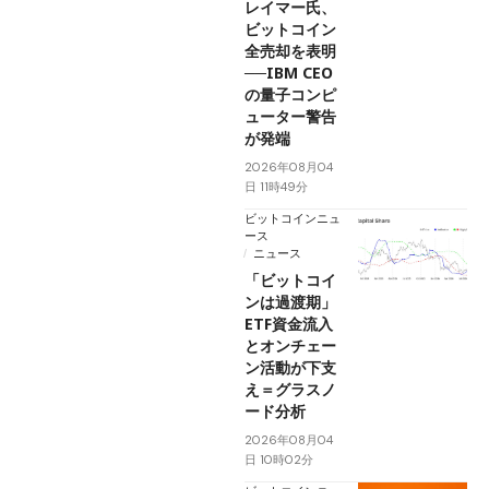
レイマー氏、
ビットコイン
全売却を表明
──IBM CEO
の量子コンピ
ューター警告
が発端
2026年08月04
日 11時49分
ビットコインニュ
ース
ニュース
「ビットコイ
ンは過渡期」
ETF資金流入
とオンチェー
ン活動が下支
え＝グラスノ
ード分析
2026年08月04
日 10時02分