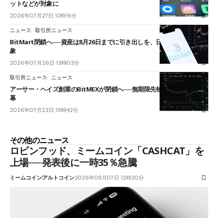
ットなどが対象に
2026年07月27日 12時16分
ニュース
取引所ニュース
BitMart閉鎖へ──資産は8月26日までに引き出しを、日本人利用者も対
象
2026年07月26日 13時03分
取引所ニュース
ニュース
アーサー・ヘイズ創業のBitMEXが閉鎖へ──無期限先物を生んだ11年に
幕
2026年07月23日 19時42分
その他のニュース
ロビンフッド、ミームコイン「CASHCAT」を
上場──発表後に一時35％急騰
ミームコイン
アルトコイン
2026年08月07日 12時20分