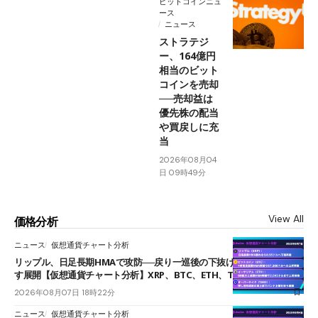
ビットコインニュ
ース
ニュース
ストラテジ
ー、164億円
相当のビット
コインを売却
──売却益は
優先株の配当
や買戻しに充
当
2026年08月04
日 09時49分
View All
価格分析
ニュース
仮想通貨チャート分析
リップル、日足長期HMAで攻防──戻り一巡後の下抜けで0.95ドルを試
す展開【仮想通貨チャート分析】XRP、BTC、ETH、TAKE
2026年08月07日 18時22分
ニュース
仮想通貨チャート分析