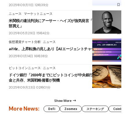
2025年09月11日 12時39分
ニュース
マーケットニュース
米関税の違法判決にアーサー・ヘイズが強気発言「第2ラウンド、全
部買え」
2025年05月29日 15時42分
仮想通貨チャート分析
ニュース
ai16z、上昇転換の兆しあり【AIエージェントチャート分析】
2025年01月14日 16時38分
ビットコインニュース
ニュース
ドイツ銀行「2030年までにビットコインが中央銀行準備資産に」──
金と共存、米国戦略備蓄が契機
2025年09月23日 02時01分
Show More
More News:
DeFi
Zoomex
ステーキング
Coinbase