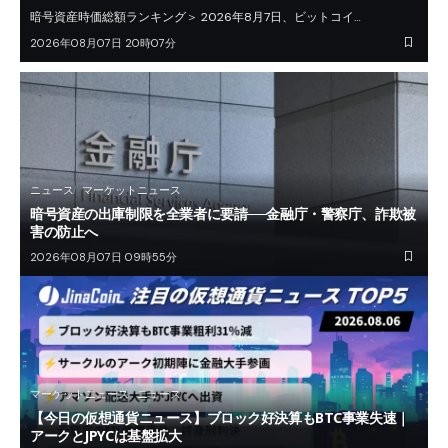
暗号資産時価総額ランキング＞ 2026年8月7日、ビットコイ…
2026年08月07日 20時07分
ニュース
マーケットニュース
暗号資産の出庫制限を全業者に要請──金融庁・警察庁、詐欺被
害の防止へ
2026年08月07日 09時55分
マーケットニュース
ニュース
【今日の仮想通貨ニュース】ブロック好決算もBTC事業失速｜
アークとJPYCは基盤拡大