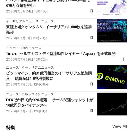
670万点超を発行
2026年08月04日 13時46分
イーサリアムニュース
ニュース
東証上場クオンタムS、イーサリアム1,000枚を追加
売却
2026年07月31日 12時29分
ニュース
DeFiニュース
1inch、セルフカストディ型流動性レイヤー「Aqua」を正式展開
2026年07月29日 15時22分
ニュース
イーサリアムニュース
ビットマイン、約31億円相当のイーサリアム追加購
入──総資産は1.9兆円規模に
2026年07月28日 12時06分
ニュース
アルトコインニュース
DEXEが1日で約90%急落──チーム関連ウォレットが
10億円分をバイナンスへ
2026年07月23日 12時01分
View All
特集