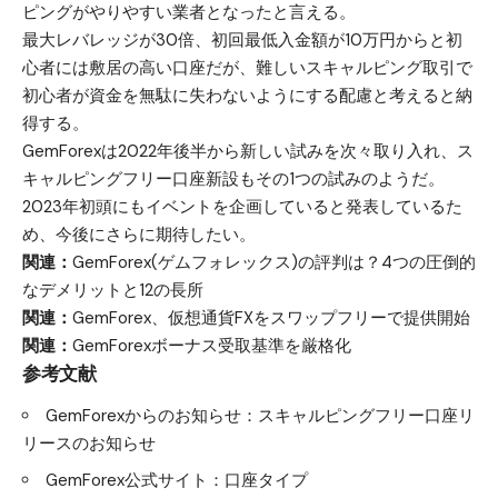
ピングがやりやすい業者となったと言える。
最大レバレッジが30倍、初回最低入金額が10万円からと初
心者には敷居の高い口座だが、難しいスキャルピング取引で
初心者が資金を無駄に失わないようにする配慮と考えると納
得する。
GemForexは2022年後半から新しい試みを次々取り入れ、ス
キャルピングフリー口座新設もその1つの試みのようだ。
2023年初頭にもイベントを企画していると発表しているた
め、今後にさらに期待したい。
関連：
GemForex(ゲムフォレックス)の評判は？4つの圧倒的
なデメリットと12の長所
関連：
GemForex、仮想通貨FXをスワップフリーで提供開始
関連：
GemForexボーナス受取基準を厳格化
参考文献
GemForexからのお知らせ：スキャルピングフリー口座リ
リースのお知らせ
GemForex公式サイト：口座タイプ