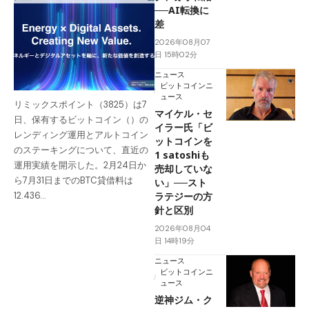
──AI転換に
差
2026年08月07
日 15時02分
ニュース
ビットコインニ
ュース
リミックスポイント（3825）は7
マイケル・セ
日、保有するビットコイン（）の
イラー氏「ビ
レンディング運用とアルトコイン
ットコインを
のステーキングについて、直近の
1 satoshiも
運用実績を開示した。2月24日か
売却していな
ら7月31日までのBTC貸借料は
い」──スト
ラテジーの方
12.436…
針と区別
2026年08月04
日 14時19分
ニュース
ビットコインニ
ュース
逆神ジム・ク