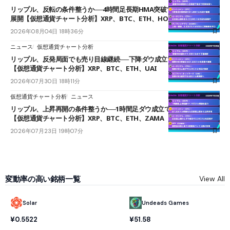
リップル、反転の条件整うか──4時間足長期HMA突破で雲下端を目指す
展開【仮想通貨チャート分析】XRP、BTC、ETH、HOME
2026年08月04日 18時36分
ニュース
仮想通貨チャート分析
リップル、反発局面でも売り目線継続──下降ダウ成立で下値追う展開
【仮想通貨チャート分析】XRP、BTC、ETH、UAI
2026年07月30日 18時11分
仮想通貨チャート分析
ニュース
リップル、上昇再開の条件整うか──1時間足ダウ成立で1.185ドルを狙う
【仮想通貨チャート分析】XRP、BTC、ETH、ZAMA
2026年07月23日 19時07分
変動率の高い銘柄一覧
View All
Solar
Undeads Games
¥0.5522
¥51.58