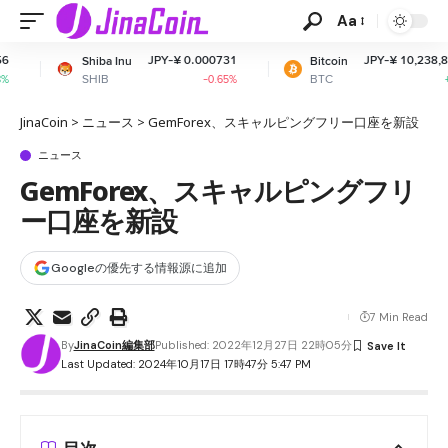
Aa
JPY-¥ 0.000731
JPY-¥ 10,238,854.23
iba Inu
Bitcoin
HIB
BTC
-0.65%
+0.86%
JinaCoin
>
ニュース
>
GemForex、スキャルピングフリー口座を新設
ニュース
GemForex、スキャルピングフリ
ー口座を新設
Googleの優先する情報源に追加
7 Min Read
By
JinaCoin編集部
Published: 2022年12月27日 22時05分
Last Updated: 2024年10月17日 17時47分 5:47 PM