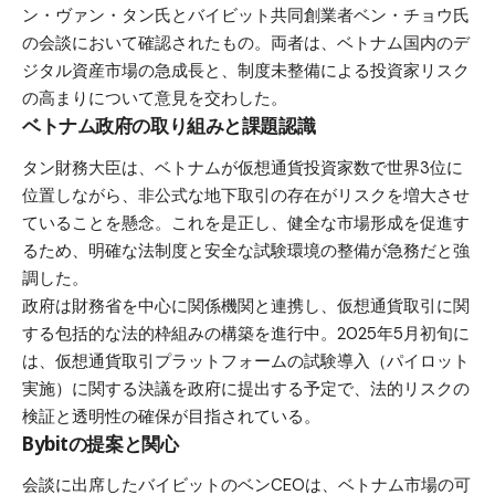
ン・ヴァン・タン氏とバイビット共同創業者ベン・チョウ氏
の会談において確認されたもの。両者は、ベトナム国内のデ
ジタル資産市場の急成長と、制度未整備による投資家リスク
の高まりについて意見を交わした。
ベトナム政府の取り組みと課題認識
タン財務大臣は、ベトナムが仮想通貨投資家数で世界3位に
位置しながら、非公式な地下取引の存在がリスクを増大させ
ていることを懸念。これを是正し、健全な市場形成を促進す
るため、明確な法制度と安全な試験環境の整備が急務だと強
調した。
政府は財務省を中心に関係機関と連携し、仮想通貨取引に関
する包括的な法的枠組みの構築を進行中。2025年5月初旬に
は、仮想通貨取引プラットフォームの試験導入（パイロット
実施）に関する決議を政府に提出する予定で、法的リスクの
検証と透明性の確保が目指されている。
Bybitの提案と関心
会談に出席したバイビットのベンCEOは、ベトナム市場の可