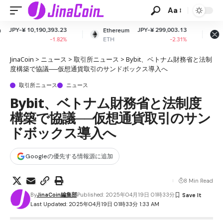
Aa
93.23
JPY-¥ 299,003.13
JPY-¥ 162.
Ethereum
XRP
ETH
XRP
-1.82%
-2.31%
-1.8
JinaCoin
>
ニュース
>
取引所ニュース
>
Bybit、ベトナム財務省と法制
度構築で協議──仮想通貨取引のサンドボックス導入へ
取引所ニュース
ニュース
Bybit、ベトナム財務省と法制度
構築で協議──仮想通貨取引のサン
ドボックス導入へ
Googleの優先する情報源に追加
8 Min Read
By
JinaCoin編集部
Published: 2025年04月19日 01時33分
Last Updated: 2025年04月19日 01時33分 1:33 AM