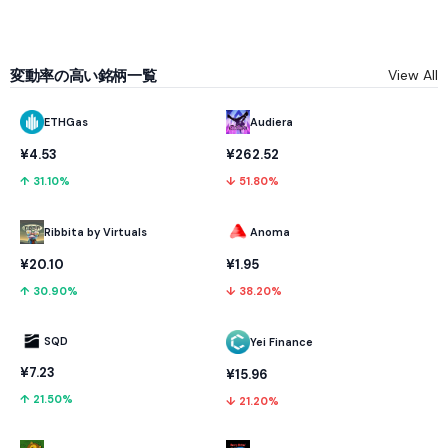
変動率の高い銘柄一覧
View All
ETHGas
Audiera
¥4.53
¥262.52
↑ 31.10%
↓ 51.80%
Ribbita by Virtuals
Anoma
¥20.10
¥1.95
↑ 30.90%
↓ 38.20%
SQD
Yei Finance
¥7.23
¥15.96
↑ 21.50%
↓ 21.20%