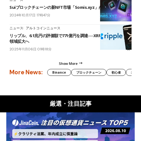
Suiブロックチェーンの新NFT市場「Somis.xyz」がローンチ間近
2024年10月17日 17時47分
ニュース
アルトコインニュース
リップル、6.1兆円の評価額で771億円を調達──XRP・RLUSDで決済
領域拡大へ
2025年11月06日 01時18分
Show More
More News:
Binance
ブロックチェーン
初心者
米国証
厳選・注目記事