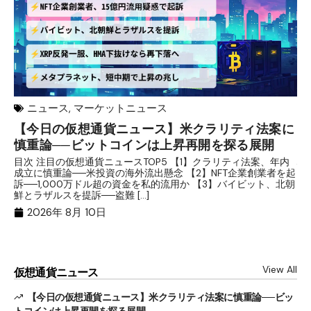
ニュース
,
マーケットニュース
【今日の仮想通貨ニュース】米クラリティ法案に
リ
慎重論──ビットコインは上昇再開を探る展開
な
析
目次 注目の仮想通貨ニュースTOP5 【1】クラリティ法案、年内
成立に慎重論──米投資の海外流出懸念 【2】NFT企業創業者を起
目
訴──1,000万ドル超の資金を私的流用か 【3】バイビット、北朝
ト
鮮とラザルスを提訴──盗難 […]
ム
ル（
2026年 8月 10日
View All
仮想通貨ニュース
【今日の仮想通貨ニュース】米クラリティ法案に慎重論──ビッ
トコインは上昇再開を探る展開