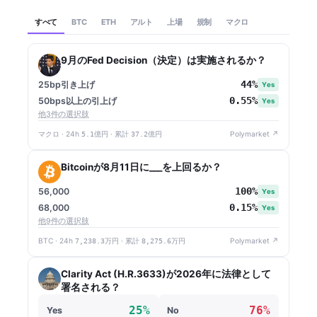
すべて
アルト
上場
規制
マクロ
BTC
ETH
9月のFed Decision（決定）は実施されるか？
44%
25bp引き上げ
Yes
0.55%
50bps以上の引上げ
Yes
他3件の選択肢
マクロ · 24h
5.1億円
· 累計
37.2億円
Polymarket ↗
Bitcoinが8月11日に___を上回るか？
100%
56,000
Yes
0.15%
68,000
Yes
他9件の選択肢
BTC · 24h
7,238.3万円
· 累計
8,275.6万円
Polymarket ↗
Clarity Act (H.R.3633)が2026年に法律として
署名される？
25%
76%
Yes
No