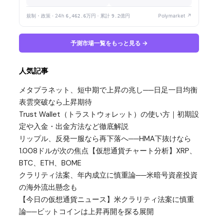
規制・政策 · 24h
6,462.6万円
· 累計
9.2億円
Polymarket ↗
予測市場一覧をもっと見る →
人気記事
メタプラネット、短中期で上昇の兆し──日足一目均衡
表雲突破なら上昇期待
Trust Wallet（トラストウォレット）の使い方｜初期設
定や入金・出金方法など徹底解説
リップル、反発一服なら再下落へ──HMA下抜けなら
1.008ドルが次の焦点【仮想通貨チャート分析】XRP、
BTC、ETH、BOME
クラリティ法案、年内成立に慎重論──米暗号資産投資
の海外流出懸念も
【今日の仮想通貨ニュース】米クラリティ法案に慎重
論──ビットコインは上昇再開を探る展開