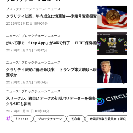
ブロックチェーンニュース
ニュース
クラリティ法案、年内成立に慎重論──米暗号資産投資の海外流出懸念も
2026年08月10日 16時07分
ニュース
ブロックチェーンニュース
歩いて稼ぐ「Step App」が4年で終了──FITFI保有者に対応呼びかけ
2026年08月07日 12時12分
ニュース
ブロックチェーンニュース
クラリティ法案に倫理条項案──トランプ米大統領へ暗号資産事業の売却
要求か
2026年08月07日 12時04分
ニュース
ブロックチェーンニュース
米サークル、独自L1アークの初期バリデーターを発表――ブラックロッ
クやSBIも参画
2026年08月06日 16時03分
#
Binance
ブロックチェーン
初心者
米国証券取引委員会（SEC）