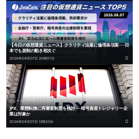
マーケットニュース
ニュース
【今日の仮想通貨ニュース】クラリティ法案に倫理条項案──日
本でも規制の動き相次ぐ
2026年08月07日 20時07分
ニュース
マーケットニュース
JPX、業態転換に再審査制度を検討──暗号資産トレジャリー企
業は対象か
2026年08月07日 13時23分