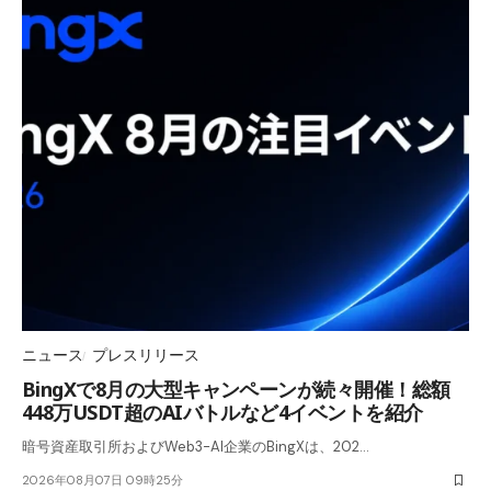
ニュース
プレスリリース
BingXで8月の大型キャンペーンが続々開催！総額
448万USDT超のAIバトルなど4イベントを紹介
暗号資産取引所およびWeb3-AI企業のBingXは、202…
2026年08月07日 09時25分