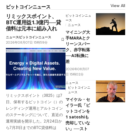
View All
ビットコインニュース
リミックスポイント、
ビットコインニュ
ース
BTC運用益1.3億円──貸
ニュース
借料は元本に組み入れ
マイニング大
ニュース
ビットコインニュース
手MARAとク
2026年08月07日 15時59分
リーンスパー
ク、赤字転落
──AI転換に
差
2026年08月07
日 15時02分
ニュース
ビットコインニ
ュース
リミックスポイント（3825）は7
マイケル・セ
日、保有するビットコイン（）の
イラー氏「ビ
レンディング運用とアルトコイン
ットコインを
のステーキングについて、直近の
1 satoshiも
運用実績を開示した。2月24日か
売却していな
ら7月31日までのBTC貸借料は
い」──スト