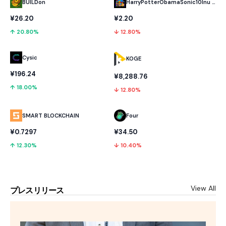
BUILDon
HarryPotterObamaSonic10Inu (ETH)
¥26.20
¥2.20
↑ 20.80%
↓ 12.80%
Cysic
KOGE
¥196.24
¥8,288.76
↑ 18.00%
↓ 12.80%
SMART BLOCKCHAIN
Four
¥0.7297
¥34.50
↑ 12.30%
↓ 10.40%
View All
プレスリリース