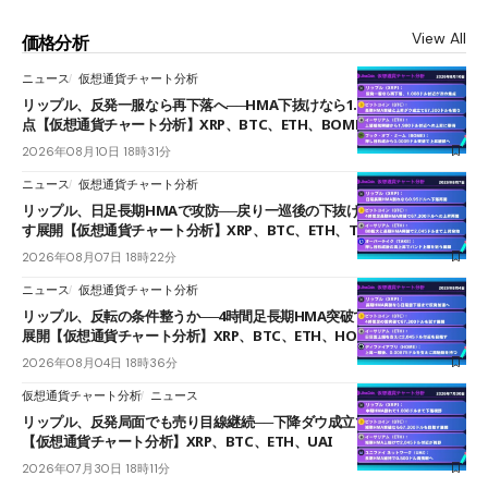
View All
価格分析
ニュース
仮想通貨チャート分析
リップル、反発一服なら再下落へ──HMA下抜けなら1.008ドルが次の焦
点【仮想通貨チャート分析】XRP、BTC、ETH、BOME
2026年08月10日 18時31分
ニュース
仮想通貨チャート分析
リップル、日足長期HMAで攻防──戻り一巡後の下抜けで0.95ドルを試
す展開【仮想通貨チャート分析】XRP、BTC、ETH、TAKE
2026年08月07日 18時22分
ニュース
仮想通貨チャート分析
リップル、反転の条件整うか──4時間足長期HMA突破で雲下端を目指す
展開【仮想通貨チャート分析】XRP、BTC、ETH、HOME
2026年08月04日 18時36分
仮想通貨チャート分析
ニュース
リップル、反発局面でも売り目線継続──下降ダウ成立で下値追う展開
【仮想通貨チャート分析】XRP、BTC、ETH、UAI
2026年07月30日 18時11分