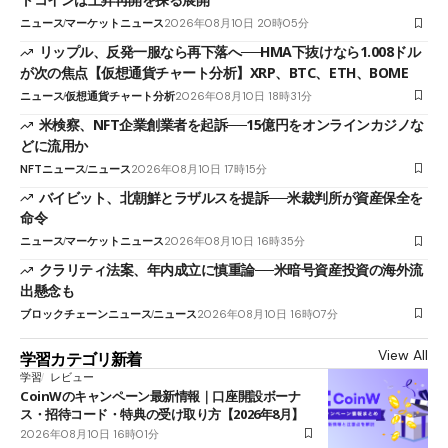
ニュース
マーケットニュース
2026年08月10日 20時05分
リップル、反発一服なら再下落へ──HMA下抜けなら1.008ドル
が次の焦点【仮想通貨チャート分析】XRP、BTC、ETH、BOME
ニュース
仮想通貨チャート分析
2026年08月10日 18時31分
米検察、NFT企業創業者を起訴──15億円をオンラインカジノな
どに流用か
NFTニュース
ニュース
2026年08月10日 17時15分
バイビット、北朝鮮とラザルスを提訴──米裁判所が資産保全を
命令
ニュース
マーケットニュース
2026年08月10日 16時35分
クラリティ法案、年内成立に慎重論──米暗号資産投資の海外流
出懸念も
ブロックチェーンニュース
ニュース
2026年08月10日 16時07分
View All
学習カテゴリ新着
学習
レビュー
CoinWのキャンペーン最新情報｜口座開設ボーナ
ス・招待コード・特典の受け取り方【2026年8月】
2026年08月10日 16時01分