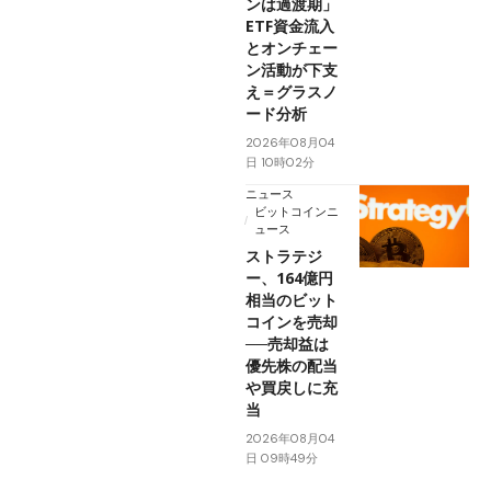
ンは過渡期」
ETF資金流入
とオンチェー
ン活動が下支
え＝グラスノ
ード分析
2026年08月04
日 10時02分
ニュース
ビットコインニ
ュース
ストラテジ
ー、164億円
相当のビット
コインを売却
──売却益は
優先株の配当
や買戻しに充
当
2026年08月04
日 09時49分