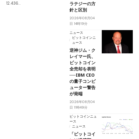
ラテジーの方
12.436…
針と区別
2026年08月04
日 14時19分
ニュース
ビットコインニ
ュース
逆神ジム・ク
レイマー氏、
ビットコイン
全売却を表明
──IBM CEO
の量子コンピ
ューター警告
が発端
2026年08月04
日 11時49分
ビットコインニュ
ース
ニュース
「ビットコイ