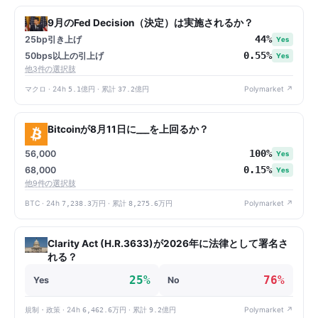
9月のFed Decision（決定）は実施されるか？
44%
25bp引き上げ
Yes
0.55%
50bps以上の引上げ
Yes
他3件の選択肢
マクロ · 24h
5.1億円
· 累計
37.2億円
Polymarket ↗
Bitcoinが8月11日に___を上回るか？
100%
56,000
Yes
0.15%
68,000
Yes
他9件の選択肢
BTC · 24h
7,238.3万円
· 累計
8,275.6万円
Polymarket ↗
Clarity Act (H.R.3633)が2026年に法律として署名さ
れる？
25%
76%
Yes
No
規制・政策 · 24h
6,462.6万円
· 累計
9.2億円
Polymarket ↗