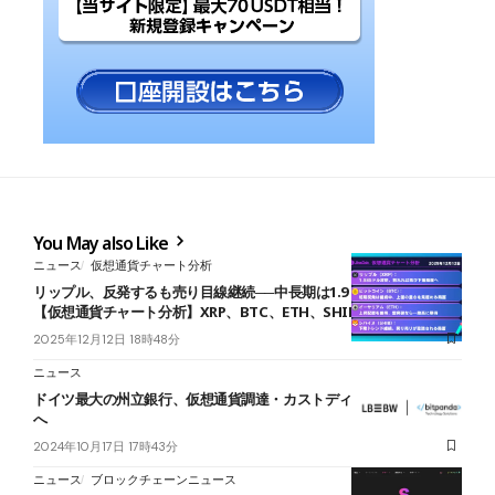
You May also Like
ニュース
仮想通貨チャート分析
リップル、反発するも売り目線継続──中長期は1.9ドルが下落目標
【仮想通貨チャート分析】XRP、BTC、ETH、SHIB
2025年12月12日 18時48分
ニュース
ドイツ最大の州立銀行、仮想通貨調達・カストディサービスを提供
へ
2024年10月17日 17時43分
ニュース
ブロックチェーンニュース