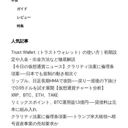
学習
ガイド
レビュー
特集
人気記事
Trust Wallet（トラストウォレット）の使い方｜初期設
定や入金・出金方法など徹底解説
【今日の仮想通貨ニュース】クラリティ法案に倫理条
項案──日本でも規制の動き相次ぐ
リップル、日足長期HMAで攻防──戻り一巡後の下抜け
で0.95ドルを試す展開【仮想通貨チャート分析】
XRP、BTC、ETH、TAKE
リミックスポイント、BTC運用益1.3億円──貸借料は元
本に組み入れ
クラリティ法案に倫理条項案──トランプ米大統領へ暗
号資産事業の売却要求か