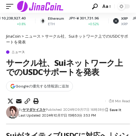
Aa
JPY-¥ 301,731.96
JPY-¥ 162.59
Ethereum
XRP
ETH
XRP
+0.52%
+0.02%
JinaCoin
>
ニュース
>
サークル社、Suiネットワーク上でのUSDCサポ
ートを発表
ニュース
サークル社、Suiネットワーク上
でのUSDCサポートを発表
Googleの優先する情報源に追加
8 Min Read
By
ヤマダケイスケ
Published: 2024年09月17日 16時38分
Last Updated: 2024年10月17日 15時53分 3:53 PM
SuiがネイティブUSDCに対応へ｜シン