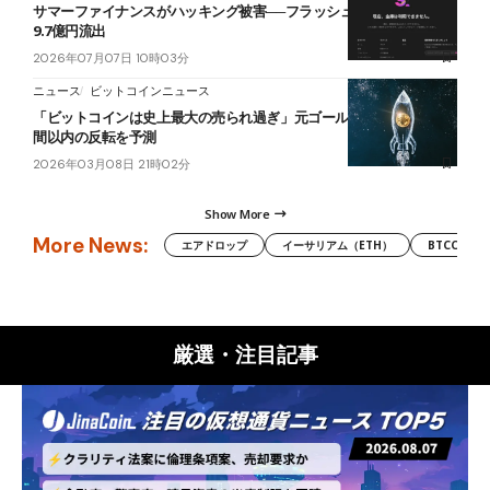
サマーファイナンスがハッキング被害──フラッシュローン悪用で約
9.7億円流出
2026年07月07日 10時03分
ニュース
ビットコインニュース
「ビットコインは史上最大の売られ過ぎ」元ゴールドマン幹部──2週
間以内の反転を予測
2026年03月08日 21時02分
Show More
More News:
エアドロップ
イーサリアム（ETH）
BTCC
厳選・注目記事