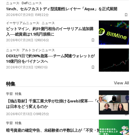
ニュース
DeFiニュース
1inch、セルフカストディ型流動性レイヤー「Aqua」を正式展開
2026年07月29日 15時22分
イーサリアムニュース
ニュース
ビットマイン、約31億円相当のイーサリアム追加購
入──総資産は1.9兆円規模に
2026年07月28日 12時06分
ニュース
アルトコインニュース
DEXEが1日で約90%急落──チーム関連ウォレットが
10億円分をバイナンスへ
2026年07月23日 12時01分
View All
特集
学習
特集
【独占取材】千葉工業大学が仕掛けるweb3変革──「cJPY」とAIの融合
は日本をどう変えるのか
2026年07月13日 09時25分
学習
特集
暗号資産の確定申告、未経験者の半数以上が「不安・無理」