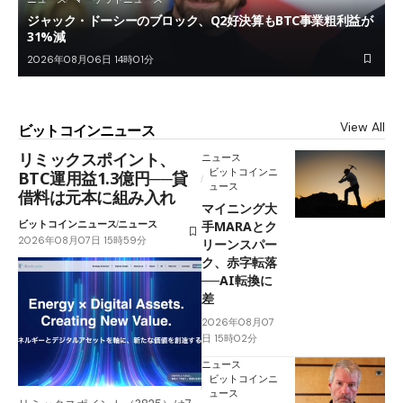
ジャック・ドーシーのブロック、Q2好決算もBTC事業粗利益が
31%減
2026年08月06日 14時01分
View All
ビットコインニュース
リミックスポイント、
ニュース
ビットコインニ
BTC運用益1.3億円──貸
ュース
借料は元本に組み入れ
マイニング大
ビットコインニュース
ニュース
手MARAとク
2026年08月07日 15時59分
リーンスパー
ク、赤字転落
──AI転換に
差
2026年08月07
日 15時02分
ニュース
ビットコインニ
ュース