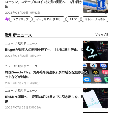
ローソン、ステーブルコイン決済の実証へ──8月6日からJPYCやUSDC対
応
2026年08月05日 15時12分
#
エアドロップ
イーサリアム（ETH）
BTCC
サトシ・ナカモト
View All
取引所ニュース
ニュース
取引所ニュース
Bitgetが日本人の利用を終了へ──11月に取引停止、12月末に強制決済
2026年08月03日 12時24分
ニュース
取引所ニュース
韓国Google Play、海外暗号資産取引所29社を配信停止──OKXやバイビ
ットなどが対象に
2026年07月27日 12時16分
ニュース
取引所ニュース
BitMart閉鎖へ──資産は8月26日までに引き出しを、日本人利用者も対
象
2026年07月26日 13時03分