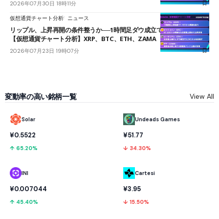
2026年07月30日 18時11分
仮想通貨チャート分析
ニュース
リップル、上昇再開の条件整うか──1時間足ダウ成立で1.185ドルを狙う
【仮想通貨チャート分析】XRP、BTC、ETH、ZAMA
2026年07月23日 19時07分
変動率の高い銘柄一覧
View All
Solar
Undeads Games
¥0.5522
¥51.77
↑ 65.20%
↓ 34.30%
INI
Cartesi
¥0.007044
¥3.95
↑ 45.40%
↓ 15.50%