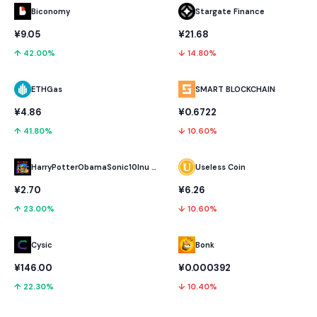
Biconomy
Stargate Finance
¥9.05
¥21.68
↑ 42.00%
↓ 14.80%
ETHGas
SMART BLOCKCHAIN
¥4.86
¥0.6722
↑ 41.80%
↓ 10.60%
HarryPotterObamaSonic10Inu (ETH)
Useless Coin
¥2.70
¥6.26
↑ 23.00%
↓ 10.60%
Cysic
Bonk
¥146.00
¥0.000392
↑ 22.30%
↓ 10.40%