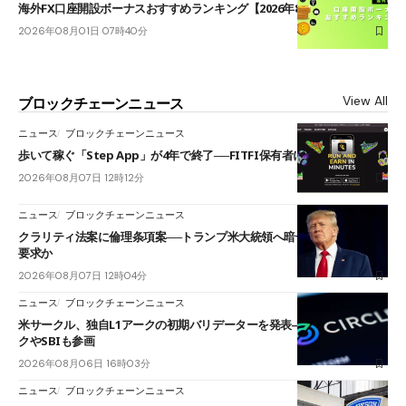
海外FX口座開設ボーナスおすすめランキング【2026年8月最新】
2026年08月01日 07時40分
View All
ブロックチェーンニュース
ニュース
ブロックチェーンニュース
歩いて稼ぐ「Step App」が4年で終了──FITFI保有者に対応呼びかけ
2026年08月07日 12時12分
ニュース
ブロックチェーンニュース
クラリティ法案に倫理条項案──トランプ米大統領へ暗号資産事業の売却
要求か
2026年08月07日 12時04分
ニュース
ブロックチェーンニュース
米サークル、独自L1アークの初期バリデーターを発表――ブラックロッ
クやSBIも参画
2026年08月06日 16時03分
ニュース
ブロックチェーンニュース