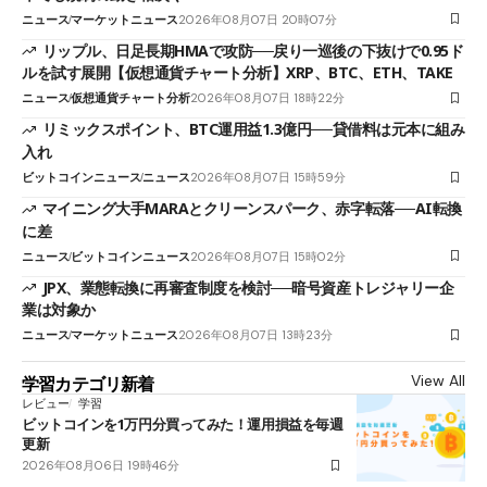
ニュース
マーケットニュース
2026年08月07日 20時07分
リップル、日足長期HMAで攻防──戻り一巡後の下抜けで0.95ド
ルを試す展開【仮想通貨チャート分析】XRP、BTC、ETH、TAKE
ニュース
仮想通貨チャート分析
2026年08月07日 18時22分
リミックスポイント、BTC運用益1.3億円──貸借料は元本に組み
入れ
ビットコインニュース
ニュース
2026年08月07日 15時59分
マイニング大手MARAとクリーンスパーク、赤字転落──AI転換
に差
ニュース
ビットコインニュース
2026年08月07日 15時02分
JPX、業態転換に再審査制度を検討──暗号資産トレジャリー企
業は対象か
ニュース
マーケットニュース
2026年08月07日 13時23分
View All
学習カテゴリ新着
レビュー
学習
ビットコインを1万円分買ってみた！運用損益を毎週
更新
2026年08月06日 19時46分