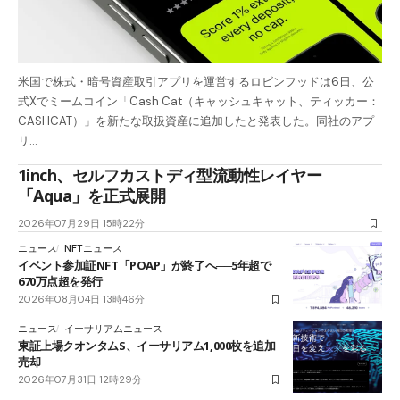
米国で株式・暗号資産取引アプリを運営するロビンフッドは6日、公
式Xでミームコイン「Cash Cat（キャッシュキャット、ティッカー：
CASHCAT）」を新たな取扱資産に追加したと発表した。同社のアプ
リ…
1inch、セルフカストディ型流動性レイヤー
「Aqua」を正式展開
2026年07月29日 15時22分
ニュース
NFTニュース
イベント参加証NFT「POAP」が終了へ──5年超で
670万点超を発行
2026年08月04日 13時46分
ニュース
イーサリアムニュース
東証上場クオンタムS、イーサリアム1,000枚を追加
売却
2026年07月31日 12時29分