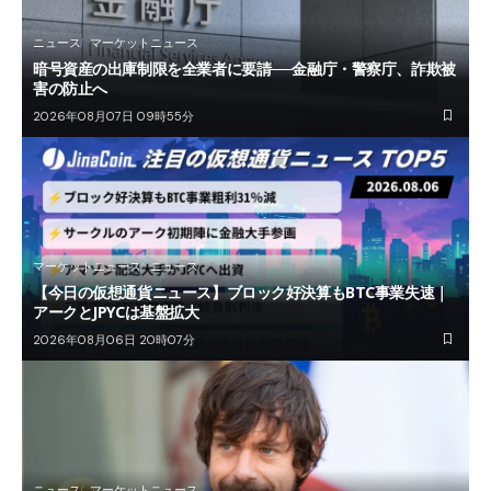
ニュース
マーケットニュース
暗号資産の出庫制限を全業者に要請──金融庁・警察庁、詐欺被
害の防止へ
2026年08月07日 09時55分
マーケットニュース
ニュース
【今日の仮想通貨ニュース】ブロック好決算もBTC事業失速｜
アークとJPYCは基盤拡大
2026年08月06日 20時07分
ニュース
マーケットニュース