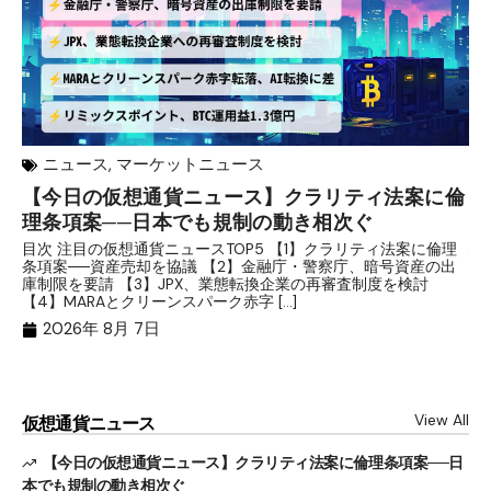
ニュース
,
マーケットニュース
【今日の仮想通貨ニュース】クラリティ法案に倫
リ
理条項案──日本でも規制の動き相次ぐ
下
分
目次 注目の仮想通貨ニュースTOP5 【1】クラリティ法案に倫理
条項案──資産売却を協議 【2】金融庁・警察庁、暗号資産の出
目
庫制限を要請 【3】JPX、業態転換企業の再審査制度を検討
ト
【4】MARAとクリーンスパーク赤字 […]
（
（X
2026年 8月 7日
View All
仮想通貨ニュース
【今日の仮想通貨ニュース】クラリティ法案に倫理条項案──日
本でも規制の動き相次ぐ