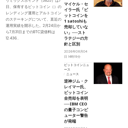
リミックスポイント（3825）は7
マイケル・セ
日、保有するビットコイン（）の
イラー氏「ビ
レンディング運用とアルトコイン
ットコインを
のステーキングについて、直近の
1 satoshiも
運用実績を開示した。2月24日か
売却していな
ら7月31日までのBTC貸借料は
い」──スト
ラテジーの方
12.436…
針と区別
2026年08月04
日 14時19分
ビットコインニュ
ース
ニュース
逆神ジム・ク
レイマー氏、
ビットコイン
全売却を表明
──IBM CEO
の量子コンピ
ューター警告
が発端