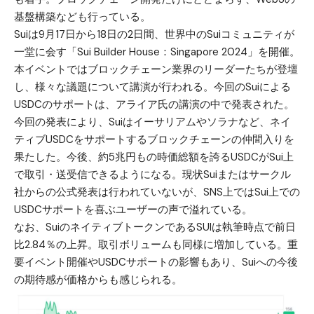
基盤構築なども行っている。
Suiは9月17日から18日の2日間、世界中のSuiコミュニティが
一堂に会す「Sui Builder House：Singapore 2024」を開催。
本イベントではブロックチェーン業界のリーダーたちが登壇
し、様々な議題について講演が行われる。今回のSuiによる
USDCのサポートは、アライア氏の講演の中で発表された。
今回の発表により、Suiはイーサリアムやソラナなど、ネイ
ティブUSDCをサポートするブロックチェーンの仲間入りを
果たした。今後、約5兆円もの時価総額を誇るUSDCがSui上
で取引・送受信できるようになる。現状Suiまたはサークル
社からの公式発表は行われていないが、SNS上ではSui上での
USDCサポートを喜ぶユーザーの声で溢れている。
なお、SuiのネイティブトークンであるSUIは執筆時点で前日
比2.84％の上昇。取引ボリュームも同様に増加している。重
要イベント開催やUSDCサポートの影響もあり、Suiへの今後
の期待感が価格からも感じられる。