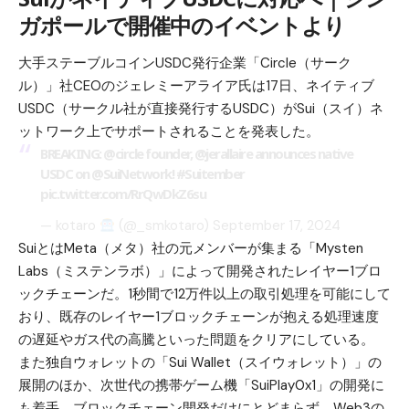
ガポールで開催中のイベントより
大手ステーブルコインUSDC発行企業「Circle（サーク
ル）」社CEOのジェレミーアライア氏は17日、ネイティブ
USDC（サークル社が直接発行するUSDC）がSui（スイ）ネ
ットワーク上でサポートされることを発表した。
BREAKING:
@circle
founder,
@jerallaire
announces native
USDC on
@SuiNetwork
!
#Suitember
pic.twitter.com/RrQwDkZ6su
— kotaro
(@_smkotaro)
September 17, 2024
SuiとはMeta（メタ）社の元メンバーが集まる「Mysten
Labs（ミステンラボ）」によって開発されたレイヤー1ブロ
ックチェーンだ。1秒間で12万件以上の取引処理を可能にして
おり、既存のレイヤー1ブロックチェーンが抱える処理速度
の遅延やガス代の高騰といった問題をクリアにしている。
また独自ウォレットの「Sui Wallet（スイウォレット）」の
展開のほか、次世代の携帯ゲーム機「SuiPlay0x1」の開発に
も着手。ブロックチェーン開発だけにとどまらず、Web3の