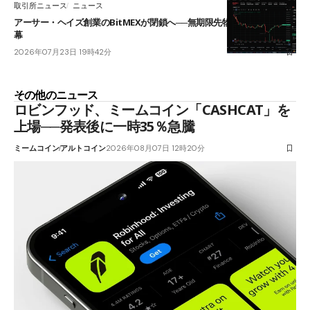
取引所ニュース
ニュース
アーサー・ヘイズ創業のBitMEXが閉鎖へ──無期限先物を生んだ11年に
幕
2026年07月23日 19時42分
その他のニュース
ロビンフッド、ミームコイン「CASHCAT」を
上場──発表後に一時35％急騰
ミームコイン
アルトコイン
2026年08月07日 12時20分