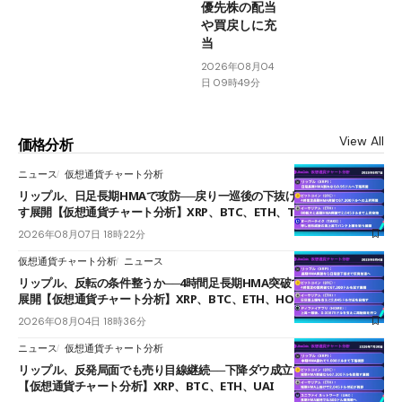
優先株の配当
や買戻しに充
当
2026年08月04
日 09時49分
View All
価格分析
ニュース
仮想通貨チャート分析
リップル、日足長期HMAで攻防──戻り一巡後の下抜けで0.95ドルを試
す展開【仮想通貨チャート分析】XRP、BTC、ETH、TAKE
2026年08月07日 18時22分
仮想通貨チャート分析
ニュース
リップル、反転の条件整うか──4時間足長期HMA突破で雲下端を目指す
展開【仮想通貨チャート分析】XRP、BTC、ETH、HOME
2026年08月04日 18時36分
ニュース
仮想通貨チャート分析
リップル、反発局面でも売り目線継続──下降ダウ成立で下値追う展開
【仮想通貨チャート分析】XRP、BTC、ETH、UAI