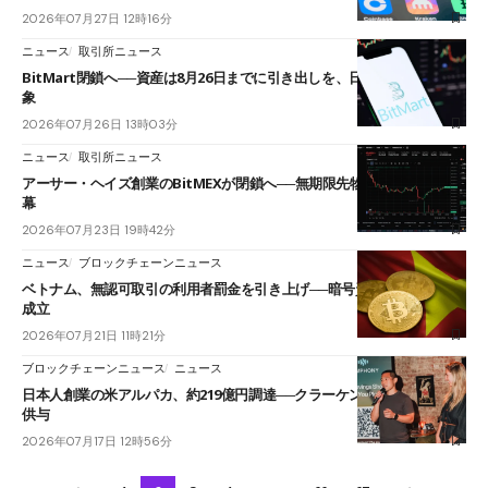
2026年07月27日 12時16分
ニュース
取引所ニュース
BitMart閉鎖へ──資産は8月26日までに引き出しを、日本人利用者も対
象
2026年07月26日 13時03分
ニュース
取引所ニュース
アーサー・ヘイズ創業のBitMEXが閉鎖へ──無期限先物を生んだ11年に
幕
2026年07月23日 19時42分
ニュース
ブロックチェーンニュース
ベトナム、無認可取引の利用者罰金を引き上げ──暗号資産の制裁政令が
成立
2026年07月21日 11時21分
ブロックチェーンニュース
ニュース
日本人創業の米アルパカ、約219億円調達──クラーケン親会社がデット
供与
2026年07月17日 12時56分