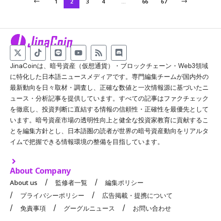
1
2
3
4
…
66
67
JinaCoinは、暗号資産（仮想通貨）・ブロックチェーン・Web3領域
に特化した日本語ニュースメディアです。専門編集チームが国内外の
最新動向を日々取材・調査し、正確な数値と一次情報源に基づいたニ
ュース・分析記事を提供しています。すべての記事はファクチェック
を徹底し、投資判断に直結する情報の信頼性・正確性を最優先として
います。暗号資産市場の透明性向上と健全な投資家教育に貢献するこ
とを編集方針とし、日本語圏の読者が世界の暗号資産動向をリアルタ
イムで把握できる情報環境の整備を目指しています。
About Company
About us
監修者一覧
編集ポリシー
プライバシーポリシー
広告掲載・提携について
免責事項
グーグルニュース
お問い合わせ