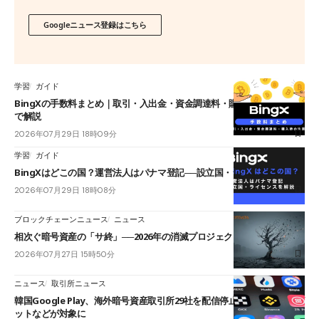
Googleニュース登録はこちら
学習
ガイド
BingXの手数料まとめ｜取引・入出金・資金調達料・購入時の注意点ま
で解説
2026年07月29日 18時09分
学習
ガイド
BingXはどこの国？運営法人はパナマ登記──設立国・ライセンスを解説
2026年07月29日 18時08分
ブロックチェーンニュース
ニュース
相次ぐ暗号資産の「サ終」──2026年の消滅プロジェクトが101件に到達
2026年07月27日 15時50分
ニュース
取引所ニュース
韓国Google Play、海外暗号資産取引所29社を配信停止──OKXやバイビ
ットなどが対象に