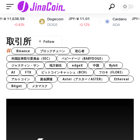
¥ 11,638.59
JPY-¥ 11.01
JPY-¥ 2
Dogecoin
Cardano
DOGE
ADA
-0.43%
-0.12%
-
取引所
#
Binance
ブロックチェーン
初心者
米国証券取引委員会（SEC）
ベビードージ（BABYDOGE）
ジャスティン・サン
地方創生
edgeX
中国
Bybit
AI
FTX
ビットコインキャッシュ（BCH）
フロキ（FLOKI）
アルトコイン
資金調達
Aster（アスター / ASTER）
Ethereal
Bitget
メタマスク