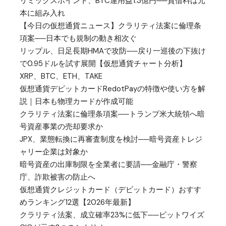
リミックスポイント、BTC運用益1.3億円──貸借料は元
本に組み入れ
【今日の仮想通貨ニュース】クラリティ法案に倫理条
項案──日本でも規制の動き相次ぐ
リップル、日足長期HMAで攻防──戻り一巡後の下抜け
で0.95ドルを試す展開【仮想通貨チャート分析】
XRP、BTC、ETH、TAKE
仮想通貨デビットカードRedotPayの特徴や使い方を解
説｜日本も物理カードが作成可能
クラリティ法案に倫理条項案──トランプ米大統領へ暗
号資産事業の売却要求か
JPX、業態転換に再審査制度を検討──暗号資産トレジ
ャリー企業は対象か
暗号資産の出庫制限を全業者に要請──金融庁・警察
庁、詐欺被害の防止へ
仮想通貨クレジットカード（デビットカード）おすす
めランキング12選【2026年最新】
クラリティ法案、成立確率23%に低下──ビットワイズ