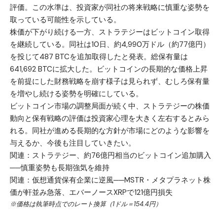
評価。この水準は、投資家が同社の将来戦略に慎重な姿勢を
取っている可能性を示している。
株価が下がり続ける一方、ストラテジーはビットコイン取得
を継続している。同社は10日、約4,990万ドル（約77億円）
を投じて487 BTCを追加取得したと
発表
。総保有量は
641,692 BTCに拡大した。ビットコインの長期的な価格上昇
を前提にした財務戦略を崩す様子は見られず、むしろ保有量
を増やし続ける姿勢を明確にしている。
ビットコイン市場の調整局面が続く中、ストラテジーの株価
動向と保有戦略の評価は投資家心理を大きく左右するとみら
れる。同社が進める長期的な方針が市場にどのような影響を
与えるか、今後も注目していきたい。
関連：
ストラテジー、約76億円相当のビットコイン追加購入
──慎重姿勢も長期強気を維持
関連：
仮想通貨保有企業に逆風──MSTR・メタプラネット株
価が軒並み急落、エバーノースXRPで121億円損失
※価格は執筆時点でのレート換算（1ドル＝154.4円）