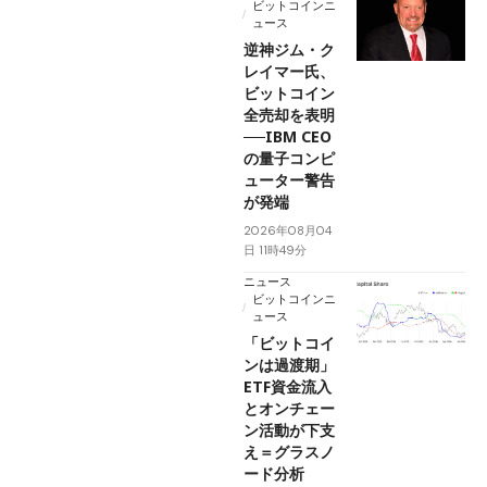
ビットコインニ
ュース
逆神ジム・ク
レイマー氏、
ビットコイン
全売却を表明
──IBM CEO
の量子コンピ
ューター警告
が発端
2026年08月04
日 11時49分
ニュース
ビットコインニ
ュース
「ビットコイ
ンは過渡期」
ETF資金流入
とオンチェー
ン活動が下支
え＝グラスノ
ード分析