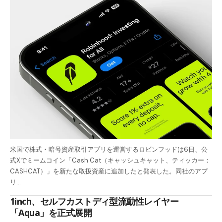
米国で株式・暗号資産取引アプリを運営するロビンフッドは6日、公
式Xでミームコイン「Cash Cat（キャッシュキャット、ティッカー：
CASHCAT）」を新たな取扱資産に追加したと発表した。同社のアプ
リ…
1inch、セルフカストディ型流動性レイヤー
「Aqua」を正式展開