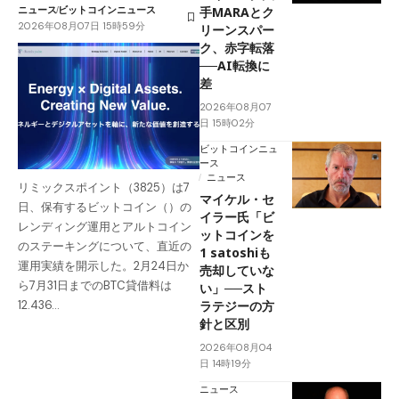
ニュース
ビットコインニュース
手MARAとク
2026年08月07日 15時59分
リーンスパー
ク、赤字転落
──AI転換に
差
2026年08月07
日 15時02分
ビットコインニュ
ース
ニュース
リミックスポイント（3825）は7
マイケル・セ
日、保有するビットコイン（）の
イラー氏「ビ
レンディング運用とアルトコイン
ットコインを
のステーキングについて、直近の
1 satoshiも
運用実績を開示した。2月24日か
売却していな
ら7月31日までのBTC貸借料は
い」──スト
ラテジーの方
12.436…
針と区別
2026年08月04
日 14時19分
ニュース