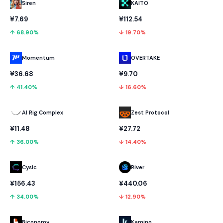
KAITO
Siren
¥112.54
¥7.69
↓ 19.70%
↑ 68.90%
Momentum
OVERTAKE
¥36.68
¥9.70
↑ 41.40%
↓ 16.60%
AI Rig Complex
Zest Protocol
¥11.48
¥27.72
↑ 36.00%
↓ 14.40%
Cysic
River
¥156.43
¥440.06
↑ 34.00%
↓ 12.90%
Biconomy
Kamino