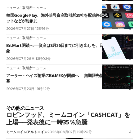
ニュース
取引所ニュース
韓国Google Play、海外暗号資産取引所29社を配信停止──OKXやバイビ
ットなどが対象に
2026年07月27日 12時16分
ニュース
取引所ニュース
BitMart閉鎖へ──資産は8月26日までに引き出しを、日本人利用者も対
象
2026年07月26日 13時03分
ニュース
取引所ニュース
アーサー・ヘイズ創業のBitMEXが閉鎖へ──無期限先物を生んだ11年に
幕
2026年07月23日 19時42分
その他のニュース
ロビンフッド、ミームコイン「CASHCAT」を
上場──発表後に一時35％急騰
ミームコイン
アルトコイン
2026年08月07日 12時20分