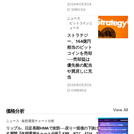
2026年08月04
日 10時02分
ニュース
ビットコインニ
ュース
ストラテジ
ー、164億円
相当のビット
コインを売却
──売却益は
優先株の配当
や買戻しに充
当
2026年08月04
日 09時49分
View All
価格分析
ニュース
仮想通貨チャート分析
リップル、日足長期HMAで攻防──戻り一巡後の下抜けで0.95ドルを試
す展開【仮想通貨チャート分析】XRP、BTC、ETH、TAKE