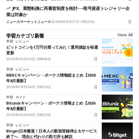
JPX、業態転換に再審査制度を検討──暗号資産トレジャリー企
業は対象か
ニュース
マーケットニュース
2026年08月07日 13時23分
View All
学習カテゴリ新着
学習
レビュー
ビットコインを1万円分買ってみた！運用損益を毎週
更新
2026年08月06日 19時46分
学習
レビュー
MEXCキャンペーン・ボーナス情報総まとめ【2026
年8月最新】
2026年08月06日 12時29分
学習
ガイド
Bitunixキャンペーン・ボーナス情報まとめ【2026
年8月最新】
2026年08月06日 10時22分
学習
レビュー
Bitget日本撤退！日本人の新規登録停止＆サービス
終了へ 理由と代わりの取引所も解説