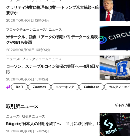
クラリティ法案に倫理条項案──トランプ米大統領へ暗号資産事業の売却
要求か
2026年08月07日 12時04分
ブロックチェーンニュース
ニュース
米サークル、独自L1アークの初期バリデーターを発表――ブラックロッ
クやSBIも参画
2026年08月06日 16時03分
ニュース
ブロックチェーンニュース
ローソン、ステーブルコイン決済の実証へ──8月6日からJPYCやUSDC対
応
2026年08月05日 15時12分
#
DeFi
Zoomex
ステーキング
Coinbase
カルダノ・エイダ（Ca
View All
取引所ニュース
ニュース
取引所ニュース
Bitgetが日本人の利用を終了へ──11月に取引停止、12月末に強制決済
2026年08月03日 12時24分