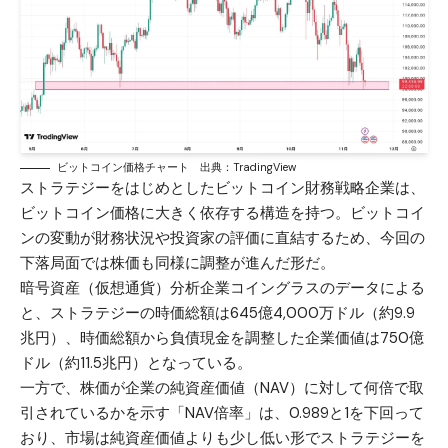
ビットコイン価格チャート 出典：TradingView
ストラテジーをはじめとしたビットコイン財務戦略企業は、
ビットコイン価格に大きく依存する構造を持つ。ビットコイ
ンの変動が財務状況や投資家の評価に直結するため、今回の
下落局面では株価も同様に調整が進んだ形だ。
暗号資産（仮想通貨）分析企業コイングラスのデータによる
と、ストラテジーの時価総額は645億4,000万ドル（約9.9
兆円）、時価総額から負債現金を調整した企業価値は750億
ドル（約11.5兆円）となっている。
一方で、株価が企業の純資産価値（NAV）に対して何倍で取
引されているかを示す「NAV倍率」は、0.989と1を下回って
おり、市場は純資産価値よりも少し低い形でストラテジーを