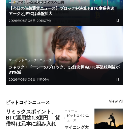
ニュース
マーケットニュース
【今日の仮想通貨ニュース】ブロック好決算もBTC事業失速｜
アークとJPYCは基盤拡大
2026年08月06日 20時07分
マーケットニュース
ニュース
ジャック・ドーシーのブロック、Q2好決算もBTC事業粗利益が
31%減
2026年08月06日 14時01分
View All
ビットコインニュース
リミックスポイント、
ニュース
ビットコインニ
BTC運用益1.3億円──貸
ュース
借料は元本に組み入れ
マイニング大