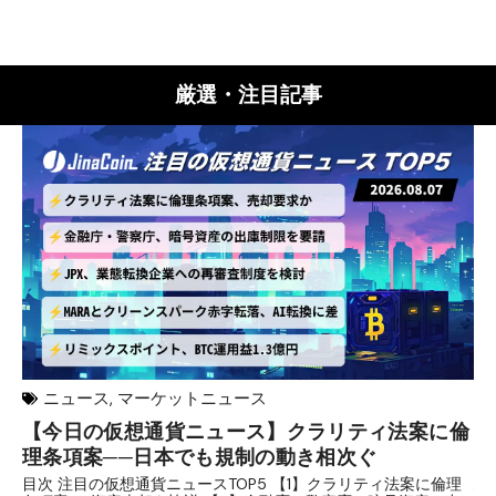
厳選・注目記事
ニュース
,
マーケットニュース
【今日の仮想通貨ニュース】クラリティ法案に倫
リ
理条項案──日本でも規制の動き相次ぐ
下
分
目次 注目の仮想通貨ニュースTOP5 【1】クラリティ法案に倫理