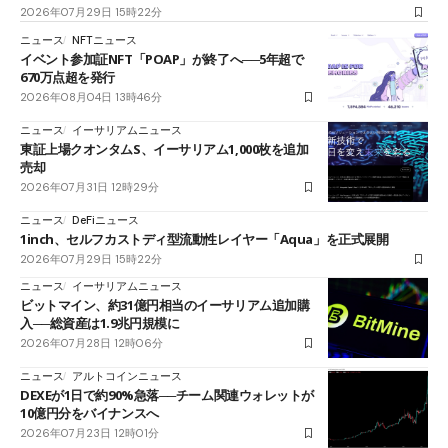
2026年07月29日 15時22分
ニュース
NFTニュース
イベント参加証NFT「POAP」が終了へ──5年超で
670万点超を発行
2026年08月04日 13時46分
ニュース
イーサリアムニュース
東証上場クオンタムS、イーサリアム1,000枚を追加
売却
2026年07月31日 12時29分
ニュース
DeFiニュース
1inch、セルフカストディ型流動性レイヤー「Aqua」を正式展開
2026年07月29日 15時22分
ニュース
イーサリアムニュース
ビットマイン、約31億円相当のイーサリアム追加購
入──総資産は1.9兆円規模に
2026年07月28日 12時06分
ニュース
アルトコインニュース
DEXEが1日で約90%急落──チーム関連ウォレットが
10億円分をバイナンスへ
2026年07月23日 12時01分