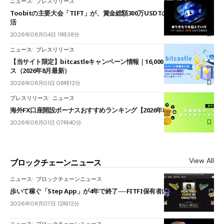
ニュース
プレスリリース
Toobitの主要大会「TIFT」が、賞金総額300万USDTのレースとして復
活
2026年08月04日 11時38分
ニュース
プレスリリース
【当サイト限定】bitcastleキャンペーン情報｜16,000円口座開設ボーナ
ス（2026年8月最新）
2026年08月01日 08時12分
プレスリリース
ニュース
海外FX口座開設ボーナスおすすめランキング【2026年8月最新】
2026年08月01日 07時40分
View All
ブロックチェーンニュース
ニュース
ブロックチェーンニュース
歩いて稼ぐ「Step App」が4年で終了──FITFI保有者に対応呼びかけ
2026年08月07日 12時12分
ニュース
ブロックチェーンニュース