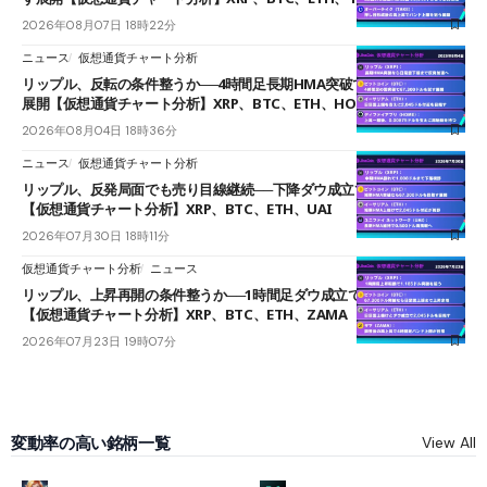
2026年08月07日 18時22分
ニュース
仮想通貨チャート分析
リップル、反転の条件整うか──4時間足長期HMA突破で雲下端を目指す
展開【仮想通貨チャート分析】XRP、BTC、ETH、HOME
2026年08月04日 18時36分
ニュース
仮想通貨チャート分析
リップル、反発局面でも売り目線継続──下降ダウ成立で下値追う展開
【仮想通貨チャート分析】XRP、BTC、ETH、UAI
2026年07月30日 18時11分
仮想通貨チャート分析
ニュース
リップル、上昇再開の条件整うか──1時間足ダウ成立で1.185ドルを狙う
【仮想通貨チャート分析】XRP、BTC、ETH、ZAMA
2026年07月23日 19時07分
変動率の高い銘柄一覧
View All