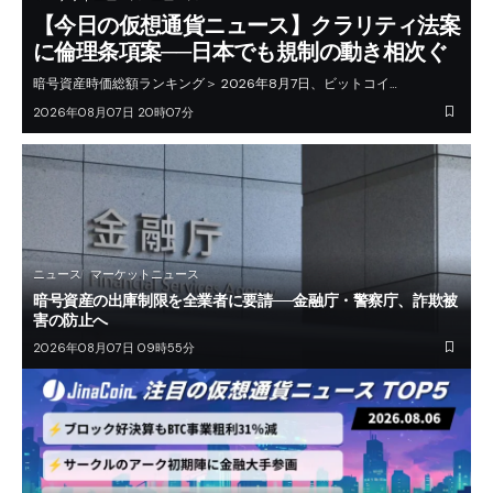
【今日の仮想通貨ニュース】クラリティ法案
に倫理条項案──日本でも規制の動き相次ぐ
暗号資産時価総額ランキング＞ 2026年8月7日、ビットコイ…
2026年08月07日 20時07分
ニュース
マーケットニュース
暗号資産の出庫制限を全業者に要請──金融庁・警察庁、詐欺被
害の防止へ
2026年08月07日 09時55分