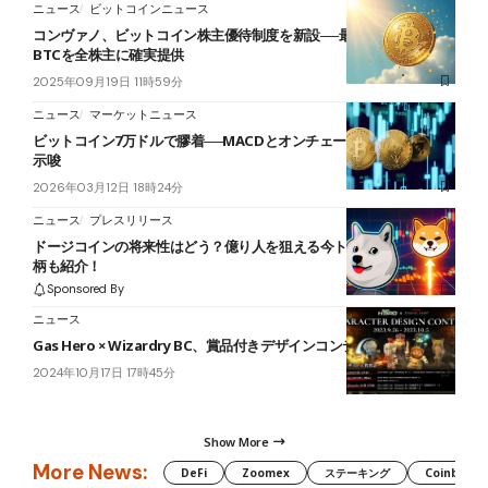
ニュース
ビットコインニュース
コンヴァノ、ビットコイン株主優待制度を新設──最大年1万円相当の
BTCを全株主に確実提供
2025年09月19日 11時59分
ニュース
マーケットニュース
ビットコイン7万ドルで膠着──MACDとオンチェーン指標が底打ち
示唆
2026年03月12日 18時24分
ニュース
プレスリリース
ドージコインの将来性はどう？億り人を狙える今トレンドの関連銘
柄も紹介！
Sponsored By
ニュース
Gas Hero × Wizardry BC、賞品付きデザインコンテスト開催
2024年10月17日 17時45分
Show More
More News:
DeFi
Zoomex
ステーキング
Coinbase