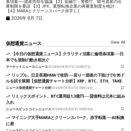
条項案──資産売却を協議 【2】金融庁・警察庁、暗号資産の出
目
庫制限を要請 【3】JPX、業態転換企業の再審査制度を検討
ト
【4】MARAとクリーンスパーク赤字 […]
（
（X
2026年 8月 7日
View All
仮想通貨ニュース
【今日の仮想通貨ニュース】クラリティ法案に倫理条項案──日
本でも規制の動き相次ぐ
マーケットニュース
ニュース
2026年08月07日 20時07分
リップル、日足長期HMAで攻防──戻り一巡後の下抜けで0.95ド
ルを試す展開【仮想通貨チャート分析】XRP、BTC、ETH、TAKE
ニュース
仮想通貨チャート分析
2026年08月07日 18時22分
リミックスポイント、BTC運用益1.3億円──貸借料は元本に組み
入れ
ニュース
ビットコインニュース
2026年08月07日 15時59分
マイニング大手MARAとクリーンスパーク、赤字転落──AI転換
に差
ニュース
ビットコインニュース
2026年08月07日 15時02分