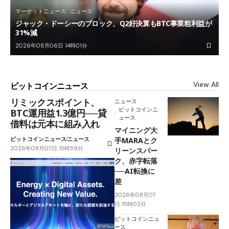
マーケットニュース
ニュース
ジャック・ドーシーのブロック、Q2好決算もBTC事業粗利益が
31%減
2026年08月06日 14時01分
View All
ビットコインニュース
リミックスポイント、
ニュース
ビットコインニ
BTC運用益1.3億円──貸
ュース
借料は元本に組み入れ
マイニング大
ビットコインニュース
ニュース
手MARAとク
2026年08月07日 15時59分
リーンスパー
ク、赤字転落
──AI転換に
差
2026年08月07
日 15時02分
ビットコインニュ
ース