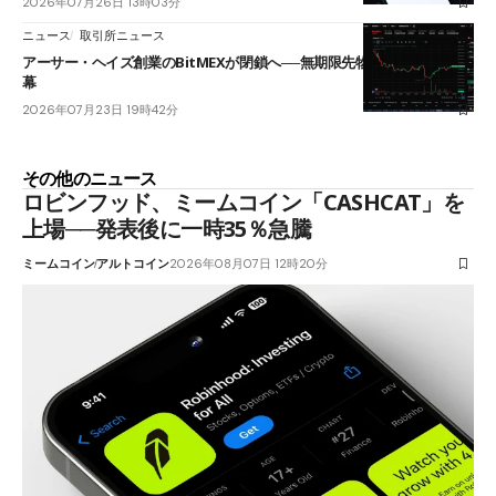
2026年07月26日 13時03分
ニュース
取引所ニュース
アーサー・ヘイズ創業のBitMEXが閉鎖へ──無期限先物を生んだ11年に
幕
2026年07月23日 19時42分
その他のニュース
ロビンフッド、ミームコイン「CASHCAT」を
上場──発表後に一時35％急騰
ミームコイン
アルトコイン
2026年08月07日 12時20分