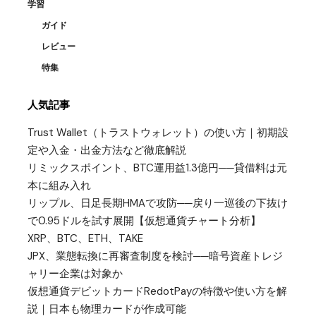
学習
ガイド
レビュー
特集
人気記事
Trust Wallet（トラストウォレット）の使い方｜初期設
定や入金・出金方法など徹底解説
リミックスポイント、BTC運用益1.3億円──貸借料は元
本に組み入れ
リップル、日足長期HMAで攻防──戻り一巡後の下抜け
で0.95ドルを試す展開【仮想通貨チャート分析】
XRP、BTC、ETH、TAKE
JPX、業態転換に再審査制度を検討──暗号資産トレジ
ャリー企業は対象か
仮想通貨デビットカードRedotPayの特徴や使い方を解
説｜日本も物理カードが作成可能