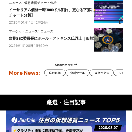
ニュース
仮想通貨チャート分析
イーサリアム価格一時3000ドル割れ、更なる下落に懸念【仮想通貨
チャート分析】
2025年01月14日 12時24分
マーケットニュース
ニュース
次期SEC委員長にポール・アトキンス氏浮上｜仮想通貨推進に期待
2024年11月28日 14時59分
Show More
More News:
Gate.io
分析ツール
スタックス
シンボル（
厳選・注目記事