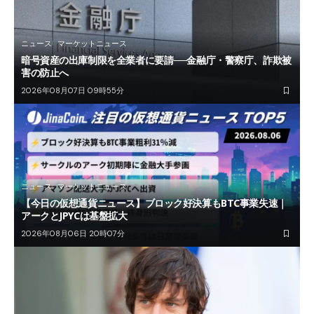
ニュース
マーケットニュース
暗号資産の出庫制限を全業者に要請──金融庁・警察庁、詐欺被
害の防止へ
2026年08月07日 09時55分
ニュース
マーケットニュース
【今日の仮想通貨ニュース】ブロック好決算もBTC事業失速｜
アークとJPYCは基盤拡大
2026年08月06日 20時07分