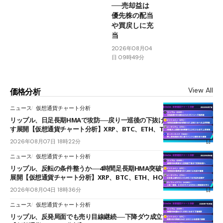
──売却益は
優先株の配当
や買戻しに充
当
2026年08月04
日 09時49分
View All
価格分析
ニュース
仮想通貨チャート分析
リップル、日足長期HMAで攻防──戻り一巡後の下抜けで0.95ドルを試
す展開【仮想通貨チャート分析】XRP、BTC、ETH、TAKE
2026年08月07日 18時22分
ニュース
仮想通貨チャート分析
リップル、反転の条件整うか──4時間足長期HMA突破で雲下端を目指す
展開【仮想通貨チャート分析】XRP、BTC、ETH、HOME
2026年08月04日 18時36分
ニュース
仮想通貨チャート分析
リップル、反発局面でも売り目線継続──下降ダウ成立で下値追う展開