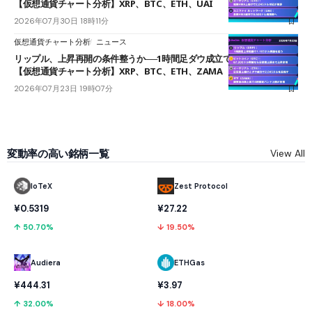
【仮想通貨チャート分析】XRP、BTC、ETH、UAI
2026年07月30日 18時11分
仮想通貨チャート分析
ニュース
リップル、上昇再開の条件整うか──1時間足ダウ成立で1.185ドルを狙う
【仮想通貨チャート分析】XRP、BTC、ETH、ZAMA
2026年07月23日 19時07分
変動率の高い銘柄一覧
View All
IoTeX
Zest Protocol
¥0.5319
¥27.22
↑ 50.70%
↓ 19.50%
Audiera
ETHGas
¥444.31
¥3.97
↑ 32.00%
↓ 18.00%