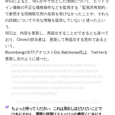
WSJによると、SECが不十分とした理由について、ビットコ
イン価格の不正な価格操作などを監視する「監視共有契約」
で参照する現物取引所の名前を挙げなかったことや、それら
の詳細について十分な情報を提供していないと述べたとい
う。
SECは、内容を更新し、再提出することができるとも述べて
おり、Cboeの担当者は、更新して再提出する意向であると
いう。
BloombergのETFアナリストEric Balchunas氏は、Twitterを
更新し次のように述べた。
Hold up a second, this isn't as bad as headline. The key
paragraph is deep in story. Basically SEC wants them to
name the "crypto exchange" and give more details on SSA.
That's understandable, arguably good news. I was under
impression they'd have to update that as well.
pic.twitter.com/bh9qn65Xh2
— Eric Balchunas (@EricBalchunas)
June 30, 2023
ちょっと待ってください、これは見出しほどひどいことで
はありません。重要な段落はストーリーの奥深くにありま