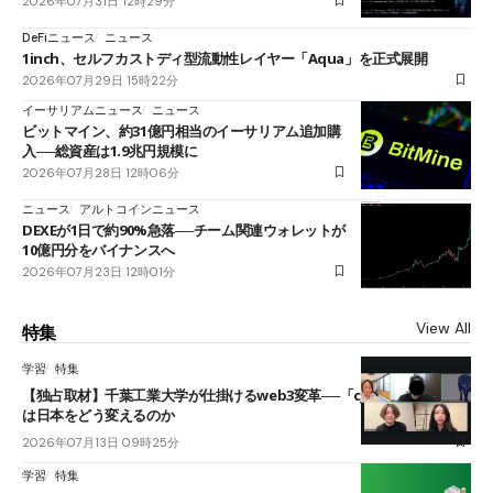
2026年07月31日 12時29分
DeFiニュース
ニュース
1inch、セルフカストディ型流動性レイヤー「Aqua」を正式展開
2026年07月29日 15時22分
イーサリアムニュース
ニュース
ビットマイン、約31億円相当のイーサリアム追加購
入──総資産は1.9兆円規模に
2026年07月28日 12時06分
ニュース
アルトコインニュース
DEXEが1日で約90%急落──チーム関連ウォレットが
10億円分をバイナンスへ
2026年07月23日 12時01分
View All
特集
学習
特集
【独占取材】千葉工業大学が仕掛けるweb3変革──「cJPY」とAIの融合
は日本をどう変えるのか
2026年07月13日 09時25分
学習
特集