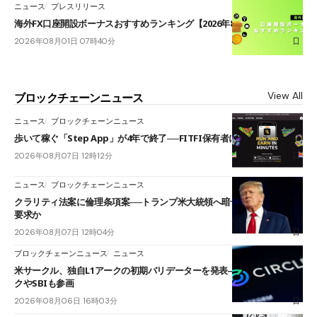
ニュース
プレスリリース
海外FX口座開設ボーナスおすすめランキング【2026年8月最新】
2026年08月01日 07時40分
View All
ブロックチェーンニュース
ニュース
ブロックチェーンニュース
歩いて稼ぐ「Step App」が4年で終了──FITFI保有者に対応呼びかけ
2026年08月07日 12時12分
ニュース
ブロックチェーンニュース
クラリティ法案に倫理条項案──トランプ米大統領へ暗号資産事業の売却
要求か
2026年08月07日 12時04分
ブロックチェーンニュース
ニュース
米サークル、独自L1アークの初期バリデーターを発表――ブラックロッ
クやSBIも参画
2026年08月06日 16時03分