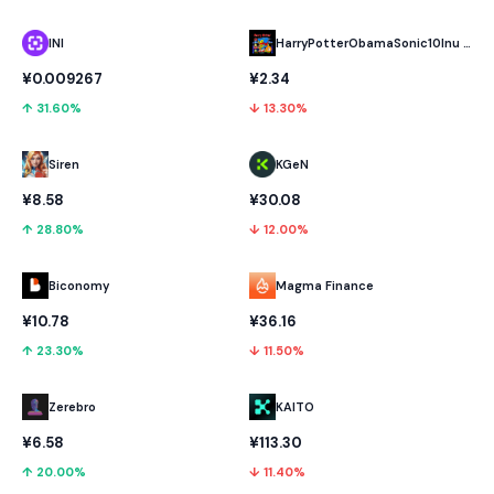
INI
HarryPotterObamaSonic10Inu (ETH)
¥0.009267
¥2.34
↑ 31.60%
↓ 13.30%
KGeN
Siren
¥30.08
¥8.58
↓ 12.00%
↑ 28.80%
Biconomy
Magma Finance
¥10.78
¥36.16
↑ 23.30%
↓ 11.50%
Zerebro
KAITO
¥6.58
¥113.30
↑ 20.00%
↓ 11.40%