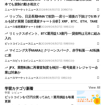
本でも規制の動き相次ぐ
ニュース
マーケットニュース
2026年08月07日 20時07分
リップル、日足長期HMAで攻防──戻り一巡後の下抜けで0.95ド
ルを試す展開【仮想通貨チャート分析】XRP、BTC、ETH、TAKE
ニュース
仮想通貨チャート分析
2026年08月07日 18時22分
リミックスポイント、BTC運用益1.3億円──貸借料は元本に組み
入れ
ビットコインニュース
ニュース
2026年08月07日 15時59分
マイニング大手MARAとクリーンスパーク、赤字転落──AI転換
に差
ニュース
ビットコインニュース
2026年08月07日 15時02分
JPX、業態転換に再審査制度を検討──暗号資産トレジャリー企
業は対象か
ニュース
マーケットニュース
2026年08月07日 13時23分
View All
学習カテゴリ新着
学習
レビュー
ビットコインを1万円分買ってみた！運用損益を毎週
更新