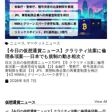
ニュース
,
マーケットニュース
【今日の仮想通貨ニュース】クラリティ法案に倫
リ
理条項案──日本でも規制の動き相次ぐ
下
分
目次 注目の仮想通貨ニュースTOP5 【1】クラリティ法案に倫理
条項案──資産売却を協議 【2】金融庁・警察庁、暗号資産の出
目
庫制限を要請 【3】JPX、業態転換企業の再審査制度を検討
ト
【4】MARAとクリーンスパーク赤字 […]
（
（X
2026年 8月 7日
View All
仮想通貨ニュース
【今日の仮想通貨ニュース】クラリティ法案に倫理条項案──日