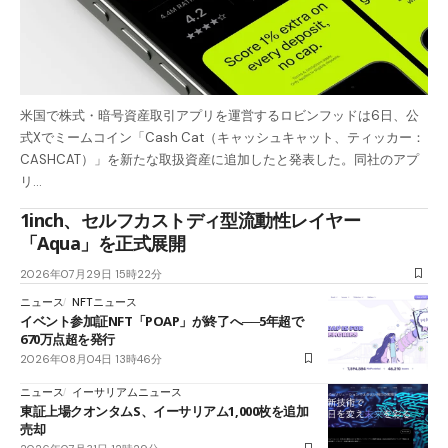
米国で株式・暗号資産取引アプリを運営するロビンフッドは6日、公
式Xでミームコイン「Cash Cat（キャッシュキャット、ティッカー：
CASHCAT）」を新たな取扱資産に追加したと発表した。同社のアプ
リ…
1inch、セルフカストディ型流動性レイヤー
「Aqua」を正式展開
2026年07月29日 15時22分
ニュース
NFTニュース
イベント参加証NFT「POAP」が終了へ──5年超で
670万点超を発行
2026年08月04日 13時46分
ニュース
イーサリアムニュース
東証上場クオンタムS、イーサリアム1,000枚を追加
売却