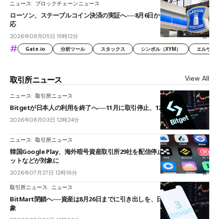
ニュース
ブロックチェーンニュース
ローソン、ステーブルコイン決済の実証へ──8月6日からJPYCやUSDC対
応
2026年08月05日 15時12分
#
Gate.io
分析ツール
スタックス
シンボル（XYM）
エルサル
View All
取引所ニュース
ニュース
取引所ニュース
Bitgetが日本人の利用を終了へ──11月に取引停止、12月末に強制決済
2026年08月03日 12時24分
ニュース
取引所ニュース
韓国Google Play、海外暗号資産取引所29社を配信停止──OKXやバイビ
ットなどが対象に
2026年07月27日 12時16分
取引所ニュース
ニュース
BitMart閉鎖へ──資産は8月26日までに引き出しを、日本人利用者も対
象