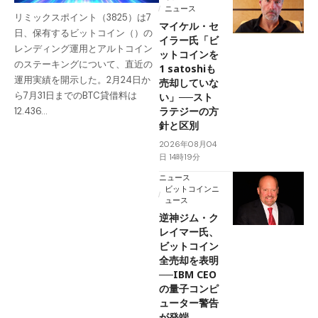
ニュース
リミックスポイント（3825）は7
マイケル・セ
日、保有するビットコイン（）の
イラー氏「ビ
レンディング運用とアルトコイン
ットコインを
のステーキングについて、直近の
1 satoshiも
運用実績を開示した。2月24日か
売却していな
ら7月31日までのBTC貸借料は
い」──スト
ラテジーの方
12.436…
針と区別
2026年08月04
日 14時19分
ニュース
ビットコインニ
ュース
逆神ジム・ク
レイマー氏、
ビットコイン
全売却を表明
──IBM CEO
の量子コンピ
ューター警告
が発端