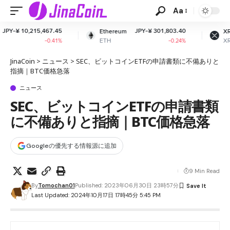
Aa
.45
JPY-¥ 301,803.40
JPY-¥ 163.58
Ethereum
XRP
ETH
XRP
41%
-0.24%
-0.09%
JinaCoin
>
ニュース
>
SEC、ビットコインETFの申請書類に不備ありと
指摘｜BTC価格急落
ニュース
SEC、ビットコインETFの申請書類
に不備ありと指摘｜BTC価格急落
Googleの優先する情報源に追加
9 Min Read
By
Tomochan01
Published: 2023年06月30日 23時57分
Last Updated: 2024年10月17日 17時45分 5:45 PM