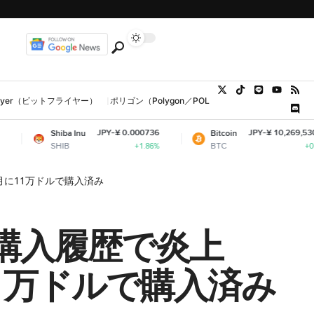
tFlyer（ビットフライヤー）
ポリゴン（Polygon／POL、MATIC）
ウォレット
JPY-¥ 0.000736
JPY-¥ 10,269,530.33
hiba Inu
Bitcoin
HIB
BTC
+1.86%
+0.63%
月に11万ドルで購入済み
購入履歴で炎上
11万ドルで購入済み