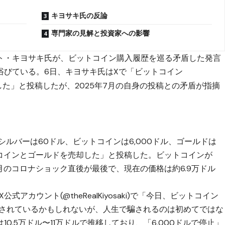
キヨサキ氏の反論
専門家の見解と投資家への影響
ト・キヨサキ氏が、ビットコイン購入履歴を巡る矛盾した発言
浴びている。6日、キヨサキ氏はXで「ビットコイン
止した」と投稿したが、2025年7月の自身の投稿との矛盾が指摘
「シルバーは60ドル、ビットコインは6,000ドル、ゴールドは
トコインとゴールドを売却した」と投稿した。ビットコインが
年3月のコロナショック直後が最後で、現在の価格は約6.9万ドル
式アカウント(@theRealKiyosaki)で「今日、ビットコイン
騙されているかもしれないが、人生で騙されるのは初めてではな
0.5万ドル〜11万ドルで推移しており、「6,000ドルで停止」