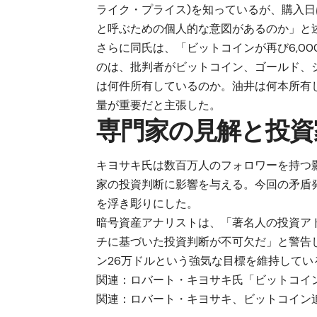
ライク・プライス)を知っているが、購入
と呼ぶための個人的な意図があるのか」と
さらに同氏は、「ビットコインが再び6,0
のは、批判者がビットコイン、ゴールド、
は何件所有しているのか。油井は何本所有
量が重要だと主張した。
専門家の見解と投資
キヨサキ氏は数百万人のフォロワーを持つ
家の投資判断に影響を与える。今回の矛盾
を浮き彫りにした。
暗号資産アナリストは、「著名人の投資ア
チに基づいた投資判断が不可欠だ」と警告し
ン26万ドルという強気な目標を維持して
関連：
ロバート・キヨサキ氏「ビットコイン
関連：
ロバート・キヨサキ、ビットコイン