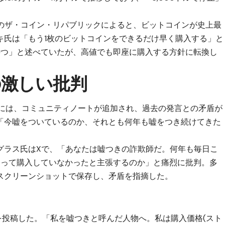
アのザ・コイン・リパブリックによると、ビットコインが史上最
ヨサキ氏は「もう1枚のビットコインをできるだけ早く購入する」と
待つ」と述べていたが、高値でも即座に購入する方針に転換し
激しい批判
稿には、コミュニティノートが追加され、過去の発言との矛盾が
「今嘘をついているのか、それとも何年も嘘をつき続けてきた
グラス氏はXで、「あなたは嘘つきの詐欺師だ。何年も毎日こ
なって購入していなかったと主張するのか」と痛烈に批判。多
スクリーンショットで保存し、矛盾を指摘した。
を投稿した。「私を嘘つきと呼んだ人物へ。私は購入価格(スト