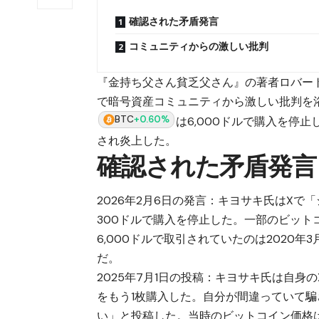
確認された矛盾発言
コミュニティからの激しい批判
『金持ち父さん貧乏父さん』の著者ロバー
で暗号資産コミュニティから激しい批判を
BTC
+0.60%
は6,000ドルで購入を停
され炎上した。
確認された矛盾発言
2026年2月6日の発言：キヨサキ氏はXで
300ドルで購入を停止した。一部のビッ
6,000ドルで取引されていたのは2020
だ。
2025年7月1日の投稿：キヨサキ氏は自身のX公
をもう1枚購入した。自分が間違っていて
い」と投稿した。当時のビットコイン価格は1