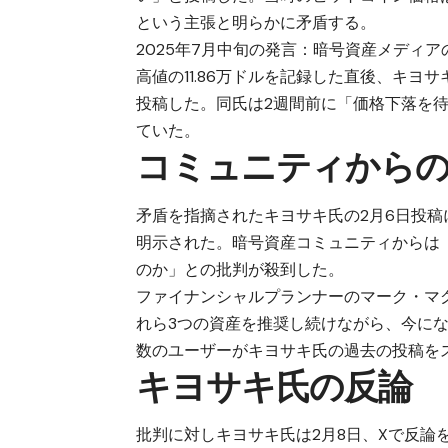
という主張と明らかに矛盾する。
2025年7月中旬の発言：暗号資産メディ
高値の11.86万ドルを記録した直後、キ
投稿した。同氏は2週間前に「価格下落を
ていた。
コミュニティからの
矛盾を指摘されたキヨサキ氏の2月6日投
明示された。暗号資産コミュニティからは
のか」との批判が殺到した。
ファイナンシャルプランナーのマーク・マ
れら3つの資産を推奨し続けながら、今に
数のユーザーがキヨサキ氏の過去の投稿を
キヨサキ氏の反論
批判に対しキヨサキ氏は2月8日、Xで反論