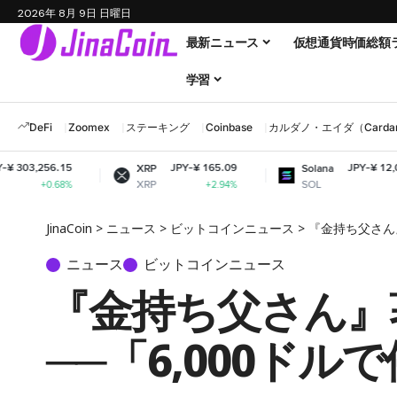
2026年 8月 9日 日曜日
最新ニュース
仮想通貨時価総額
学習
DeFi
Zoomex
ステーキング
Coinbase
カルダノ・エイダ（Cardano
JPY-¥ 165.09
JPY-¥ 12,040.21
XRP
Solana
XRP
SOL
+2.94%
+4.07%
JinaCoin
>
ニュース
>
ビットコインニュース
>
『金持ち父さん
ニュース
ビットコインニュース
『金持ち父さん』
──「6,000ド