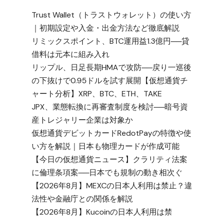
Trust Wallet（トラストウォレット）の使い方
｜初期設定や入金・出金方法など徹底解説
リミックスポイント、BTC運用益1.3億円──貸
借料は元本に組み入れ
リップル、日足長期HMAで攻防──戻り一巡後
の下抜けで0.95ドルを試す展開【仮想通貨チ
ャート分析】XRP、BTC、ETH、TAKE
JPX、業態転換に再審査制度を検討──暗号資
産トレジャリー企業は対象か
仮想通貨デビットカードRedotPayの特徴や使
い方を解説｜日本も物理カードが作成可能
【今日の仮想通貨ニュース】クラリティ法案
に倫理条項案──日本でも規制の動き相次ぐ
【2026年8月】MEXCの日本人利用は禁止？違
法性や金融庁との関係を解説
【2026年8月】Kucoinの日本人利用は禁