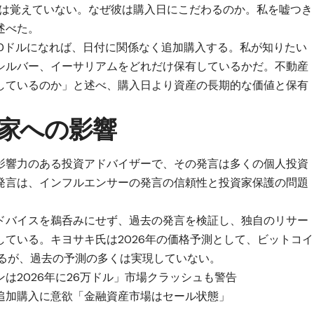
日は覚えていない。なぜ彼は購入日にこだわるのか。私を嘘つき
述べた。
00ドルになれば、日付に関係なく追加購入する。私が知りたい
シルバー、イーサリアムをどれだけ保有しているかだ。不動産
しているのか」と述べ、購入日より資産の長期的な価値と保有
家への影響
影響力のある投資アドバイザーで、その発言は多くの個人投資
発言は、インフルエンサーの発言の信頼性と投資家保護の問題
ドバイスを鵜呑みにせず、過去の発言を検証し、独自のリサー
ている。キヨサキ氏は2026年の価格予測として、ビットコイ
いるが、過去の予測の多くは実現していない。
は2026年に26万ドル」市場クラッシュも警告
追加購入に意欲「金融資産市場はセール状態」