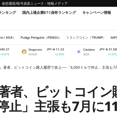
仮想通貨/暗号資産ニュース・情報メディア
ランキング
国内上場企業BTC保有ランキング
キャンペーン情報
 / ADA）
Pudgy Penguins（PENGU）
トランプコイン（TRUMP）
bi
JPY-¥ 11.23
JPY-¥ 31.58
Dogecoin
Cardano
S
DOGE
ADA
S
+2.45%
+0.57%
』著者、ビットコイン購入履歴で炎上──「6,000ドルで停止」主張も7
著者、ビットコイン
ルで停止」主張も7月に