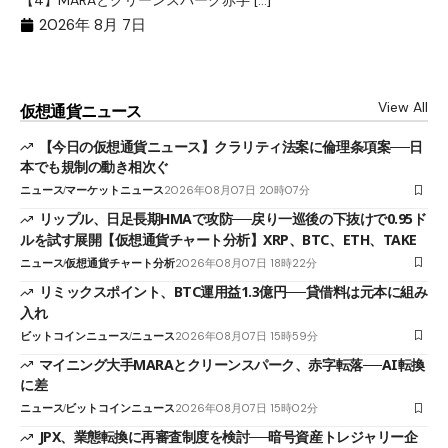
（
（X
2026年 8月 7日
View All
仮想通貨ニュース
【今日の仮想通貨ニュース】クラリティ法案に倫理条項案──日
本でも規制の動き相次ぐ
ニュース
マーケットニュース
2026年08月07日 20時07分
リップル、日足長期HMAで攻防──戻り一巡後の下抜けで0.95ド
ルを試す展開【仮想通貨チャート分析】XRP、BTC、ETH、TAKE
ニュース
仮想通貨チャート分析
2026年08月07日 18時22分
リミックスポイント、BTC運用益1.3億円──貸借料は元本に組み
入れ
ビットコインニュース
ニュース
2026年08月07日 15時59分
マイニング大手MARAとクリーンスパーク、赤字転落──AI転換
に差
ニュース
ビットコインニュース
2026年08月07日 15時02分
JPX、業態転換に再審査制度を検討──暗号資産トレジャリー企