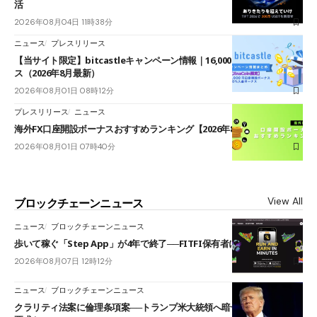
活
2026年08月04日 11時38分
ニュース
プレスリリース
【当サイト限定】bitcastleキャンペーン情報｜16,000円口座開設ボーナ
ス（2026年8月最新）
2026年08月01日 08時12分
プレスリリース
ニュース
海外FX口座開設ボーナスおすすめランキング【2026年8月最新】
2026年08月01日 07時40分
View All
ブロックチェーンニュース
ニュース
ブロックチェーンニュース
歩いて稼ぐ「Step App」が4年で終了──FITFI保有者に対応呼びかけ
2026年08月07日 12時12分
ニュース
ブロックチェーンニュース
クラリティ法案に倫理条項案──トランプ米大統領へ暗号資産事業の売却