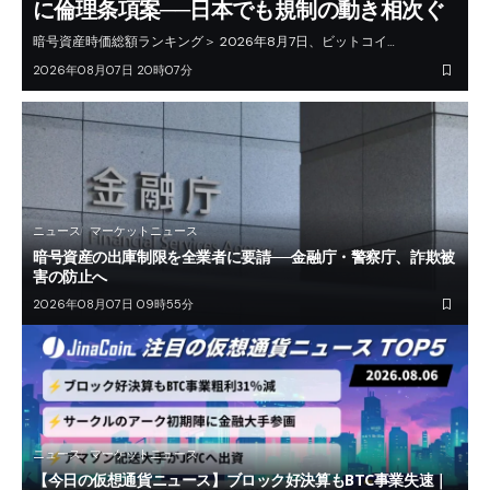
に倫理条項案──日本でも規制の動き相次ぐ
暗号資産時価総額ランキング＞ 2026年8月7日、ビットコイ…
2026年08月07日 20時07分
ニュース
マーケットニュース
暗号資産の出庫制限を全業者に要請──金融庁・警察庁、詐欺被
害の防止へ
2026年08月07日 09時55分
ニュース
マーケットニュース
【今日の仮想通貨ニュース】ブロック好決算もBTC事業失速｜