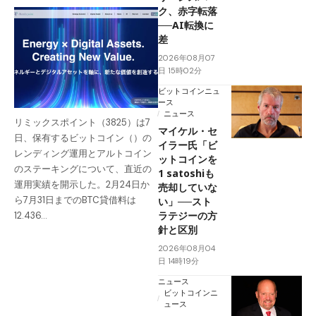
ク、赤字転落
──AI転換に
差
2026年08月07
日 15時02分
ビットコインニュ
ース
ニュース
リミックスポイント（3825）は7
マイケル・セ
日、保有するビットコイン（）の
イラー氏「ビ
レンディング運用とアルトコイン
ットコインを
のステーキングについて、直近の
1 satoshiも
運用実績を開示した。2月24日か
売却していな
ら7月31日までのBTC貸借料は
い」──スト
ラテジーの方
12.436…
針と区別
2026年08月04
日 14時19分
ニュース
ビットコインニ
ュース