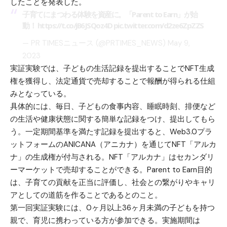
したことを発表した。
子育てにまつわる体験を資産に。「Parent to Earn」が始
動！
https://t.co/jB6JSQoz4D
pic.twitter.com/d2ze6ZpZZS
— PR TIMESニュース (@PRTIMES_NEWS)
May 9,
2023
実証実験では、子どもの生活記録を提出することでNFT生成
権を獲得し、法定通貨で売却することで報酬が得られる仕組
みとなっている。
具体的には、毎日、子どもの食事内容、睡眠時刻、排便など
の生活や健康状態に関する簡単な記録をつけ、提出してもら
う。一定期間基準を満たす記録を提出すると、Web3.0プラ
ットフォームのANICANA（アニカナ）を通じてNFT「アルカ
ナ」の生成権が付与される。NFT「アルカナ」はセカンダリ
ーマーケットで売却することができる。Parent to Earn目的
は、子育ての貢献を正当に評価し、社会との繋がりやキャリ
アとしての道筋を作ることであるとのこと。
第一回実証実験には、0ヶ月以上36ヶ月未満の子どもを持つ
親で、育児に携わっている方が参加できる。実施期間は