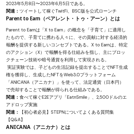
2023年5月8日〜2023年6月5日である。
関連：
ツイートして稼ぐTwitFi、BSC版を公式ローンチ
​Parent to Earn（ペアレント・トゥ・アーン）とは
Parent to Earnは「X to Earn」の概念を「子育て」に適用し
たもので、子育てに携わる人々に、その貢献に対する経済的
報酬を提供する新しいコンセプトである。X to Earnは、特定
のアクション（X）で報酬を得る仕組みを指し、主にブロッ
クチェーン技術や暗号通貨を利用して実現される。
実証実験では、子どもの生活記録を提出することでNFT生成
権を獲得し、生成したNFTをWeb3.0プラットフォーム
「ANICANA（アニカナ）」を使って、法定通貨（日本円）
で売却することで報酬が得られる仕組みである。
関連：
食べて稼ぐE2Eアプリ「EatnSmile」、2,500ドルのエ
アドロップ実施
関連：
【初心者必見】STEPNについてよくある質問集
【Q&A】
ANICANA（アニカナ）とは