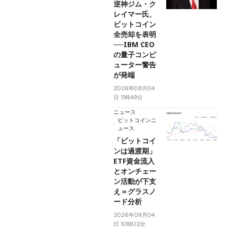
逆神ジム・ク
レイマー氏、
ビットコイン
全売却を表明
──IBM CEO
の量子コンピ
ューター警告
が発端
2026年08月04
日 11時49分
ニュース
ビットコインニ
ュース
「ビットコイ
ンは過渡期」
ETF資金流入
とオンチェー
ン活動が下支
え＝グラスノ
ード分析
2026年08月04
日 10時02分