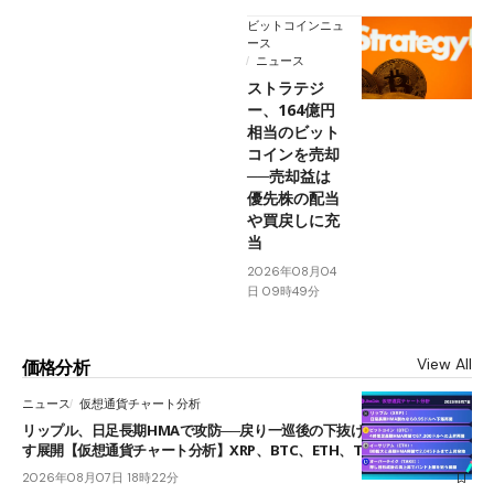
ビットコインニュ
ース
ニュース
ストラテジ
ー、164億円
相当のビット
コインを売却
──売却益は
優先株の配当
や買戻しに充
当
2026年08月04
日 09時49分
View All
価格分析
ニュース
仮想通貨チャート分析
リップル、日足長期HMAで攻防──戻り一巡後の下抜けで0.95ドルを試
す展開【仮想通貨チャート分析】XRP、BTC、ETH、TAKE
2026年08月07日 18時22分