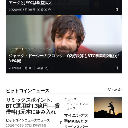
アークとJPYCは基盤拡大
2026年08月06日 20時07分
マーケットニュース
ニュース
ジャック・ドーシーのブロック、Q2好決算もBTC事業粗利益が
31%減
2026年08月06日 14時01分
View All
ビットコインニュース
リミックスポイント、
ニュース
ビットコインニ
BTC運用益1.3億円──貸
ュース
借料は元本に組み入れ
マイニング大
ビットコインニュース
ニュース
手MARAとク
2026年08月07日 15時59分
リーンスパー