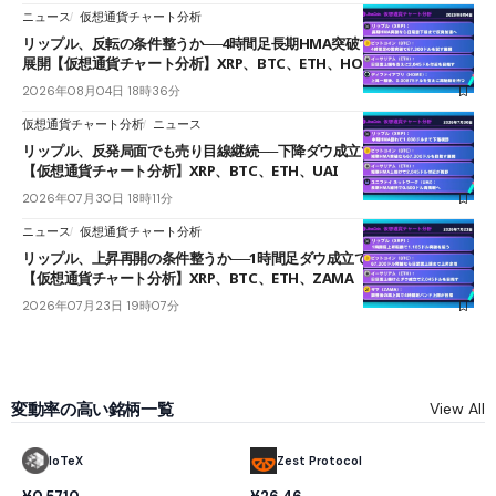
ニュース
仮想通貨チャート分析
リップル、反転の条件整うか──4時間足長期HMA突破で雲下端を目指す
展開【仮想通貨チャート分析】XRP、BTC、ETH、HOME
2026年08月04日 18時36分
仮想通貨チャート分析
ニュース
リップル、反発局面でも売り目線継続──下降ダウ成立で下値追う展開
【仮想通貨チャート分析】XRP、BTC、ETH、UAI
2026年07月30日 18時11分
ニュース
仮想通貨チャート分析
リップル、上昇再開の条件整うか──1時間足ダウ成立で1.185ドルを狙う
【仮想通貨チャート分析】XRP、BTC、ETH、ZAMA
2026年07月23日 19時07分
変動率の高い銘柄一覧
View All
IoTeX
Zest Protocol