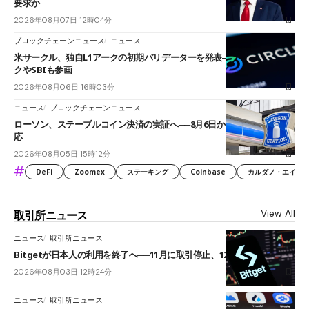
要求か
2026年08月07日 12時04分
ブロックチェーンニュース
ニュース
米サークル、独自L1アークの初期バリデーターを発表――ブラックロッ
クやSBIも参画
2026年08月06日 16時03分
ニュース
ブロックチェーンニュース
ローソン、ステーブルコイン決済の実証へ──8月6日からJPYCやUSDC対
応
2026年08月05日 15時12分
#
DeFi
Zoomex
ステーキング
Coinbase
カルダノ・エイダ（Ca
View All
取引所ニュース
ニュース
取引所ニュース
Bitgetが日本人の利用を終了へ──11月に取引停止、12月末に強制決済
2026年08月03日 12時24分
ニュース
取引所ニュース