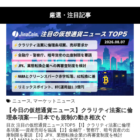
厳選・注目記事
ニュース
,
マーケットニュース
【今日の仮想通貨ニュース】クラリティ法案に倫
リ
理条項案──日本でも規制の動き相次ぐ
下
分
目次 注目の仮想通貨ニュースTOP5 【1】クラリティ法案に倫理
条項案──資産売却を協議 【2】金融庁・警察庁、暗号資産の出
目
庫制限を要請 【3】JPX、業態転換企業の再審査制度を検討
ト
【4】MARAとクリーンスパーク赤字 […]