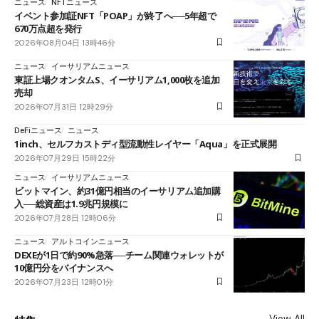
ニュース
NFTニュース
イベント参加証NFT「POAP」が終了へ──5年超で
670万点超を発行
2026年08月04日 13時46分
ニュース
イーサリアムニュース
東証上場クオンタムS、イーサリアム1,000枚を追加
売却
2026年07月31日 12時29分
DeFiニュース
ニュース
1inch、セルフカストディ型流動性レイヤー「Aqua」を正式展開
2026年07月29日 15時22分
ニュース
イーサリアムニュース
ビットマイン、約31億円相当のイーサリアム追加購
入──総資産は1.9兆円規模に
2026年07月28日 12時06分
ニュース
アルトコインニュース
DEXEが1日で約90%急落──チーム関連ウォレットが
10億円分をバイナンスへ
2026年07月23日 12時01分
View All