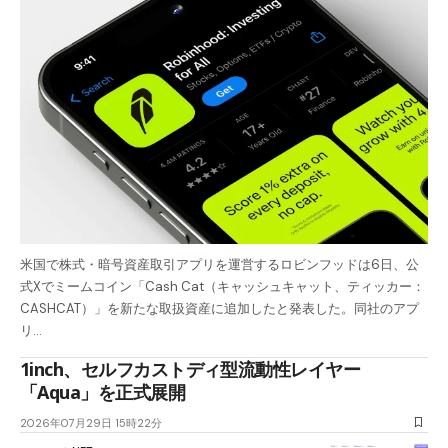
米国で株式・暗号資産取引アプリを運営するロビンフッドは6日、公
式Xでミームコイン「Cash Cat（キャッシュキャット、ティッカー：
CASHCAT）」を新たな取扱資産に追加したと発表した。同社のアプ
リ…
1inch、セルフカストディ型流動性レイヤー
「Aqua」を正式展開
2026年07月29日 15時22分