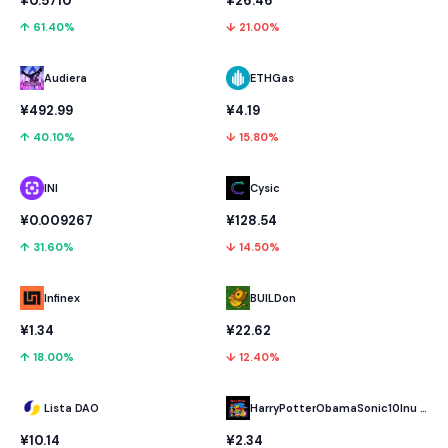
¥0.5710
¥26.46
↑ 61.40%
↓ 21.00%
Audiera
ETHGas
¥492.99
¥4.19
↑ 40.10%
↓ 15.80%
INI
Cysic
¥0.009267
¥128.54
↑ 31.60%
↓ 14.50%
Infinex
BUILDon
¥1.34
¥22.62
↑ 18.00%
↓ 12.40%
Lista DAO
HarryPotterObamaSonic10Inu (ETH)
¥10.14
¥2.34