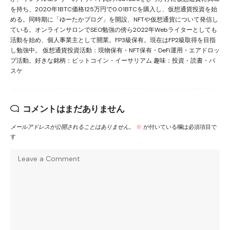
を持ち、2020年1BTC価格125万円で0.01BTCを購入し、仮想通貨投資を始
める。同時期に「ゆーたかブログ」を開設、NFTや仮想通貨について発信し
ている。オンラインサロンでSEO勉強の傍ら2022年Webライターとしても
活動を始め、個人事業主として開業。FP3級保有。現在はFP2級取得を目指
し勉強中。 仮想通貨投資活動：現物保有・NFT保有・DeFi運用・エアドロッ
プ活動。好きな銘柄：ビットコイン・イーサリアム 趣味：投資・読書・バ
スケ
コメントはまだありません
メールアドレスが公開されることはありません。
※
が付いている欄は必須項目で
す