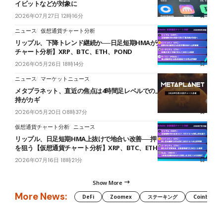
イビットなどが対象に
2026年07月27日 12時16分
ニュース
仮想通貨チャート分析
リップル、下降トレンド継続か──日足短期HMAが分岐点【仮想通貨
チャート分析】XRP、BTC、ETH、POND
2026年05月26日 18時14分
ニュース
マーケットニュース
メタプラネット、直近の焦点は4時間足レベルでの上昇転換──下限維
持がカギ
2026年05月20日 08時37分
仮想通貨チャート分析
ニュース
リップル、日足短期HMA上抜けで地合い改善──押し目からの再上昇
を狙う【仮想通貨チャート分析】XRP、BTC、ETH、ONDO
2026年07月16日 18時21分
Show More
More News:
DeFi
Zoomex
ステーキング
Coinbase