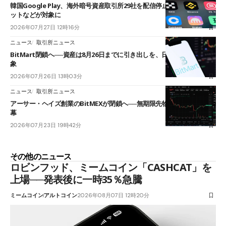
韓国Google Play、海外暗号資産取引所29社を配信停止──OKXやバイビ
ットなどが対象に
2026年07月27日 12時16分
ニュース
取引所ニュース
BitMart閉鎖へ──資産は8月26日までに引き出しを、日本人利用者も対
象
2026年07月26日 13時03分
ニュース
取引所ニュース
アーサー・ヘイズ創業のBitMEXが閉鎖へ──無期限先物を生んだ11年に
幕
2026年07月23日 19時42分
その他のニュース
ロビンフッド、ミームコイン「CASHCAT」を
上場──発表後に一時35％急騰
ミームコイン
アルトコイン
2026年08月07日 12時20分