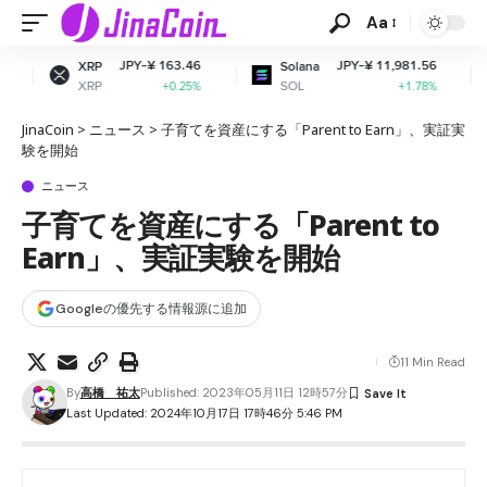
Aa
JPY-¥ 163.46
JPY-¥ 11,981.56
JPY
Solana
Dogecoin
SOL
DOGE
+0.25%
+1.78%
JinaCoin
>
ニュース
>
子育てを資産にする「Parent to Earn」、実証実
験を開始
ニュース
子育てを資産にする「Parent to
Earn」、実証実験を開始
Googleの優先する情報源に追加
11 Min Read
By
高橋 祐太
Published: 2023年05月11日 12時57分
Last Updated: 2024年10月17日 17時46分 5:46 PM