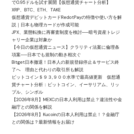
で0.95ドルを試す展開【仮想通貨チャート分析】
XRP、BTC、ETH、TAKE
仮想通貨デビットカードRedotPayの特徴や使い方を解
説｜日本も物理カードが作成可能
JPX、業態転換に再審査制度を検討──暗号資産トレジ
ャリー企業は対象か
【今日の仮想通貨ニュース】クラリティ法案に倫理条
項案──日本でも規制の動き相次ぐ
Bitget日本撤退！日本人の新規登録停止＆サービス終
了へ 理由と代わりの取引所も解説
ビットコイン＄９３,９００水準で最高値更新 仮想通
貨チャート分析：ビットコイン、イーサリアム、リッ
プル、シンボル
【2026年8月】MEXCの日本人利用は禁止？違法性や金
融庁との関係を解説
【2026年8月】Kucoinの日本人利用は禁止！？金融庁
との関係は？最新情報をお届け