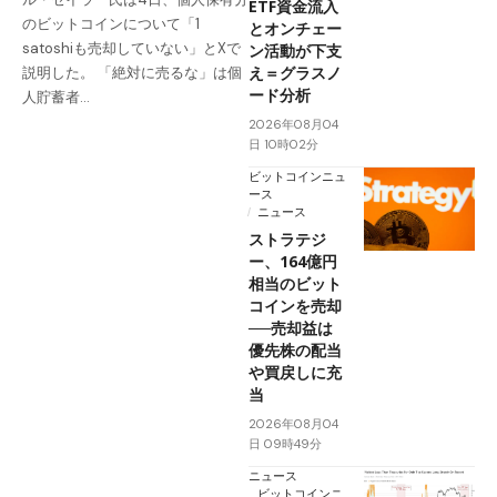
ETF資金流入
のビットコインについて「1
とオンチェー
satoshiも売却していない」とXで
ン活動が下支
え＝グラスノ
説明した。 「絶対に売るな」は個
ード分析
人貯蓄者…
2026年08月04
日 10時02分
ビットコインニュ
ース
ニュース
ストラテジ
ー、164億円
相当のビット
コインを売却
──売却益は
優先株の配当
や買戻しに充
当
2026年08月04
日 09時49分
ニュース
ビットコインニ