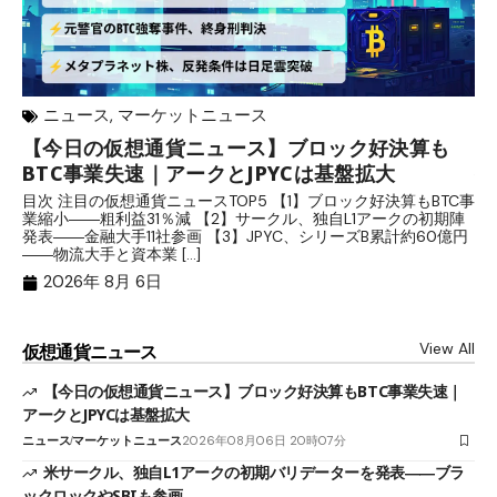
ニュース
,
マーケットニュース
【今日の仮想通貨ニュース】ブロック好決算も
米
BTC事業失速｜アークとJPYCは基盤拡大
発
目次 注目の仮想通貨ニュースTOP5 【1】ブロック好決算もBTC事
目
業縮小――粗利益31％減 【2】サークル、独自L1アークの初期陣
や
発表――金融大手11社参画 【3】JPYC、シリーズB累計約60億円
る
――物流大手と資本業 […]
ブ
2026年 8月 6日
View All
仮想通貨ニュース
【今日の仮想通貨ニュース】ブロック好決算もBTC事業失速｜
アークとJPYCは基盤拡大
ニュース
マーケットニュース
2026年08月06日 20時07分
米サークル、独自L1アークの初期バリデーターを発表――ブラ
ックロックやSBIも参画