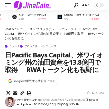
Aa
JPY-¥ 164.03
JPY-¥ 11,514.02
Solana
Dogecoin
SOL
DOGE
-2.73%
-1.81%
JinaCoin
>
ニュース
>
ブロックチェーンニュース
>
日Pacific Bays
Capital、米ワイオミング州の油田資産を13.8億円で取得──RWAトーク
ン化も視野に
ニュース
ブロックチェーンニュース
日Pacific Bays Capital、米ワイオ
ミング州の油田資産を13.8億円で
取得──RWAトークン化も視野に
Googleの優先する情報源に追加
9 Min Read
By
ヤマダケイスケ
Published: 2025年06月25日 15時50分
Last Updated: 2025年06月25日 15時50分 3:50 PM