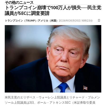
その他のニュース
トランプコイン崩壊で100万人が損失──民主党
議員がSECに調査要請
トランプコイン（TRUMP）
アメリカ（米国）
2026年08月05日 16時23分
米民主党のエリザベス・ウォーレン上院議員とリチャード・ブルメン
ソール上院議員は3日、ポール・アトキンスSEC（米証券取引委員