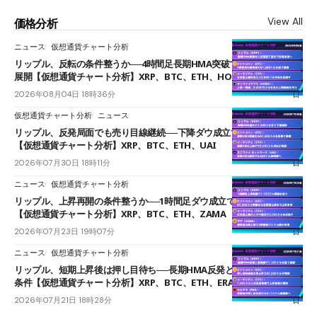
View All
価格分析
ニュース
仮想通貨チャート分析
リップル、反転の条件整うか──4時間足長期HMA突破で雲下端を目指す
展開【仮想通貨チャート分析】XRP、BTC、ETH、HOME
2026年08月04日 18時36分
仮想通貨チャート分析
ニュース
リップル、反発局面でも売り目線継続──下降ダウ成立で下値追う展開
【仮想通貨チャート分析】XRP、BTC、ETH、UAI
2026年07月30日 18時11分
ニュース
仮想通貨チャート分析
リップル、上昇再開の条件整うか──1時間足ダウ成立で1.185ドルを狙う
【仮想通貨チャート分析】XRP、BTC、ETH、ZAMA
2026年07月23日 19時07分
ニュース
仮想通貨チャート分析
リップル、短期上昇後は押し目待ち──長期HMA反発と雲上抜けが買い
条件【仮想通貨チャート分析】XRP、BTC、ETH、ERA
2026年07月21日 18時28分