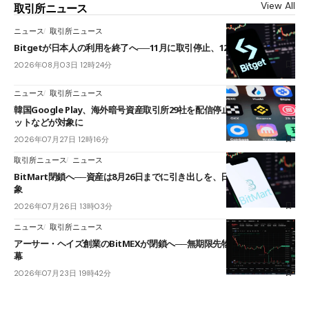
View All
取引所ニュース
ニュース
取引所ニュース
Bitgetが日本人の利用を終了へ──11月に取引停止、12月末に強制決済
2026年08月03日 12時24分
ニュース
取引所ニュース
韓国Google Play、海外暗号資産取引所29社を配信停止──OKXやバイビ
ットなどが対象に
2026年07月27日 12時16分
取引所ニュース
ニュース
BitMart閉鎖へ──資産は8月26日までに引き出しを、日本人利用者も対
象
2026年07月26日 13時03分
ニュース
取引所ニュース
アーサー・ヘイズ創業のBitMEXが閉鎖へ──無期限先物を生んだ11年に
幕
2026年07月23日 19時42分