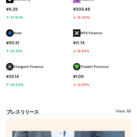
¥6.29
¥305.46
↑ 37.90%
↓ 19.40%
River
MYX Finance
¥511.31
¥11.74
↑ 29.10%
↓ 16.80%
Stargate Finance
Truebit Protocol
¥25.14
¥1.09
↑ 25.60%
↓ 13.00%
View All
プレスリリース