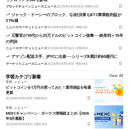
ブロックチェーンニュース
ニュース
2026年08月06日 16時03分
ジャック・ドーシーのブロック、Q2好決算もBTC事業粗利益が
31%減
ニュース
マーケットニュース
2026年08月06日 14時01分
元警官が10代から35万ドルのビットコイン強奪──終身刑＋15年
の判決
ニュース
マーケットニュース
2026年08月06日 12時45分
アマゾン配送大手、JPYCに出資──シリーズB累計約60億円に
マーケットニュース
ニュース
2026年08月06日 11時04分
View All
学習カテゴリ新着
学習
レビュー
ビットコインを1万円分買ってみた！運用損益を毎週
更新
2026年08月06日 19時46分
学習
レビュー
MEXCキャンペーン・ボーナス情報総まとめ【2026
年8月最新】
2026年08月06日 12時29分