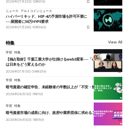
2026年07月23日 12時01分
ニュース
アルトコインニュース
ハイパーリキッド、HIP-4の予測市場を許可不要に
──展開者に50万HYPE要求
2026年07月24日 10時56分
View All
特集
学習
特集
【独占取材】千葉工業大学が仕掛けるweb3変革──「cJPY」とAIの融合
は日本をどう変えるのか
2026年07月13日 09時25分
学習
特集
暗号資産の確定申告、未経験者の半数以上が「不安・無理」
2026年06月13日 11時11分
学習
特集
暗号資産市場の成長に向け、政府や業界団体に求めることは？
2026年06月10日 11時15分