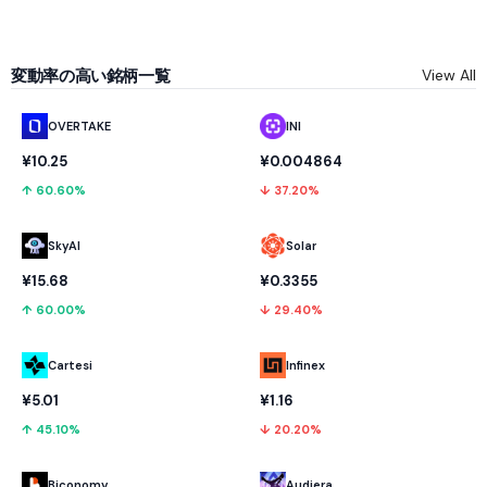
変動率の高い銘柄一覧
View All
OVERTAKE
INI
¥10.25
¥0.004864
↑ 60.60%
↓ 37.20%
SkyAI
Solar
¥15.68
¥0.3355
↑ 60.00%
↓ 29.40%
Cartesi
Infinex
¥5.01
¥1.16
↑ 45.10%
↓ 20.20%
Biconomy
Audiera