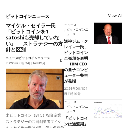
View All
ビットコインニュース
マイケル・セイラー氏
ニュース
ビットコインニ
「ビットコインを1
ュース
satoshiも売却していな
逆神ジム・ク
い」──ストラテジーの方
レイマー氏、
針と区別
ビットコイン
全売却を表明
ニュース
ビットコインニュース
2026年08月04日 14時19分
──IBM CEO
の量子コンピ
ューター警告
が発端
2026年08月04
日 11時49分
ニュース
ビットコインニ
ュース
米ビットコイン（BTC）投資企業
「ビットコイ
ストラテジーの共同創業者マイケ
ンは過渡期」
ル・セイラー氏は4日、個人保有分