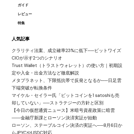
ガイド
レビュー
特集
人気記事
クラリティ法案、成立確率23%に低下──ビットワイズ
CIOが示す2つのシナリオ
Trust Wallet（トラストウォレット）の使い方｜初期設
定や入金・出金方法など徹底解説
メタプラネット、下限抵抗帯で反発となるか──日足雲
下端突破が転換条件
マイケル・セイラー氏「ビットコインを1 satoshiも売
却していない」──ストラテジーの方針と区別
【今日の仮想通貨ニュース】米暗号資産政策に暗雲
――金融庁新課とローソン決済実証が始動
ローソン、ステーブルコイン決済の実証へ──8月6日か
らJPYCやUSDC対応