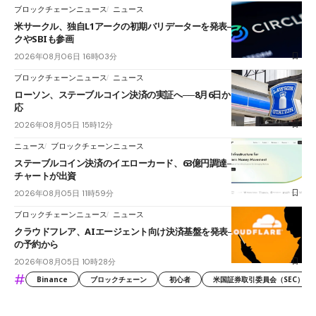
ブロックチェーンニュース
ニュース
米サークル、独自L1アークの初期バリデーターを発表――ブラックロッ
クやSBIも参画
2026年08月06日 16時03分
ブロックチェーンニュース
ニュース
ローソン、ステーブルコイン決済の実証へ──8月6日からJPYCやUSDC対
応
2026年08月05日 15時12分
ニュース
ブロックチェーンニュース
ステーブルコイン決済のイエローカード、63億円調達──ソニーやスタン
チャートが出資
2026年08月05日 11時59分
ブロックチェーンニュース
ニュース
クラウドフレア、AIエージェント向け決済基盤を発表──まずハンドル名
の予約から
2026年08月05日 10時28分
#
Binance
ブロックチェーン
初心者
米国証券取引委員会（SEC）