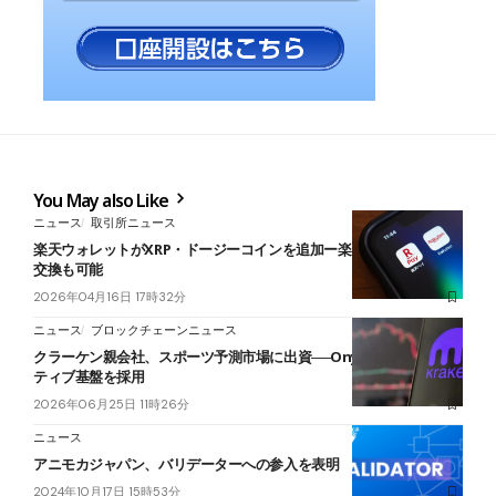
You May also Like
ニュース
取引所ニュース
楽天ウォレットがXRP・ドージーコインを追加ー楽天ポイントからの
交換も可能
2026年04月16日 17時32分
ニュース
ブロックチェーンニュース
クラーケン親会社、スポーツ予測市場に出資──Onyxが自社デリバ
ティブ基盤を採用
2026年06月25日 11時26分
ニュース
アニモカジャパン、バリデーターへの参入を表明 Web3発展に寄与
2024年10月17日 15時53分