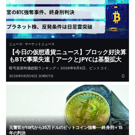
ニュース
マーケットニュース
【今日の仮想通貨ニュース】ブロック好決算
もBTC事業失速｜アークとJPYCは基盤拡大
暗号資産時価総額ランキング＞ 2026年8月6日、ビットコイ…
2026年08月06日 20時07分
ニュース
マーケットニュース
元警官が10代から35万ドルのビットコイン強奪──終身刑＋15
年の判決