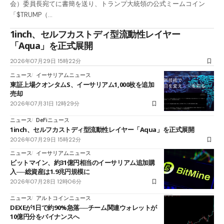
会）委員長宛てに書簡を送り、トランプ大統領の公式ミームコイン
「$TRUMP（…
1inch、セルフカストディ型流動性レイヤー
「Aqua」を正式展開
2026年07月29日 15時22分
ニュース
イーサリアムニュース
東証上場クオンタムS、イーサリアム1,000枚を追加
売却
2026年07月31日 12時29分
ニュース
DeFiニュース
1inch、セルフカストディ型流動性レイヤー「Aqua」を正式展開
2026年07月29日 15時22分
ニュース
イーサリアムニュース
ビットマイン、約31億円相当のイーサリアム追加購
入──総資産は1.9兆円規模に
2026年07月28日 12時06分
ニュース
アルトコインニュース
DEXEが1日で約90%急落──チーム関連ウォレットが
10億円分をバイナンスへ