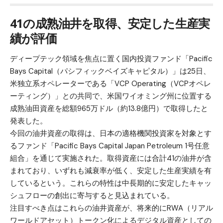
41の成熟油井を取得、安定した生産実
績が評価
ディープテック領域を焦点に置く国内投資ファンド「Pacific
Bays Capital（パシフィックベイズキャピタル）」は25日、
米独立系オペレーターである「VCP Operating（VCPオペレ
ーティング）」との共同で、米国ワイオミング州に位置する
成熟油田資産を総額965万ドル（約13.8億円）で取得したと
発表した。
今回の油井資産の取得は、日本の適格機関投資家を対象とす
るファンド「Pacific Bays Capital Japan Petroleum 1号任意
組合」を通じて実施された。取得資産には合計41の油井が含
まれており、いずれも減衰率が低く、安定した生産実績を有
しているという。これらの特性は中長期的に安定したキャッ
シュフローの創出に寄与すると見込まれている。
注目すべき点はこれらの油井資産が、将来的にRWA（リアル
ワールドアセット）トークン化によるデジタル資産としての