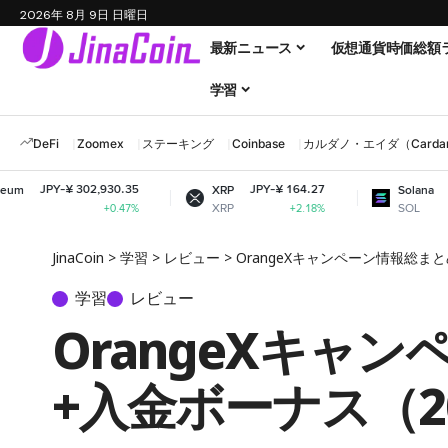
2026年 8月 9日 日曜日
最新ニュース
仮想通貨時価総額
学習
DeFi
Zoomex
ステーキング
Coinbase
カルダノ・エイダ（Cardano
.35
JPY-¥ 164.27
JPY-¥ 11,999.86
XRP
Solana
XRP
SOL
47%
+2.18%
+3.53%
JinaCoin
>
学習
>
レビュー
>
OrangeXキャンペーン情報総ま
学習
レビュー
OrangeXキャ
+入金ボーナス（2