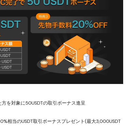
た方を対象に50USDTの取引ボーナス進呈
0%相当のUSDT取引ボーナスプレゼント(最大3,000USDT