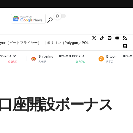
tFlyer（ビットフライヤー）
ポリゴン（Polygon／POL、MATIC）
ウォレット
JPY-¥ 0.000731
JPY-¥ 10,255,812.15
Shiba Inu
Bitcoin
SHIB
BTC
+0.89%
+0.36%
｜口座開設ボーナス