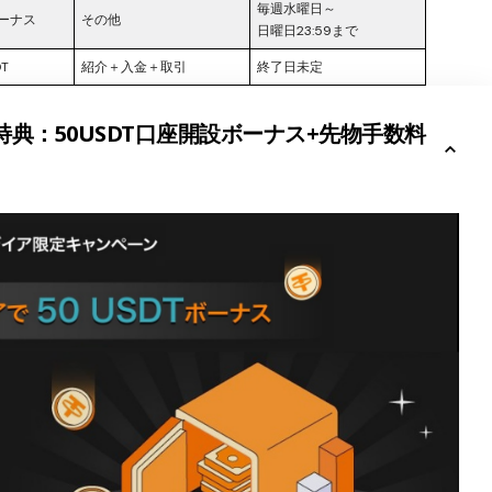
毎週水曜日～
ボーナス
その他
日曜日23:59まで
DT
紹介＋入金＋取引
終了日未定
典：50USDT口座開設ボーナス+先物手数料