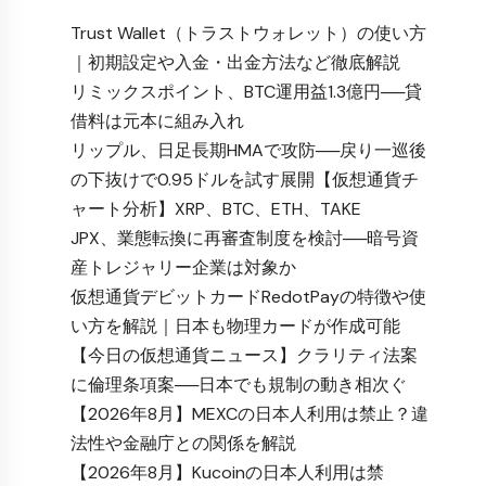
Trust Wallet（トラストウォレット）の使い方
｜初期設定や入金・出金方法など徹底解説
リミックスポイント、BTC運用益1.3億円──貸
借料は元本に組み入れ
リップル、日足長期HMAで攻防──戻り一巡後
の下抜けで0.95ドルを試す展開【仮想通貨チ
ャート分析】XRP、BTC、ETH、TAKE
JPX、業態転換に再審査制度を検討──暗号資
産トレジャリー企業は対象か
仮想通貨デビットカードRedotPayの特徴や使
い方を解説｜日本も物理カードが作成可能
【今日の仮想通貨ニュース】クラリティ法案
に倫理条項案──日本でも規制の動き相次ぐ
【2026年8月】MEXCの日本人利用は禁止？違
法性や金融庁との関係を解説
【2026年8月】Kucoinの日本人利用は禁