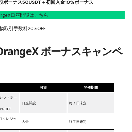
ボーナス50USDT＋初回入金10%ボーナス
angeX口座開設はこちら
物取引手数料20%OFF
OrangeX ボーナスキャンペ
酬
種別
開催期間
レジットボー
口座開設
終了日未定
％OFF
SDTクレジッ
入金
終了日未定