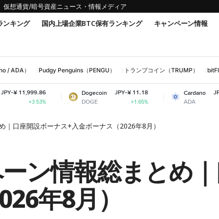
仮想通貨/暗号資産ニュース・情報メディア
ランキング
国内上場企業BTC保有ランキング
キャンペーン情報
 / ADA）
Pudgy Penguins（PENGU）
トランプコイン（TRUMP）
bi
JPY-¥ 11.18
JPY-¥ 31.61
Dogecoin
Cardano
DOGE
ADA
+1.65%
-0.06%
とめ｜口座開設ボーナス+入金ボーナス（2026年8月）
ンペーン情報総まとめ
026年8月）