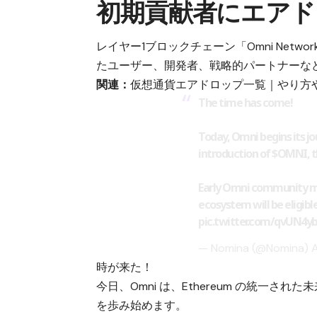
初期貢献者にエアド
レイヤー1ブロックチェーン「Omni Net
たユーザー、開発者、戦略的パートナーな
関連：
仮想通貨エアドロップ一覧｜やり方
The time has come!
Today, Omni begins its j
introduction of
$OMNI
, 
Early Omni community m
ecosystem will be eligibl
pic.twitter.com/qvUN4y
— Nomina (@Nomina)
A
時が来た！
今日、Omni は、Ethereum の統一さ
を歩み始めます。