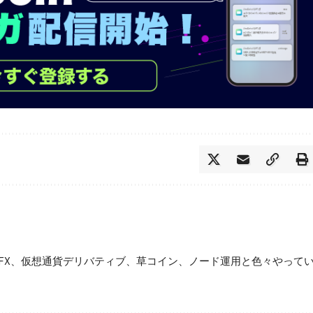
FX、仮想通貨デリバティブ、草コイン、ノード運用と色々やって