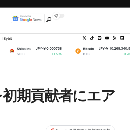
Bybit
JPY-¥ 0.000738
JPY-¥ 10,268,340.96
ba Inu
Bitcoin
IB
BTC
+1.58%
+0.28%
を初期貢献者にエア