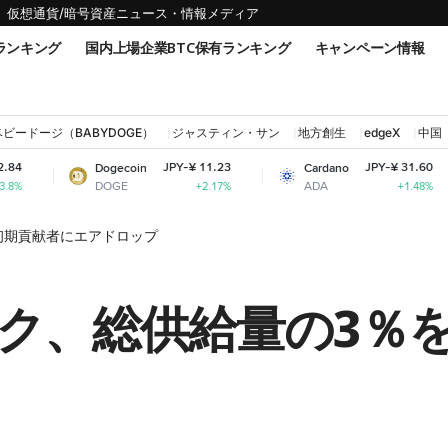
仮想通貨/暗号資産ニュース・情報メディア
ランキング
国内上場企業BTC保有ランキング
キャンペーン情報
ベビードージ（BABYDOGE）
ジャスティン・サン
地方創生
edgeX
中国
JPY-¥ 11.23
JPY-¥ 31.60
Dogecoin
Cardano
Shi
DOGE
ADA
SH
+2.17%
+1.48%
初期貢献者にエアドロップ
ク、総供給量の3％