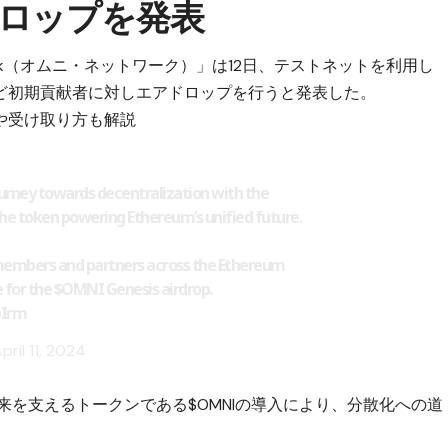
ロップを発表
work（オムニ・ネットワーク）」は12日、テストネットを利用し
ど初期貢献者に対しエアドロップを行うと発表した。
や受け取り方も解説
ourney towards decentralization with the
the token powering Ethereum’s unified future.
embers and partners across the Ethereum
e for the
$OMNI
Genesis airdrop.
bIrm
pril 11, 2024
れた未来を支えるトークンである$OMNIの導入により、分散化への道