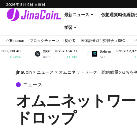
2026年 8月 9日 日曜日
最新ニュース
仮想通貨時価総額
学習
Binance
ブロックチェーン
初心者
米国証券取引委員会（SEC）
JPY-¥ 164.77
JPY-¥ 12,072.84
XRP
Solana
XRP
SOL
+1.74%
+3.8%
JinaCoin
>
ニュース
>
オムニネットワーク、総供給量の3％を
ニュース
オムニネットワー
ドロップ