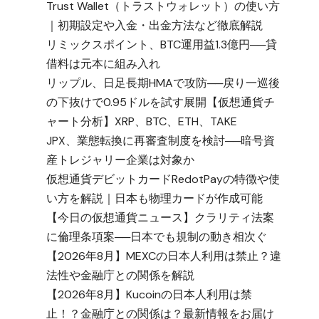
Trust Wallet（トラストウォレット）の使い方
｜初期設定や入金・出金方法など徹底解説
リミックスポイント、BTC運用益1.3億円──貸
借料は元本に組み入れ
リップル、日足長期HMAで攻防──戻り一巡後
の下抜けで0.95ドルを試す展開【仮想通貨チ
ャート分析】XRP、BTC、ETH、TAKE
JPX、業態転換に再審査制度を検討──暗号資
産トレジャリー企業は対象か
仮想通貨デビットカードRedotPayの特徴や使
い方を解説｜日本も物理カードが作成可能
【今日の仮想通貨ニュース】クラリティ法案
に倫理条項案──日本でも規制の動き相次ぐ
【2026年8月】MEXCの日本人利用は禁止？違
法性や金融庁との関係を解説
【2026年8月】Kucoinの日本人利用は禁
止！？金融庁との関係は？最新情報をお届け