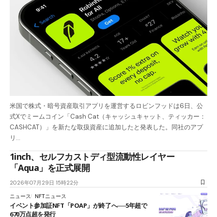
米国で株式・暗号資産取引アプリを運営するロビンフッドは6日、公
式Xでミームコイン「Cash Cat（キャッシュキャット、ティッカー：
CASHCAT）」を新たな取扱資産に追加したと発表した。同社のアプ
リ…
1inch、セルフカストディ型流動性レイヤー
「Aqua」を正式展開
2026年07月29日 15時22分
ニュース
NFTニュース
イベント参加証NFT「POAP」が終了へ──5年超で
670万点超を発行