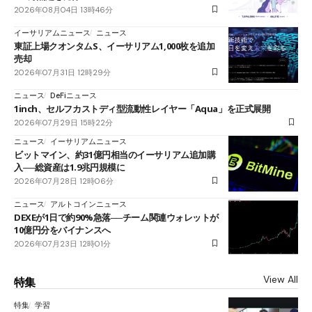
2026年08月04日 13時46分
イーサリアムニュース
ニュース
東証上場クオンタムS、イーサリアム1,000枚を追加
売却
2026年07月31日 12時29分
ニュース
DeFiニュース
1inch、セルフカストディ型流動性レイヤー「Aqua」を正式展開
2026年07月29日 15時22分
ニュース
イーサリアムニュース
ビットマイン、約31億円相当のイーサリアム追加購
入──総資産は1.9兆円規模に
2026年07月28日 12時06分
ニュース
アルトコインニュース
DEXEが1日で約90%急落──チーム関連ウォレットが
10億円分をバイナンスへ
2026年07月23日 12時01分
View All
特集
特集
学習