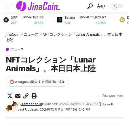
Aa
163.36
JPY-¥ 11,973.57
JPY-¥ 11.
Solana
Dogecoin
SOL
DOGE
+0.54%
+2.65%
+0.
JinaCoin
>
ニュース
>
NFTコレクション「Lunar Animals」、本日日本
上陸
ニュース
NFTコレクション「Lunar
Animals」、本日日本上陸
Googleの優先する情報源に追加
10 Min Read
By
Tomochan01
Published: 2024年03月22日 14時37分
Last Updated: 2024年10月17日 17時43分 5:43 PM