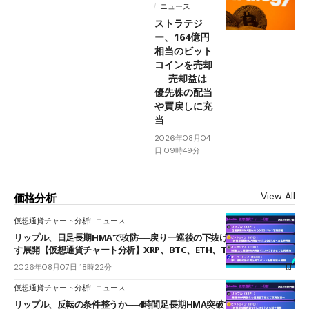
ニュース
ストラテジ
ー、164億円
相当のビット
コインを売却
──売却益は
優先株の配当
や買戻しに充
当
2026年08月04
日 09時49分
View All
価格分析
仮想通貨チャート分析
ニュース
リップル、日足長期HMAで攻防──戻り一巡後の下抜けで0.95ドルを試
す展開【仮想通貨チャート分析】XRP、BTC、ETH、TAKE
2026年08月07日 18時22分
仮想通貨チャート分析
ニュース
リップル、反転の条件整うか──4時間足長期HMA突破で雲下端を目指す