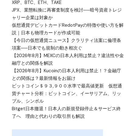
XRP、BTC、ETH、TAKE
JPX、業態転換に再審査制度を検討──暗号資産トレジ
ャリー企業は対象か
仮想通貨デビットカードRedotPayの特徴や使い方を解
説｜日本も物理カードが作成可能
【今日の仮想通貨ニュース】クラリティ法案に倫理条
項案──日本でも規制の動き相次ぐ
【2026年8月】MEXCの日本人利用は禁止？違法性や金
融庁との関係を解説
【2026年8月】Kucoinの日本人利用は禁止！？金融庁
との関係は？最新情報をお届け
ビットコイン＄９３,９００水準で最高値更新 仮想通
貨チャート分析：ビットコイン、イーサリアム、リッ
プル、シンボル
Bitget日本撤退！日本人の新規登録停止＆サービス終
了へ 理由と代わりの取引所も解説