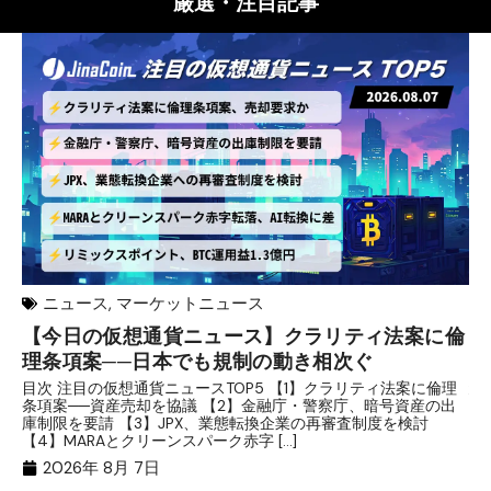
厳選・注目記事
ニュース
,
マーケットニュース
【今日の仮想通貨ニュース】クラリティ法案に倫
リ
理条項案──日本でも規制の動き相次ぐ
下
分
目次 注目の仮想通貨ニュースTOP5 【1】クラリティ法案に倫理
条項案──資産売却を協議 【2】金融庁・警察庁、暗号資産の出
目
庫制限を要請 【3】JPX、業態転換企業の再審査制度を検討
ト
【4】MARAとクリーンスパーク赤字 […]
（
（X
2026年 8月 7日