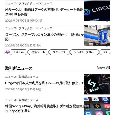
ニュース
ブロックチェーンニュース
米サークル、独自L1アークの初期バリデーターを発表――ブラックロッ
クやSBIも参画
2026年08月06日 16時03分
ニュース
ブロックチェーンニュース
ローソン、ステーブルコイン決済の実証へ──8月6日からJPYCやUSDC対
応
2026年08月05日 15時12分
#
Gate.io
分析ツール
スタックス
シンボル（XYM）
エルサル
View All
取引所ニュース
ニュース
取引所ニュース
Bitgetが日本人の利用を終了へ──11月に取引停止、12月末に強制決済
2026年08月03日 12時24分
ニュース
取引所ニュース
韓国Google Play、海外暗号資産取引所29社を配信停止──OKXやバイビ
ットなどが対象に