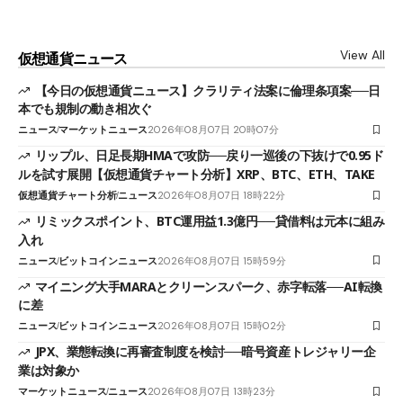
View All
仮想通貨ニュース
【今日の仮想通貨ニュース】クラリティ法案に倫理条項案──日
本でも規制の動き相次ぐ
ニュース
マーケットニュース
2026年08月07日 20時07分
リップル、日足長期HMAで攻防──戻り一巡後の下抜けで0.95ド
ルを試す展開【仮想通貨チャート分析】XRP、BTC、ETH、TAKE
仮想通貨チャート分析
ニュース
2026年08月07日 18時22分
リミックスポイント、BTC運用益1.3億円──貸借料は元本に組み
入れ
ニュース
ビットコインニュース
2026年08月07日 15時59分
マイニング大手MARAとクリーンスパーク、赤字転落──AI転換
に差
ニュース
ビットコインニュース
2026年08月07日 15時02分
JPX、業態転換に再審査制度を検討──暗号資産トレジャリー企
業は対象か
マーケットニュース
ニュース
2026年08月07日 13時23分