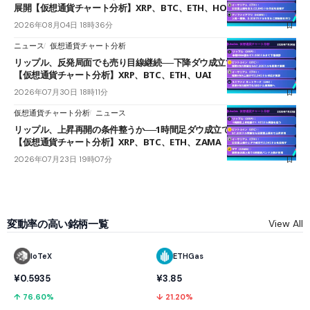
展開【仮想通貨チャート分析】XRP、BTC、ETH、HOME
2026年08月04日 18時36分
ニュース
仮想通貨チャート分析
リップル、反発局面でも売り目線継続──下降ダウ成立で下値追う展開
【仮想通貨チャート分析】XRP、BTC、ETH、UAI
2026年07月30日 18時11分
仮想通貨チャート分析
ニュース
リップル、上昇再開の条件整うか──1時間足ダウ成立で1.185ドルを狙う
【仮想通貨チャート分析】XRP、BTC、ETH、ZAMA
2026年07月23日 19時07分
変動率の高い銘柄一覧
View All
IoTeX
ETHGas
¥0.5935
¥3.85
↑ 76.60%
↓ 21.20%