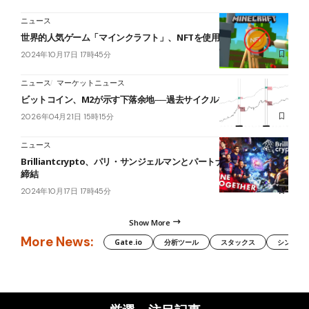
ニュース
世界的人気ゲーム「マインクラフト」、NFTを使用禁止へ
2024年10月17日 17時45分
ニュース
マーケットニュース
ビットコイン、M2が示す下落余地──過去サイクルでは夏に底入れか
2026年04月21日 15時15分
ニュース
Brilliantcrypto、パリ・サンジェルマンとパートナーシップ契約を
締結
2024年10月17日 17時45分
Show More
More News:
Gate.io
分析ツール
スタックス
シンボル（