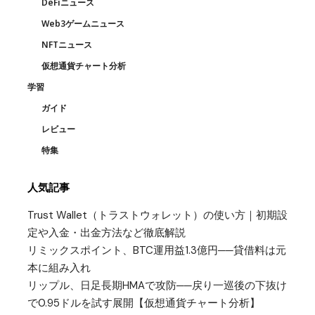
DeFiニュース
Web3ゲームニュース
NFTニュース
仮想通貨チャート分析
学習
ガイド
レビュー
特集
人気記事
Trust Wallet（トラストウォレット）の使い方｜初期設
定や入金・出金方法など徹底解説
リミックスポイント、BTC運用益1.3億円──貸借料は元
本に組み入れ
リップル、日足長期HMAで攻防──戻り一巡後の下抜け
で0.95ドルを試す展開【仮想通貨チャート分析】