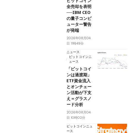
ビットコイン
全売却を表明
──IBM CEO
の量子コンピ
ューター警告
が発端
2026年08月04
日 11時49分
ニュース
ビットコインニ
ュース
「ビットコイ
ンは過渡期」
ETF資金流入
とオンチェー
ン活動が下支
え＝グラスノ
ード分析
2026年08月04
日 10時02分
ビットコインニュ
ース