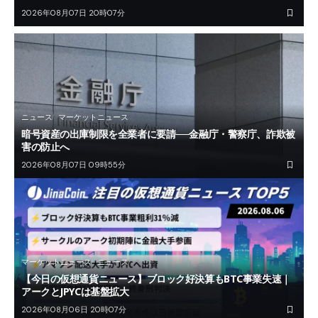
2026年08月07日 20時07分
ニュース
マーケットニュース
暗号資産の出庫制限を全業者に要請──金融庁・警察庁、詐欺被
害の防止へ
2026年08月07日 09時55分
マーケットニュース
ニュース
【今日の仮想通貨ニュース】ブロック好決算もBTC事業失速｜
アークとJPYCは基盤拡大
2026年08月06日 20時07分