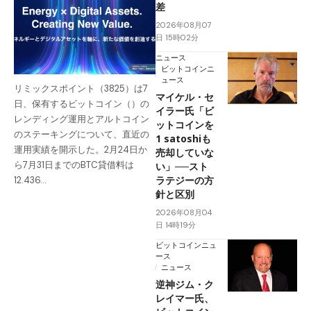
差
2026年08月07
日 15時02分
ニュース
ビットコインニ
ュース
リミックスポイント（3825）は7
マイケル・セ
日、保有するビットコイン（）の
イラー氏「ビ
レンディング運用とアルトコイン
ットコインを
のステーキングについて、直近の
1 satoshiも
運用実績を開示した。2月24日か
売却していな
ら7月31日までのBTC貸借料は
い」──スト
ラテジーの方
12.436…
針と区別
2026年08月04
日 14時19分
ビットコインニュ
ース
ニュース
逆神ジム・ク
レイマー氏、