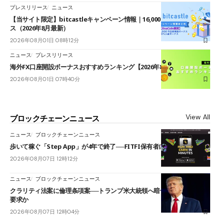
プレスリリース
ニュース
【当サイト限定】bitcastleキャンペーン情報｜16,000円口座開設ボーナ
ス（2026年8月最新）
2026年08月01日 08時12分
ニュース
プレスリリース
海外FX口座開設ボーナスおすすめランキング【2026年8月最新】
2026年08月01日 07時40分
View All
ブロックチェーンニュース
ニュース
ブロックチェーンニュース
歩いて稼ぐ「Step App」が4年で終了──FITFI保有者に対応呼びかけ
2026年08月07日 12時12分
ニュース
ブロックチェーンニュース
クラリティ法案に倫理条項案──トランプ米大統領へ暗号資産事業の売却
要求か
2026年08月07日 12時04分