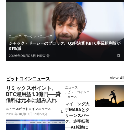
ニュース
マーケットニュース
ジャック・ドーシーのブロック、Q2好決算もBTC事業粗利益が
31%減
2026年08月06日 14時01分
View All
ビットコインニュース
リミックスポイント、
ニュース
ビットコインニ
BTC運用益1.3億円──貸
ュース
借料は元本に組み入れ
マイニング大
ニュース
ビットコインニュース
手MARAとク
2026年08月07日 15時59分
リーンスパー
ク、赤字転落
──AI転換に