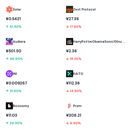
Solar
Zest Protocol
¥0.5421
¥27.36
↑ 61.50%
↓ 17.90%
Audiera
HarryPotterObamaSonic10Inu (ETH)
¥501.50
¥2.36
↑ 46.60%
↓ 15.30%
INI
KAITO
¥0.009267
¥112.36
↑ 31.60%
↓ 14.50%
Biconomy
Prom
¥11.03
¥306.21
↑ 29.50%
↓ 9.90%