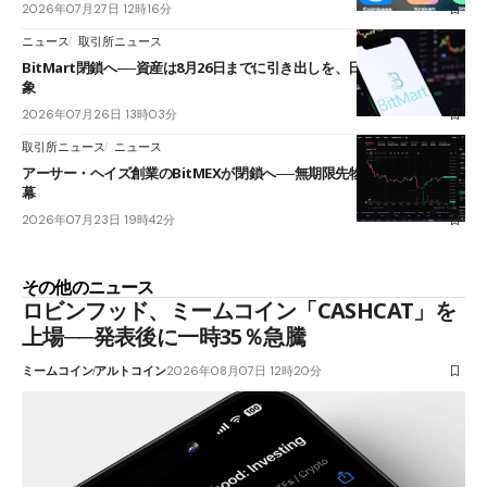
2026年07月27日 12時16分
ニュース
取引所ニュース
BitMart閉鎖へ──資産は8月26日までに引き出しを、日本人利用者も対
象
2026年07月26日 13時03分
取引所ニュース
ニュース
アーサー・ヘイズ創業のBitMEXが閉鎖へ──無期限先物を生んだ11年に
幕
2026年07月23日 19時42分
その他のニュース
ロビンフッド、ミームコイン「CASHCAT」を
上場──発表後に一時35％急騰
ミームコイン
アルトコイン
2026年08月07日 12時20分