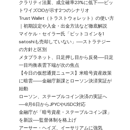
クラリティ法案、成立確率23%に低下──ビッ
トワイズCIOが示す2つのシナリオ
Trust Wallet（トラストウォレット）の使い方
｜初期設定や入金・出金方法など徹底解説
マイケル・セイラー氏「ビットコインを1
satoshiも売却していない」──ストラテジー
の方針と区別
メタプラネット、日足押し目から反発──日足
一目均衡表雲下端が次の焦点
【今日の仮想通貨ニュース】米暗号資産政策
に暗雲――金融庁新課とローソン決済実証が
始動
ローソン、ステーブルコイン決済の実証へ
──8月6日からJPYCやUSDC対応
金融庁が「暗号資産・ステーブルコイン課」
を新設──監督体制を格上げ
アーサー・ヘイズ、イーサリアムに強気