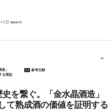
33分
酒造」
参考文献
する実証
の歴史を繋ぐ。「金水晶酒造」
用して熟成酒の価値を証明する