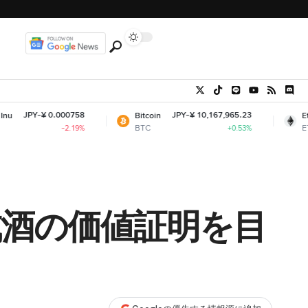
000758
JPY-¥ 10,167,965.23
JPY-
Bitcoin
Ethereum
BTC
ETH
-2.19%
+0.53%
成酒の価値証明を目