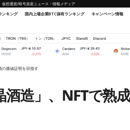
仮想通貨/暗号資産ニュース・情報メディア
ランキング
国内上場企業BTC保有ランキング
キャンペーン情報
国
TRON（TRX）
トン（TON）
JPYC
StandX
Discord
Y-¥ 10.97
JPY-¥ 29.43
JPY-¥ 0.
Cardano
Shiba Inu
ADA
SHIB
-0.27%
-2.02%
成酒の価値証明を目指す
晶酒造」、NFTで熟