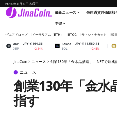
2026年 8月 6日 木曜日
最新ニュース
仮想通貨時価総額
学習
エアドロップ
イーサリアム（ETH）
BTCC
サトシ・ナカモト
韓
JPY-¥ 164.36
JPY-¥ 11,580.13
JP
Solana
Dogecoin
SOL
DOGE
-2.34%
-0.43%
JinaCoin
>
ニュース
>
創業130年「金水晶酒造」、NFTで熟
ニュース
創業130年「金水
指す