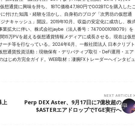
想通貨に興味を持ち、 1BTC価格47,180円で0.02BTCを購入した
で身に付けた知識・経験を活かし、自身初のブログ「次男坊の仮想通
ある「ジナキャッシュ」開設。2019年10月、収益の安定化に成功し、株
大に伴い、株式会社jaybe（法人番号：7470001018079）を
更。月間15万PVを超える仮想通貨情報メディアに成長させる。現在は仮
ーチ等を行なっている。2024年6月、一般社団法人 日本クリプト
想通貨投資活動：現物保有・デリバティブ取引・DeFi運用・エア
のはじめ方完全ガイド。WEB取材：凄腕FXトレーダーへインタビ
NEXT ARTICLE
爆上
Perp DEX Aster、9月17日に7億枚超の
$ASTERエアドロップでTGE実行へ