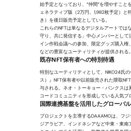
始予定となっており、”仲間”を増やすこと
ェネラティブ版（2万円、1,982枚予定）
き）を後日販売予定としている。
これらのNFTは単なるデジタルアートで
守り、共に発信する」中心メンバーとして
イン作戦会議への参加、限定グッズ購入権
などの豊富なユーティリティが提供される
既存NFT保有者への特別待遇
特別なユーティリティとして、NIKO24氏の代
ス）』NFT保有者や以前販売された隈取NF
与される。ネオ・トーキョー・パンクスは累
コードコミュニティを形成している人気プ
国際連携基盤を活用したグローバ
プロジェクトを主導するDAAAMOは、フ
ジアラビア、インドネシアなど中東・東南