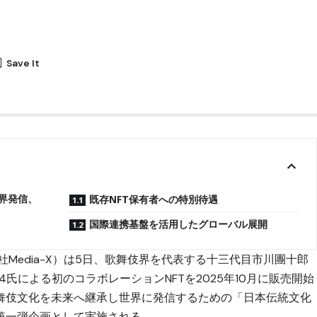
世界発信、
既存NFT保有者への特別待遇
国際連携基盤を活用したグローバル展開
社Media-X）は5日、歌舞伎界を代表する十三代目市川團十郎
24氏による初のコラボレーションNFTを2025年10月に販売開始
舞伎文化を未来へ継承し世界に発信するための「日本伝統文化
第一弾企画として実施される。