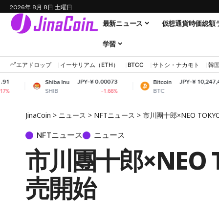
2026年 8月 8日 土曜日
最新ニュース
仮想通貨時価総額
学習
エアドロップ
イーサリアム（ETH）
BTCC
サトシ・ナカモト
韓
JPY-¥ 0.00073
JPY-¥ 10,247,464.61
Shiba Inu
Bitcoin
SHIB
BTC
-1.66%
+0.8%
JinaCoin
>
ニュース
>
NFTニュース
>
市川團十郎×NEO TOKY
NFTニュース
ニュース
市川團十郎×NEO 
売開始