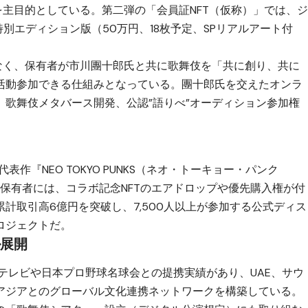
を主目的としている。第二弾の「会員証NFT（仮称）」では、
と特別エディション版（50万円、18枚予定、SPリアルアート付
はなく、保有者が市川團十郎氏と共に歌舞伎を「共に創り、共に
活動参加できる仕組みとなっている。團十郎氏を交えたオンラ
、歌舞伎メタバース開発、公認”語りべ”オーディション参加権
。
表作『NEO TOKYO PUNKS（ネオ・トーキョー・パンク
T保有者には、コラボ記念NFTのエアドロップや優先購入権が付
計取引高6億円を突破し、7,500人以上が参加する公式ディス
ロジェクトだ。
ル展開
ジテレビや日本プロ野球名球会との提携実績があり、UAE、サウ
アジアとのグローバル文化連携ネットワークを構築している。