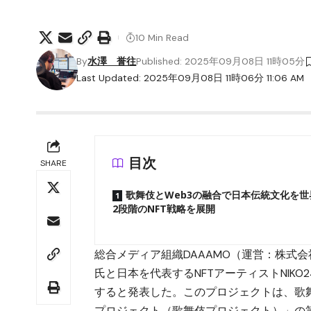
10 Min Read
By
水澤 誉往
Published: 2025年09月08日 11時05分
Last Updated: 2025年09月08日 11時06分 11:06 AM
目次
SHARE
歌舞伎とWeb3の融合で日本伝統文化を
2段階のNFT戦略を展開
総合メディア組織DAAAMO（運営：株式会
氏と日本を代表するNFTアーティストNIKO
すると発表した。このプロジェクトは、歌
プロジェクト（歌舞伎プロジェクト）」の