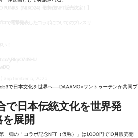
O PUNKS（NIKO24）歌舞伎NFT販売決定！】
メブロで電撃発表したコラボについてのプレスリ
さい！
//t.co/yBkpOZdSHU
KwDQ
X)
September 5, 2025
b3で日本文化を世界へ──DAAAMO×ワントゥーテンが共同プ
融合で日本伝統文化を世界発
略を展開
一弾の「コラボ記念NFT（仮称）」は1,000円で10月販売開