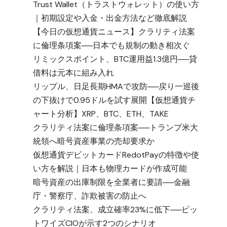
Trust Wallet（トラストウォレット）の使い方
ジ
｜初期設定や入金・出金方法など徹底解説
【今日の仮想通貨ニュース】クラリティ法案
に倫理条項案──日本でも規制の動き相次ぐ
リミックスポイント、BTC運用益1.3億円──貸
借料は元本に組み入れ
リップル、日足長期HMAで攻防──戻り一巡後
の下抜けで0.95ドルを試す展開【仮想通貨チ
ャート分析】XRP、BTC、ETH、TAKE
クラリティ法案に倫理条項案──トランプ米大
統領へ暗号資産事業の売却要求か
仮想通貨デビットカードRedotPayの特徴や使
い方を解説｜日本も物理カードが作成可能
暗号資産の出庫制限を全業者に要請──金融
庁・警察庁、詐欺被害の防止へ
クラリティ法案、成立確率23%に低下──ビッ
トワイズCIOが示す2つのシナリオ