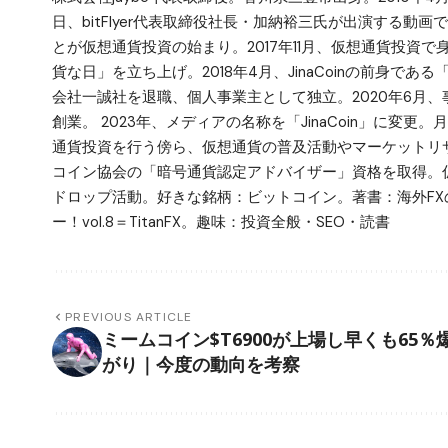
日、bitFlyer代表取締役社長・加納裕三氏が出演する動画で仮
とが仮想通貨投資の始まり。2017年11月、仮想通貨投資
貨な日」を立ち上げ。2018年4月、JinaCoinの前身で
会社一誠社を退職、個人事業主として独立。2020年6月、事業拡
創業。 2023年、メディアの名称を「JinaCoin」に変
通貨投資を行う傍ら、仮想通貨の普及活動やマーケットリサ
コイン協会の「暗号通貨認定アドバイザー」資格を取得。仮
ドロップ活動。好きな銘柄：ビットコイン。著書：海外FX
ー！vol.8＝TitanFX。趣味：投資全般・SEO・読書
PREVIOUS ARTICLE
ミームコイン$T6900が上場し早くも65％
がり｜今度の動向を考察