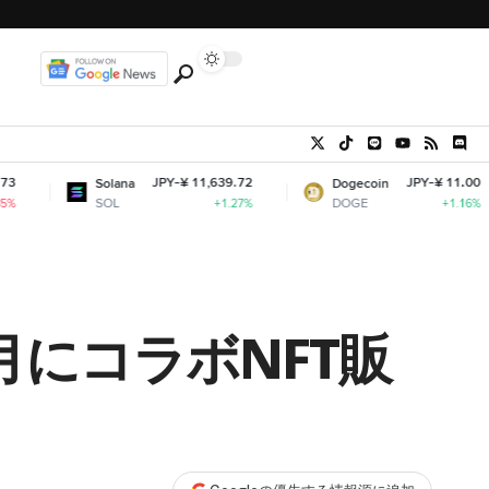
JPY-¥ 11,639.72
JPY-¥ 11.00
Solana
Dogecoin
C
SOL
DOGE
+1.27%
+1.16%
0月にコラボNFT販