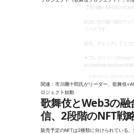
【市川團十郎×NEO TOKY
8/29に市川團十郎がア
リースです。
是非、チェックしてくだ
▼プレスリリース
https:
pic.twitter.com/huvUt6
— KabukuX (@Kabuku
関連：
市川團十郎氏がリーダー、歌舞伎×We
ロジェクト始動
歌舞伎とWeb3の
信、2段階のNFT戦
販売予定のNFTは2種類に分けられている。第