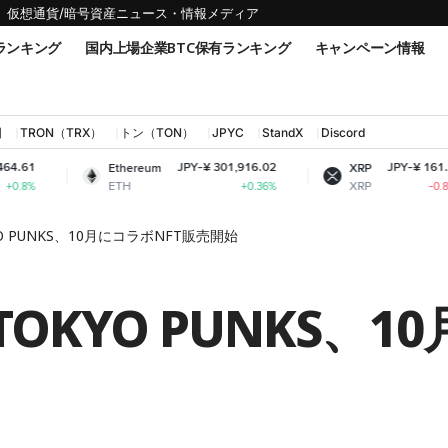
仮想通貨/暗号資産ニュース・情報メディア
ランキング
国内上場企業BTC保有ランキング
キャンペーン情報
国
TRON（TRX）
トン（TON）
JPYC
StandX
Discord
JPY-¥ 301,916.02
JPY-¥ 161.73
Ethereum
XRP
ETH
XRP
+0.36%
-0.85%
O PUNKS、10月にコラボNFT販売開始
TOKYO PUNKS、1