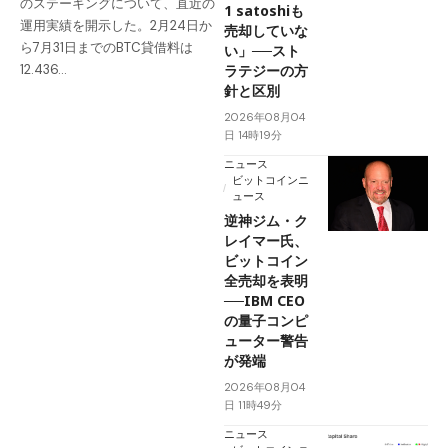
のステーキングについて、直近の
1 satoshiも
運用実績を開示した。2月24日か
売却していな
ら7月31日までのBTC貸借料は
い」──スト
ラテジーの方
12.436…
針と区別
2026年08月04
日 14時19分
ニュース
ビットコインニ
ュース
逆神ジム・ク
レイマー氏、
ビットコイン
全売却を表明
──IBM CEO
の量子コンピ
ューター警告
が発端
2026年08月04
日 11時49分
ニュース