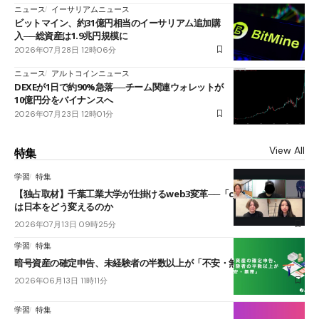
ニュース
イーサリアムニュース
ビットマイン、約31億円相当のイーサリアム追加購
入──総資産は1.9兆円規模に
2026年07月28日 12時06分
ニュース
アルトコインニュース
DEXEが1日で約90%急落──チーム関連ウォレットが
10億円分をバイナンスへ
2026年07月23日 12時01分
View All
特集
学習
特集
【独占取材】千葉工業大学が仕掛けるweb3変革──「cJPY」とAIの融合
は日本をどう変えるのか
2026年07月13日 09時25分
学習
特集
暗号資産の確定申告、未経験者の半数以上が「不安・無理」
2026年06月13日 11時11分
学習
特集