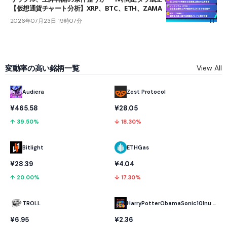
【仮想通貨チャート分析】XRP、BTC、ETH、ZAMA
2026年07月23日 19時07分
変動率の高い銘柄一覧
View All
Audiera
Zest Protocol
¥465.58
¥28.05
↑ 39.50%
↓ 18.30%
Bitlight
ETHGas
¥28.39
¥4.04
↑ 20.00%
↓ 17.30%
TROLL
HarryPotterObamaSonic10Inu (ETH)
¥6.95
¥2.36