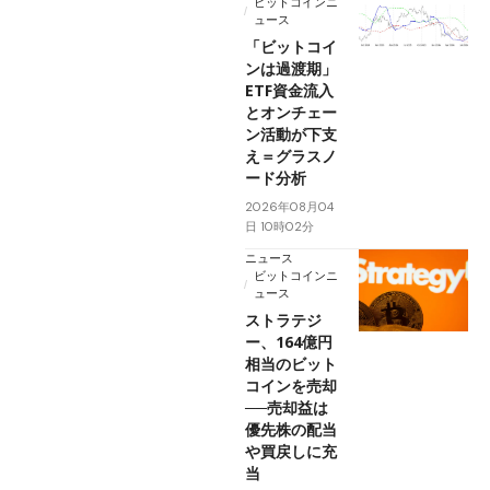
ビットコインニ
ュース
「ビットコイ
ンは過渡期」
ETF資金流入
とオンチェー
ン活動が下支
え＝グラスノ
ード分析
2026年08月04
日 10時02分
ニュース
ビットコインニ
ュース
ストラテジ
ー、164億円
相当のビット
コインを売却
──売却益は
優先株の配当
や買戻しに充
当