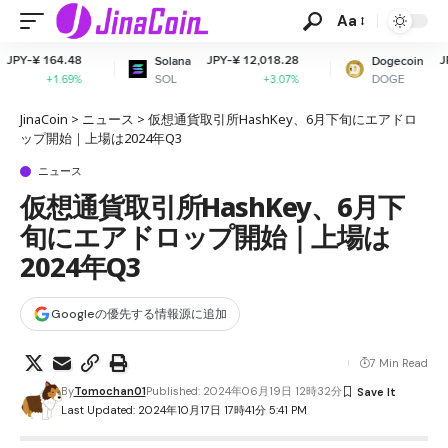
Aa
JPY-¥ 12,018.28
JPY-¥ 11.21
Solana
Dogecoin
SOL
DOGE
+3.07%
+1.85%
JinaCoin
>
ニュース
>
仮想通貨取引所HashKey、6月下旬にエアドロ
ップ開始｜上場は2024年Q3
ニュース
仮想通貨取引所HashKey、6月下
旬にエアドロップ開始｜上場は
2024年Q3
Googleの優先する情報源に追加
7 Min Read
By
Tomochan01
Published: 2024年06月19日 12時32分
Last Updated: 2024年10月17日 17時41分 5:41 PM