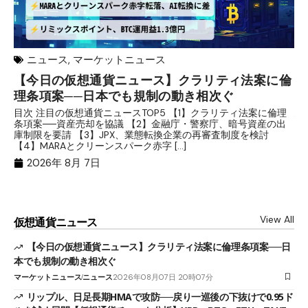
ニュース
,
マーケットニュース
【今日の仮想通貨ニュース】クラリティ法案に倫
リ
理条項案──日本でも規制の動き相次ぐ
下
分
目次 注目の仮想通貨ニュースTOP5 【1】クラリティ法案に倫理
条項案──資産売却を協議 【2】金融庁・警察庁、暗号資産の出
目
庫制限を要請 【3】JPX、業態転換企業の再審査制度を検討
ト
【4】MARAとクリーンスパーク赤字 […]
（
（X
2026年 8月 7日
View All
仮想通貨ニュース
【今日の仮想通貨ニュース】クラリティ法案に倫理条項案──日
本でも規制の動き相次ぐ
マーケットニュース
ニュース
2026年08月07日 20時07分
リップル、日足長期HMAで攻防──戻り一巡後の下抜けで0.95ド