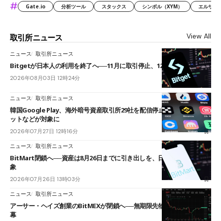
#
Gate.io
分析ツール
スタックス
シンボル（XYM）
エルサル
View All
取引所ニュース
ニュース
取引所ニュース
Bitgetが日本人の利用を終了へ──11月に取引停止、12月末に強制決済
2026年08月03日 12時24分
ニュース
取引所ニュース
韓国Google Play、海外暗号資産取引所29社を配信停止──OKXやバイビ
ットなどが対象に
2026年07月27日 12時16分
ニュース
取引所ニュース
BitMart閉鎖へ──資産は8月26日までに引き出しを、日本人利用者も対
象
2026年07月26日 13時03分
ニュース
取引所ニュース
アーサー・ヘイズ創業のBitMEXが閉鎖へ──無期限先物を生んだ11年に
幕