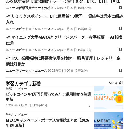
ルを試す展開【仮想通貨チャート分析】XRP、BTC、ETH、TAKE
ニュース
仮想通貨チャート分析
2026年08月07日 18時22分
リミックスポイント、BTC運用益1.3億円──貸借料は元本に組み
入れ
ニュース
ビットコインニュース
2026年08月07日 15時59分
マイニング大手MARAとクリーンスパーク、赤字転落──AI転換
に差
ニュース
ビットコインニュース
2026年08月07日 15時02分
JPX、業態転換に再審査制度を検討──暗号資産トレジャリー企
業は対象か
ニュース
マーケットニュース
2026年08月07日 13時23分
View All
学習カテゴリ新着
学習
レビュー
ビットコインを1万円分買ってみた！運用損益を毎週
更新
2026年08月06日 19時46分
学習
レビュー
MEXCキャンペーン・ボーナス情報総まとめ【2026
年8月最新】