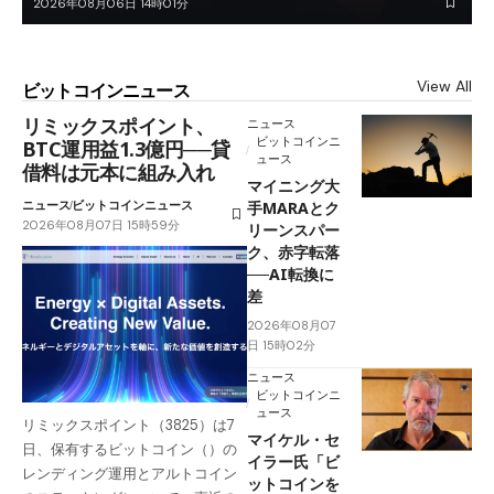
2026年08月06日 14時01分
View All
ビットコインニュース
リミックスポイント、
ニュース
ビットコインニ
BTC運用益1.3億円──貸
ュース
借料は元本に組み入れ
マイニング大
ニュース
ビットコインニュース
手MARAとク
2026年08月07日 15時59分
リーンスパー
ク、赤字転落
──AI転換に
差
2026年08月07
日 15時02分
ニュース
ビットコインニ
ュース
リミックスポイント（3825）は7
マイケル・セ
日、保有するビットコイン（）の
イラー氏「ビ
レンディング運用とアルトコイン
ットコインを