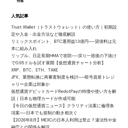
特集
人気記事
Trust Wallet（トラストウォレット）の使い方｜初期設
定や入金・出金方法など徹底解説
リミックスポイント、BTC運用益1.3億円──貸借料は元
本に組み入れ
リップル、日足長期HMAで攻防──戻り一巡後の下抜け
で0.95ドルを試す展開【仮想通貨チャート分析】
XRP、BTC、ETH、TAKE
JPX、業態転換に再審査制度を検討──暗号資産トレジ
ャリー企業は対象か
仮想通貨デビットカードRedotPayの特徴や使い方を解
説｜日本も物理カードが作成可能
【今日の仮想通貨ニュース】クラリティ法案に倫理条
項案──日本でも規制の動き相次ぐ
【2026年8月】MEXCの日本人利用は禁止？違法性や金
融庁との関係を解説