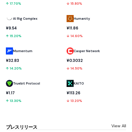
↑ 17.70%
↓ 15.80%
AI Rig Complex
Humanity
¥9.54
¥11.86
↑ 15.20%
↓ 14.60%
Momentum
Casper Network
¥32.83
¥0.3032
↑ 14.20%
↓ 14.50%
Truebit Protocol
KAITO
¥1.17
¥113.26
↑ 13.30%
↓ 13.20%
View All
プレスリリース