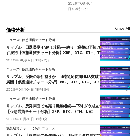
2026年08月04
日 09時49分
View All
価格分析
ニュース
仮想通貨チャート分析
リップル、日足長期HMAで攻防──戻り一巡後の下抜けで0.95ドルを試
す展開【仮想通貨チャート分析】XRP、BTC、ETH、TAKE
2026年08月07日 18時22分
ニュース
仮想通貨チャート分析
リップル、反転の条件整うか──4時間足長期HMA突破で雲下端を目指す
展開【仮想通貨チャート分析】XRP、BTC、ETH、HOME
2026年08月04日 18時36分
ニュース
仮想通貨チャート分析
リップル、反発局面でも売り目線継続──下降ダウ成立で下値追う展開
【仮想通貨チャート分析】XRP、BTC、ETH、UAI
2026年07月30日 18時11分
仮想通貨チャート分析
ニュース
リップル、上昇再開の条件整うか──1時間足ダウ成立で1.185ドルを狙う