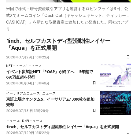
米国で株式・暗号資産取引アプリを運営するロビンフッドは6日、公
式Xでミームコイン「Cash Cat（キャッシュキャット、ティッカー：
CASHCAT）」を新たな取扱資産に追加したと発表した。同社のアプ
リ…
1inch、セルフカストディ型流動性レイヤー
「Aqua」を正式展開
2026年07月29日 15時22分
NFTニュース
ニュース
イベント参加証NFT「POAP」が終了へ──5年超で
670万点超を発行
2026年08月04日 13時46分
イーサリアムニュース
ニュース
東証上場クオンタムS、イーサリアム1,000枚を追加
売却
2026年07月31日 12時29分
ニュース
DeFiニュース
1inch、セルフカストディ型流動性レイヤー「Aqua」を正式展開
2026年07月29日 15時22分