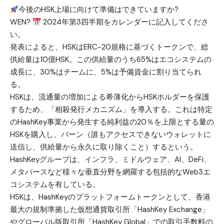
今後のHSK上場に向けて準備はできていますか?
WEN?
2024年第3四半期をカレンダーに記入してくださ
い。
発表によると、HSKはERC-20規格に基づくトークンで、総
供給量は10億HSK。この供給量のうち65%はエコシステムの
成長に、30%はチームに、5%は予備資金に割り当てられ
る。
HSKは、流通量の増加による希薄化からHSKホルダーを保護
するため、「相殺発行メカニズム」を導入する。これは特定
のHashKey事業から発生する純利益の20％を上限とする量の
HSKを購入し、バーン（誰もアクセスできないウォレットに
送信し、供給量から永久に取り除くこと）するという。
HashKeyグループは、インフラ、ミドルウェア、AI、DeFi、
メタバースなど様々な垂直分野を網羅する包括的なWeb3エ
コシステムを有している。
HSKは、HashKeyのプラットフォームトークンとして、香港
最大の規制準拠した仮想通貨取引所「HashKey Exchange」
やグローバル版取引所「HashKey Global」での取引手数料の