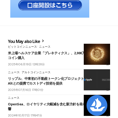
You May also Like
ビットコインニュース
ニュース
米上場ヘルスケア企業「プレネティクス」、2,000万ドル分のビット
コイン購入
2025年06月19日 12時28分
ニュース
アルトコインニュース
リップル、中東初の不動産トークン化プロジェクトを支援──Ctrl
Altとの提携でカストディ技術を提供
2025年07月16日 17時01分
ニュース
OpenSea、ロイヤリティ大幅減を含む新方針を発表｜競合Blurが影
響
2024年10月17日 17時47分