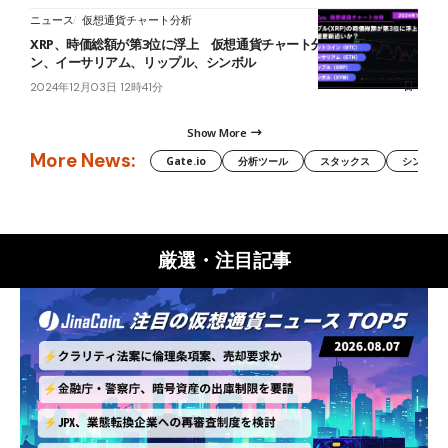
ニュース
仮想通貨チャート分析
XRP、時価総額が第3位に浮上 仮想通貨チャート分析：ビットコイ
ン、イーサリアム、リップル、シンボル
2024年12月03日 12時41分
Show More
More News:
Gate.io
分析ツール
スタックス
シンボル（
厳選・注目記事