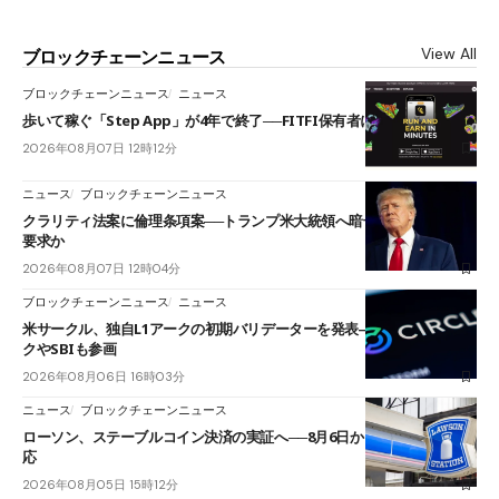
View All
ブロックチェーンニュース
ブロックチェーンニュース
ニュース
歩いて稼ぐ「Step App」が4年で終了──FITFI保有者に対応呼びかけ
2026年08月07日 12時12分
ニュース
ブロックチェーンニュース
クラリティ法案に倫理条項案──トランプ米大統領へ暗号資産事業の売却
要求か
2026年08月07日 12時04分
ブロックチェーンニュース
ニュース
米サークル、独自L1アークの初期バリデーターを発表――ブラックロッ
クやSBIも参画
2026年08月06日 16時03分
ニュース
ブロックチェーンニュース
ローソン、ステーブルコイン決済の実証へ──8月6日からJPYCやUSDC対
応
2026年08月05日 15時12分