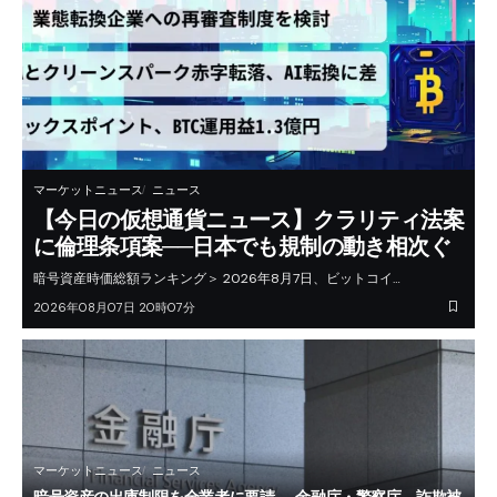
マーケットニュース
ニュース
【今日の仮想通貨ニュース】クラリティ法案
に倫理条項案──日本でも規制の動き相次ぐ
暗号資産時価総額ランキング＞ 2026年8月7日、ビットコイ…
2026年08月07日 20時07分
マーケットニュース
ニュース
暗号資産の出庫制限を全業者に要請──金融庁・警察庁、詐欺被