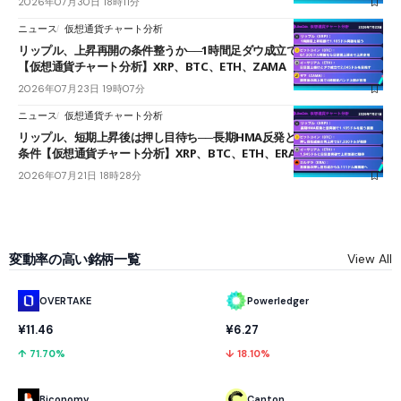
2026年07月30日 18時11分
ニュース
仮想通貨チャート分析
リップル、上昇再開の条件整うか──1時間足ダウ成立で1.185ドルを狙う
【仮想通貨チャート分析】XRP、BTC、ETH、ZAMA
2026年07月23日 19時07分
ニュース
仮想通貨チャート分析
リップル、短期上昇後は押し目待ち──長期HMA反発と雲上抜けが買い
条件【仮想通貨チャート分析】XRP、BTC、ETH、ERA
2026年07月21日 18時28分
変動率の高い銘柄一覧
View All
OVERTAKE
Powerledger
¥11.46
¥6.27
↑ 71.70%
↓ 18.10%
Biconomy
Canton