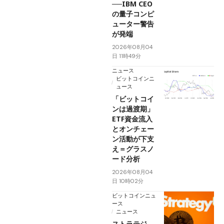
──IBM CEO
の量子コンピ
ューター警告
が発端
2026年08月04
日 11時49分
ニュース
ビットコインニ
ュース
「ビットコイ
ンは過渡期」
ETF資金流入
とオンチェー
ン活動が下支
え＝グラスノ
ード分析
2026年08月04
日 10時02分
ビットコインニュ
ース
ニュース
ストラテジ