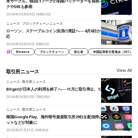
米サークル、独自L1アークの初期バリデーターを発表――ブラックロッ
クやSBIも参画
2026年08月06日 16時03分
ニュース
ブロックチェーンニュース
ローソン、ステーブルコイン決済の実証へ──8月6日からJPYCやUSDC対
応
2026年08月05日 15時12分
#
Binance
ブロックチェーン
初心者
米国証券取引委員会（SEC）
View All
取引所ニュース
ニュース
取引所ニュース
Bitgetが日本人の利用を終了へ──11月に取引停止、12月末に強制決済
2026年08月03日 12時24分
ニュース
取引所ニュース
韓国Google Play、海外暗号資産取引所29社を配信停止──OKXやバイビ
ットなどが対象に
2026年07月27日 12時16分