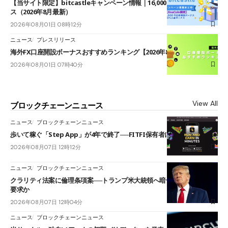
【当サイト限定】bitcastleキャンペーン情報｜16,000円口座開設ボーナ
ス（2026年8月最新）
2026年08月01日 08時12分
ニュース
プレスリリース
海外FX口座開設ボーナスおすすめランキング【2026年8月最新】
2026年08月01日 07時40分
View All
ブロックチェーンニュース
ニュース
ブロックチェーンニュース
歩いて稼ぐ「Step App」が4年で終了──FITFI保有者に対応呼びかけ
2026年08月07日 12時12分
ニュース
ブロックチェーンニュース
クラリティ法案に倫理条項案──トランプ米大統領へ暗号資産事業の売却
要求か
2026年08月07日 12時04分
ニュース
ブロックチェーンニュース