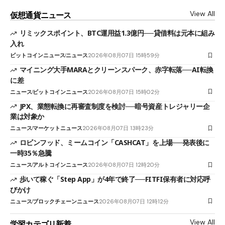
View All
仮想通貨ニュース
リミックスポイント、BTC運用益1.3億円──貸借料は元本に組み
入れ
ビットコインニュース
ニュース
2026年08月07日 15時59分
マイニング大手MARAとクリーンスパーク、赤字転落──AI転換
に差
ニュース
ビットコインニュース
2026年08月07日 15時02分
JPX、業態転換に再審査制度を検討──暗号資産トレジャリー企
業は対象か
ニュース
マーケットニュース
2026年08月07日 13時23分
ロビンフッド、ミームコイン「CASHCAT」を上場──発表後に
一時35％急騰
ニュース
アルトコインニュース
2026年08月07日 12時20分
歩いて稼ぐ「Step App」が4年で終了──FITFI保有者に対応呼
びかけ
ニュース
ブロックチェーンニュース
2026年08月07日 12時12分
View All
学習カテゴリ新着