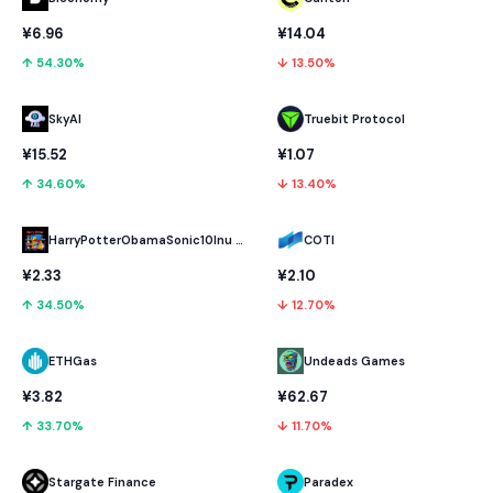
¥6.96
¥14.04
↑ 54.30%
↓ 13.50%
SkyAI
Truebit Protocol
¥15.52
¥1.07
↑ 34.60%
↓ 13.40%
HarryPotterObamaSonic10Inu (ETH)
COTI
¥2.33
¥2.10
↑ 34.50%
↓ 12.70%
ETHGas
Undeads Games
¥3.82
¥62.67
↑ 33.70%
↓ 11.70%
Stargate Finance
Paradex