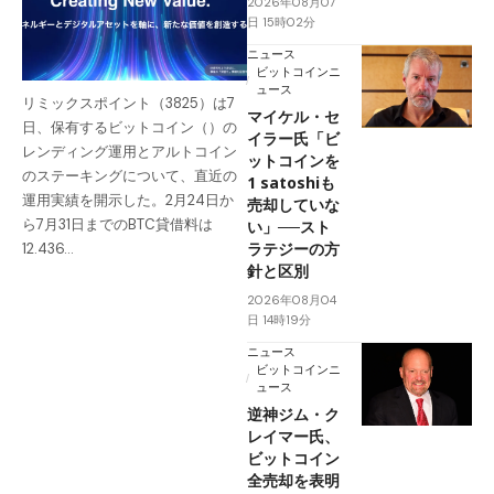
2026年08月07
日 15時02分
ニュース
ビットコインニ
ュース
リミックスポイント（3825）は7
マイケル・セ
日、保有するビットコイン（）の
イラー氏「ビ
レンディング運用とアルトコイン
ットコインを
のステーキングについて、直近の
1 satoshiも
運用実績を開示した。2月24日か
売却していな
ら7月31日までのBTC貸借料は
い」──スト
ラテジーの方
12.436…
針と区別
2026年08月04
日 14時19分
ニュース
ビットコインニ
ュース
逆神ジム・ク
レイマー氏、
ビットコイン
全売却を表明