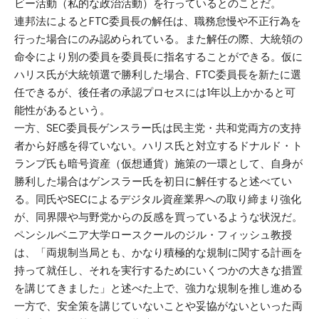
ビー活動（私的な政治活動）を行っているとのことだ。
連邦法によるとFTC委員長の解任は、職務怠慢や不正行為を
行った場合にのみ認められている。また解任の際、大統領の
命令により別の委員を委員長に指名することができる。仮に
ハリス氏が大統領選で勝利した場合、FTC委員長を新たに選
任できるが、後任者の承認プロセスには1年以上かかると可
能性があるという。
一方、SEC委員長ゲンスラー氏は民主党・共和党両方の支持
者から好感を得ていない。ハリス氏と対立するドナルド・ト
ランプ氏も暗号資産（仮想通貨）施策の一環として、自身が
勝利した場合はゲンスラー氏を初日に解任すると述べてい
る。同氏やSECによるデジタル資産業界への取り締まり強化
が、同界隈や与野党からの反感を買っているような状況だ。
ペンシルベニア大学ロースクールのジル・フィッシュ教授
は、「両規制当局とも、かなり積極的な規制に関する計画を
持って就任し、それを実行するためにいくつかの大きな措置
を講じてきました」と述べた上で、強力な規制を推し進める
一方で、安全策を講じていないことや妥協がないといった両