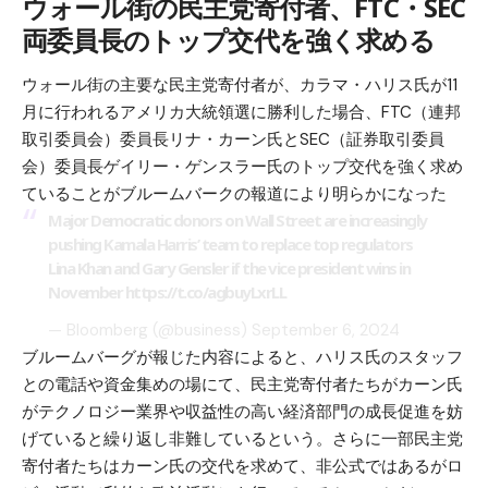
ウォール街の民主党寄付者、FTC・SEC
両委員長のトップ交代を強く求める
ウォール街の主要な民主党寄付者が、カラマ・ハリス氏が11
月に行われるアメリカ大統領選に勝利した場合、FTC（連邦
取引委員会）委員長リナ・カーン氏とSEC（証券取引委員
会）委員長ゲイリー・ゲンスラー氏のトップ交代を強く求め
ていることがブルームバークの報道により明らかになった
Major Democratic donors on Wall Street are increasingly
pushing Kamala Harris’ team to replace top regulators
Lina Khan and Gary Gensler if the vice president wins in
November
https://t.co/agbuyLxrLL
— Bloomberg (@business)
September 6, 2024
ブルームバーグが報じた内容によると、ハリス氏のスタッフ
との電話や資金集めの場にて、民主党寄付者たちがカーン氏
がテクノロジー業界や収益性の高い経済部門の成長促進を妨
げていると繰り返し非難しているという。さらに一部民主党
寄付者たちはカーン氏の交代を求めて、非公式ではあるがロ