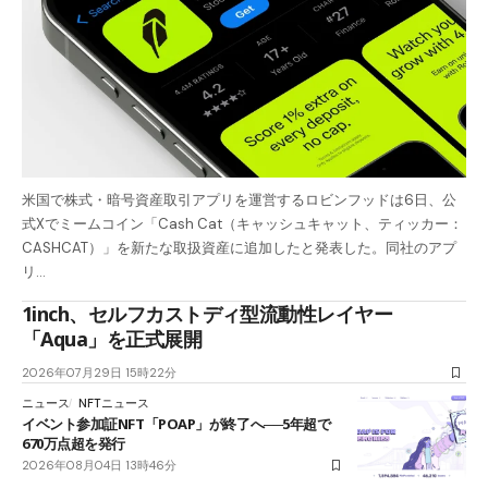
米国で株式・暗号資産取引アプリを運営するロビンフッドは6日、公
式Xでミームコイン「Cash Cat（キャッシュキャット、ティッカー：
CASHCAT）」を新たな取扱資産に追加したと発表した。同社のアプ
リ…
1inch、セルフカストディ型流動性レイヤー
「Aqua」を正式展開
2026年07月29日 15時22分
ニュース
NFTニュース
イベント参加証NFT「POAP」が終了へ──5年超で
670万点超を発行
2026年08月04日 13時46分