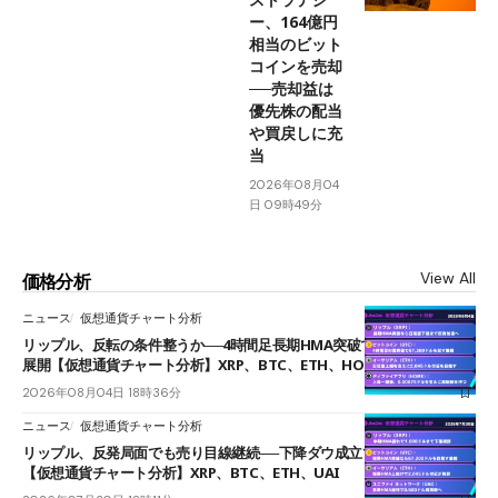
ー、164億円
相当のビット
コインを売却
──売却益は
優先株の配当
や買戻しに充
当
2026年08月04
日 09時49分
View All
価格分析
ニュース
仮想通貨チャート分析
リップル、反転の条件整うか──4時間足長期HMA突破で雲下端を目指す
展開【仮想通貨チャート分析】XRP、BTC、ETH、HOME
2026年08月04日 18時36分
ニュース
仮想通貨チャート分析
リップル、反発局面でも売り目線継続──下降ダウ成立で下値追う展開
【仮想通貨チャート分析】XRP、BTC、ETH、UAI