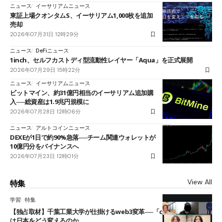
ニュース
イーサリアムニュース
東証上場クオンタムS、イーサリアム1,000枚を追加
売却
2026年07月31日 12時29分
ニュース
DeFiニュース
1inch、セルフカストディ型流動性レイヤー「Aqua」を正式展開
2026年07月29日 15時22分
ニュース
イーサリアムニュース
ビットマイン、約31億円相当のイーサリアム追加購
入──総資産は1.9兆円規模に
2026年07月28日 12時06分
ニュース
アルトコインニュース
DEXEが1日で約90%急落──チーム関連ウォレットが
10億円分をバイナンスへ
2026年07月23日 12時01分
View All
特集
学習
特集
【独占取材】千葉工業大学が仕掛けるweb3変革──「cJPY」とAIの融合
は日本をどう変えるのか