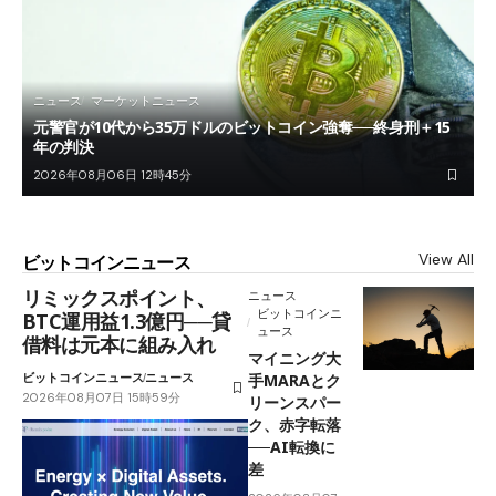
ニュース
マーケットニュース
元警官が10代から35万ドルのビットコイン強奪──終身刑＋15
年の判決
2026年08月06日 12時45分
View All
ビットコインニュース
リミックスポイント、
ニュース
ビットコインニ
BTC運用益1.3億円──貸
ュース
借料は元本に組み入れ
マイニング大
ビットコインニュース
ニュース
手MARAとク
2026年08月07日 15時59分
リーンスパー
ク、赤字転落
──AI転換に
差