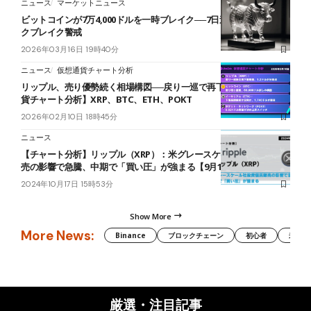
ニュース
マーケットニュース
ビットコインが7万4,000ドルを一時ブレイク──7日連続陽線もフェイ
クブレイク警戒
2026年03月16日 19時40分
ニュース
仮想通貨チャート分析
リップル、売り優勢続く相場構図──戻り一巡で再下落警戒【仮想通
貨チャート分析】XRP、BTC、ETH、POKT
2026年02月10日 18時45分
ニュース
【チャート分析】リップル（XRP）：米グレースケール社投資信託販
売の影響で急騰、中期で「買い圧」が強まる【9月13日】
2024年10月17日 15時53分
Show More
More News:
Binance
ブロックチェーン
初心者
米国証
厳選・注目記事