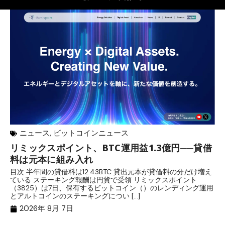
ニュース
,
ビットコインニュース
リミックスポイント、BTC運用益1.3億円──貸借
マ
料は元本に組み入れ
転
目次 半年間の貸借料は12.43BTC 貸出元本が貸借料の分だけ増え
目
ている ステーキング報酬は円貨で受領 リミックスポイント
が
（3825）は7日、保有するビットコイン（）のレンディング運用
ニ
とアルトコインのステーキングについ […]
パ
2026年 8月 7日