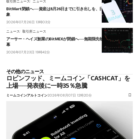
取引所ニュース
ニュース
BitMart閉鎖へ──資産は8月26日までに引き出しを、日本人利用者も対
象
2026年07月26日 13時03分
ニュース
取引所ニュース
アーサー・ヘイズ創業のBitMEXが閉鎖へ──無期限先物を生んだ11年に
幕
2026年07月23日 19時42分
その他のニュース
ロビンフッド、ミームコイン「CASHCAT」を
上場──発表後に一時35％急騰
ミームコイン
アルトコイン
2026年08月07日 12時20分