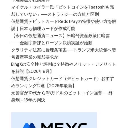
下端突破が転換条件
マイケル・セイラー氏「ビットコインを1 satoshiも売
却していない」──ストラテジーの方針と区別
仮想通貨デビットカードRedotPayの特徴や使い方を解
説｜日本も物理カードが作成可能
【今日の仮想通貨ニュース】米暗号資産政策に暗雲
――金融庁新課とローソン決済実証が始動
クラリティ法案に倫理条項案──トランプ米大統領へ暗
号資産事業の売却要求か
BingXの安全性と評判は？特徴やメリット・デメリット
を解説【2026年8月】
仮想通貨クレジットカード（デビットカード）おすす
めランキング12選【2026年最新】
元警官が10代から35万ドルのビットコイン強奪──終
身刑＋15年の判決