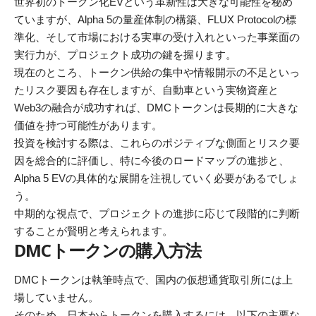
世界初のトークン化EVという革新性は大きな可能性を秘め
ていますが、Alpha 5の量産体制の構築、FLUX Protocolの標
準化、そして市場における実車の受け入れといった事業面の
実行力が、プロジェクト成功の鍵を握ります。
現在のところ、トークン供給の集中や情報開示の不足といっ
たリスク要因も存在しますが、自動車という実物資産と
Web3の融合が成功すれば、DMCトークンは長期的に大きな
価値を持つ可能性があります。
投資を検討する際は、これらのポジティブな側面とリスク要
因を総合的に評価し、特に今後のロードマップの進捗と、
Alpha 5 EVの具体的な展開を注視していく必要があるでしょ
う。
中期的な視点で、プロジェクトの進捗に応じて段階的に判断
することが賢明と考えられます。
DMCトークンの購入方法
DMCトークンは執筆時点で、国内の仮想通貨取引所には上
場していません。
そのため、日本からトークンを購入するには、以下の主要な