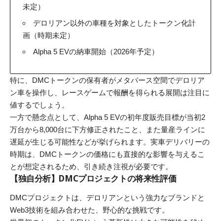
未定）
デロリアン以外の車種を対象としたトークン化計
画（時期未定）
Alpha 5 EVの納車開始（2026年予定）
特に、DMCトークンの保有者がメタバース空間でデロリア
ン車を操作し、レースゲームで報酬を得られる展開は注目に
値するでしょう。
一方で懸念点として、Alpha 5 EVの初年度販売目標が当初2
万台から8,000台に下方修正されたこと、また量産ラインに
遅延が生じる可能性などが挙げられます。実車デリバリーの
時期は、DMCトークンの価格にも直接的な影響を与えるこ
とが想定されるため、引き続き注視が必要です。
【独自分析】DMCプロジェクトの将来性評価
DMCプロジェクトは、デロリアンという強力なブランドと
Web3技術を組み合わせた、野心的な挑戦です。