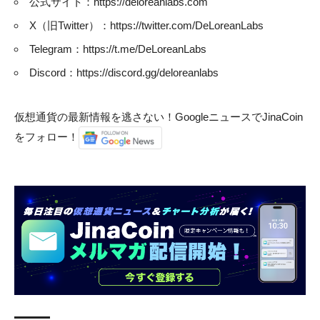
公式サイト：
https://deloreanlabs.com
X（旧Twitter）：
https://twitter.com/DeLoreanLabs
Telegram：
https://t.me/DeLoreanLabs
Discord：
https://discord.gg/deloreanlabs
仮想通貨の最新情報を逃さない！GoogleニュースでJinaCoin
をフォロー！