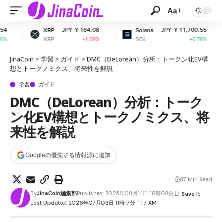
Aa
JPY-¥ 164.08
JPY-¥ 11,700.55
XRP
Solana
Dogeco
XRP
SOL
DOGE
-1.09%
+0.78%
JinaCoin
>
学習
>
ガイド
>
DMC（DeLorean）分析：トークン化EV構
想とトークノミクス、将来性を解説
学習
ガイド
DMC（DeLorean）分析：トーク
ン化EV構想とトークノミクス、将
来性を解説
Googleの優先する情報源に追加
87 Min Read
By
JinaCoin編集部
Published: 2025年08月14日 16時08分
Last Updated: 2026年07月03日 11時17分 11:17 AM