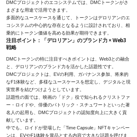
DMCプロジェクトのエコシステムでは、DMCトークンがさ
まざまな用途で活用できます。
多面的なユースケースを通じて、トークンはデロリアンのエ
コシステムの中心的な存在となるように設計されており、相
乗的にトークン価値を高める効果が期待できます。
注目ポイント：「デロリアン」のブランド力 × Web3
戦略
DMCトークンの特に注目すべきポイントは、Web3との融合
と、デロリアンのブランド力を活かした話題性です。
DMCプロジェクトは、EVの利用、ガバナンス参加、将来的
なF1体験など、多様なユースケースを想定し、デジタルと現
実世界を結びつけようとしています。
話題性の面では、映画の「ドク」役で知られるクリストファ
ー・ロイドや、俳優のパトリック・スチュワートといった著
名人の起用も、DMCプロジェクトの認知度向上に大きく貢
献しています。
中でも、ロイドが登場した「Time Capsule」NFTキャンペー
ンは、EVやF1体験を賞品とする内容で大きな話題を呼びま