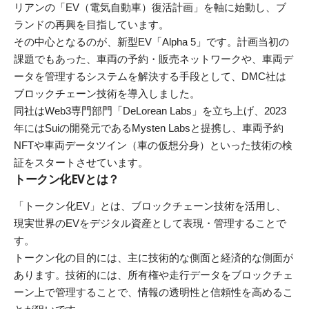
リアンの「EV（電気自動車）復活計画」を軸に始動し、ブ
ランドの再興を目指しています。
その中心となるのが、新型EV「Alpha 5」です。計画当初の
課題でもあった、車両の予約・販売ネットワークや、車両デ
ータを管理するシステムを解決する手段として、DMC社は
ブロックチェーン技術を導入しました。
同社はWeb3専門部門「DeLorean Labs」を立ち上げ、2023
年にはSuiの開発元であるMysten Labsと提携し、車両予約
NFTや車両データツイン（車の仮想分身）といった技術の検
証をスタートさせています。
トークン化EVとは？
「トークン化EV」とは、ブロックチェーン技術を活用し、
現実世界のEVをデジタル資産として表現・管理することで
す。
トークン化の目的には、主に技術的な側面と経済的な側面が
あります。技術的には、所有権や走行データをブロックチェ
ーン上で管理することで、情報の透明性と信頼性を高めるこ