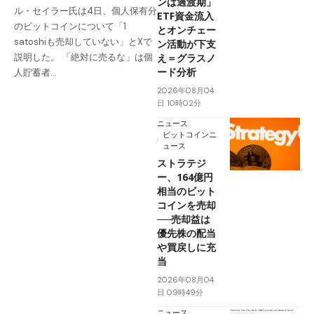
ンは過渡期」
ル・セイラー氏は4日、個人保有分
ETF資金流入
のビットコインについて「1
とオンチェー
satoshiも売却していない」とXで
ン活動が下支
え＝グラスノ
説明した。 「絶対に売るな」は個
ード分析
人貯蓄者…
2026年08月04
日 10時02分
ニュース
ビットコインニ
ュース
ストラテジ
ー、164億円
相当のビット
コインを売却
──売却益は
優先株の配当
や買戻しに充
当
2026年08月04
日 09時49分
ニュース