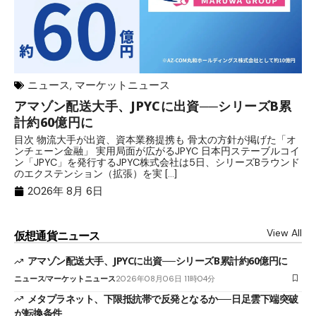
ニュース
,
マーケットニュース
アマゾン配送大手、JPYCに出資──シリーズB累
メ
計約60億円に
日
目次 物流大手が出資、資本業務提携も 骨太の方針が掲げた「オ
メ
ンチェーン金融」 実用局面が広がるJPYC 日本円ステーブルコイ
（
ン「JPYC」を発行するJPYC株式会社は5日、シリーズBラウンド
日
のエクステンション（拡張）を実 […]
2
2026年 8月 6日
View All
仮想通貨ニュース
アマゾン配送大手、JPYCに出資──シリーズB累計約60億円に
ニュース
マーケットニュース
2026年08月06日 11時04分
メタプラネット、下限抵抗帯で反発となるか──日足雲下端突破
が転換条件