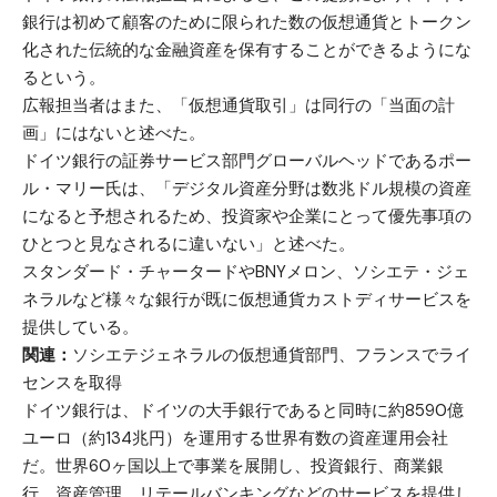
銀行は初めて顧客のために限られた数の仮想通貨とトークン
化された伝統的な金融資産を保有することができるようにな
るという。
広報担当者はまた、「仮想通貨取引」は同行の「当面の計
画」にはないと述べた。
ドイツ銀行の証券サービス部門グローバルヘッドであるポー
ル・マリー氏は、「デジタル資産分野は数兆ドル規模の資産
になると予想されるため、投資家や企業にとって優先事項の
ひとつと見なされるに違いない」と述べた。
スタンダード・チャータードやBNYメロン、ソシエテ・ジェ
ネラルなど様々な銀行が既に仮想通貨カストディサービスを
提供している。
関連：
ソシエテジェネラルの仮想通貨部門、フランスでライ
センスを取得
ドイツ銀行は、ドイツの大手銀行であると同時に約8590億
ユーロ（約134兆円）を運用する世界有数の資産運用会社
だ。世界60ヶ国以上で事業を展開し、投資銀行、商業銀
行、資産管理、リテールバンキングなどのサービスを提供し