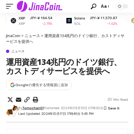
Aa
-¥ 164.54
JPY-¥ 11,570.87
JPY-¥
Solana
Dogecoin
SOL
DOGE
-2.79%
-1.02%
JinaCoin
>
ニュース
>
運用資産134兆円のドイツ銀行、カストディサ
ービスを提供へ
ニュース
運用資産134兆円のドイツ銀行、
カストディサービスを提供へ
Googleの優先する情報源に追加
7 Min Read
By
Tomochan01
Published: 2023年09月15日 07時30分
Last Updated: 2024年10月17日 17時45分 5:45 PM