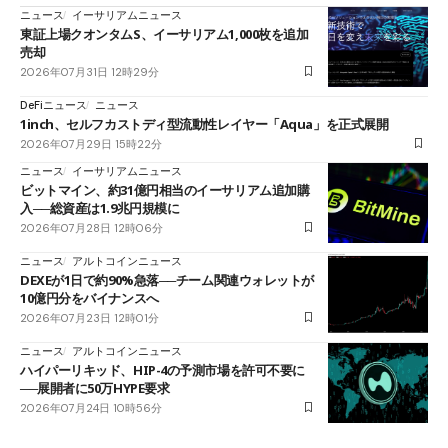
ニュース
イーサリアムニュース
東証上場クオンタムS、イーサリアム1,000枚を追加
売却
2026年07月31日 12時29分
DeFiニュース
ニュース
1inch、セルフカストディ型流動性レイヤー「Aqua」を正式展開
2026年07月29日 15時22分
ニュース
イーサリアムニュース
ビットマイン、約31億円相当のイーサリアム追加購
入──総資産は1.9兆円規模に
2026年07月28日 12時06分
ニュース
アルトコインニュース
DEXEが1日で約90%急落──チーム関連ウォレットが
10億円分をバイナンスへ
2026年07月23日 12時01分
ニュース
アルトコインニュース
ハイパーリキッド、HIP-4の予測市場を許可不要に
──展開者に50万HYPE要求
2026年07月24日 10時56分