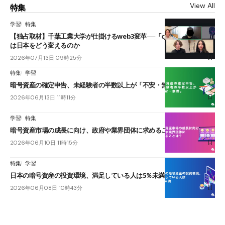
View All
特集
学習
特集
【独占取材】千葉工業大学が仕掛けるweb3変革──「cJPY」とAIの融合
は日本をどう変えるのか
2026年07月13日 09時25分
特集
学習
暗号資産の確定申告、未経験者の半数以上が「不安・無理」
2026年06月13日 11時11分
学習
特集
暗号資産市場の成長に向け、政府や業界団体に求めることは？
2026年06月10日 11時15分
特集
学習
日本の暗号資産の投資環境、満足している人は5％未満
2026年06月08日 10時43分