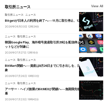
View All
取引所ニュース
取引所ニュース
ニュース
Bitgetが日本人の利用を終了へ──11月に取引停止、12月末に強制決済
2026年08月03日 12時24分
ニュース
取引所ニュース
韓国Google Play、海外暗号資産取引所29社を配信停止──OKXやバイビ
ットなどが対象に
2026年07月27日 12時16分
ニュース
取引所ニュース
BitMart閉鎖へ──資産は8月26日までに引き出しを、日本人利用者も対
象
2026年07月26日 13時03分
ニュース
取引所ニュース
アーサー・ヘイズ創業のBitMEXが閉鎖へ──無期限先物を生んだ11年に
幕
2026年07月23日 19時42分