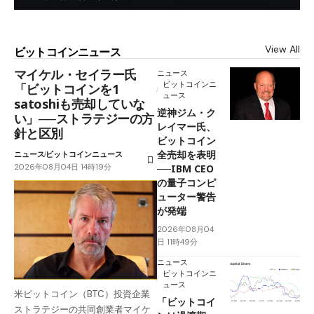
View All
ビットコインニュース
マイケル・セイラー氏
ニュース
ビットコインニ
「ビットコインを1
ュース
satoshiも売却していな
逆神ジム・ク
い」──ストラテジーの方
レイマー氏、
針と区別
ビットコイン
全売却を表明
ニュース
ビットコインニュース
2026年08月04日 14時19分
──IBM CEO
の量子コンピ
ューター警告
が発端
2026年08月04
日 11時49分
ニュース
ビットコインニ
ュース
米ビットコイン（BTC）投資企業
「ビットコイ
ストラテジーの共同創業者マイケ