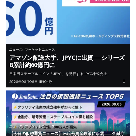
ニュース
マーケットニュース
アマゾン配送大手、JPYCに出資──シリーズ
B累計約60億円に
日本円ステーブルコイン「JPYC」を発行するJPYC株式会社…
2026年08月06日 11時04分
ニュース
マーケットニュース
【今日の仮想通貨ニュース】米暗号資産政策に暗雲――金融庁