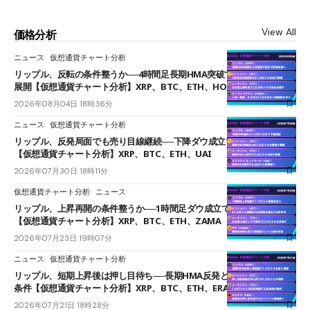
View All
価格分析
ニュース
仮想通貨チャート分析
リップル、反転の条件整うか──4時間足長期HMA突破で雲下端を目指す
展開【仮想通貨チャート分析】XRP、BTC、ETH、HOME
2026年08月04日 18時36分
ニュース
仮想通貨チャート分析
リップル、反発局面でも売り目線継続──下降ダウ成立で下値追う展開
【仮想通貨チャート分析】XRP、BTC、ETH、UAI
2026年07月30日 18時11分
仮想通貨チャート分析
ニュース
リップル、上昇再開の条件整うか──1時間足ダウ成立で1.185ドルを狙う
【仮想通貨チャート分析】XRP、BTC、ETH、ZAMA
2026年07月23日 19時07分
ニュース
仮想通貨チャート分析
リップル、短期上昇後は押し目待ち──長期HMA反発と雲上抜けが買い
条件【仮想通貨チャート分析】XRP、BTC、ETH、ERA
2026年07月21日 18時28分