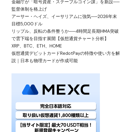
金融庁が「暗号資産・ステーブルコイン課」を新設──
監督体制を格上げ
アーサー・ヘイズ、イーサリアムに強気──2026年末
目標5,000ドル
リップル、反転の条件整うか──4時間足長期HMA突破
で雲下端を目指す展開【仮想通貨チャート分析】
XRP、BTC、ETH、HOME
仮想通貨デビットカードRedotPayの特徴や使い方を解
説｜日本も物理カードが作成可能