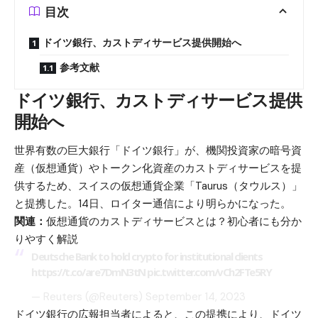
目次
ドイツ銀行、カストディサービス提供開始へ
参考文献
ドイツ銀行、カストディサービス提供
開始へ
世界有数の巨大銀行「ドイツ銀行」が、機関投資家の暗号資
産（仮想通貨）やトークン化資産のカストディサービスを提
供するため、スイスの仮想通貨企業「Taurus（タウルス）」
と提携した。14日、ロイター通信により明らかになった。
関連：
仮想通貨のカストディサービスとは？初心者にも分か
りやすく解説
Deutsche Bank to hold crypto for institutional clients
https://t.co/are7DmN3tN
pic.twitter.com/vCh2FTe5RY
— Reuters (@Reuters)
September 14, 2023
ドイツ銀行の広報担当者によると、この提携により、ドイツ