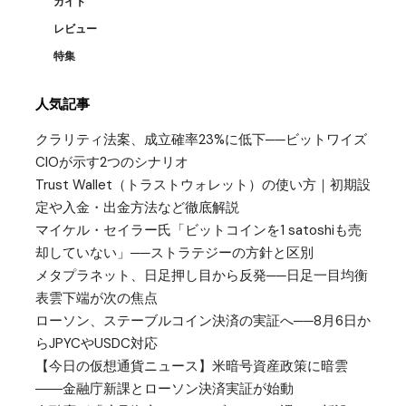
ガイド
レビュー
特集
人気記事
クラリティ法案、成立確率23%に低下──ビットワイズ
CIOが示す2つのシナリオ
Trust Wallet（トラストウォレット）の使い方｜初期設
定や入金・出金方法など徹底解説
マイケル・セイラー氏「ビットコインを1 satoshiも売
却していない」──ストラテジーの方針と区別
メタプラネット、日足押し目から反発──日足一目均衡
表雲下端が次の焦点
ローソン、ステーブルコイン決済の実証へ──8月6日か
らJPYCやUSDC対応
【今日の仮想通貨ニュース】米暗号資産政策に暗雲
――金融庁新課とローソン決済実証が始動