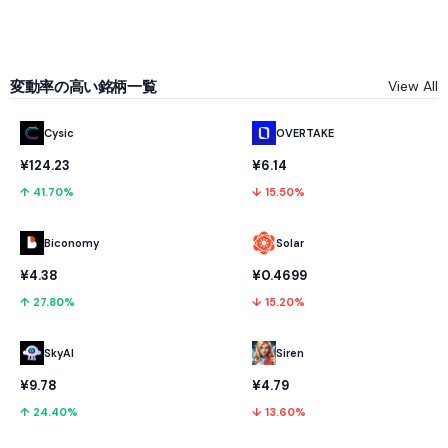
変動率の高い銘柄一覧
View All
Cysic
OVERTAKE
¥124.23
¥6.14
↑ 41.70%
↓ 15.50%
Biconomy
Solar
¥4.38
¥0.4699
↑ 27.80%
↓ 15.20%
SkyAI
Siren
¥9.78
¥4.79
↑ 24.40%
↓ 13.60%