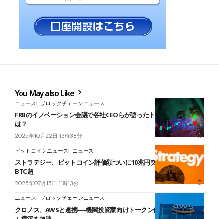
You May also Like
ニュース
ブロックチェーンニュース
FRBのイノベーション会議で各社CEOらが語ったトークン化の展望と
は？
2025年10月22日 13時38分
ビットコインニュース
ニュース
ストラテジー、ビットコイン評価額ついに10兆円突破──保有量60万
BTC超
2025年07月15日 11時13分
ニュース
ブロックチェーンニュース
クロノス、AWSと連携──機関投資家向けトークン化プラットフォー
ム構築を加速