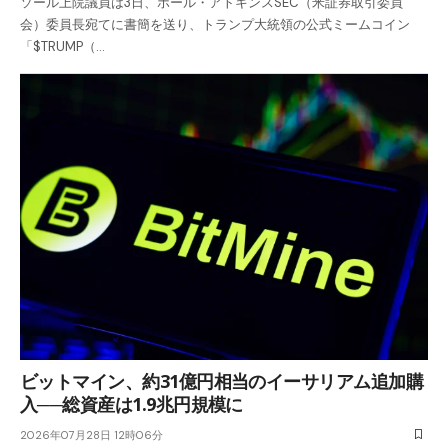
ソール上院議員は3日、ポール・アトキンスSEC（米証券取引委員
会）委員長宛てに書簡を送り、トランプ大統領の公式ミームコイン
「$TRUMP（…
ビットマイン、約31億円相当のイーサリアム追加購
入──総資産は1.9兆円規模に
2026年07月28日 12時06分