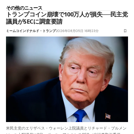
その他のニュース
トランプコイン崩壊で100万人が損失──民主党
議員がSECに調査要請
ミームコイン
ドナルド・トランプ
2026年08月05日 16時23分
米民主党のエリザベス・ウォーレン上院議員とリチャード・ブルメン