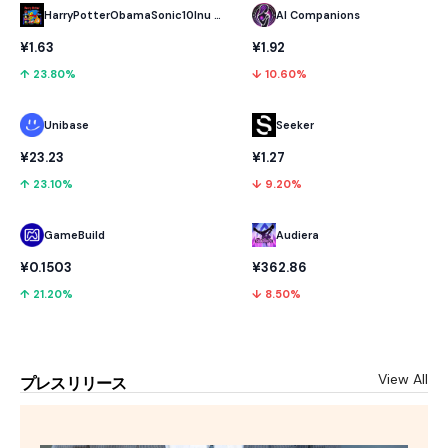
HarryPotterObamaSonic10Inu (ETH)
AI Companions
¥1.63
¥1.92
↑ 23.80%
↓ 10.60%
Unibase
Seeker
¥23.23
¥1.27
↑ 23.10%
↓ 9.20%
GameBuild
Audiera
¥0.1503
¥362.86
↑ 21.20%
↓ 8.50%
View All
プレスリリース