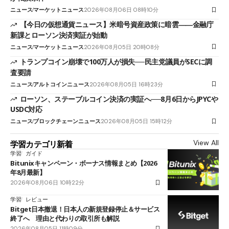
ニュース
マーケットニュース
2026年08月06日 08時10分
【今日の仮想通貨ニュース】米暗号資産政策に暗雲――金融庁
新課とローソン決済実証が始動
ニュース
マーケットニュース
2026年08月05日 20時08分
トランプコイン崩壊で100万人が損失──民主党議員がSECに調
査要請
ニュース
アルトコインニュース
2026年08月05日 16時23分
ローソン、ステーブルコイン決済の実証へ──8月6日からJPYCや
USDC対応
ニュース
ブロックチェーンニュース
2026年08月05日 15時12分
View All
学習カテゴリ新着
学習
ガイド
Bitunixキャンペーン・ボーナス情報まとめ【2026
年8月最新】
2026年08月06日 10時22分
学習
レビュー
Bitget日本撤退！日本人の新規登録停止＆サービス
終了へ 理由と代わりの取引所も解説
2026年08月05日 11時09分