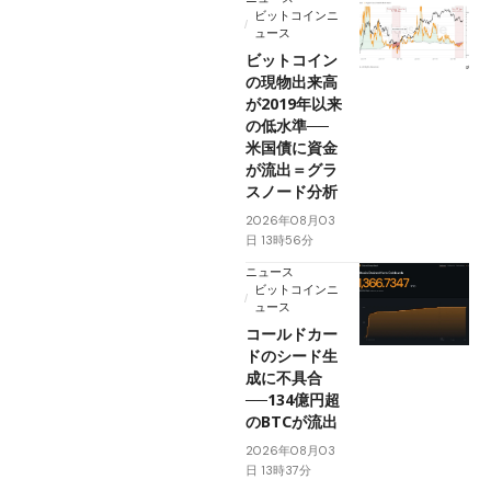
ビットコインニ
ュース
ビットコイン
の現物出来高
が2019年以来
の低水準──
米国債に資金
が流出＝グラ
スノード分析
2026年08月03
日 13時56分
ニュース
ビットコインニ
ュース
コールドカー
ドのシード生
成に不具合
──134億円超
のBTCが流出
2026年08月03
日 13時37分