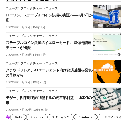
ニュース
ブロックチェーンニュース
ローソン、ステーブルコイン決済の実証へ──8月6日からJPYCやUSDC対
応
2026年08月05日 15時12分
ニュース
ブロックチェーンニュース
ステーブルコイン決済のイエローカード、63億円調達──ソニーやスタン
チャートが出資
2026年08月05日 11時59分
ニュース
ブロックチェーンニュース
クラウドフレア、AIエージェント向け決済基盤を発表──まずハンドル名
の予約から
2026年08月05日 10時28分
ニュース
ブロックチェーンニュース
テザー、四半期で約15億ドルの純営業利益──USDTのシェアは60%を突
破
2026年08月02日 08時30分
#
DeFi
Zoomex
ステーキング
Coinbase
カルダノ・エイダ（Ca