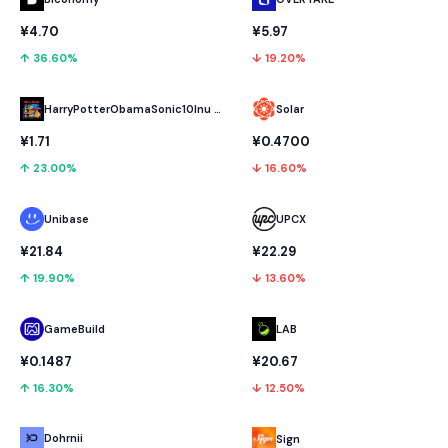
¥4.70
¥5.97
↑ 36.60%
↓ 19.20%
HarryPotterObamaSonic10Inu (ETH)
Solar
¥1.71
¥0.4700
↑ 23.00%
↓ 16.60%
Unibase
UPCX
¥21.84
¥22.29
↑ 19.90%
↓ 13.60%
GameBuild
LAB
¥0.1487
¥20.67
↑ 16.30%
↓ 12.50%
Dohrnii
Sign