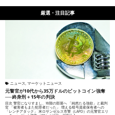
厳選・注目記事
ニュース
,
マーケットニュース
元警官が10代から35万ドルのビットコイン強奪
ア
──終身刑＋15年の判決
計
目次 警官になりすまし、18階の部屋へ 「純然たる強欲」と裁判
目
官 「被害者もまた犯罪者だった」 増える暗号資産保有者への
ン
「レンチアタック」 米ロサンゼルス市警（LAPD）の元警官エリ
ン