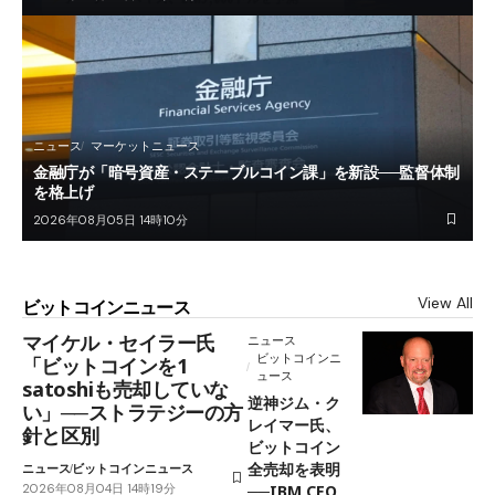
ニュース
マーケットニュース
金融庁が「暗号資産・ステーブルコイン課」を新設──監督体制
を格上げ
2026年08月05日 14時10分
View All
ビットコインニュース
マイケル・セイラー氏
ニュース
ビットコインニ
「ビットコインを1
ュース
satoshiも売却していな
逆神ジム・ク
い」──ストラテジーの方
レイマー氏、
針と区別
ビットコイン
全売却を表明
ニュース
ビットコインニュース
2026年08月04日 14時19分
──IBM CEO