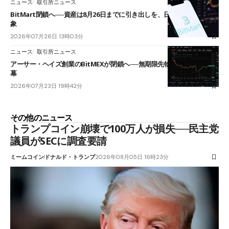
ニュース
取引所ニュース
BitMart閉鎖へ──資産は8月26日までに引き出しを、日本人利用者も対
象
2026年07月26日 13時03分
ニュース
取引所ニュース
アーサー・ヘイズ創業のBitMEXが閉鎖へ──無期限先物を生んだ11年に
幕
2026年07月23日 19時42分
その他のニュース
トランプコイン崩壊で100万人が損失──民主党
議員がSECに調査要請
ミームコイン
ドナルド・トランプ
2026年08月05日 16時23分