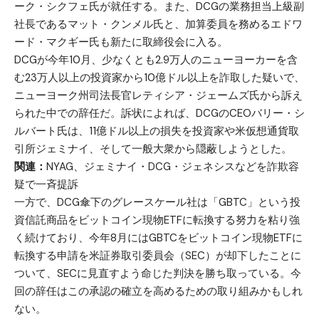
ーク・シクフェ氏が就任する。また、DCGの業務担当上級副
社長であるマット・クンメル氏と、加算委員を務めるエドワ
ード・マクギー氏も新たに取締役会に入る。
DCGが今年10月、少なくとも2.9万人のニューヨーカーを含
む23万人以上の投資家から10億ドル以上を詐取した疑いで、
ニューヨーク州司法長官レティシア・ジェームズ氏から訴え
られた中での辞任だ。訴状によれば、DCGのCEOバリー・シ
ルバート氏は、11億ドル以上の損失を投資家や米仮想通貨取
引所ジェミナイ、そして一般大衆から隠蔽しようとした。
関連：
NYAG、ジェミナイ・DCG・ジェネシスなどを詐欺容
疑で一斉提訴
一方で、DCG傘下のグレースケール社は「GBTC」という投
資信託商品をビットコイン現物ETFに転換する努力を粘り強
く続けており、今年8月にはGBTCをビットコイン現物ETFに
転換する申請を米証券取引委員会（SEC）が却下したことに
ついて、SECに見直すよう命じた判決を勝ち取っている。今
回の辞任はこの承認の確立を高めるための取り組みかもしれ
ない。