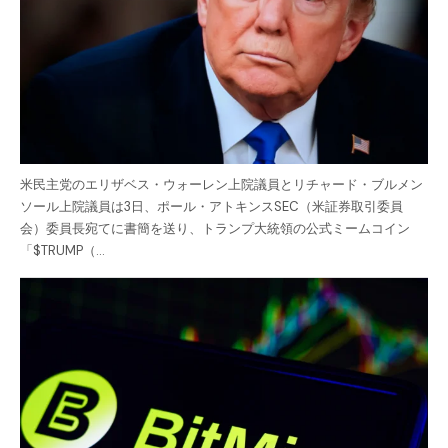
米民主党のエリザベス・ウォーレン上院議員とリチャード・ブルメン
ソール上院議員は3日、ポール・アトキンスSEC（米証券取引委員
会）委員長宛てに書簡を送り、トランプ大統領の公式ミームコイン
「$TRUMP（…