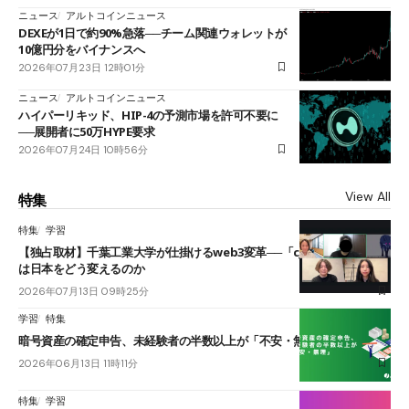
ニュース
アルトコインニュース
DEXEが1日で約90%急落──チーム関連ウォレットが
10億円分をバイナンスへ
2026年07月23日 12時01分
ニュース
アルトコインニュース
ハイパーリキッド、HIP-4の予測市場を許可不要に
──展開者に50万HYPE要求
2026年07月24日 10時56分
View All
特集
特集
学習
【独占取材】千葉工業大学が仕掛けるweb3変革──「cJPY」とAIの融合
は日本をどう変えるのか
2026年07月13日 09時25分
学習
特集
暗号資産の確定申告、未経験者の半数以上が「不安・無理」
2026年06月13日 11時11分
特集
学習