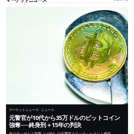
マーケットニュース
マーケットニュース
ニュース
元警官が10代から35万ドルのビットコイン
強奪──終身刑＋15年の判決
米ロサンゼルス市警（LAPD）の元警官エリック・ヘイレム被告…