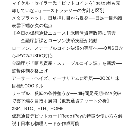
マイケル・セイラー氏「ビットコインを1 satoshiも売
却していない」──ストラテジーの方針と区別
メタプラネット、日足押し目から反発──日足一目均衡
表雲下端が次の焦点
【今日の仮想通貨ニュース】米暗号資産政策に暗雲
――金融庁新課とローソン決済実証が始動
ローソン、ステーブルコイン決済の実証へ──8月6日か
らJPYCやUSDC対応
金融庁が「暗号資産・ステーブルコイン課」を新設──
監督体制を格上げ
アーサー・ヘイズ、イーサリアムに強気──2026年末
目標5,000ドル
リップル、反転の条件整うか──4時間足長期HMA突破
で雲下端を目指す展開【仮想通貨チャート分析】
XRP、BTC、ETH、HOME
仮想通貨デビットカードRedotPayの特徴や使い方を解
説｜日本も物理カードが作成可能