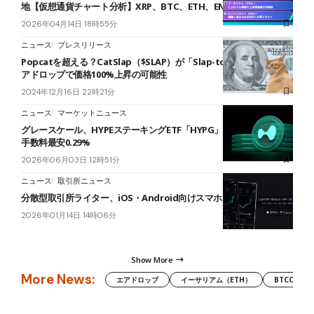
地【仮想通貨チャート分析】XRP、BTC、ETH、ENJ
2026年04月14日 18時55分
ニュース
プレスリリース
Popcatを超える？CatSlap（$SLAP）が「Slap-to-Earn」報酬とエ
アドロップで価格100%上昇の可能性
2024年12月16日 22時21分
ニュース
マーケットニュース
グレースケール、HYPEステーキングETF「HYPG」を6月4日上場──
手数料最安0.29%
2026年06月03日 12時51分
ニュース
取引所ニュース
分散型取引所ライター、iOS・Android向けスマホアプリ提供開始へ
2026年01月14日 14時06分
Show More
More News:
エアドロップ
イーサリアム（ETH）
BTCC