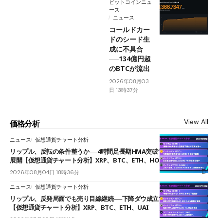
ビットコインニュ
ース
ニュース
コールドカー
ドのシード生
成に不具合
──134億円超
のBTCが流出
2026年08月03
日 13時37分
View All
価格分析
ニュース
仮想通貨チャート分析
リップル、反転の条件整うか──4時間足長期HMA突破で雲下端を目指す
展開【仮想通貨チャート分析】XRP、BTC、ETH、HOME
2026年08月04日 18時36分
ニュース
仮想通貨チャート分析
リップル、反発局面でも売り目線継続──下降ダウ成立で下値追う展開
【仮想通貨チャート分析】XRP、BTC、ETH、UAI