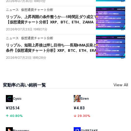
2026年07月30日 18時11分
ニュース
仮想通貨チャート分析
リップル、上昇再開の条件整うか──1時間足ダウ成立で1.185ドルを狙う
【仮想通貨チャート分析】XRP、BTC、ETH、ZAMA
2026年07月23日 19時07分
ニュース
仮想通貨チャート分析
リップル、短期上昇後は押し目待ち──長期HMA反発と雲上抜けが買い
条件【仮想通貨チャート分析】XRP、BTC、ETH、ERA
2026年07月21日 18時28分
変動率の高い銘柄一覧
View All
Cysic
Siren
¥125.14
¥4.83
↑ 40.80%
↓ 29.30%
Biconomy
OVERTAKE