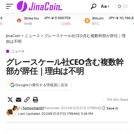
Aa
JPY-¥ 0.000759
JPY-¥ 10,166,877.27
 Inu
Bitcoin
E
BTC
-2.03%
+0.55%
JinaCoin
>
ニュース
>
グレースケール社CEO含む複数幹部が辞任｜理
由は不明
ニュース
グレースケール社CEO含む複数幹
部が辞任｜理由は不明
Googleの優先する情報源に追加
6 Min Read
By
Tomochan01
Published: 2023年12月27日 07時54分
Last Updated: 2024年10月17日 17時44分 5:44 PM