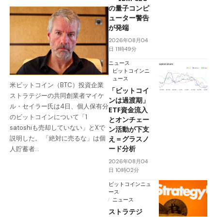
の量子コンピ
ューター警告
が発端
2026年08月04
日 11時49分
ニュース
ビットコインニ
ュース
米ビットコイン（BTC）投資企業
「ビットコイ
ストラテジーの共同創業者マイケ
ンは過渡期」
ル・セイラー氏は4日、個人保有分
ETF資金流入
のビットコインについて「1
とオンチェー
satoshiも売却していない」とXで
ン活動が下支
え＝グラスノ
説明した。 「絶対に売るな」は個
ード分析
人貯蓄者…
2026年08月04
日 10時02分
ビットコインニュ
ース
ニュース
ストラテジ