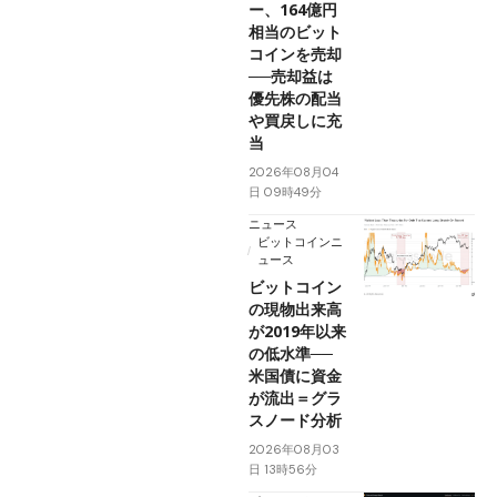
ー、164億円
相当のビット
コインを売却
──売却益は
優先株の配当
や買戻しに充
当
2026年08月04
日 09時49分
ニュース
ビットコインニ
ュース
ビットコイン
の現物出来高
が2019年以来
の低水準──
米国債に資金
が流出＝グラ
スノード分析
2026年08月03
日 13時56分