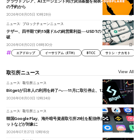
クラウドフレア、AIエージェント向け決済基盤を発表──まずハンドル名
の予約から
2026年08月05日 10時28分
ニュース
ブロックチェーンニュース
テザー、四半期で約15億ドルの純営業利益──USDTのシェアは60%を突
破
2026年08月02日 08時30分
#
エアドロップ
イーサリアム（ETH）
BTCC
サトシ・ナカモト
View All
取引所ニュース
ニュース
取引所ニュース
Bitgetが日本人の利用を終了へ──11月に取引停止、12月末に強制決済
2026年08月03日 12時24分
ニュース
取引所ニュース
韓国Google Play、海外暗号資産取引所29社を配信停止──OKXやバイビ
ットなどが対象に
2026年07月27日 12時16分