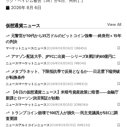
ック・ヘイレム被告（38）が4日、州刑 […]
の
2026年 8月 6日
View All
仮想通貨ニュース
元警官が10代から35万ドルのビットコイン強奪──終身刑＋15年
の判決
マーケットニュース
ニュース
2026年08月06日 12時45分
アマゾン配送大手、JPYCに出資──シリーズB累計約60億円に
ニュース
マーケットニュース
2026年08月06日 11時04分
メタプラネット、下限抵抗帯で反発となるか──日足雲下端突破
が転換条件
ニュース
マーケットニュース
2026年08月06日 08時10分
【今日の仮想通貨ニュース】米暗号資産政策に暗雲――金融庁
新課とローソン決済実証が始動
ニュース
マーケットニュース
2026年08月05日 20時08分
トランプコイン崩壊で100万人が損失──民主党議員がSECに調
査要請
ニュース
アルトコインニュース
2026年08月05日 16時23分