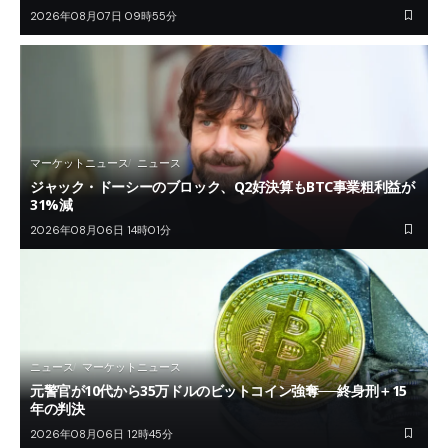
2026年08月07日 09時55分
マーケットニュース
ニュース
ジャック・ドーシーのブロック、Q2好決算もBTC事業粗利益が
31%減
2026年08月06日 14時01分
ニュース
マーケットニュース
元警官が10代から35万ドルのビットコイン強奪──終身刑＋15
年の判決
2026年08月06日 12時45分