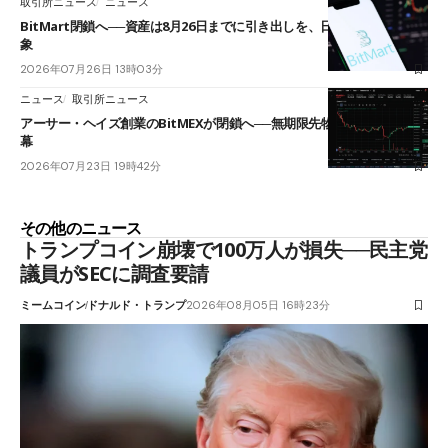
取引所ニュース
ニュース
BitMart閉鎖へ──資産は8月26日までに引き出しを、日本人利用者も対
象
2026年07月26日 13時03分
ニュース
取引所ニュース
アーサー・ヘイズ創業のBitMEXが閉鎖へ──無期限先物を生んだ11年に
幕
2026年07月23日 19時42分
その他のニュース
トランプコイン崩壊で100万人が損失──民主党
議員がSECに調査要請
ミームコイン
ドナルド・トランプ
2026年08月05日 16時23分