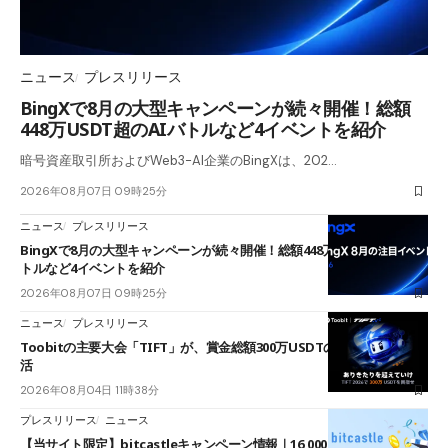
ニュース
プレスリリース
BingXで8月の大型キャンペーンが続々開催！総額
448万USDT超のAIバトルなど4イベントを紹介
暗号資産取引所およびWeb3-AI企業のBingXは、202…
2026年08月07日 09時25分
ニュース
プレスリリース
BingXで8月の大型キャンペーンが続々開催！総額448万USDT超のAIバ
トルなど4イベントを紹介
2026年08月07日 09時25分
ニュース
プレスリリース
Toobitの主要大会「TIFT」が、賞金総額300万USDTのレースとして復
活
2026年08月04日 11時38分
プレスリリース
ニュース
【当サイト限定】bitcastleキャンペーン情報｜16,000円口座開設ボーナ