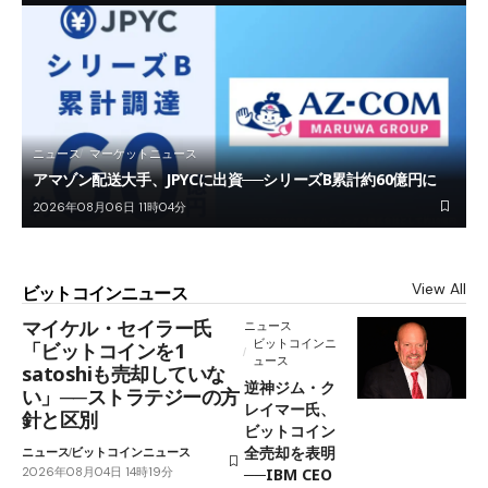
ニュース
マーケットニュース
アマゾン配送大手、JPYCに出資──シリーズB累計約60億円に
2026年08月06日 11時04分
View All
ビットコインニュース
マイケル・セイラー氏
ニュース
ビットコインニ
「ビットコインを1
ュース
satoshiも売却していな
逆神ジム・ク
い」──ストラテジーの方
レイマー氏、
針と区別
ビットコイン
全売却を表明
ニュース
ビットコインニュース
2026年08月04日 14時19分
──IBM CEO