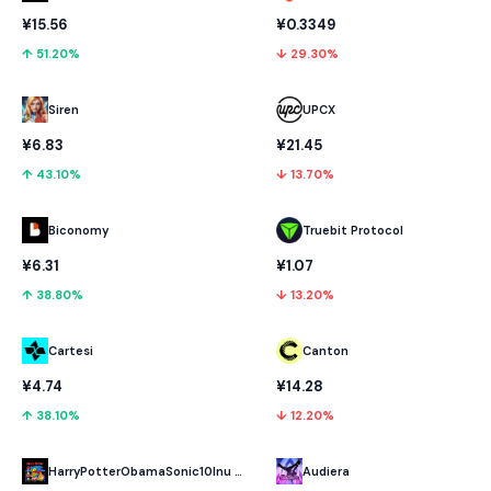
¥15.56
¥0.3349
↑ 51.20%
↓ 29.30%
UPCX
Siren
¥21.45
¥6.83
↓ 13.70%
↑ 43.10%
Biconomy
Truebit Protocol
¥6.31
¥1.07
↑ 38.80%
↓ 13.20%
Cartesi
Canton
¥4.74
¥14.28
↑ 38.10%
↓ 12.20%
HarryPotterObamaSonic10Inu (ETH)
Audiera