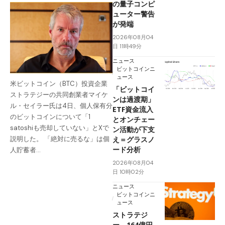
の量子コンピ
ューター警告
が発端
2026年08月04
日 11時49分
ニュース
ビットコインニ
ュース
米ビットコイン（BTC）投資企業
「ビットコイ
ストラテジーの共同創業者マイケ
ンは過渡期」
ル・セイラー氏は4日、個人保有分
ETF資金流入
のビットコインについて「1
とオンチェー
satoshiも売却していない」とXで
ン活動が下支
え＝グラスノ
説明した。 「絶対に売るな」は個
ード分析
人貯蓄者…
2026年08月04
日 10時02分
ニュース
ビットコインニ
ュース
ストラテジ
ー、164億円