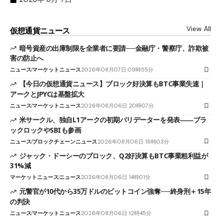
View All
仮想通貨ニュース
暗号資産の出庫制限を全業者に要請──金融庁・警察庁、詐欺被
害の防止へ
ニュース
マーケットニュース
2026年08月07日 09時55分
【今日の仮想通貨ニュース】ブロック好決算もBTC事業失速｜
アークとJPYCは基盤拡大
ニュース
マーケットニュース
2026年08月06日 20時07分
米サークル、独自L1アークの初期バリデーターを発表――ブラ
ックロックやSBIも参画
ニュース
ブロックチェーンニュース
2026年08月06日 16時03分
ジャック・ドーシーのブロック、Q2好決算もBTC事業粗利益が
31%減
マーケットニュース
ニュース
2026年08月06日 14時01分
元警官が10代から35万ドルのビットコイン強奪──終身刑＋15年
の判決
ニュース
マーケットニュース
2026年08月06日 12時45分