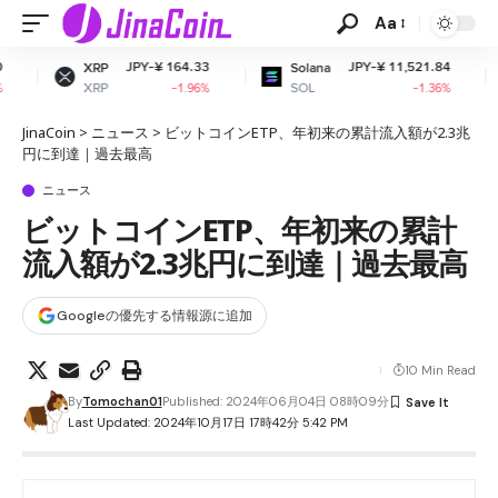
Aa
JPY-¥ 164.33
JPY-¥ 11,521.84
J
Solana
Dogecoin
SOL
DOGE
-1.96%
-1.36%
JinaCoin
>
ニュース
>
ビットコインETP、年初来の累計流入額が2.3兆
円に到達｜過去最高
ニュース
ビットコインETP、年初来の累計
流入額が2.3兆円に到達｜過去最高
Googleの優先する情報源に追加
10 Min Read
By
Tomochan01
Published: 2024年06月04日 08時09分
Last Updated: 2024年10月17日 17時42分 5:42 PM