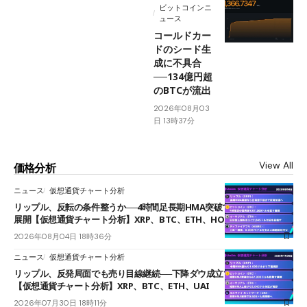
ビットコインニ
ュース
コールドカー
ドのシード生
成に不具合
──134億円超
のBTCが流出
2026年08月03
日 13時37分
View All
価格分析
ニュース
仮想通貨チャート分析
リップル、反転の条件整うか──4時間足長期HMA突破で雲下端を目指す
展開【仮想通貨チャート分析】XRP、BTC、ETH、HOME
2026年08月04日 18時36分
ニュース
仮想通貨チャート分析
リップル、反発局面でも売り目線継続──下降ダウ成立で下値追う展開
【仮想通貨チャート分析】XRP、BTC、ETH、UAI
2026年07月30日 18時11分