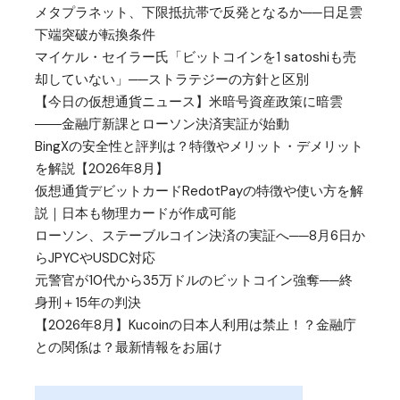
メタプラネット、下限抵抗帯で反発となるか──日足雲
下端突破が転換条件
マイケル・セイラー氏「ビットコインを1 satoshiも売
却していない」──ストラテジーの方針と区別
【今日の仮想通貨ニュース】米暗号資産政策に暗雲
――金融庁新課とローソン決済実証が始動
BingXの安全性と評判は？特徴やメリット・デメリット
を解説【2026年8月】
仮想通貨デビットカードRedotPayの特徴や使い方を解
説｜日本も物理カードが作成可能
ローソン、ステーブルコイン決済の実証へ──8月6日か
らJPYCやUSDC対応
元警官が10代から35万ドルのビットコイン強奪──終
身刑＋15年の判決
【2026年8月】Kucoinの日本人利用は禁止！？金融庁
との関係は？最新情報をお届け