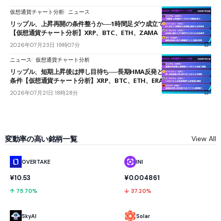
仮想通貨チャート分析
ニュース
リップル、上昇再開の条件整うか──1時間足ダウ成立で1.185ドルを狙う
【仮想通貨チャート分析】XRP、BTC、ETH、ZAMA
2026年07月23日 19時07分
ニュース
仮想通貨チャート分析
リップル、短期上昇後は押し目待ち──長期HMA反発と雲上抜けが買い
条件【仮想通貨チャート分析】XRP、BTC、ETH、ERA
2026年07月21日 18時28分
変動率の高い銘柄一覧
View All
OVERTAKE
INI
¥10.53
¥0.004861
↑ 75.70%
↓ 37.20%
SkyAI
Solar