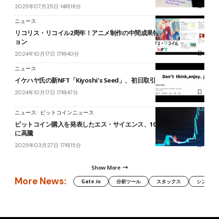
2025年07月25日 14時18分
ニュース
リコリス・リコイル2周年！アニメ制作の中間成果物NFTをオークシ
ョン
2024年10月17日 17時40分
ニュース
イケハヤ氏の新NFT「Kiyoshi’s Seed」、初日取引高世界5位
2024年10月17日 17時47分
ニュース
ビットコインニュース
ビットコイン購入を発表したエス・サイエンス、10日間で株価3.5倍
に高騰
2025年03月27日 17時15分
Show More
More News:
Gate.io
分析ツール
スタックス
シンボル（