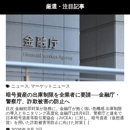
厳選・注目記事
ニュース
,
マーケットニュース
暗号資産の出庫制限を全業者に要請──金融庁・
【
警察庁、詐欺被害の防止へ
B
目次 金融犯罪対策が急務に。金融庁が抱く強い危機感 出庫制限
目
の導入とモニタリング高度化 金融庁は8月6日、警察庁と連名で
業
日本暗号資産等取引業協会（JVCEA）に対し、暗号資産（仮想通
発
貨）を用いた詐欺被害等防止に向けた対策 […]
―
2026年 8月 7日