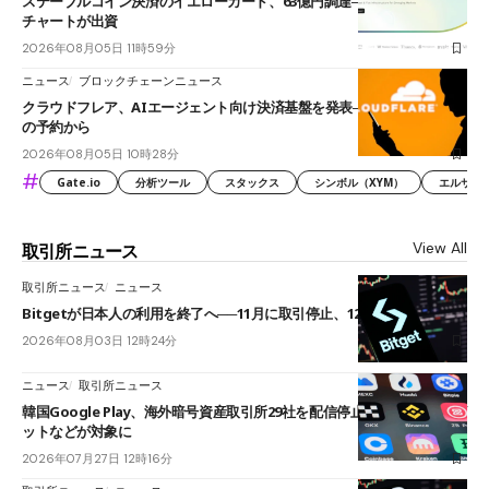
ステーブルコイン決済のイエローカード、63億円調達──ソニーやスタン
チャートが出資
2026年08月05日 11時59分
ニュース
ブロックチェーンニュース
クラウドフレア、AIエージェント向け決済基盤を発表──まずハンドル名
の予約から
2026年08月05日 10時28分
#
Gate.io
分析ツール
スタックス
シンボル（XYM）
エルサル
View All
取引所ニュース
取引所ニュース
ニュース
Bitgetが日本人の利用を終了へ──11月に取引停止、12月末に強制決済
2026年08月03日 12時24分
ニュース
取引所ニュース
韓国Google Play、海外暗号資産取引所29社を配信停止──OKXやバイビ
ットなどが対象に
2026年07月27日 12時16分