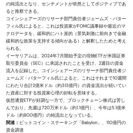
の純流出となり、センチメントが依然としてポジティブであ
ると推察できる。
コインシェアーズのリサーチ部門責任者ジェームズ・バター
フィル氏によると、これは投資家がFOMC議事録や最近のマ
クロデータを、緩和的にハト派的（景気刺激に前向きで金融
緩和的な政策を支持する傾向がある）と解釈したためと考え
られる。
イーサリアムは、2024年7月開始予定の現物ETFが米国証券
取引委員会（SEC）に承認されたことを受け、2週目の資金
流入を記録した。コインシェアーズのリサーチ部門責任者ジ
ェームズ・バターフィル氏によると、これはそれまで10週間
にわたり合計2億米ドル（約313億円）の資金流出が続いてい
た資産に対する投資家心理の好転を意味する。
仮想通貨ETPが好調な一方で、ブロックチェーン株式は苦し
んでおり、先週は720万米ドル（約1.1億円）、今年は5.1億米
ドル（約800億円）の純流出となっている。
関連：
ビットコイン・ステーキング「Babylon」、110億円の
資金調達