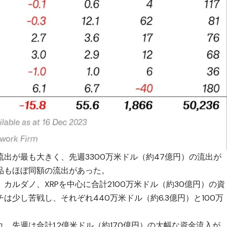
出が最も大きく、先週3300万米ドル（約47億円）の流出が
品もほぼ同額の流出があった。
ルダノ、XRPを中心に合計2100万米ドル（約30億円）の資
少し苦戦し、それぞれ440万米ドル（約6.3億円）と100万
、先週は合計1.2億米ドル（約170億円）の大幅な資金流入が