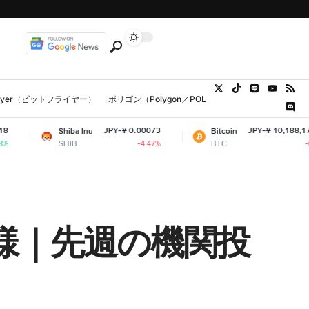
tFlyer（ビットフライヤー）
ポリゴン（Polygon／POL、MATIC）
ウォレット
JPY-¥ 0.00073
JPY-¥ 10,188,178.84
Shiba Inu
Bitcoin
SHIB
BTC
-4.47%
-0.53%
様｜先週の機関投