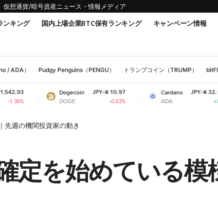
仮想通貨/暗号資産ニュース・情報メディア
ランキング
国内上場企業BTC保有ランキング
キャンペーン情報
 / ADA）
Pudgy Penguins（PENGU）
トランプコイン（TRUMP）
bi
JPY-¥ 10.97
JPY-¥ 32.18
Dogecoin
Cardano
DOGE
ADA
-0.63%
+8%
｜先週の機関投資家の動き
確定を始めている模