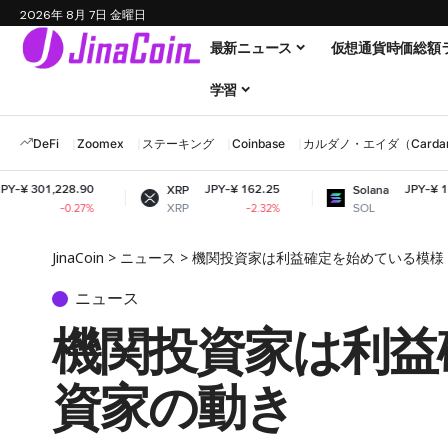
2026年 8月 7日 金曜日
最新ニュース
仮想通貨時価総額
学習
DeFi
Zoomex
ステーキング
Coinbase
カルダノ・エイダ（Cardano
.90
JPY-¥ 162.25
JPY-¥ 11,542.93
XRP
Solana
XRP
SOL
27%
-2.32%
-1.36%
JinaCoin
>
ニュース
>
機関投資家は利益確定を始めている模様
ニュース
機関投資家は利益
資家の動き