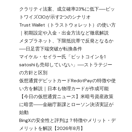
クラリティ法案、成立確率23%に低下──ビッ
トワイズCIOが示す2つのシナリオ
Trust Wallet（トラストウォレット）の使い方
｜初期設定や入金・出金方法など徹底解説
メタプラネット、下限抵抗帯で反発となるか
──日足雲下端突破が転換条件
マイケル・セイラー氏「ビットコインを1
satoshiも売却していない」──ストラテジー
の方針と区別
仮想通貨デビットカードRedotPayの特徴や使
い方を解説｜日本も物理カードが作成可能
【今日の仮想通貨ニュース】米暗号資産政策
に暗雲――金融庁新課とローソン決済実証が
始動
BingXの安全性と評判は？特徴やメリット・デ
メリットを解説【2026年8月】