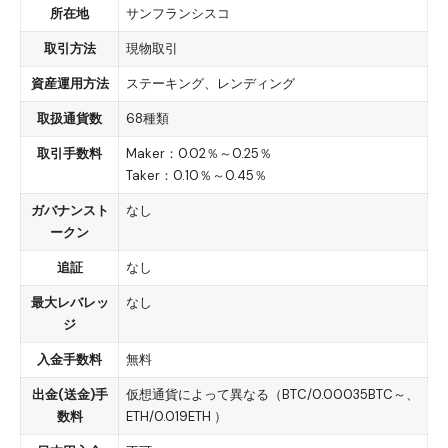
所在地
サンフランシスコ
取引方法
現物取引
資産運用方法
ステーキング、レンディング
取扱通貨数
68種類
取引手数料
Maker：0.02
％～
0.25
％
Taker
：
0.10
％～
0.45
％
ガバナンスト
なし
ークン
追証
なし
最大レバレッ
なし
ジ
入金手数料
無料
出金
(
送金
)
手
仮想通貨によって異なる（BTC/0.00035BTC～、
数料
ETH/0.019ETH ）