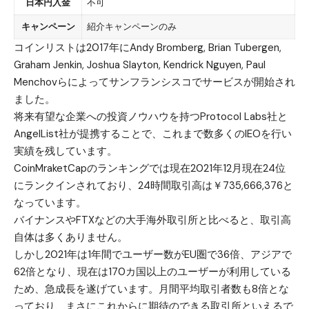
日本円入金
不可
キャンペーン
紹介キャンペーンのみ
コインリストは2017年にAndy Bromberg, Brian Tubergen,
Graham Jenkin, Joshua Slayton, Kendrick Nguyen, Paul
Menchovらによってサンフランシスコでサービスが開始され
ました。
将来有望な企業への投資ノウハウを持つProtocol Labs社と
AngelList社が提携することで、これまで数多くのIEOを行い
実績を残しています。
CoinMraketCapのランキングでは現在2021年12月現在24位
にランクインされており、24時間取引高は￥735,666,376と
なっています。
バイナンスやFTXなどの大手海外取引所と比べると、取引高
自体は多くありません。
しかし2021年は1年間でユーザー数がEU圏で36倍、アジアで
62倍となり、現在は170カ国以上のユーザーが利用している
ため、急成長を遂げています。月間平均取引者数も8倍とな
っており、まさにこれからに期待のできる取引所といえるで