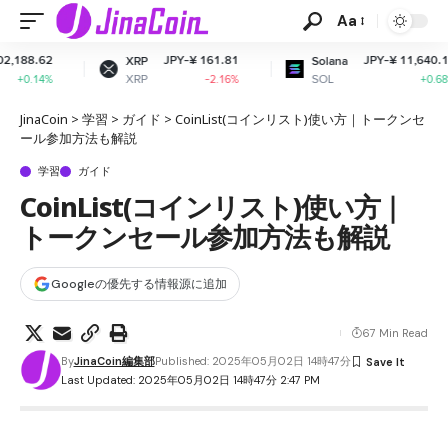
Aa
JPY-¥ 161.81
JPY-¥ 11,640.10
XRP
Solana
XRP
SOL
-2.16%
+0.68%
JinaCoin
>
学習
>
ガイド
>
CoinList(コインリスト)使い方｜トークンセ
ール参加方法も解説
学習
ガイド
CoinList(コインリスト)使い方｜
トークンセール参加方法も解説
Googleの優先する情報源に追加
67 Min Read
By
JinaCoin編集部
Published: 2025年05月02日 14時47分
Last Updated: 2025年05月02日 14時47分 2:47 PM