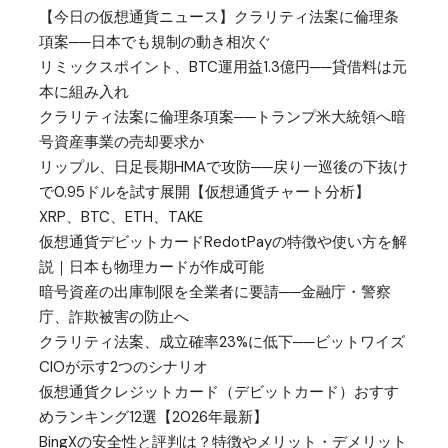
【今日の仮想通貨ニュース】クラリティ法案に倫理条
項案──日本でも規制の動き相次ぐ
リミックスポイント、BTC運用益1.3億円──貸借料は元
本に組み入れ
クラリティ法案に倫理条項案──トランプ米大統領へ暗
号資産事業の売却要求か
リップル、日足長期HMAで攻防──戻り一巡後の下抜け
で0.95ドルを試す展開【仮想通貨チャート分析】
XRP、BTC、ETH、TAKE
仮想通貨デビットカードRedotPayの特徴や使い方を解
説｜日本も物理カードが作成可能
暗号資産の出庫制限を全業者に要請──金融庁・警察
庁、詐欺被害の防止へ
クラリティ法案、成立確率23%に低下──ビットワイズ
CIOが示す2つのシナリオ
仮想通貨クレジットカード（デビットカード）おすす
めランキング12選【2026年最新】
BingXの安全性と評判は？特徴やメリット・デメリット