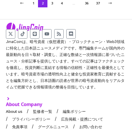
1
2
3
4
…
36
37
JinaCoinは、暗号資産（仮想通貨）・ブロックチェーン・Web3領域
に特化した日本語ニュースメディアです。専門編集チームが国内外の
最新動向を日々取材・調査し、正確な数値と一次情報源に基づいたニ
ュース・分析記事を提供しています。すべての記事はファクチェック
を徹底し、投資判断に直結する情報の信頼性・正確性を最優先として
います。暗号資産市場の透明性向上と健全な投資家教育に貢献するこ
とを編集方針とし、日本語圏の読者が世界の暗号資産動向をリアルタ
イムで把握できる情報環境の整備を目指しています。
About Company
About us
監修者一覧
編集ポリシー
プライバシーポリシー
広告掲載・提携について
免責事項
グーグルニュース
お問い合わせ