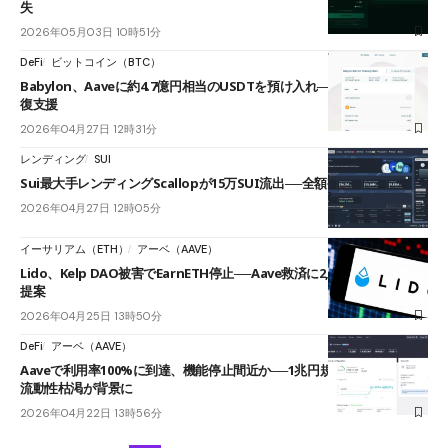
失
2026年05月03日 10時51分
DeFi
ビットコイン（BTC）
Babylon、Aaveに約4.7億円相当のUSDTを預け入れ──rsETH問題で回
復支援
2026年04月27日 12時31分
レンディング
SUI
Sui最大手レンディングScallopが15万SUI流出──全額補填を表明
2026年04月27日 12時05分
イーサリアム（ETH）
アーベ（AAVE）
Lido、Kelp DAO被害でEarnETH停止──Aave救済に2,500 stETH拠出も
提案
2026年04月25日 13時50分
DeFi
アーベ（AAVE）
Aaveで利用率100%に到達、機能停止間近か──1兆円規模の流出による
流動性枯渇が背景に
2026年04月22日 13時56分