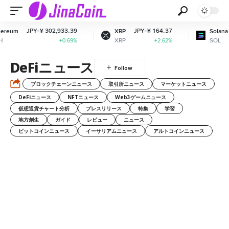
Y-¥ 302,933.39
JPY-¥ 164.37
JPY-¥ 12
XRP
Solana
XRP
SOL
+0.69%
+2.62%
DeFiニュース
ブロックチェーンニュース
取引所ニュース
マーケットニュース
DeFiニュース
NFTニュース
Web3ゲームニュース
仮想通貨チャート分析
プレスリリース
特集
学習
地方創生
ガイド
レビュー
ニュース
ビットコインニュース
イーサリアムニュース
アルトコインニュース