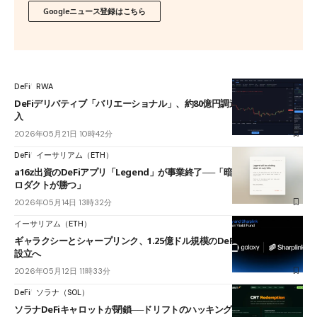
Googleニュース登録はこちら
DeFi
RWA
DeFiデリバティブ「バリエーショナル」、約80億円調達──RWA市場参
入
2026年05月21日 10時42分
DeFi
イーサリアム（ETH）
a16z出資のDeFiアプリ「Legend」が事業終了──「暗号資産を隠すプ
ロダクトが勝つ」
2026年05月14日 13時32分
イーサリアム（ETH）
ギャラクシーとシャープリンク、1.25億ドル規模のDeFi利回りファンド
設立へ
2026年05月12日 11時33分
DeFi
ソラナ（SOL）
ソラナDeFiキャロットが閉鎖──ドリフトのハッキング波及でTVL93%消