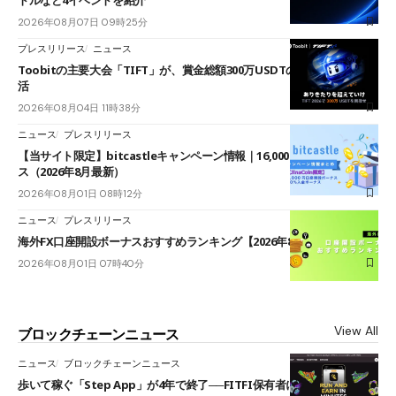
2026年08月07日 09時25分
プレスリリース
ニュース
Toobitの主要大会「TIFT」が、賞金総額300万USDTのレースとして復
活
2026年08月04日 11時38分
ニュース
プレスリリース
【当サイト限定】bitcastleキャンペーン情報｜16,000円口座開設ボーナ
ス（2026年8月最新）
2026年08月01日 08時12分
ニュース
プレスリリース
海外FX口座開設ボーナスおすすめランキング【2026年8月最新】
2026年08月01日 07時40分
View All
ブロックチェーンニュース
ニュース
ブロックチェーンニュース
歩いて稼ぐ「Step App」が4年で終了──FITFI保有者に対応呼びかけ