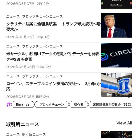
2026年08月07日 12時12分
ニュース
ブロックチェーンニュース
クラリティ法案に倫理条項案──トランプ米大統領へ暗号資産事業の売却
要求か
2026年08月07日 12時04分
ニュース
ブロックチェーンニュース
米サークル、独自L1アークの初期バリデーターを発表――ブラックロッ
クやSBIも参画
2026年08月06日 16時03分
ニュース
ブロックチェーンニュース
ローソン、ステーブルコイン決済の実証へ──8月6日からJPYCやUSDC対
応
2026年08月05日 15時12分
#
Binance
ブロックチェーン
初心者
米国証券取引委員会（SEC）
View All
取引所ニュース
ニュース
取引所ニュース