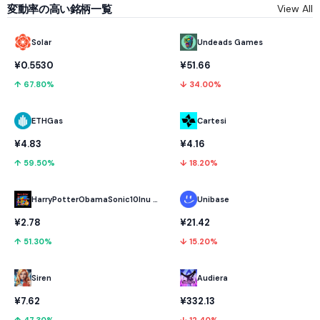
変動率の高い銘柄一覧
View All
Solar
Undeads Games
¥0.5530
¥51.66
↑ 67.80%
↓ 34.00%
ETHGas
Cartesi
¥4.83
¥4.16
↑ 59.50%
↓ 18.20%
HarryPotterObamaSonic10Inu (ETH)
Unibase
¥2.78
¥21.42
↑ 51.30%
↓ 15.20%
Audiera
Siren
¥332.13
¥7.62
↓ 12.40%
↑ 47.30%