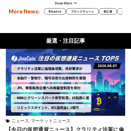
Show More
More News:
Binance
ブロックチェーン
初心者
米国証
厳選・注目記事
ニュース
,
マーケットニュース
【今日の仮想通貨ニュース】クラリティ法案に倫
リ