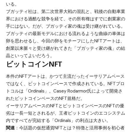
いる。
ブガッティ社は、第二次世界大戦の混乱と、戦後の自動車業
界における過酷な競争を経て、その所有権はすでに創業家の
手にはない。だが、ブガッティ家の魂は受け継がれている。
ブガッティの最新モデルにおける流れるような曲線の車体は
卵を思わせるし、今回の卵をモチーフにしたNFTアートは、
創業以来脈々と受け継がれてきた「ブガッティ家の魂」の結
晶といってよいだろう。
ビットコインNFT
本件のNFTアートは、かつて主流だったイーサリアムベース
ではなく、ビットコインベースで作成されている。NFTプロ
トコルは「Ordinals」。Casey Rodarmor氏によって開発さ
れたビットコインベースのNFT規格だ。
イーサリアムベースのNFTとビットコインベースのNFTの優
劣は一長一短とされるが、王者ビットコインのエコシステム
内ですべてが完結する「Ordinals」の利点は大きい。
関連
：
今話題の仮想通貨NFTとは？特徴と活用事例を初心者