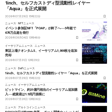
1inch、セルフカストディ型流動性レイヤー
「Aqua」を正式展開
2026年07月29日 15時22分
ニュース
NFTニュース
イベント参加証NFT「POAP」が終了へ──5年超で
670万点超を発行
2026年08月04日 13時46分
イーサリアムニュース
ニュース
東証上場クオンタムS、イーサリアム1,000枚を追加
売却
2026年07月31日 12時29分
ニュース
DeFiニュース
1inch、セルフカストディ型流動性レイヤー「Aqua」を正式展開
2026年07月29日 15時22分
ニュース
イーサリアムニュース
ビットマイン、約31億円相当のイーサリアム追加購
入──総資産は1.9兆円規模に
2026年07月28日 12時06分
ニュース
アルトコインニュース