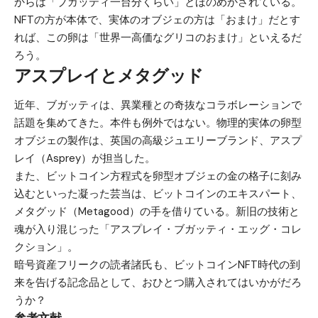
からは「ブガッティ一台分くらい」とほのめかされている。
NFTの方が本体で、実体のオブジェの方は「おまけ」だとす
れば、この卵は「世界一高価なグリコのおまけ」といえるだ
ろう。
アスプレイとメタグッド
近年、ブガッティは、異業種との奇抜なコラボレーションで
話題を集めてきた。本件も例外ではない。物理的実体の卵型
オブジェの製作は、英国の高級ジュエリーブランド、アスプ
レイ（Asprey）が担当した。
また、ビットコイン方程式を卵型オブジェの金の格子に刻み
込むといった凝った芸当は、ビットコインのエキスパート、
メタグッド（Metagood）の手を借りている。新旧の技術と
魂が入り混じった「アスプレイ・ブガッティ・エッグ・コレ
クション」。
暗号資産フリークの読者諸氏も、ビットコインNFT時代の到
来を告げる記念品として、おひとつ購入されてはいかがだろ
うか？
参考文献