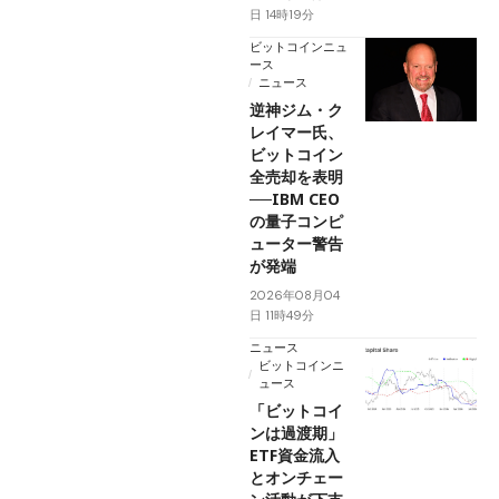
日 14時19分
ビットコインニュ
ース
ニュース
逆神ジム・ク
レイマー氏、
ビットコイン
全売却を表明
──IBM CEO
の量子コンピ
ューター警告
が発端
2026年08月04
日 11時49分
ニュース
ビットコインニ
ュース
「ビットコイ
ンは過渡期」
ETF資金流入
とオンチェー