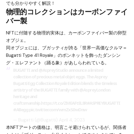
でも分かりやすく解説！
物理的コレクションはカーボンファイ
バー製
NFTに付随する物理的実体は、カーボンファイバー製の卵型
オブジェ。
同オブジェには、ブガッティが誇る「世界一高価なクルマ＝
Bugatti Type 41 Royale」のボンネットを飾ったダンシン
グ・エレファント（踊る象）があしらわれている。
BUGATTI and
@AspreyStudio
announce a limited
collection of precious metal objet eggs. The Asprey
Bugatti Egg Collection Royale Edition blends the timeless
artistry of the BUGATTI family with
@AspreyLondon
heritage and
craftsmanship.
https://t.co/ZMEAFtEL8R
#ASPREYBUGATTI
#ABegg
pic.twitter.com/wmZxS0wDnw
— Bugatti (@Bugatti)
April 4, 2023
本NFTアートの価格は、明言こそ避けられているが、関係者