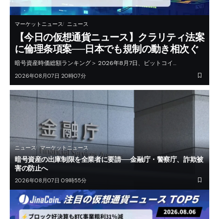
マーケットニュース
ニュース
【今日の仮想通貨ニュース】クラリティ法案
に倫理条項案──日本でも規制の動き相次ぐ
暗号資産時価総額ランキング＞ 2026年8月7日、ビットコイ…
2026年08月07日 20時07分
ニュース
マーケットニュース
暗号資産の出庫制限を全業者に要請──金融庁・警察庁、詐欺被
害の防止へ
2026年08月07日 09時55分