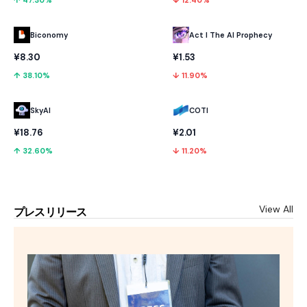
Biconomy
Act I The AI Prophecy
¥8.30
¥1.53
↑ 38.10%
↓ 11.90%
SkyAI
COTI
¥18.76
¥2.01
↑ 32.60%
↓ 11.20%
View All
プレスリリース