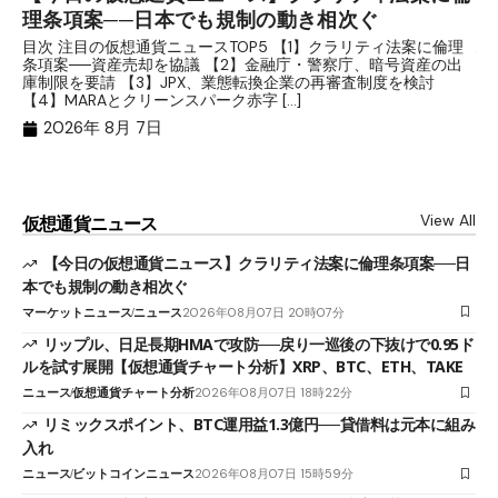
理条項案──日本でも規制の動き相次ぐ
下
分
目次 注目の仮想通貨ニュースTOP5 【1】クラリティ法案に倫理
条項案──資産売却を協議 【2】金融庁・警察庁、暗号資産の出
目
庫制限を要請 【3】JPX、業態転換企業の再審査制度を検討
ト
【4】MARAとクリーンスパーク赤字 […]
（
（X
2026年 8月 7日
View All
仮想通貨ニュース
【今日の仮想通貨ニュース】クラリティ法案に倫理条項案──日
本でも規制の動き相次ぐ
マーケットニュース
ニュース
2026年08月07日 20時07分
リップル、日足長期HMAで攻防──戻り一巡後の下抜けで0.95ド
ルを試す展開【仮想通貨チャート分析】XRP、BTC、ETH、TAKE
ニュース
仮想通貨チャート分析
2026年08月07日 18時22分
リミックスポイント、BTC運用益1.3億円──貸借料は元本に組み
入れ
ニュース
ビットコインニュース
2026年08月07日 15時59分