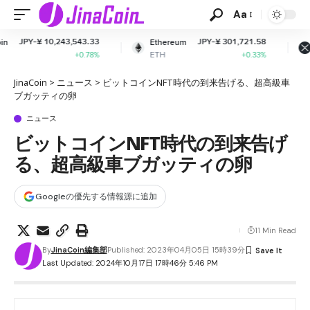
Aa
,543.33
JPY-¥ 301,721.58
JPY-¥ 16
Ethereum
XRP
ETH
XRP
+0.78%
+0.33%
-1
JinaCoin
>
ニュース
>
ビットコインNFT時代の到来告げる、超高級車
ブガッティの卵
ニュース
ビットコインNFT時代の到来告げ
る、超高級車ブガッティの卵
Googleの優先する情報源に追加
11 Min Read
By
JinaCoin編集部
Published: 2023年04月05日 15時39分
Last Updated: 2024年10月17日 17時46分 5:46 PM