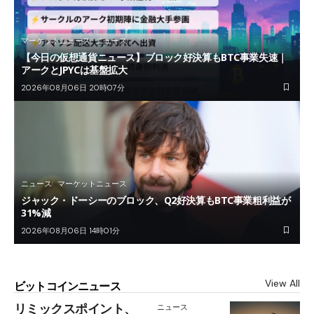
マーケットニュース
ニュース
【今日の仮想通貨ニュース】ブロック好決算もBTC事業失速｜
アークとJPYCは基盤拡大
2026年08月06日 20時07分
ニュース
マーケットニュース
ジャック・ドーシーのブロック、Q2好決算もBTC事業粗利益が
31%減
2026年08月06日 14時01分
View All
ビットコインニュース
リミックスポイント、
ニュース