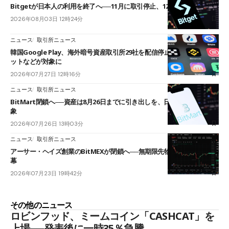
Bitgetが日本人の利用を終了へ──11月に取引停止、12月末に強制決済
2026年08月03日 12時24分
ニュース
取引所ニュース
韓国Google Play、海外暗号資産取引所29社を配信停止──OKXやバイビ
ットなどが対象に
2026年07月27日 12時16分
ニュース
取引所ニュース
BitMart閉鎖へ──資産は8月26日までに引き出しを、日本人利用者も対
象
2026年07月26日 13時03分
ニュース
取引所ニュース
アーサー・ヘイズ創業のBitMEXが閉鎖へ──無期限先物を生んだ11年に
幕
2026年07月23日 19時42分
その他のニュース
ロビンフッド、ミームコイン「CASHCAT」を
上場──発表後に一時35％急騰