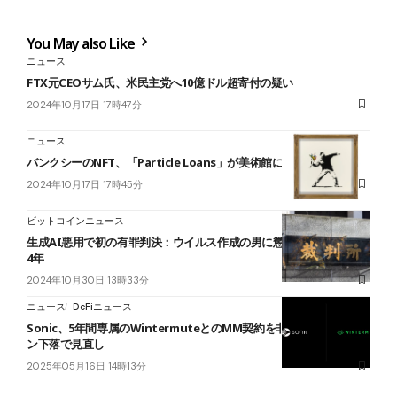
You May also Like
ニュース
FTX元CEOサム氏、米民主党へ10億ドル超寄付の疑い
2024年10月17日 17時47分
ニュース
バンクシーのNFT、「Particle Loans」が美術館に貸し出し
2024年10月17日 17時45分
ビットコインニュース
生成AI悪用で初の有罪判決：ウイルス作成の男に懲役3年、執行猶予
4年
2024年10月30日 13時33分
ニュース
DeFiニュース
Sonic、5年間専属のWintermuteとのMM契約を非更新──Sトーク
ン下落で見直し
2025年05月16日 14時13分