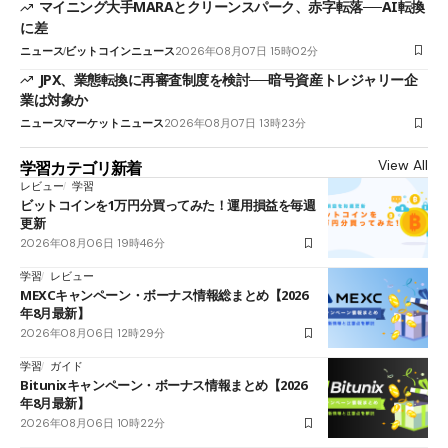
マイニング大手MARAとクリーンスパーク、赤字転落──AI転換
に差
ニュース
ビットコインニュース
2026年08月07日 15時02分
JPX、業態転換に再審査制度を検討──暗号資産トレジャリー企
業は対象か
ニュース
マーケットニュース
2026年08月07日 13時23分
View All
学習カテゴリ新着
レビュー
学習
ビットコインを1万円分買ってみた！運用損益を毎週
更新
2026年08月06日 19時46分
学習
レビュー
MEXCキャンペーン・ボーナス情報総まとめ【2026
年8月最新】
2026年08月06日 12時29分
学習
ガイド
Bitunixキャンペーン・ボーナス情報まとめ【2026
年8月最新】
2026年08月06日 10時22分