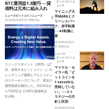
ビットコインニ
BTC運用益1.3億円──貸
ュース
借料は元本に組み入れ
マイニング大
ニュース
ビットコインニュース
手MARAとク
2026年08月07日 15時59分
リーンスパー
ク、赤字転落
──AI転換に
差
2026年08月07
日 15時02分
ニュース
ビットコインニ
ュース
リミックスポイント（3825）は7
マイケル・セ
日、保有するビットコイン（）の
イラー氏「ビ
レンディング運用とアルトコイン
ットコインを
のステーキングについて、直近の
1 satoshiも
運用実績を開示した。2月24日か
売却していな
ら7月31日までのBTC貸借料は
い」──スト
ラテジーの方
12.436…
針と区別
2026年08月04