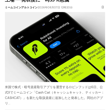
ミームコイン
アルトコイン
2026年08月07日 12時20分
米国で株式・暗号資産取引アプリを運営するロビンフッドは6日、公
式Xでミームコイン「Cash Cat（キャッシュキャット、ティッカー：
CASHCAT）」を新たな取扱資産に追加したと発表した。同社のアプ
リ…