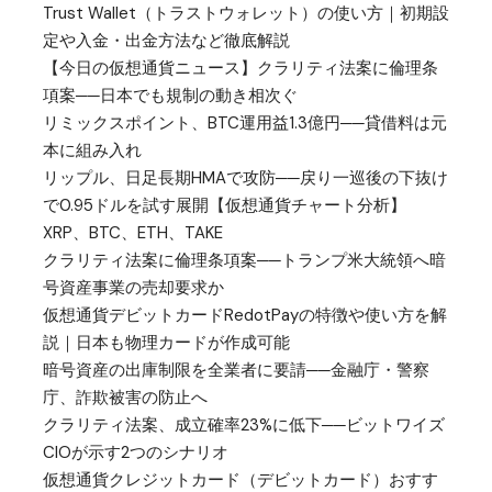
Trust Wallet（トラストウォレット）の使い方｜初期設
定や入金・出金方法など徹底解説
【今日の仮想通貨ニュース】クラリティ法案に倫理条
項案──日本でも規制の動き相次ぐ
リミックスポイント、BTC運用益1.3億円──貸借料は元
本に組み入れ
リップル、日足長期HMAで攻防──戻り一巡後の下抜け
で0.95ドルを試す展開【仮想通貨チャート分析】
XRP、BTC、ETH、TAKE
クラリティ法案に倫理条項案──トランプ米大統領へ暗
号資産事業の売却要求か
仮想通貨デビットカードRedotPayの特徴や使い方を解
説｜日本も物理カードが作成可能
暗号資産の出庫制限を全業者に要請──金融庁・警察
庁、詐欺被害の防止へ
クラリティ法案、成立確率23%に低下──ビットワイズ
CIOが示す2つのシナリオ
仮想通貨クレジットカード（デビットカード）おすす