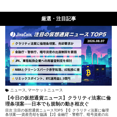
厳選・注目記事
ニュース
,
マーケットニュース
【今日の仮想通貨ニュース】クラリティ法案に倫
リ
理条項案──日本でも規制の動き相次ぐ
下
分
目次 注目の仮想通貨ニュースTOP5 【1】クラリティ法案に倫理
条項案──資産売却を協議 【2】金融庁・警察庁、暗号資産の出
目