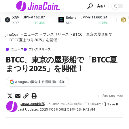
Aa
¥ 162.87
JPY-¥ 11,660.24
JPY-¥ 
Solana
Dogecoin
SOL
DOGE
+0.33%
+1.75%
+
JinaCoin
>
ニュース
>
プレスリリース
>
BTCC、東京の屋形船で
「BTCC夏まつり2025」を開催！
ニュース
プレスリリース
BTCC、東京の屋形船で「BTCC夏
まつり2025」を開催！
Googleの優先する情報源に追加
19 Min Read
By
JinaCoin編集部
Published: 2025年08月08日 09時42分
Last Updated: 2025年08月08日 09時42分 9:42 AM