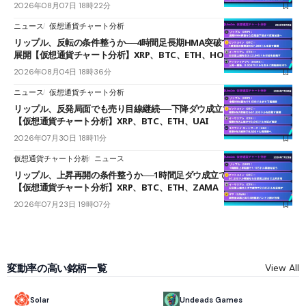
2026年08月07日 18時22分
ニュース
仮想通貨チャート分析
リップル、反転の条件整うか──4時間足長期HMA突破で雲下端を目指す
展開【仮想通貨チャート分析】XRP、BTC、ETH、HOME
2026年08月04日 18時36分
ニュース
仮想通貨チャート分析
リップル、反発局面でも売り目線継続──下降ダウ成立で下値追う展開
【仮想通貨チャート分析】XRP、BTC、ETH、UAI
2026年07月30日 18時11分
仮想通貨チャート分析
ニュース
リップル、上昇再開の条件整うか──1時間足ダウ成立で1.185ドルを狙う
【仮想通貨チャート分析】XRP、BTC、ETH、ZAMA
2026年07月23日 19時07分
変動率の高い銘柄一覧
View All
Solar
Undeads Games