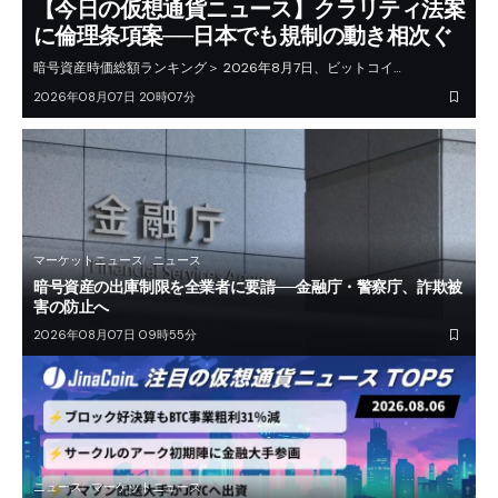
【今日の仮想通貨ニュース】クラリティ法案
に倫理条項案──日本でも規制の動き相次ぐ
暗号資産時価総額ランキング＞ 2026年8月7日、ビットコイ…
2026年08月07日 20時07分
マーケットニュース
ニュース
暗号資産の出庫制限を全業者に要請──金融庁・警察庁、詐欺被
害の防止へ
2026年08月07日 09時55分
ニュース
マーケットニュース