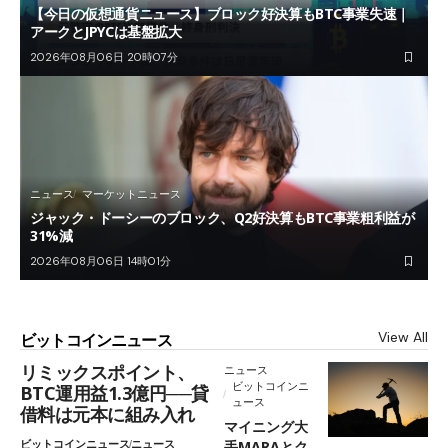
【今日の仮想通貨ニュース】ブロック好決算もBTC事業失速｜
アークとJPYCは基盤拡大
2026年08月06日 20時07分
ニュース
マーケットニュース
ジャック・ドーシーのブロック、Q2好決算もBTC事業粗利益が
31%減
2026年08月06日 14時01分
View All
ビットコインニュース
リミックスポイント、
ニュース
ビットコインニ
BTC運用益1.3億円──貸
ュース
借料は元本に組み入れ
マイニング大
ビットコインニュース
ニュース
手MARAとク