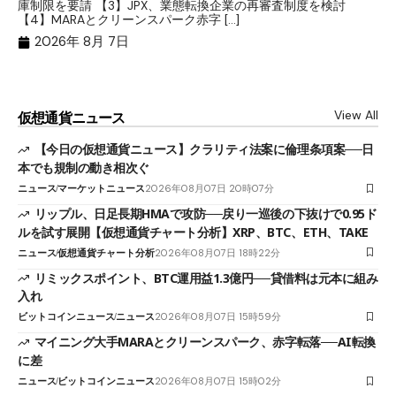
庫制限を要請 【3】JPX、業態転換企業の再審査制度を検討
ト
【4】MARAとクリーンスパーク赤字 […]
（
（X
2026年 8月 7日
View All
仮想通貨ニュース
【今日の仮想通貨ニュース】クラリティ法案に倫理条項案──日
本でも規制の動き相次ぐ
ニュース
マーケットニュース
2026年08月07日 20時07分
リップル、日足長期HMAで攻防──戻り一巡後の下抜けで0.95ド
ルを試す展開【仮想通貨チャート分析】XRP、BTC、ETH、TAKE
ニュース
仮想通貨チャート分析
2026年08月07日 18時22分
リミックスポイント、BTC運用益1.3億円──貸借料は元本に組み
入れ
ビットコインニュース
ニュース
2026年08月07日 15時59分
マイニング大手MARAとクリーンスパーク、赤字転落──AI転換
に差
ニュース
ビットコインニュース
2026年08月07日 15時02分