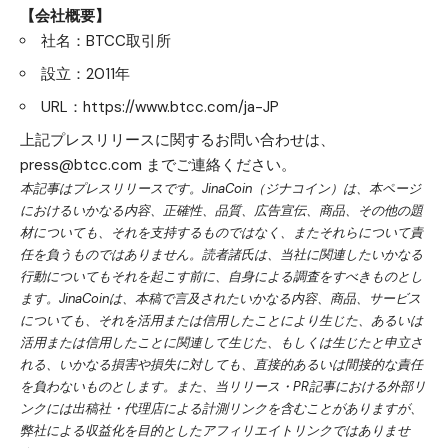
【会社概要】
社名：BTCC取引所
設立：2011年
URL：
https://www.btcc.com/ja-JP
上記プレスリリースに関するお問い合わせは、
press@btcc.com
までご連絡ください。
本記事はプレスリリースです。JinaCoin（ジナコイン）は、本ページ
におけるいかなる内容、正確性、品質、広告宣伝、商品、その他の題
材についても、それを支持するものではなく、またそれらについて責
任を負うものではありません。読者諸氏は、当社に関連したいかなる
行動についてもそれを起こす前に、自身による調査をすべきものとし
ます。JinaCoinは、本稿で言及されたいかなる内容、商品、サービス
についても、それを活用または信用したことにより生じた、あるいは
活用または信用したことに関連して生じた、もしくは生じたと申立さ
れる、いかなる損害や損失に対しても、直接的あるいは間接的な責任
を負わないものとします。また、当リリース・PR記事における外部リ
ンクには出稿社・代理店による計測リンクを含むことがありますが、
弊社による収益化を目的としたアフィリエイトリンクではありませ