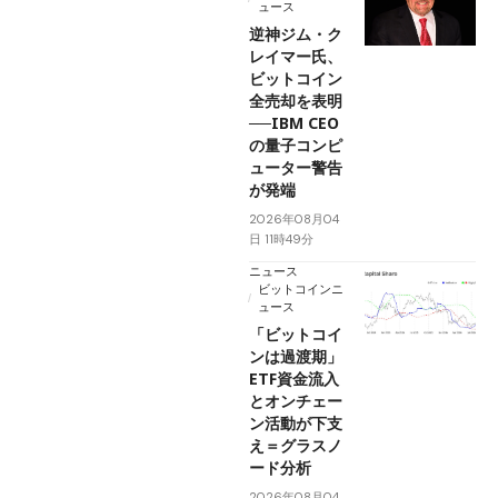
ュース
逆神ジム・ク
レイマー氏、
ビットコイン
全売却を表明
──IBM CEO
の量子コンピ
ューター警告
が発端
2026年08月04
日 11時49分
ニュース
ビットコインニ
ュース
「ビットコイ
ンは過渡期」
ETF資金流入
とオンチェー
ン活動が下支
え＝グラスノ
ード分析
2026年08月04