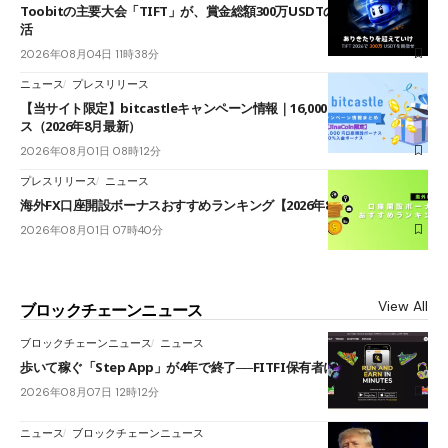
Toobitの主要大会「TIFT」が、賞金総額300万USDTのレースとして復
活
2026年08月04日 11時38分
ニュース
プレスリリース
【当サイト限定】bitcastleキャンペーン情報｜16,000円口座開設ボーナ
ス（2026年8月最新）
2026年08月01日 08時12分
プレスリリース
ニュース
海外FX口座開設ボーナスおすすめランキング【2026年8月最新】
2026年08月01日 07時40分
View All
ブロックチェーンニュース
ブロックチェーンニュース
ニュース
歩いて稼ぐ「Step App」が4年で終了──FITFI保有者に対応呼びかけ
2026年08月07日 12時12分
ニュース
ブロックチェーンニュース