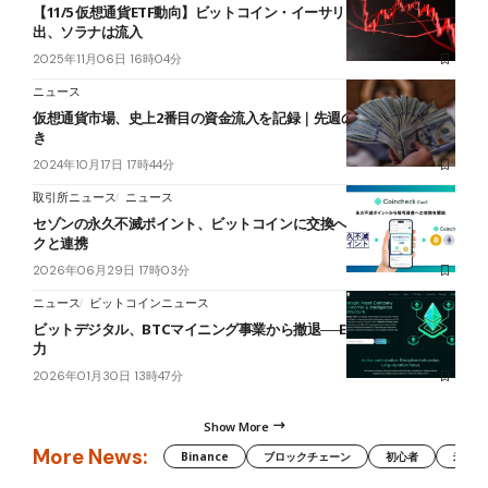
【11/5 仮想通貨ETF動向】ビットコイン・イーサリアムが6日連続流
出、ソラナは流入
2025年11月06日 16時04分
ニュース
仮想通貨市場、史上2番目の資金流入を記録｜先週の機関投資家の動
き
2024年10月17日 17時44分
取引所ニュース
ニュース
セゾンの永久不滅ポイント、ビットコインに交換へ──コインチェッ
クと連携
2026年06月29日 17時03分
ニュース
ビットコインニュース
ビットデジタル、BTCマイニング事業から撤退──ETH運用とAIに注
力
2026年01月30日 13時47分
Show More
More News:
Binance
ブロックチェーン
初心者
米国証