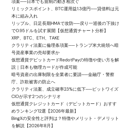
項案──日本でも規制の動き相次ぐ
リミックスポイント、BTC運用益1.3億円──貸借料は元
本に組み入れ
リップル、日足長期HMAで攻防──戻り一巡後の下抜け
で0.95ドルを試す展開【仮想通貨チャート分析】
XRP、BTC、ETH、TAKE
クラリティ法案に倫理条項案──トランプ米大統領へ暗
号資産事業の売却要求か
仮想通貨デビットカードRedotPayの特徴や使い方を解
説｜日本も物理カードが作成可能
暗号資産の出庫制限を全業者に要請──金融庁・警察
庁、詐欺被害の防止へ
クラリティ法案、成立確率23%に低下──ビットワイズ
CIOが示す2つのシナリオ
仮想通貨クレジットカード（デビットカード）おすす
めランキング12選【2026年最新】
BingXの安全性と評判は？特徴やメリット・デメリット
を解説【2026年8月】