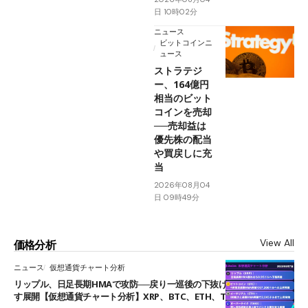
日 10時02分
ニュース
ビットコインニ
ュース
ストラテジ
ー、164億円
相当のビット
コインを売却
──売却益は
優先株の配当
や買戻しに充
当
2026年08月04
日 09時49分
View All
価格分析
ニュース
仮想通貨チャート分析
リップル、日足長期HMAで攻防──戻り一巡後の下抜けで0.95ドルを試
す展開【仮想通貨チャート分析】XRP、BTC、ETH、TAKE