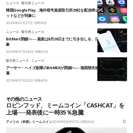
ニュース
取引所ニュース
韓国Google Play、海外暗号資産取引所29社を配信停止──OKXやバイビ
ットなどが対象に
2026年07月27日 12時16分
ニュース
取引所ニュース
BitMart閉鎖へ──資産は8月26日までに引き出しを、日本人利用者も対
象
2026年07月26日 13時03分
取引所ニュース
ニュース
アーサー・ヘイズ創業のBitMEXが閉鎖へ──無期限先物を生んだ11年に
幕
2026年07月23日 19時42分
その他のニュース
ロビンフッド、ミームコイン「CASHCAT」を
上場──発表後に一時35％急騰
アメリカ（米国）
ミームコイン
2026年08月07日 12時20分