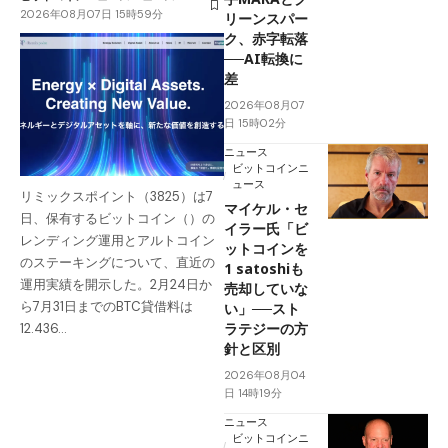
2026年08月07日 15時59分
リーンスパー
ク、赤字転落
──AI転換に
差
2026年08月07
日 15時02分
ニュース
ビットコインニ
ュース
リミックスポイント（3825）は7
マイケル・セ
日、保有するビットコイン（）の
イラー氏「ビ
レンディング運用とアルトコイン
ットコインを
のステーキングについて、直近の
1 satoshiも
運用実績を開示した。2月24日か
売却していな
ら7月31日までのBTC貸借料は
い」──スト
ラテジーの方
12.436…
針と区別
2026年08月04
日 14時19分
ニュース
ビットコインニ