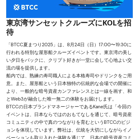
東京湾サンセットクルーズにKOLを招
待
「BTCC夏まつり2025」は、8月24日（日）17:00〜19:30に
行われる特別な屋形船クルーズイベントです。東京湾の美し
い夕日をバックに、クリプト好きが一堂に会して心地よい交
流の場を提供します。
船内では、熟練の寿司職人による本格寿司やドリンクをご用
意。また、屋形船という日本独特の伝統的な会場での開催に
より、一般的な暗号資産カンファレンスとは一線を画す、和
とWeb3が融合した唯一無二の体験をお届けします。
BTCCの日本ブランドマネージャーであるKane氏は「今回の
イベントは、日本ならではのおもてなしを通じて、暗号資産
コミュニティの中で真のつながりを育むというBTCCのビジ
ョンを体現しています。弊社は、伝統を大切にしながらイノ
ベーションも取り入れた体験を通じて、日本の暗号資産コミ