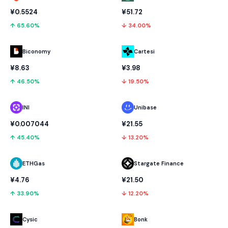
¥0.5524
¥51.72
↑ 65.60%
↓ 34.00%
Biconomy
Cartesi
¥8.63
¥3.98
↑ 46.50%
↓ 19.50%
INI
Unibase
¥0.007044
¥21.55
↑ 45.40%
↓ 13.20%
ETHGas
Stargate Finance
¥4.76
¥21.50
↑ 33.90%
↓ 12.20%
Cysic
Bonk