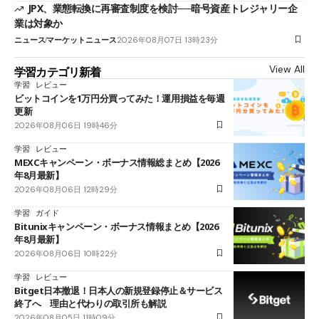
JPX、業態転換に再審査制度を検討──暗号資産トレジャリー企
業は対象か
ニュース
マーケットニュース
2026年08月07日 13時23分
View All
学習カテゴリ新着
学習
レビュー
ビットコインを1万円分買ってみた！運用損益を毎週
更新
2026年08月06日 19時46分
学習
レビュー
MEXCキャンペーン・ボーナス情報総まとめ【2026
年8月最新】
2026年08月06日 12時29分
学習
ガイド
Bitunixキャンペーン・ボーナス情報まとめ【2026
年8月最新】
2026年08月06日 10時22分
学習
レビュー
Bitget日本撤退！日本人の新規登録停止＆サービス
終了へ 理由と代わりの取引所も解説
2026年08月05日 11時09分