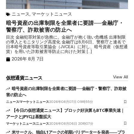
ニュース
,
マーケットニュース
暗号資産の出庫制限を全業者に要請──金融庁・
【
警察庁、詐欺被害の防止へ
B
目次 金融犯罪対策が急務に。金融庁が抱く強い危機感 出庫制限
目
の導入とモニタリング高度化 金融庁は8月6日、警察庁と連名で
業
日本暗号資産等取引業協会（JVCEA）に対し、暗号資産（仮想通
発
貨）を用いた詐欺被害等防止に向けた対策 […]
―
2026年 8月 7日
View All
仮想通貨ニュース
暗号資産の出庫制限を全業者に要請──金融庁・警察庁、詐欺被
害の防止へ
ニュース
マーケットニュース
2026年08月07日 09時55分
【今日の仮想通貨ニュース】ブロック好決算もBTC事業失速｜
アークとJPYCは基盤拡大
マーケットニュース
ニュース
2026年08月06日 20時07分
米サークル、独自L1アークの初期バリデーターを発表――ブラ