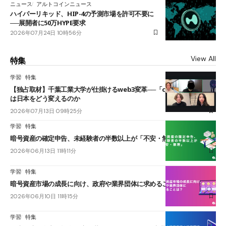
ニュース
アルトコインニュース
ハイパーリキッド、HIP-4の予測市場を許可不要に
──展開者に50万HYPE要求
2026年07月24日 10時56分
View All
特集
学習
特集
【独占取材】千葉工業大学が仕掛けるweb3変革──「cJPY」とAIの融合
は日本をどう変えるのか
2026年07月13日 09時25分
学習
特集
暗号資産の確定申告、未経験者の半数以上が「不安・無理」
2026年06月13日 11時11分
学習
特集
暗号資産市場の成長に向け、政府や業界団体に求めることは？
2026年06月10日 11時15分
学習
特集