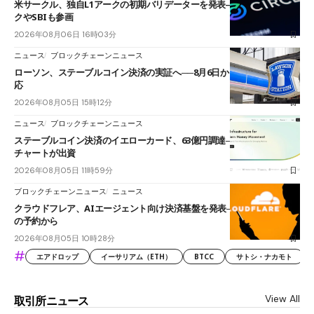
米サークル、独自L1アークの初期バリデーターを発表――ブラックロッ
クやSBIも参画
2026年08月06日 16時03分
ニュース
ブロックチェーンニュース
ローソン、ステーブルコイン決済の実証へ──8月6日からJPYCやUSDC対
応
2026年08月05日 15時12分
ニュース
ブロックチェーンニュース
ステーブルコイン決済のイエローカード、63億円調達──ソニーやスタン
チャートが出資
2026年08月05日 11時59分
ブロックチェーンニュース
ニュース
クラウドフレア、AIエージェント向け決済基盤を発表──まずハンドル名
の予約から
2026年08月05日 10時28分
#
エアドロップ
イーサリアム（ETH）
BTCC
サトシ・ナカモト
View All
取引所ニュース