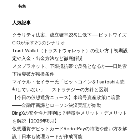
特集
人気記事
クラリティ法案、成立確率23%に低下──ビットワイズ
CIOが示す2つのシナリオ
Trust Wallet（トラストウォレット）の使い方｜初期設
定や入金・出金方法など徹底解説
メタプラネット、下限抵抗帯で反発となるか──日足雲
下端突破が転換条件
マイケル・セイラー氏「ビットコインを1 satoshiも売
却していない」──ストラテジーの方針と区別
【今日の仮想通貨ニュース】米暗号資産政策に暗雲
――金融庁新課とローソン決済実証が始動
BingXの安全性と評判は？特徴やメリット・デメリット
を解説【2026年8月】
仮想通貨デビットカードRedotPayの特徴や使い方を解
説｜日本も物理カードが作成可能