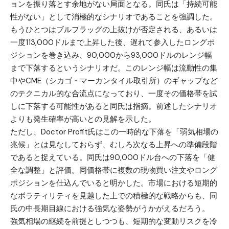
ョンを振り落とす余地がない局面となる。同氏は「持続可能
性がない」として消極的なシナリオであることを強調した。
もうひとつはブルフラッグの上抜けが否定される、あるいは
一度113,000ドルまで上昇した後、遅れて参入したロングポ
ジションを巻き込み、90,000から93,000ドルのレンジ幅
まで下落するというシナリオだ。このレンジ幅は流動性の集
中やCME（シカゴ・マーカンタイル取引所）のギャップなど
のテクニカル的な合流点になっており、一度その価格帯を試
しに下落する可能性があると同氏は指摘。前述したシナリオ
よりも発生確率が高いとの見解を示した。
ただし、Doctor Profit氏はこの一時的な下落を「弱気相場の
兆候」とは見なしておらず、むしろ次なる上昇への準備段階
であると捉えている。同氏は90,000ドル台への下落を「健
全な調整」と評価。同価格帯に複数の現物買い注文やロング
ポジションを仕込んでいると明かした。市場における短期的
なボラティリティを見越した上での積極的な戦略からも、同
氏の中長期目線における強気な姿勢がうかがえるだろう。
強気相場の継続を前提としつつも、短期的な変動リスクを冷