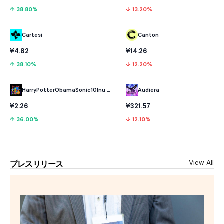
↑ 38.80%
↓ 13.20%
Cartesi
Canton
¥4.82
¥14.26
↑ 38.10%
↓ 12.20%
HarryPotterObamaSonic10Inu (ETH)
Audiera
¥2.26
¥321.57
↑ 36.00%
↓ 12.10%
View All
プレスリリース