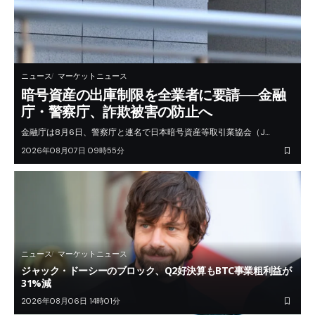
ニュース
マーケットニュース
暗号資産の出庫制限を全業者に要請──金融
庁・警察庁、詐欺被害の防止へ
金融庁は8月6日、警察庁と連名で日本暗号資産等取引業協会（J…
2026年08月07日 09時55分
ニュース
マーケットニュース
ジャック・ドーシーのブロック、Q2好決算もBTC事業粗利益が
31%減
2026年08月06日 14時01分