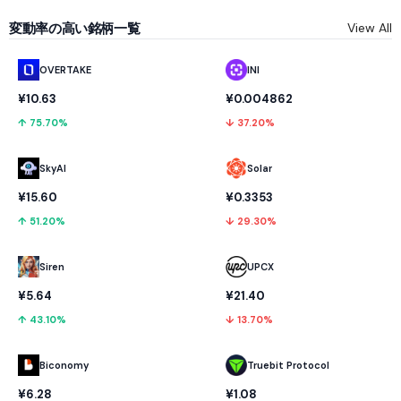
変動率の高い銘柄一覧
View All
OVERTAKE
INI
¥10.63
¥0.004862
↑ 75.70%
↓ 37.20%
SkyAI
Solar
¥15.60
¥0.3353
↑ 51.20%
↓ 29.30%
UPCX
Siren
¥21.40
¥5.64
↓ 13.70%
↑ 43.10%
Biconomy
Truebit Protocol
¥6.28
¥1.08