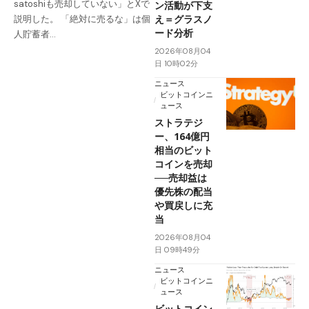
satoshiも売却していない」とXで
ン活動が下支
え＝グラスノ
説明した。 「絶対に売るな」は個
ード分析
人貯蓄者…
2026年08月04
日 10時02分
ニュース
ビットコインニ
ュース
ストラテジ
ー、164億円
相当のビット
コインを売却
──売却益は
優先株の配当
や買戻しに充
当
2026年08月04
日 09時49分
ニュース
ビットコインニ
ュース
ビットコイン