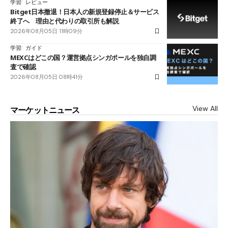
学習
レビュー
Bitget日本撤退！日本人の新規登録停止＆サービス
終了へ 理由と代わりの取引所も解説
2026年08月05日 11時09分
学習
ガイド
MEXCはどこの国？運営拠点シンガポールを独自調
査で確認
2026年08月05日 08時41分
View All
マーケットニュース