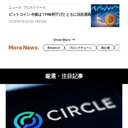
ニュース
プレスリリース
ビットコイン 今後は？FRB利下げとともに注目度高まる$HYPER
2025年09月21日 11時21分
Show More
More News:
Binance
ブロックチェーン
初心者
米国証
厳選・注目記事