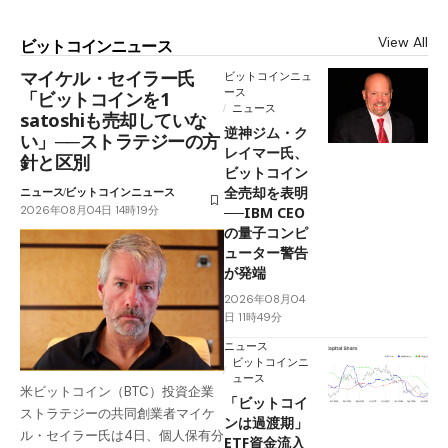
View All
ビットコインニュース
マイケル・セイラー氏
ビットコインニュ
ース
「ビットコインを1
ニュース
satoshiも売却していな
逆神ジム・ク
い」──ストラテジーの方
レイマー氏、
針と区別
ビットコイン
全売却を表明
ニュース
ビットコインニュース
2026年08月04日 14時19分
──IBM CEO
の量子コンピ
ューター警告
が発端
2026年08月04
日 11時49分
ニュース
ビットコインニ
ュース
米ビットコイン（BTC）投資企業
「ビットコイ
ストラテジーの共同創業者マイケ
ンは過渡期」
ル・セイラー氏は4日、個人保有分
ETF資金流入