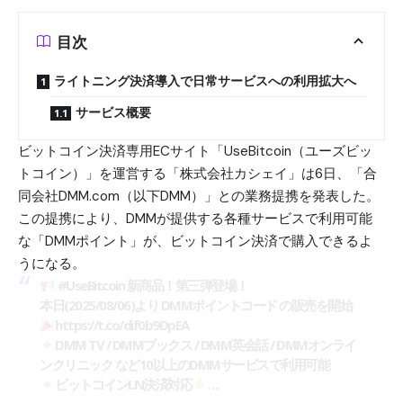
目次
ライトニング決済導入で日常サービスへの利用拡大へ
サービス概要
ビットコイン
決済専用ECサイト「UseBitcoin（ユーズビッ
トコイン）」を運営する「株式会社カシェイ」は6日、「合
同会社DMM.com（以下DMM）」との業務提携を発表した。
この提携により、DMMが提供する各種サービスで利用可能
な「DMMポイント」が、ビットコイン決済で購入できるよ
うになる。
#UseBitcoin
新商品！第三弾登場！
本日(2025/08/06)より DMMポイントコード の販売を開始
https://t.co/dif0b9DpEA
DMM TV / DMMブックス / DMM英会話 / DMMオンライ
ンクリニック など10以上のDMMサービスで利用可能
ビットコインLN決済対応
…