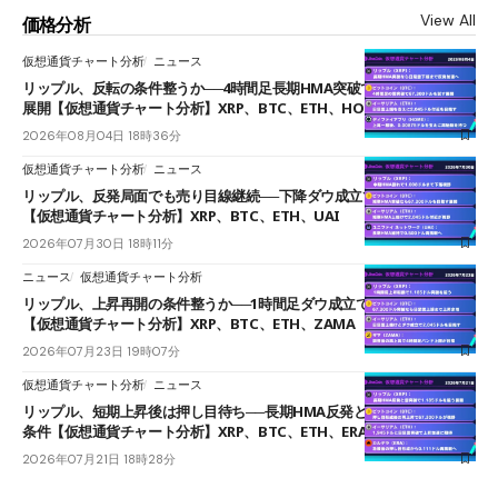
View All
価格分析
仮想通貨チャート分析
ニュース
リップル、反転の条件整うか──4時間足長期HMA突破で雲下端を目指す
展開【仮想通貨チャート分析】XRP、BTC、ETH、HOME
2026年08月04日 18時36分
仮想通貨チャート分析
ニュース
リップル、反発局面でも売り目線継続──下降ダウ成立で下値追う展開
【仮想通貨チャート分析】XRP、BTC、ETH、UAI
2026年07月30日 18時11分
ニュース
仮想通貨チャート分析
リップル、上昇再開の条件整うか──1時間足ダウ成立で1.185ドルを狙う
【仮想通貨チャート分析】XRP、BTC、ETH、ZAMA
2026年07月23日 19時07分
仮想通貨チャート分析
ニュース
リップル、短期上昇後は押し目待ち──長期HMA反発と雲上抜けが買い
条件【仮想通貨チャート分析】XRP、BTC、ETH、ERA
2026年07月21日 18時28分