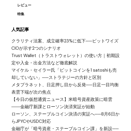
レビュー
特集
人気記事
クラリティ法案、成立確率23%に低下──ビットワイズ
CIOが示す2つのシナリオ
Trust Wallet（トラストウォレット）の使い方｜初期設
定や入金・出金方法など徹底解説
マイケル・セイラー氏「ビットコインを1 satoshiも売
却していない」──ストラテジーの方針と区別
メタプラネット、日足押し目から反発──日足一目均衡
表雲下端が次の焦点
【今日の仮想通貨ニュース】米暗号資産政策に暗雲
――金融庁新課とローソン決済実証が始動
ローソン、ステーブルコイン決済の実証へ──8月6日か
らJPYCやUSDC対応
金融庁が「暗号資産・ステーブルコイン課」を新設──