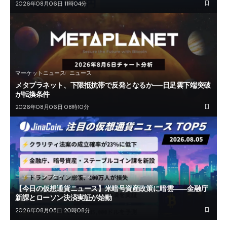
2026年08月06日 11時04分
マーケットニュース
ニュース
メタプラネット、下限抵抗帯で反発となるか──日足雲下端突破
が転換条件
2026年08月06日 08時10分
ニュース
マーケットニュース
【今日の仮想通貨ニュース】米暗号資産政策に暗雲――金融庁
新課とローソン決済実証が始動
2026年08月05日 20時08分