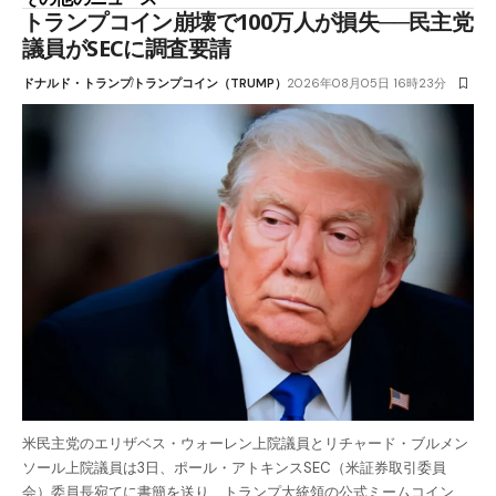
トランプコイン崩壊で100万人が損失──民主党
議員がSECに調査要請
ドナルド・トランプ
トランプコイン（TRUMP）
2026年08月05日 16時23分
米民主党のエリザベス・ウォーレン上院議員とリチャード・ブルメン
ソール上院議員は3日、ポール・アトキンスSEC（米証券取引委員
会）委員長宛てに書簡を送り、トランプ大統領の公式ミームコイン