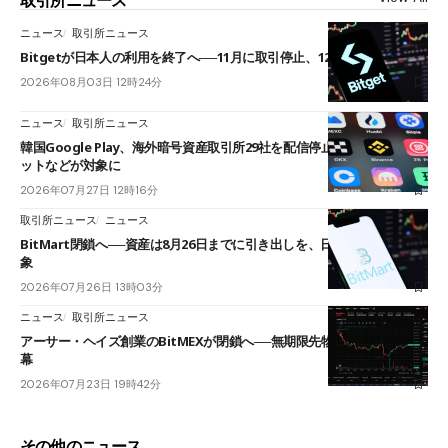
取引所ニュース
ニュース
取引所ニュース
Bitgetが日本人の利用を終了へ──11月に取引停止、12月末に強制決済
2026年08月03日 12時24分
ニュース
取引所ニュース
韓国Google Play、海外暗号資産取引所29社を配信停止──OKXやバイビ
ットなどが対象に
2026年07月27日 12時16分
取引所ニュース
ニュース
BitMart閉鎖へ──資産は8月26日までに引き出しを、日本人利用者も対
象
2026年07月26日 13時03分
ニュース
取引所ニュース
アーサー・ヘイズ創業のBitMEXが閉鎖へ──無期限先物を生んだ11年に
幕
2026年07月23日 19時42分
その他のニュース