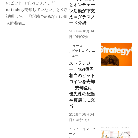
のビットコインについて「1
とオンチェー
satoshiも売却していない」とXで
ン活動が下支
え＝グラスノ
説明した。 「絶対に売るな」は個
ード分析
人貯蓄者…
2026年08月04
日 10時02分
ニュース
ビットコインニ
ュース
ストラテジ
ー、164億円
相当のビット
コインを売却
──売却益は
優先株の配当
や買戻しに充
当
2026年08月04
日 09時49分
ビットコインニュ
ース