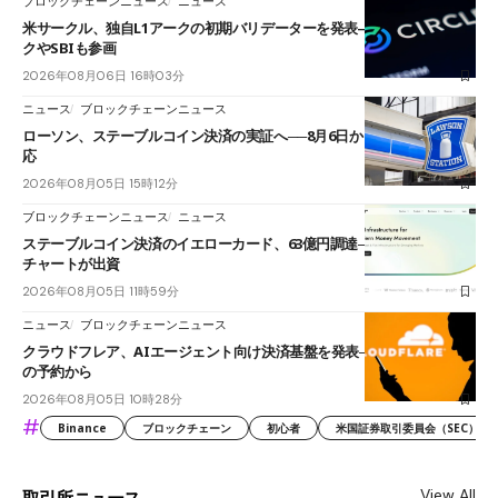
ブロックチェーンニュース
ニュース
米サークル、独自L1アークの初期バリデーターを発表――ブラックロッ
クやSBIも参画
2026年08月06日 16時03分
ニュース
ブロックチェーンニュース
ローソン、ステーブルコイン決済の実証へ──8月6日からJPYCやUSDC対
応
2026年08月05日 15時12分
ブロックチェーンニュース
ニュース
ステーブルコイン決済のイエローカード、63億円調達──ソニーやスタン
チャートが出資
2026年08月05日 11時59分
ニュース
ブロックチェーンニュース
クラウドフレア、AIエージェント向け決済基盤を発表──まずハンドル名
の予約から
2026年08月05日 10時28分
#
Binance
ブロックチェーン
初心者
米国証券取引委員会（SEC）
View All