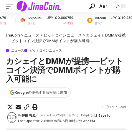
Aa
JPY-¥ 0.000759
JPY-¥ 10,230,698.67
iba Inu
Bitcoin
IB
BTC
-1.42%
+1.19%
JinaCoin
>
ニュース
>
ビットコインニュース
>
カシェイとDMMが提携
──ビットコイン決済でDMMポイントが購入可能に
ニュース
ビットコインニュース
カシェイとDMMが提携──ビット
コイン決済でDMMポイントが購
入可能に
Googleの優先する情報源に追加
8 Min Read
By
伊藤 将史
Published: 2025年08月06日 15時47分
Last Updated: 2025年08月06日 15時47分 3:47 PM