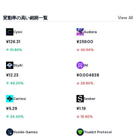
変動率の高い銘柄一覧
View All
Cysic
Audiera
¥126.31
¥259.00
↑ 51.80%
↓ 30.50%
SkyAI
INI
¥12.23
¥0.004838
↑ 49.20%
↓ 28.80%
Cartesi
Seeker
¥5.29
¥1.19
↑ 34.40%
↓ 19.80%
Yooldo Games
Truebit Protocol