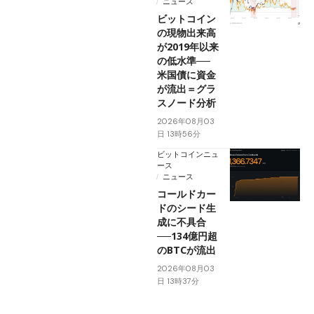
ニュース
ビットコイン
の現物出来高
が2019年以来
の低水準──
米国債に資金
が流出＝グラ
スノード分析
2026年08月03
日 13時56分
ビットコインニュ
ース
ニュース
コールドカー
ドのシード生
成に不具合
──134億円超
のBTCが流出
2026年08月03
日 13時37分