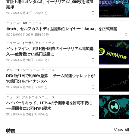
東証上場クオンタムS、イーサリアム1,000枚を追加
売却
2026年07月31日 12時29分
ニュース
DeFiニュース
1inch、セルフカストディ型流動性レイヤー「Aqua」を正式展開
2026年07月29日 15時22分
ニュース
イーサリアムニュース
ビットマイン、約31億円相当のイーサリアム追加購
入──総資産は1.9兆円規模に
2026年07月28日 12時06分
アルトコインニュース
ニュース
DEXEが1日で約90%急落──チーム関連ウォレットが
10億円分をバイナンスへ
2026年07月23日 12時01分
ニュース
アルトコインニュース
ハイパーリキッド、HIP-4の予測市場を許可不要に
──展開者に50万HYPE要求
2026年07月24日 10時56分
View All
特集