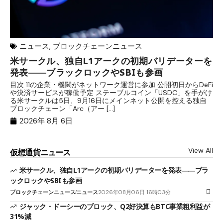
ニュース
,
ブロックチェーンニュース
米サークル、独自L1アークの初期バリデーターを
ジ
発表――ブラックロックやSBIも参画
B
目次 11の企業・機関がネットワーク運営に参加 公開初日からDeFi
目
や決済サービスが稼働予定 ステーブルコイン「USDC」を手がけ
だ
る米サークルは5日、9月16日にメインネット公開を控える独自
大
ブロックチェーン「Arc（アー […]
半
2026年 8月 6日
View All
仮想通貨ニュース
米サークル、独自L1アークの初期バリデーターを発表――ブラ
ックロックやSBIも参画
ブロックチェーンニュース
ニュース
2026年08月06日 16時03分
ジャック・ドーシーのブロック、Q2好決算もBTC事業粗利益が
31%減