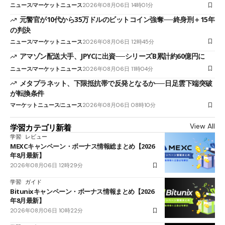
ニュース
マーケットニュース
2026年08月06日 14時01分
元警官が10代から35万ドルのビットコイン強奪──終身刑＋15年
の判決
ニュース
マーケットニュース
2026年08月06日 12時45分
アマゾン配送大手、JPYCに出資──シリーズB累計約60億円に
ニュース
マーケットニュース
2026年08月06日 11時04分
メタプラネット、下限抵抗帯で反発となるか──日足雲下端突破
が転換条件
マーケットニュース
ニュース
2026年08月06日 08時10分
View All
学習カテゴリ新着
学習
レビュー
MEXCキャンペーン・ボーナス情報総まとめ【2026
年8月最新】
2026年08月06日 12時29分
学習
ガイド
Bitunixキャンペーン・ボーナス情報まとめ【2026
年8月最新】
2026年08月06日 10時22分