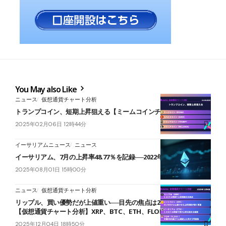
You May also Like
ニュース
仮想通貨チャート分析
トランプコイン、短期上昇狙える【ミームコインチャート分析】
2025年02月06日 12時44分
イーサリアムニュース
ニュース
イーサリアム、7月の上昇率48.77％を記録──2022年7月以来最大に
2025年08月01日 15時00分
ニュース
仮想通貨チャート分析
リップル、買い優勢だが上値重い──目先の焦点は2.22ドルの攻防
【仮想通貨チャート分析】XRP、BTC、ETH、FLOKI
2025年12月04日 18時50分