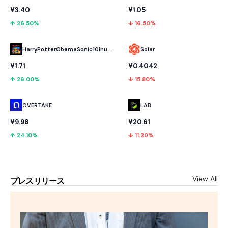
¥3.40
¥1.05
↑ 26.50%
↓ 16.50%
HarryPotterObamaSonic10Inu (ETH)
Solar
¥1.71
¥0.4042
↑ 26.00%
↓ 15.80%
OVERTAKE
LAB
¥9.98
¥20.61
↑ 24.10%
↓ 11.20%
View All
プレスリリース