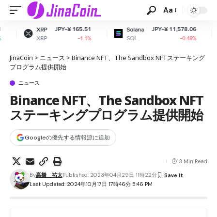
Aa
JPY-¥ 165.51
JPY-¥ 11,578.06
JP
Solana
Dogecoin
SOL
DOGE
-1.1%
-0.48%
JinaCoin
>
ニュース
>
Binance NFT、The Sandbox NFTステーキング
プログラム提供開始
ニュース
Binance NFT、The Sandbox NFT
ステーキングプログラム提供開始
Googleの優先する情報源に追加
13 Min Read
By
高橋 祐太
Published: 2023年04月29日 11時22分
Last Updated: 2024年10月17日 17時46分 5:46 PM