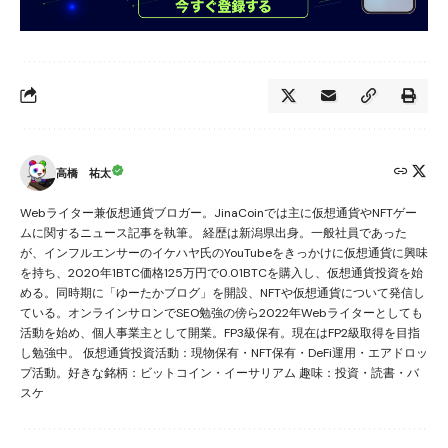
高橋 祐太
Webライター兼仮想通貨ブロガー。JinaCoinでは主に仮想通貨やNFTゲー
ムに関するニュース記事を執筆。 経歴は新潟県出身。一般社員であった
が、インフルエンサーのイケハヤ氏のYouTubeをきっかけに仮想通貨に興味
を持ち、2020年1BTC価格125万円で0.01BTCを購入し、仮想通貨投資を始
める。同時期に「ゆーたかブログ」を開設、NFTや仮想通貨について発信し
ている。オンラインサロンでSEO勉強の傍ら2022年Webライターとしても
活動を始め、個人事業主として開業。FP3級保有。現在はFP2級取得を目指
し勉強中。 仮想通貨投資活動：現物保有・NFT保有・DeFi運用・エアドロッ
プ活動。好きな銘柄：ビットコイン・イーサリアム 趣味：投資・読書・バ
スケ