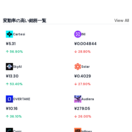
変動率の高い銘柄一覧
View All
Cartesi
INI
¥5.31
¥0.004844
↑ 56.90%
↓ 28.80%
SkyAI
Solar
¥13.30
¥0.4029
↑ 53.40%
↓ 27.90%
OVERTAKE
Audiera
¥10.16
¥279.05
↑ 36.10%
↓ 26.00%
Cysic
Infinex