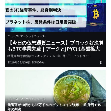
ニュース
マーケットニュース
【今日の仮想通貨ニュース】ブロック好決算
もBTC事業失速｜アークとJPYCは基盤拡大
暗号資産時価総額ランキング＞ 2026年8月6日、ビットコイ…
2026年08月06日 20時07分
ニュース
マーケットニュース
元警官が10代から35万ドルのビットコイン強奪──終身刑＋15
年の判決