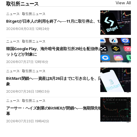
View All
取引所ニュース
ニュース
取引所ニュース
Bitgetが日本人の利用を終了へ──11月に取引停止、12月末に強制決済
2026年08月03日 12時24分
ニュース
取引所ニュース
韓国Google Play、海外暗号資産取引所29社を配信停止──OKXやバイビ
ットなどが対象に
2026年07月27日 12時16分
ニュース
取引所ニュース
BitMart閉鎖へ──資産は8月26日までに引き出しを、日本人利用者も対
象
2026年07月26日 13時03分
ニュース
取引所ニュース
アーサー・ヘイズ創業のBitMEXが閉鎖へ──無期限先物を生んだ11年に
幕
2026年07月23日 19時42分