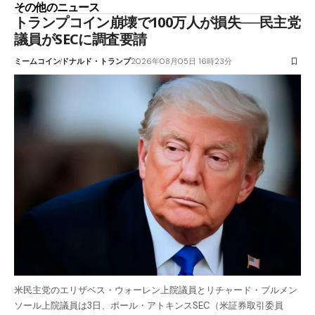
その他のニュース
トランプコイン崩壊で100万人が損失──民主党
議員がSECに調査要請
ミームコイン
ドナルド・トランプ
2026年08月05日 16時23分
米民主党のエリザベス・ウォーレン上院議員とリチャード・ブルメン
ソール上院議員は3日、ポール・アトキンスSEC（米証券取引委員