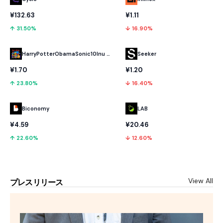
¥132.63
¥1.11
↑ 31.50%
↓ 16.90%
HarryPotterObamaSonic10Inu (ETH)
Seeker
¥1.70
¥1.20
↑ 23.80%
↓ 16.40%
Biconomy
LAB
¥4.59
¥20.46
↑ 22.60%
↓ 12.60%
View All
プレスリリース