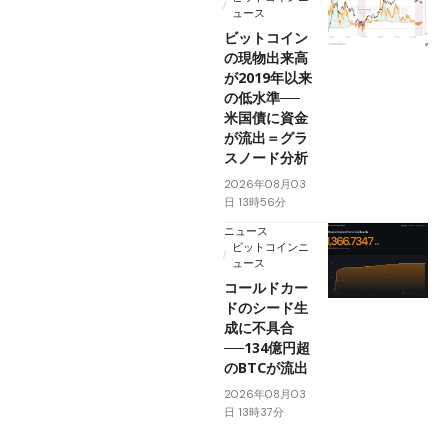
ュース
ビットコイン
の現物出来高
が2019年以来
の低水準──
米国債に資金
が流出＝グラ
スノード分析
2026年08月03
日 13時56分
ニュース
ビットコインニ
ュース
コールドカー
ドのシード生
成に不具合
──134億円超
のBTCが流出
2026年08月03
日 13時37分