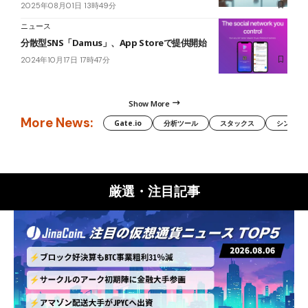
2025年08月01日 13時49分
ニュース
分散型SNS「Damus」、App Storeで提供開始
2024年10月17日 17時47分
Show More
More News:
Gate.io
分析ツール
スタックス
シンボル（
厳選・注目記事