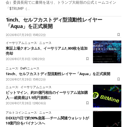
会）委員長宛てに書簡を送り、トランプ大統領の公式ミームコイン
「$TRUMP（…
1inch、セルフカストディ型流動性レイヤー
「Aqua」を正式展開
2026年07月29日 15時22分
イーサリアムニュース
ニュース
東証上場クオンタムS、イーサリアム1,000枚を追加
売却
2026年07月31日 12時29分
ニュース
DeFiニュース
1inch、セルフカストディ型流動性レイヤー「Aqua」を正式展開
2026年07月29日 15時22分
ニュース
イーサリアムニュース
ビットマイン、約31億円相当のイーサリアム追加購
入──総資産は1.9兆円規模に
2026年07月28日 12時06分
アルトコインニュース
ニュース
DEXEが1日で約90%急落──チーム関連ウォレットが
10億円分をバイナンスへ