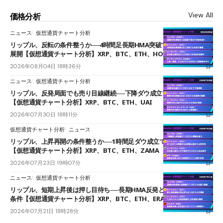
View All
価格分析
ニュース
仮想通貨チャート分析
リップル、反転の条件整うか──4時間足長期HMA突破で雲下端を目指す
展開【仮想通貨チャート分析】XRP、BTC、ETH、HOME
2026年08月04日 18時36分
ニュース
仮想通貨チャート分析
リップル、反発局面でも売り目線継続──下降ダウ成立で下値追う展開
【仮想通貨チャート分析】XRP、BTC、ETH、UAI
2026年07月30日 18時11分
仮想通貨チャート分析
ニュース
リップル、上昇再開の条件整うか──1時間足ダウ成立で1.185ドルを狙う
【仮想通貨チャート分析】XRP、BTC、ETH、ZAMA
2026年07月23日 19時07分
ニュース
仮想通貨チャート分析
リップル、短期上昇後は押し目待ち──長期HMA反発と雲上抜けが買い
条件【仮想通貨チャート分析】XRP、BTC、ETH、ERA
2026年07月21日 18時28分