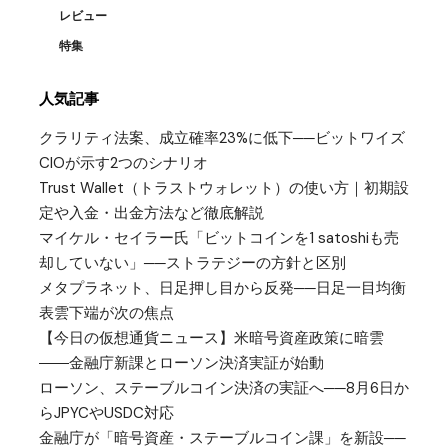
レビュー
特集
人気記事
クラリティ法案、成立確率23%に低下──ビットワイズ
CIOが示す2つのシナリオ
Trust Wallet（トラストウォレット）の使い方｜初期設
定や入金・出金方法など徹底解説
マイケル・セイラー氏「ビットコインを1 satoshiも売
却していない」──ストラテジーの方針と区別
メタプラネット、日足押し目から反発──日足一目均衡
表雲下端が次の焦点
【今日の仮想通貨ニュース】米暗号資産政策に暗雲
――金融庁新課とローソン決済実証が始動
ローソン、ステーブルコイン決済の実証へ──8月6日か
らJPYCやUSDC対応
金融庁が「暗号資産・ステーブルコイン課」を新設──