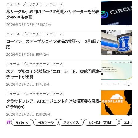
ニュース
ブロックチェーンニュース
米サークル、独自L1アークの初期バリデーターを発表――ブラックロッ
クやSBIも参画
2026年08月06日 16時03分
ニュース
ブロックチェーンニュース
ローソン、ステーブルコイン決済の実証へ──8月6日からJPYCやUSDC対
応
2026年08月05日 15時12分
ニュース
ブロックチェーンニュース
ステーブルコイン決済のイエローカード、63億円調達──ソニーやスタン
チャートが出資
2026年08月05日 11時59分
ニュース
ブロックチェーンニュース
クラウドフレア、AIエージェント向け決済基盤を発表──まずハンドル名
の予約から
2026年08月05日 10時28分
#
Gate.io
分析ツール
スタックス
シンボル（XYM）
エルサル