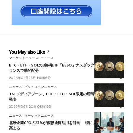
You May also Like
マーケットニュース
ニュース
BTC・ETH・SOLの3銘柄ETF「BESO」ナスダック上場──毎週リバ
ランスで動的配分
2026年04月23日 14時56分
ニュース
ビットコインニュース
TNLメディアジーン、BTC・ETH・SOL限定の暗号資産財務戦略を
発表
2025年09月20日 08時15分
ニュース
マーケットニュース
北米企業CFOの23％が仮想通貨活用を計画──特に大企業で利用意欲
高まる