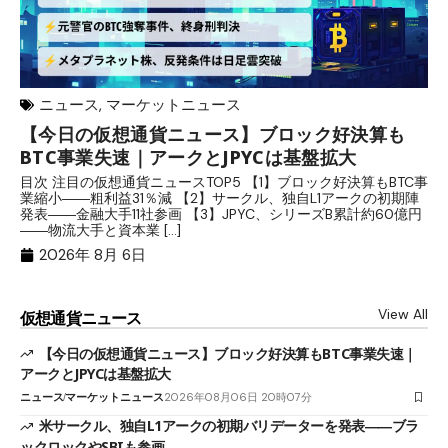
ニュース
,
マーケットニュース
【今日の仮想通貨ニュース】ブロック好決算も
米
BTC事業失速｜アークとJPYCは基盤拡大
発
目次 注目の仮想通貨ニュースTOP5 【1】ブロック好決算もBTC事
目
業縮小――粗利益31％減 【2】サークル、独自L1アークの初期陣
や
発表――金融大手11社参画 【3】JPYC、シリーズB累計約60億円
る
――物流大手と資本業 […]
ブ
2026年 8月 6日
View All
仮想通貨ニュース
【今日の仮想通貨ニュース】ブロック好決算もBTC事業失速｜
アークとJPYCは基盤拡大
ニュース
マーケットニュース
2026年08月06日 20時07分
米サークル、独自L1アークの初期バリデーターを発表――ブラ
ックロックやSBIも参画