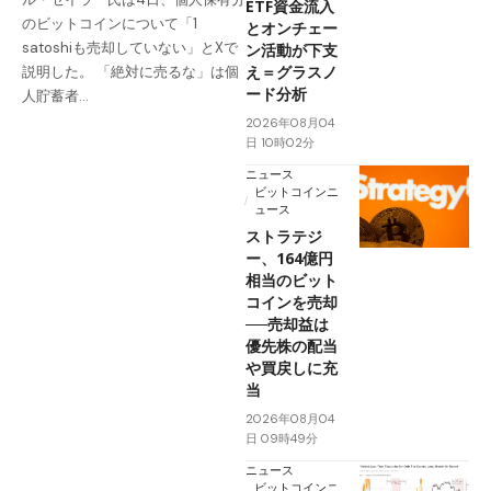
ETF資金流入
のビットコインについて「1
とオンチェー
satoshiも売却していない」とXで
ン活動が下支
え＝グラスノ
説明した。 「絶対に売るな」は個
ード分析
人貯蓄者…
2026年08月04
日 10時02分
ニュース
ビットコインニ
ュース
ストラテジ
ー、164億円
相当のビット
コインを売却
──売却益は
優先株の配当
や買戻しに充
当
2026年08月04
日 09時49分
ニュース
ビットコインニ