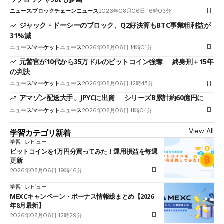
ニュース
ブロックチェーンニュース
2026年08月06日 16時03分
ジャック・ドーシーのブロック、Q2好決算もBTC事業粗利益が
31%減
ニュース
マーケットニュース
2026年08月06日 14時01分
元警官が10代から35万ドルのビットコイン強奪──終身刑＋15年
の判決
ニュース
マーケットニュース
2026年08月06日 12時45分
アマゾン配送大手、JPYCに出資──シリーズB累計約60億円に
ニュース
マーケットニュース
2026年08月06日 11時04分
View All
学習カテゴリ新着
学習
レビュー
ビットコインを1万円分買ってみた！運用損益を毎週
更新
2026年08月06日 19時46分
学習
レビュー
MEXCキャンペーン・ボーナス情報総まとめ【2026
年8月最新】
2026年08月06日 12時29分