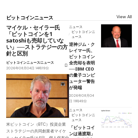
View All
ビットコインニュース
マイケル・セイラー氏
ニュース
ビットコインニ
「ビットコインを1
ュース
satoshiも売却していな
逆神ジム・ク
い」──ストラテジーの方
レイマー氏、
針と区別
ビットコイン
全売却を表明
ビットコインニュース
ニュース
2026年08月04日 14時19分
──IBM CEO
の量子コンピ
ューター警告
が発端
2026年08月04
日 11時49分
ニュース
ビットコインニ
ュース
米ビットコイン（BTC）投資企業
「ビットコイ
ストラテジーの共同創業者マイケ
ンは過渡期」
ル・セイラー氏は4日、個人保有分