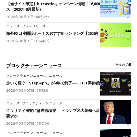
【当サイト限定】bitcastleキャンペーン情報｜16,000円口座開設ボーナ
ス（2026年8月最新）
2026年08月01日 08時12分
ニュース
プレスリリース
海外FX口座開設ボーナスおすすめランキング【2026年8月最新】
2026年08月01日 07時40分
View All
ブロックチェーンニュース
ブロックチェーンニュース
ニュース
歩いて稼ぐ「Step App」が4年で終了──FITFI保有者に対応呼びかけ
2026年08月07日 12時12分
ニュース
ブロックチェーンニュース
クラリティ法案に倫理条項案──トランプ米大統領へ暗号資産事業の売却
要求か
2026年08月07日 12時04分
ブロックチェーンニュース
ニュース