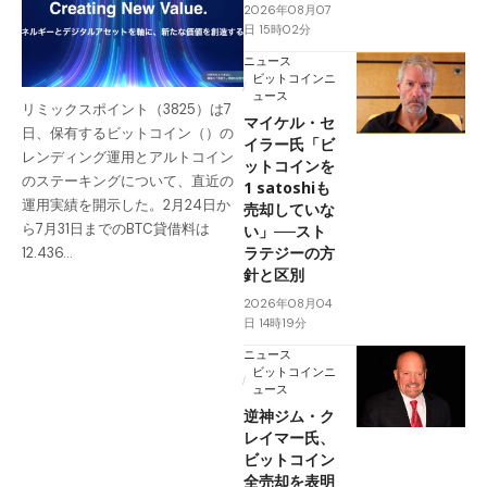
2026年08月07
日 15時02分
ニュース
ビットコインニ
ュース
リミックスポイント（3825）は7
マイケル・セ
日、保有するビットコイン（）の
イラー氏「ビ
レンディング運用とアルトコイン
ットコインを
のステーキングについて、直近の
1 satoshiも
運用実績を開示した。2月24日か
売却していな
ら7月31日までのBTC貸借料は
い」──スト
ラテジーの方
12.436…
針と区別
2026年08月04
日 14時19分
ニュース
ビットコインニ
ュース
逆神ジム・ク
レイマー氏、
ビットコイン
全売却を表明