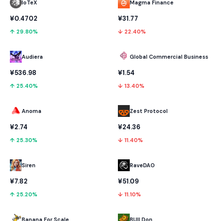
IoTeX
Magma Finance
¥0.4702
¥31.77
↑ 29.80%
↓ 22.40%
Audiera
Global Commercial Business
¥536.98
¥1.54
↑ 25.40%
↓ 13.40%
Anoma
Zest Protocol
¥2.74
¥24.36
↑ 25.30%
↓ 11.40%
RaveDAO
Siren
¥51.09
¥7.82
↓ 11.10%
↑ 25.20%
Banana For Scale
BUILDon