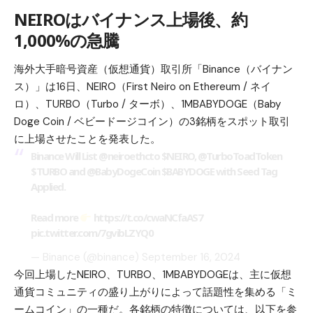
NEIROはバイナンス上場後、約
1,000%の急騰
海外大手暗号資産（仮想通貨）取引所「Binance（バイナン
ス）」は16日、NEIRO（First Neiro on Ethereum / ネイ
ロ）、TURBO（Turbo / ターボ）、1MBABYDOGE（Baby
Doge Coin / ベビードージコイン）の3銘柄をスポット取引
に上場させたことを発表した。
Binance Will List
@neiroethcto
$NEIRO
,
@TurboToadToken
$TURBO
and @BabyDogeCoin
$BABYDOGE
with Seed Tag
Applied.
Read more
https://t.co/cwaNCfaAS7
pic.twitter.com/7gvibLZYQ0
— Binance (@binance)
September 16, 2024
今回上場したNEIRO、TURBO、1MBABYDOGEは、主に仮想
通貨コミュニティの盛り上がりによって話題性を集める「ミ
ームコイン」の一種だ。各銘柄の特徴については、以下を参