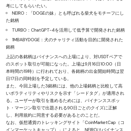
考にしてもらいたい。
NEIRO：「DOGEの妹」とも呼ばれる柴犬をモチーフにし
た銘柄
TURBO：ChatGPT-4を活用して低予算で開発された銘柄
1MBABYDOGE：犬のチャリティ活動を目的に開発された
銘柄
上記の各銘柄はバイナンスへの上場により、対USDTペアで
のスポット取引が可能になった。上場は9月16日10:00（日
本時間の19時）に行われており、各銘柄の出金開始時間は翌
日17日の同時刻を予定している。
また、今回上場した3銘柄には、他の上場銘柄と比較して高
いボラティリティやリスクを示す「シードタグ」が適用され
る。ユーザーが取引を進めるためには、バイナンススポッ
ト・マージン取引で出題される90日ごとのクイズに正解
し、利用規約に同意する必要があるとのことだ。
なお、仮想通貨のトレッキングサイト「CoinMarketCap（コ
インマーケットキャップ）」によると、NEIROはバイナンス