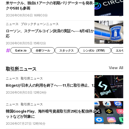
米サークル、独自L1アークの初期バリデーターを発表――ブラックロッ
クやSBIも参画
2026年08月06日 16時03分
ニュース
ブロックチェーンニュース
ローソン、ステーブルコイン決済の実証へ──8月6日からJPYCやUSDC対
応
2026年08月05日 15時12分
#
Gate.io
分析ツール
スタックス
シンボル（XYM）
エルサル
View All
取引所ニュース
ニュース
取引所ニュース
Bitgetが日本人の利用を終了へ──11月に取引停止、12月末に強制決済
2026年08月03日 12時24分
ニュース
取引所ニュース
韓国Google Play、海外暗号資産取引所29社を配信停止──OKXやバイビ
ットなどが対象に
2026年07月27日 12時16分