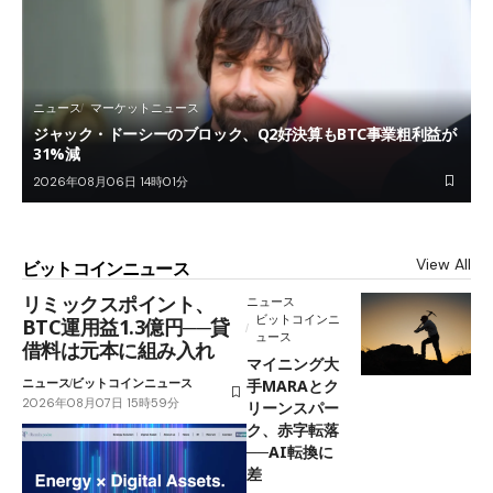
ニュース
マーケットニュース
ジャック・ドーシーのブロック、Q2好決算もBTC事業粗利益が
31%減
2026年08月06日 14時01分
View All
ビットコインニュース
リミックスポイント、
ニュース
ビットコインニ
BTC運用益1.3億円──貸
ュース
借料は元本に組み入れ
マイニング大
ニュース
ビットコインニュース
手MARAとク
2026年08月07日 15時59分
リーンスパー
ク、赤字転落
──AI転換に
差