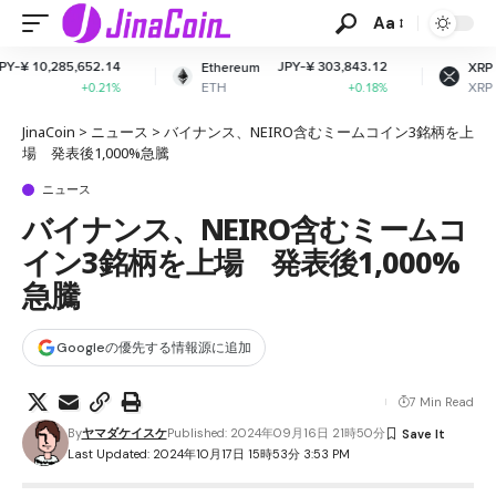
Aa
4
JPY-¥ 303,843.12
JPY-¥ 164.50
Ethereum
XRP
ETH
XRP
%
+0.18%
-0.28%
JinaCoin
>
ニュース
>
バイナンス、NEIRO含むミームコイン3銘柄を上
場 発表後1,000%急騰
ニュース
バイナンス、NEIRO含むミームコ
イン3銘柄を上場 発表後1,000%
急騰
Googleの優先する情報源に追加
7 Min Read
By
ヤマダケイスケ
Published: 2024年09月16日 21時50分
Last Updated: 2024年10月17日 15時53分 3:53 PM