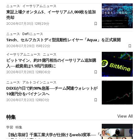
ニュース
イーサリアムニュース
東証上場クオンタムS、イーサリアム1,000枚を追加
売却
2026年07月31日 12時29分
ニュース
DeFiニュース
1inch、セルフカストディ型流動性レイヤー「Aqua」を正式展開
2026年07月29日 15時22分
イーサリアムニュース
ニュース
ビットマイン、約31億円相当のイーサリアム追加購
入──総資産は1.9兆円規模に
2026年07月28日 12時06分
ニュース
アルトコインニュース
DEXEが1日で約90%急落──チーム関連ウォレットが
10億円分をバイナンスへ
2026年07月23日 12時01分
View All
特集
学習
特集
【独占取材】千葉工業大学が仕掛けるweb3変革──「cJPY」とAIの融合