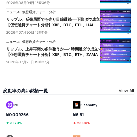
2026年08月04日 18時36分
ニュース
仮想通貨チャート分析
リップル、反発局面でも売り目線継続──下降ダウ成立で下値追う展開
【仮想通貨チャート分析】XRP、BTC、ETH、UAI
2026年07月30日 18時11分
ニュース
仮想通貨チャート分析
リップル、上昇再開の条件整うか──1時間足ダウ成立で1.185ドルを狙う
【仮想通貨チャート分析】XRP、BTC、ETH、ZAMA
2026年07月23日 19時07分
変動率の高い銘柄一覧
View All
INI
Biconomy
¥0.009266
¥6.61
↑ 31.70%
↓ 23.00%