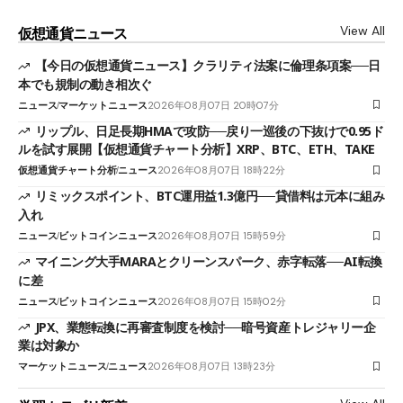
View All
仮想通貨ニュース
【今日の仮想通貨ニュース】クラリティ法案に倫理条項案──日
本でも規制の動き相次ぐ
ニュース
マーケットニュース
2026年08月07日 20時07分
リップル、日足長期HMAで攻防──戻り一巡後の下抜けで0.95ド
ルを試す展開【仮想通貨チャート分析】XRP、BTC、ETH、TAKE
仮想通貨チャート分析
ニュース
2026年08月07日 18時22分
リミックスポイント、BTC運用益1.3億円──貸借料は元本に組み
入れ
ニュース
ビットコインニュース
2026年08月07日 15時59分
マイニング大手MARAとクリーンスパーク、赤字転落──AI転換
に差
ニュース
ビットコインニュース
2026年08月07日 15時02分
JPX、業態転換に再審査制度を検討──暗号資産トレジャリー企
業は対象か
マーケットニュース
ニュース
2026年08月07日 13時23分