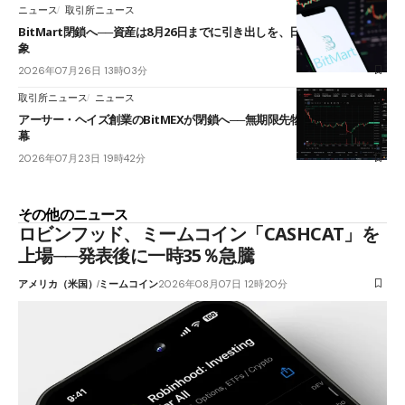
ニュース
取引所ニュース
BitMart閉鎖へ──資産は8月26日までに引き出しを、日本人利用者も対
象
2026年07月26日 13時03分
取引所ニュース
ニュース
アーサー・ヘイズ創業のBitMEXが閉鎖へ──無期限先物を生んだ11年に
幕
2026年07月23日 19時42分
その他のニュース
ロビンフッド、ミームコイン「CASHCAT」を
上場──発表後に一時35％急騰
アメリカ（米国）
ミームコイン
2026年08月07日 12時20分