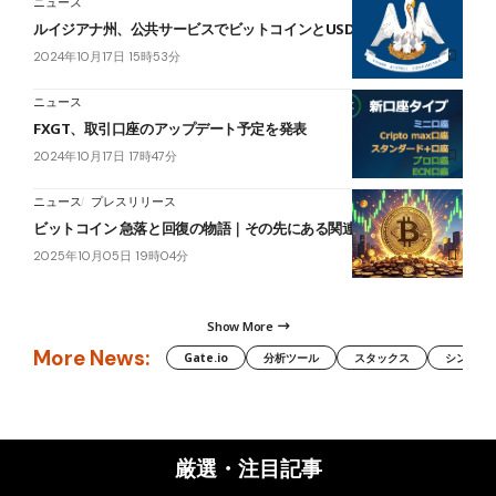
ニュース
ルイジアナ州、公共サービスでビットコインとUSDC決済開始
2024年10月17日 15時53分
ニュース
FXGT、取引口座のアップデート予定を発表
2024年10月17日 17時47分
ニュース
プレスリリース
ビットコイン 急落と回復の物語｜その先にある関連株 $HYPERとは
2025年10月05日 19時04分
Show More
More News:
Gate.io
分析ツール
スタックス
シンボル（
厳選・注目記事