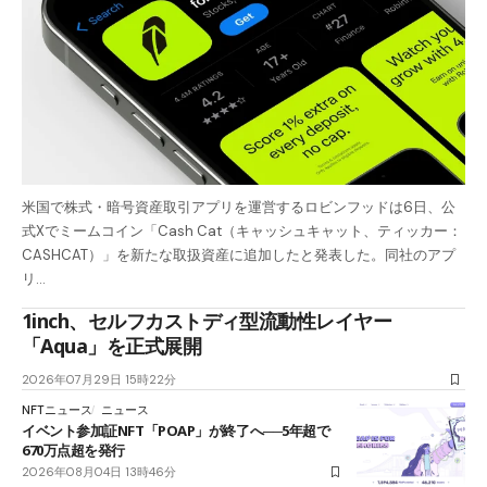
米国で株式・暗号資産取引アプリを運営するロビンフッドは6日、公
式Xでミームコイン「Cash Cat（キャッシュキャット、ティッカー：
CASHCAT）」を新たな取扱資産に追加したと発表した。同社のアプ
リ…
1inch、セルフカストディ型流動性レイヤー
「Aqua」を正式展開
2026年07月29日 15時22分
NFTニュース
ニュース
イベント参加証NFT「POAP」が終了へ──5年超で
670万点超を発行
2026年08月04日 13時46分