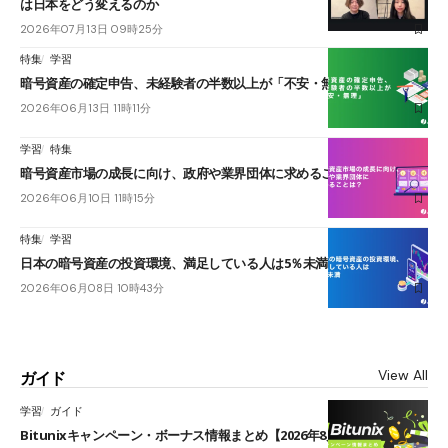
は日本をどう変えるのか
2026年07月13日 09時25分
特集
学習
暗号資産の確定申告、未経験者の半数以上が「不安・無理」
2026年06月13日 11時11分
学習
特集
暗号資産市場の成長に向け、政府や業界団体に求めることは？
2026年06月10日 11時15分
特集
学習
日本の暗号資産の投資環境、満足している人は5％未満
2026年06月08日 10時43分
View All
ガイド
学習
ガイド
Bitunixキャンペーン・ボーナス情報まとめ【2026年8月最新】