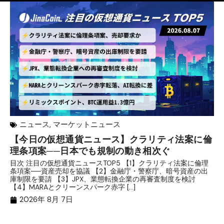
ニュース
,
マーケットニュース
【今日の仮想通貨ニュース】クラリティ法案に倫
リ
理条項案──日本でも規制の動き相次ぐ
下
分
目次 注目の仮想通貨ニュースTOP5 【1】クラリティ法案に倫理
条項案──資産売却を協議 【2】金融庁・警察庁、暗号資産の出
目
庫制限を要請 【3】JPX、業態転換企業の再審査制度を検討
ト
【4】MARAとクリーンスパーク赤字 […]
（
（X
2026年 8月 7日