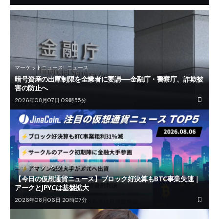
マーケットニュース
ニュース
暗号資産の出庫制限を全業者に要請──金融庁・警察庁、詐欺被
害の防止へ
2026年08月07日 09時55分
ニュース
マーケットニュース
【今日の仮想通貨ニュース】ブロック好決算もBTC事業失速｜
アークとJPYCは基盤拡大
2026年08月06日 20時07分