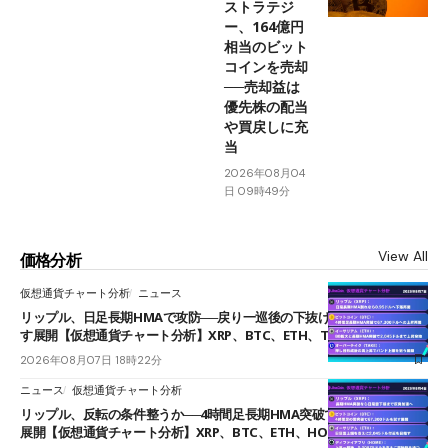
ストラテジ
ー、164億円
相当のビット
コインを売却
──売却益は
優先株の配当
や買戻しに充
当
2026年08月04
日 09時49分
View All
価格分析
仮想通貨チャート分析
ニュース
リップル、日足長期HMAで攻防──戻り一巡後の下抜けで0.95ドルを試
す展開【仮想通貨チャート分析】XRP、BTC、ETH、TAKE
2026年08月07日 18時22分
ニュース
仮想通貨チャート分析
リップル、反転の条件整うか──4時間足長期HMA突破で雲下端を目指す
展開【仮想通貨チャート分析】XRP、BTC、ETH、HOME