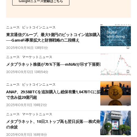
Googleニュース登録はこちら
ニュース
ビットコインニュース
東京通信グループ、最大1億円のビットコイン追加購入を決議
──GameFi事業拡大と財務戦略の二段構え
2025年09月16日 13時51分
ニュース
マーケットニュース
メタプラネット株価が70％下落──mNAVが示す下落要因と今後の展望
2025年09月12日 13時54分
ニュース
ビットコインニュース
ANAP、29.58BTCを追加購入し総保有量1,047BTCに拡大──155億円投資
で含み益20億円超
2025年09月11日 19時21分
ニュース
マーケットニュース
メタプラネット、10日ストップ高も翌日反落──株式発行とナカモト投資
の余波
2025年09月11日 16時18分