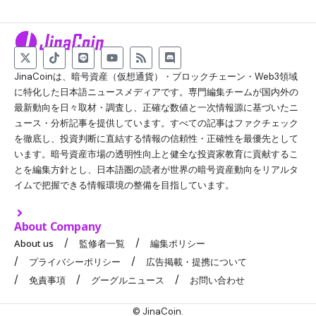
JinaCoinは、暗号資産（仮想通貨）・ブロックチェーン・Web3領域
に特化した日本語ニュースメディアです。専門編集チームが国内外の
最新動向を日々取材・調査し、正確な数値と一次情報源に基づいたニ
ュース・分析記事を提供しています。すべての記事はファクチェック
を徹底し、投資判断に直結する情報の信頼性・正確性を最優先として
います。暗号資産市場の透明性向上と健全な投資家教育に貢献するこ
とを編集方針とし、日本語圏の読者が世界の暗号資産動向をリアルタ
イムで把握できる情報環境の整備を目指しています。
About Company
About us
監修者一覧
編集ポリシー
プライバシーポリシー
広告掲載・提携について
免責事項
グーグルニュース
お問い合わせ
© JinaCoin.