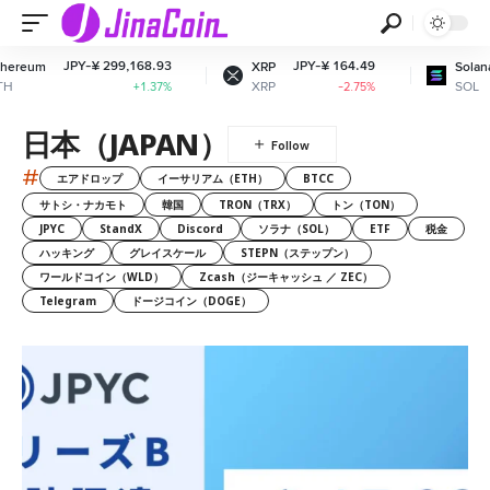
PY-¥ 299,168.93
JPY-¥ 164.49
JPY-¥ 1
XRP
Solana
XRP
SOL
+1.37%
-2.75%
日本（JAPAN）
#
エアドロップ
イーサリアム（ETH）
BTCC
サトシ・ナカモト
韓国
TRON（TRX）
トン（TON）
JPYC
StandX
Discord
ソラナ（SOL）
ETF
税金
ハッキング
グレイスケール
STEPN（ステップン）
ワールドコイン（WLD）
Zcash（ジーキャッシュ ／ ZEC）
Telegram
ドージコイン（DOGE）