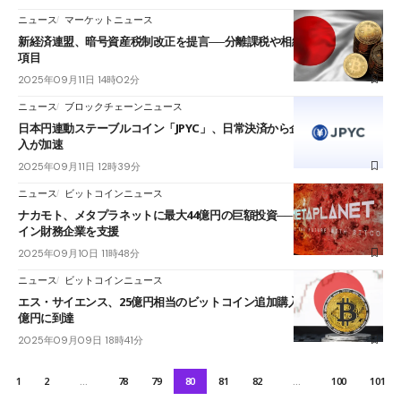
ニュース
マーケットニュース
新経済連盟、暗号資産税制改正を提言──分離課税や相続税見直しなど4
項目
2025年09月11日 14時02分
ニュース
ブロックチェーンニュース
日本円連動ステーブルコイン「JPYC」、日常決済から企業間取引まで導
入が加速
2025年09月11日 12時39分
ニュース
ビットコインニュース
ナカモト、メタプラネットに最大44億円の巨額投資──日本初のビットコ
イン財務企業を支援
2025年09月10日 11時48分
ニュース
ビットコインニュース
エス・サイエンス、25億円相当のビットコイン追加購入──累計保有額30
億円に到達
2025年09月09日 18時41分
1
2
…
78
79
80
81
82
…
100
101