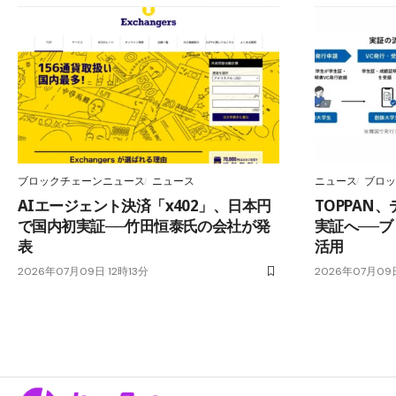
ブロックチェーンニュース
ニュース
ニュース
ブロッ
AIエージェント決済「x402」、日本円
TOPPAN
で国内初実証──竹田恒泰氏の会社が発
実証へ──ブ
表
活用
2026年07月09日 12時13分
2026年07月09日