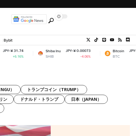
Bybit
JPY-¥ 0.00073
JPY-¥ 10,235,663
Shiba Inu
Bitcoin
SHIB
BTC
-4.06%
-0.
PENGU）
トランプコイン（TRUMP）
リン
ドナルド・トランプ
日本（JAPAN）