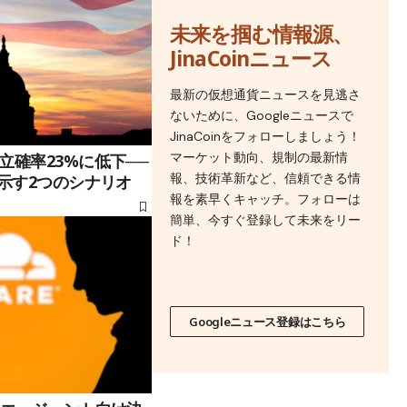
未来を掴む情報源、
JinaCoinニュース
最新の仮想通貨ニュースを見逃さ
ないために、Googleニュースで
JinaCoinをフォローしましょう！
マーケット動向、規制の最新情
立確率23%に低下──
報、技術革新など、信頼できる情
が示す2つのシナリオ
報を素早くキャッチ。フォローは
簡単、今すぐ登録して未来をリー
ド！
Googleニュース登録はこちら