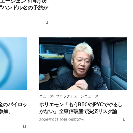
Iエージェント向け決
ずハンドル名の予約か
ニュース
ブロックチェーンニュース
金のパイロッ
ホリエモン「もうBTCやJPYCでやるし
が参加、
かない」全東信破産で決済リスク論
2026年07月10日 09時27分