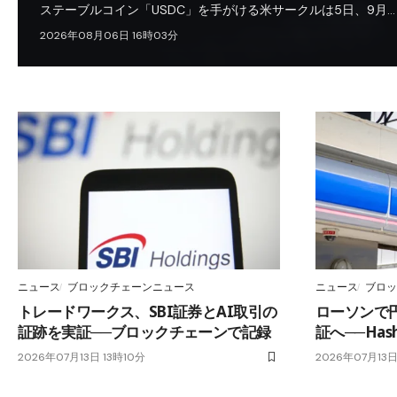
ステーブルコイン「USDC」を手がける米サークルは5日、9月…
2026年08月06日 16時03分
ニュース
ブロックチェーンニュース
ニュース
ブロッ
トレードワークス、SBI証券とAI取引の
ローソンで
証跡を実証──ブロックチェーンで記録
証へ──Has
2026年07月13日 13時10分
2026年07月13日