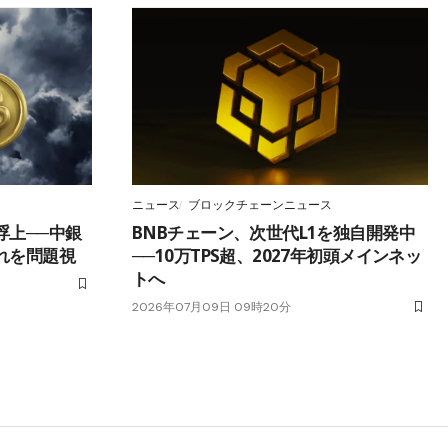
ニュース
ブロックチェーンニュース
浮上──中銀
BNBチェーン、次世代L1を独自開発中
れを問題視
──10万TPS超、2027年初頭メインネッ
トへ
2026年07月09日 09時20分