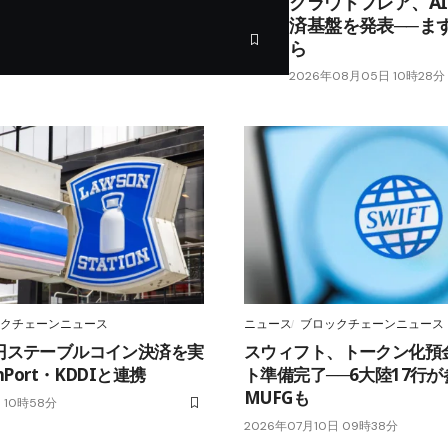
クラウドフレア、A
済基盤を発表──ま
ら
2026年08月05日 10時28分
クチェーンニュース
ニュース
ブロックチェーンニュース
円ステーブルコイン決済を実
スウィフト、トークン化預
hPort・KDDIと連携
ト準備完了──6大陸17行
MUFGも
 10時58分
2026年07月10日 09時38分