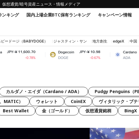
仮想通貨/暗号資産ニュース・情報メディア
ランキング
国内上場企業BTC保有ランキング
キャンペーン情報
ベビードージ（BABYDOGE）
ジャスティン・サン
地方創生
edgeX
中国
600.70
JPY-¥ 10.98
JPY-¥ 31.74
Dogecoin
Cardano
DOGE
ADA
-0.78%
-0.67%
+6.16%
カルダノ・エイダ（Cardano / ADA）
Pudgy Penguins（
、MATIC）
ウォレット
CoinEX
ヴィタリック・ブテ
Best Wallet
金（ゴールド）
仮想通貨銘柄
BingX