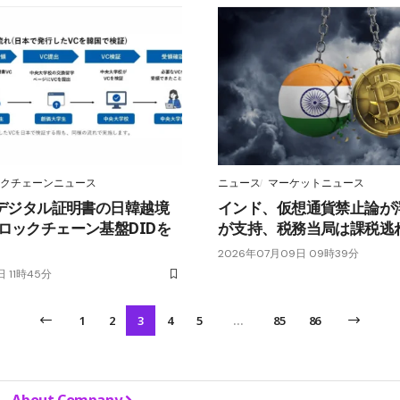
クチェーンニュース
ニュース
マーケットニュース
、デジタル証明書の日韓越境
インド、仮想通貨禁止論が
ロックチェーン基盤DIDを
が支持、税務当局は課税逃
2026年07月09日 09時39分
 11時45分
1
2
3
4
5
…
85
86