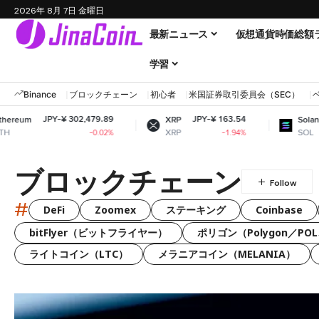
2026年 8月 7日 金曜日
最新ニュース
仮想通貨時価総額
学習
Binance
ブロックチェーン
初心者
米国証券取引委員会（SEC）
Y-¥ 302,479.89
JPY-¥ 163.54
JPY-¥ 11,
XRP
Solana
XRP
SOL
-0.02%
-1.94%
ブロックチェーン
#
DeFi
Zoomex
ステーキング
Coinbase
bitFlyer（ビットフライヤー）
ポリゴン（Polygon／POL
ライトコイン（LTC）
メラニアコイン（MELANIA）