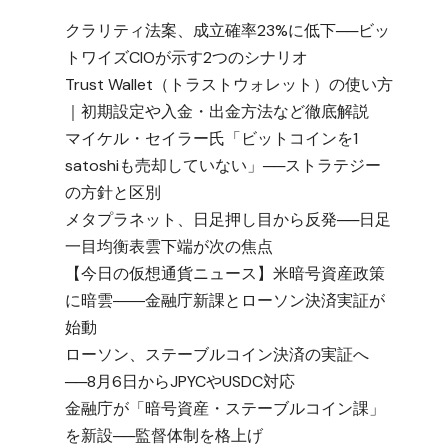
クラリティ法案、成立確率23%に低下──ビッ
トワイズCIOが示す2つのシナリオ
Trust Wallet（トラストウォレット）の使い方
｜初期設定や入金・出金方法など徹底解説
マイケル・セイラー氏「ビットコインを1
satoshiも売却していない」──ストラテジー
の方針と区別
メタプラネット、日足押し目から反発──日足
一目均衡表雲下端が次の焦点
【今日の仮想通貨ニュース】米暗号資産政策
に暗雲――金融庁新課とローソン決済実証が
始動
ローソン、ステーブルコイン決済の実証へ
──8月6日からJPYCやUSDC対応
金融庁が「暗号資産・ステーブルコイン課」
を新設──監督体制を格上げ