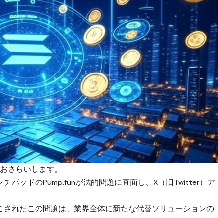
境をおさらいします。
パッドのPump.funが法的問題に直面し、X（旧Twitter）ア
。
こされたこの問題は、業界全体に新たな代替ソリューションの