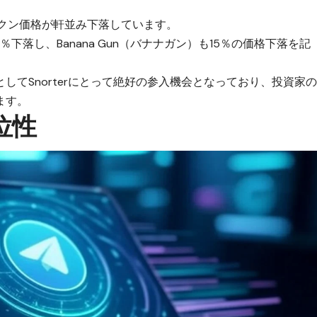
トークン価格が軒並み下落しています。
2％下落し、Banana Gun（バナナガン）も15％の価格下落を記
として
Snorter
にとって絶好の参入機会となっており、投資家
ます。
位性