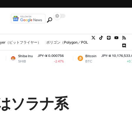
tFlyer（ビットフライヤー）
ポリゴン（Polygon／POL、MATIC）
ウォレット
JPY-¥ 0.000756
JPY-¥ 10,176,533.05
nu
Bitcoin
Et
BTC
ET
-2.47%
+0.7%
はソラナ系