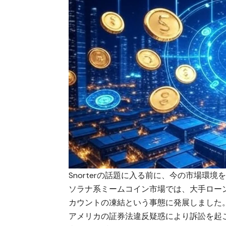
Snorterの話題に入る前に、今の市場環
ソラナ系ミームコイン
市場では、大手ローンチ
カウントの凍結という事態に発展しました
アメリカの証券法違反疑惑により訴訟を起