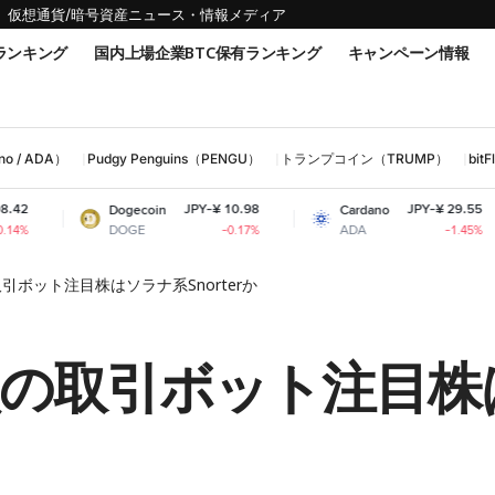
仮想通貨/暗号資産ニュース・情報メディア
ランキング
国内上場企業BTC保有ランキング
キャンペーン情報
 / ADA）
Pudgy Penguins（PENGU）
トランプコイン（TRUMP）
bi
JPY-¥ 10.98
JPY-¥ 29.55
Dogecoin
Cardano
Shiba I
DOGE
ADA
SHIB
-0.17%
-1.45%
引ボット注目株はソラナ系Snorterか
買の取引ボット注目株