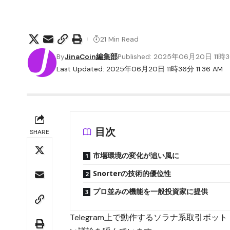
21 Min Read
By
JinaCoin編集部
Published: 2025年06月20日 11時
Last Updated: 2025年06月20日 11時36分 11:36 AM
目次
SHARE
市場環境の変化が追い風に
Snorterの技術的優位性
プロ並みの機能を一般投資家に提供
Telegram上で動作するソラナ系取引ボット