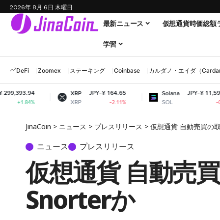
2026年 8月 6日 木曜日
最新ニュース
仮想通貨時価総額
学習
DeFi
Zoomex
ステーキング
Coinbase
カルダノ・エイダ（Cardano
JPY-¥ 164.65
JPY-¥ 11,598.42
XRP
Solana
XRP
SOL
-2.11%
-0.14%
JinaCoin
>
ニュース
>
プレスリリース
>
仮想通貨 自動売買の取
ニュース
プレスリリース
仮想通貨 自動売
Snorterか