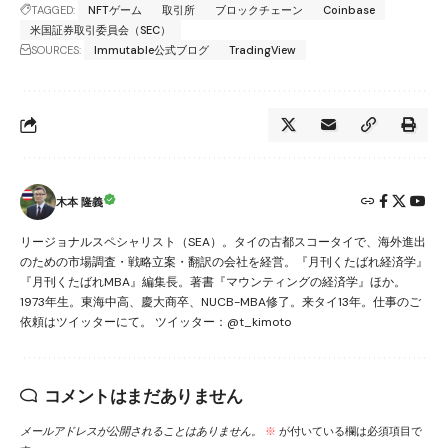
TAGGED:
NFTゲーム
取引所
ブロックチェーン
Coinbase
米国証券取引委員会（SEC）
SOURCES:
Immutable公式ブログ
TradingView
木本 隆義
リージョナルスペシャリスト（SEA）。タイの古都スコータイで、海外進出
のための市場調査・戦略立案・翻訳の会社を経営。『月刊くたばれ経済学』
『月刊くたばれMBA』編集長。著書『マウンティングの経済学』ほか。
1973年生。東海中高、慶大商卒、NUCB-MBA修了。来タイ13年。仕事のご
依頼はツイッターにて。 ツイッター：@t_kimoto
コメントはまだありません
メールアドレスが公開されることはありません。
※
が付いている欄は必須項目で