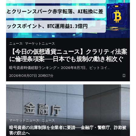
ニュース
マーケットニュース
【今日の仮想通貨ニュース】クラリティ法案
に倫理条項案──日本でも規制の動き相次ぐ
暗号資産時価総額ランキング＞ 2026年8月7日、ビットコイ…
2026年08月07日 20時07分
マーケットニュース
ニュース
暗号資産の出庫制限を全業者に要請──金融庁・警察庁、詐欺被
害の防止へ