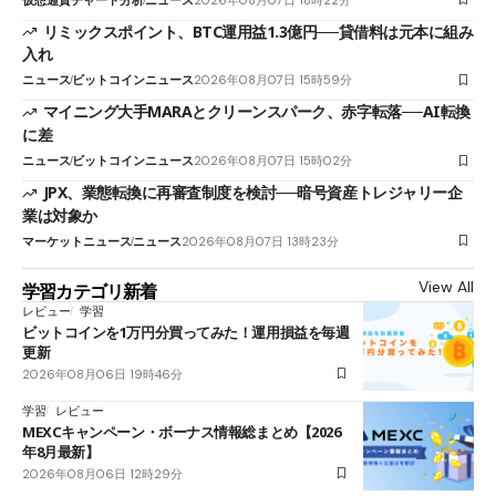
リミックスポイント、BTC運用益1.3億円──貸借料は元本に組み
入れ
ニュース
ビットコインニュース
2026年08月07日 15時59分
マイニング大手MARAとクリーンスパーク、赤字転落──AI転換
に差
ニュース
ビットコインニュース
2026年08月07日 15時02分
JPX、業態転換に再審査制度を検討──暗号資産トレジャリー企
業は対象か
マーケットニュース
ニュース
2026年08月07日 13時23分
View All
学習カテゴリ新着
レビュー
学習
ビットコインを1万円分買ってみた！運用損益を毎週
更新
2026年08月06日 19時46分
学習
レビュー
MEXCキャンペーン・ボーナス情報総まとめ【2026
年8月最新】
2026年08月06日 12時29分