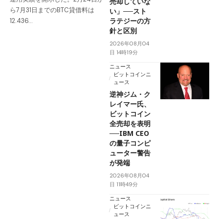
売却していな
ら7月31日までのBTC貸借料は
い」──スト
ラテジーの方
12.436…
針と区別
2026年08月04
日 14時19分
ニュース
ビットコインニ
ュース
逆神ジム・ク
レイマー氏、
ビットコイン
全売却を表明
──IBM CEO
の量子コンピ
ューター警告
が発端
2026年08月04
日 11時49分
ニュース
ビットコインニ
ュース