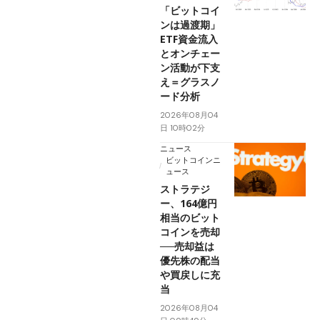
「ビットコイ
ンは過渡期」
ETF資金流入
とオンチェー
ン活動が下支
え＝グラスノ
ード分析
2026年08月04
日 10時02分
ニュース
ビットコインニ
ュース
ストラテジ
ー、164億円
相当のビット
コインを売却
──売却益は
優先株の配当
や買戻しに充
当
2026年08月04