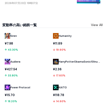
2026年07月23日 19時07分
変動率の高い銘柄一覧
View All
Humanity
Siren
¥11.89
¥7.98
↓ 19.60%
↑ 43.30%
Audiera
HarryPotterObamaSonic10Inu (ETH)
¥427.54
¥2.36
↑ 33.80%
↓ 17.60%
Power Protocol
KAITO
¥15.70
¥118.78
↑ 18.20%
↓ 14.60%