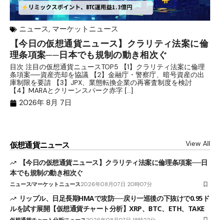
ニュース
,
マーケットニュース
【今日の仮想通貨ニュース】クラリティ法案に倫
リ
理条項案──日本でも規制の動き相次ぐ
下
分
目次 注目の仮想通貨ニュースTOP5 【1】クラリティ法案に倫理
条項案──資産売却を協議 【2】金融庁・警察庁、暗号資産の出
目
庫制限を要請 【3】JPX、業態転換企業の再審査制度を検討
ト
【4】MARAとクリーンスパーク赤字 […]
（
（X
2026年 8月 7日
View All
仮想通貨ニュース
【今日の仮想通貨ニュース】クラリティ法案に倫理条項案──日
本でも規制の動き相次ぐ
ニュース
マーケットニュース
2026年08月07日 20時07分
リップル、日足長期HMAで攻防──戻り一巡後の下抜けで0.95ド
ルを試す展開【仮想通貨チャート分析】XRP、BTC、ETH、TAKE
仮想通貨チャート分析
ニュース
2026年08月07日 18時22分