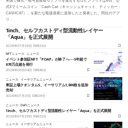
米国で株式・暗号資産取引アプリを運営するロビンフッドは6日、公
式Xでミームコイン「Cash Cat（キャッシュキャット、ティッカー：
CASHCAT）」を新たな取扱資産に追加したと発表した。同社のアプ
リ…
1inch、セルフカストディ型流動性レイヤー
「Aqua」を正式展開
2026年07月29日 15時22分
NFTニュース
ニュース
イベント参加証NFT「POAP」が終了へ──5年超で
670万点超を発行
2026年08月04日 13時46分
ニュース
イーサリアムニュース
東証上場クオンタムS、イーサリアム1,000枚を追加
売却
2026年07月31日 12時29分
ニュース
DeFiニュース
1inch、セルフカストディ型流動性レイヤー「Aqua」を正式展開
2026年07月29日 15時22分
ニュース
イーサリアムニュース