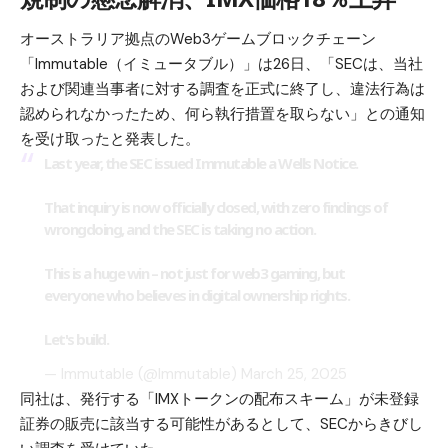
オーストラリア拠点のWeb3ゲームブロックチェーン
「Immutable（イミュータブル）」は26日、「SECは、当社
および関連当事者に対する調査を正式に終了し、違法行為は
認められなかったため、何ら執行措置を取らない」との通知
を受け取ったと発表した。
Last year, the SEC issued Immutable a Wells Notice.
That inquiry is now officially closed, with zero findings of
wrongdoing, and the SEC is taking no action.
This is a huge win – not just for web3 gaming, but
everyone who believes in digital ownership rights.
Let's build.
— Immutable (@Immutable)
March 25, 2025
同社は、発行する「IMXトークンの配布スキーム」が未登録
証券の販売に該当する可能性があるとして、SECからきびし