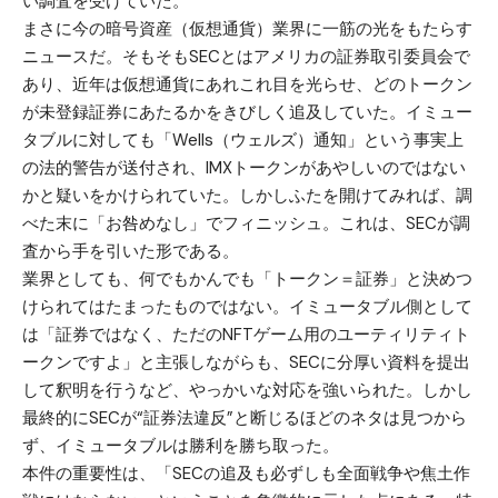
い調査を受けていた。
まさに今の暗号資産（仮想通貨）業界に一筋の光をもたらす
ニュースだ。そもそもSECとはアメリカの証券取引委員会で
あり、近年は仮想通貨にあれこれ目を光らせ、どのトークン
が未登録証券にあたるかをきびしく追及していた。イミュー
タブルに対しても「Wells（ウェルズ）通知」という事実上
の法的警告が送付され、IMXトークンがあやしいのではない
かと疑いをかけられていた。しかしふたを開けてみれば、調
べた末に「お咎めなし」でフィニッシュ。これは、SECが調
査から手を引いた形である。
業界としても、何でもかんでも「トークン＝証券」と決めつ
けられてはたまったものではない。イミュータブル側として
は「証券ではなく、ただのNFTゲーム用のユーティリティト
ークンですよ」と主張しながらも、SECに分厚い資料を提出
して釈明を行うなど、やっかいな対応を強いられた。しかし
最終的にSECが“証券法違反”と断じるほどのネタは見つから
ず、イミュータブルは勝利を勝ち取った。
本件の重要性は、「SECの追及も必ずしも全面戦争や焦土作