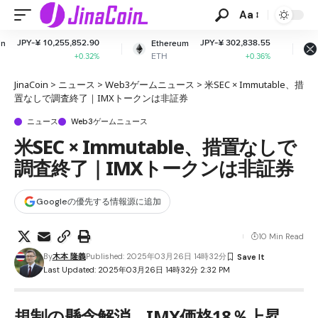
Aa
852.90
JPY-¥ 302,838.55
JPY-¥ 164.
Ethereum
XRP
ETH
XRP
+0.32%
+0.36%
+2.
JinaCoin
>
ニュース
>
Web3ゲームニュース
>
米SEC × Immutable、措
置なしで調査終了｜IMXトークンは非証券
ニュース
Web3ゲームニュース
米SEC × Immutable、措置なしで
調査終了｜IMXトークンは非証券
Googleの優先する情報源に追加
10 Min Read
By
木本 隆義
Published: 2025年03月26日 14時32分
Last Updated: 2025年03月26日 14時32分 2:32 PM
規制の懸念解消、IMX価格18％上昇