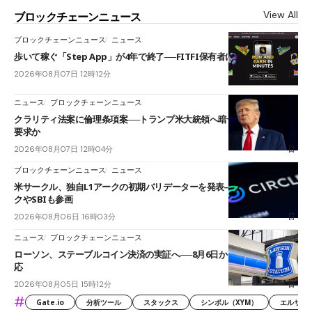
View All
ブロックチェーンニュース
ブロックチェーンニュース
ニュース
歩いて稼ぐ「Step App」が4年で終了──FITFI保有者に対応呼びかけ
2026年08月07日 12時12分
ニュース
ブロックチェーンニュース
クラリティ法案に倫理条項案──トランプ米大統領へ暗号資産事業の売却
要求か
2026年08月07日 12時04分
ブロックチェーンニュース
ニュース
米サークル、独自L1アークの初期バリデーターを発表――ブラックロッ
クやSBIも参画
2026年08月06日 16時03分
ニュース
ブロックチェーンニュース
ローソン、ステーブルコイン決済の実証へ──8月6日からJPYCやUSDC対
応
2026年08月05日 15時12分
#
Gate.io
分析ツール
スタックス
シンボル（XYM）
エルサル