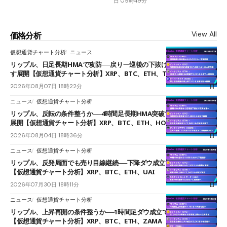
日 09時49分
View All
価格分析
仮想通貨チャート分析
ニュース
リップル、日足長期HMAで攻防──戻り一巡後の下抜けで0.95ドルを試
す展開【仮想通貨チャート分析】XRP、BTC、ETH、TAKE
2026年08月07日 18時22分
ニュース
仮想通貨チャート分析
リップル、反転の条件整うか──4時間足長期HMA突破で雲下端を目指す
展開【仮想通貨チャート分析】XRP、BTC、ETH、HOME
2026年08月04日 18時36分
ニュース
仮想通貨チャート分析
リップル、反発局面でも売り目線継続──下降ダウ成立で下値追う展開
【仮想通貨チャート分析】XRP、BTC、ETH、UAI
2026年07月30日 18時11分
ニュース
仮想通貨チャート分析
リップル、上昇再開の条件整うか──1時間足ダウ成立で1.185ドルを狙う
【仮想通貨チャート分析】XRP、BTC、ETH、ZAMA