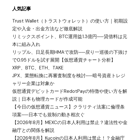
人気記事
Trust Wallet（トラストウォレット）の使い方｜初期設
定や入金・出金方法など徹底解説
リミックスポイント、BTC運用益1.3億円──貸借料は元
本に組み入れ
リップル、日足長期HMAで攻防──戻り一巡後の下抜け
で0.95ドルを試す展開【仮想通貨チャート分析】
XRP、BTC、ETH、TAKE
JPX、業態転換に再審査制度を検討──暗号資産トレジ
ャリー企業は対象か
仮想通貨デビットカードRedotPayの特徴や使い方を解
説｜日本も物理カードが作成可能
【今日の仮想通貨ニュース】クラリティ法案に倫理条
項案──日本でも規制の動き相次ぐ
【2026年8月】MEXCの日本人利用は禁止？違法性や金
融庁との関係を解説
【2026年8月】Kucoinの日本人利用は禁止！？金融庁