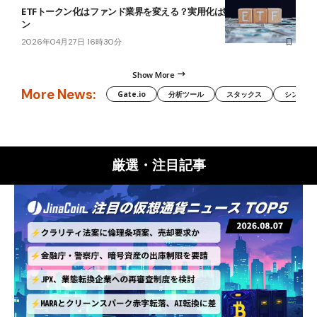
ETFトークン化はファンド業界を変える？実用化は数年先＝JPモルガ
ン
2026年04月27日 16時30分
Show More
More News:
Gate.io
分析ツール
スタックス
シンボル（
厳選・注目記事