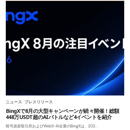
ニュース
プレスリリース
BingXで8月の大型キャンペーンが続々開催！総額
448万USDT超のAIバトルなど4イベントを紹介
暗号資産取引所およびWeb3-AI企業のBingXは、202…