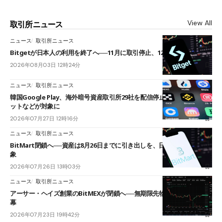
View All
取引所ニュース
ニュース
取引所ニュース
Bitgetが日本人の利用を終了へ──11月に取引停止、12月末に強制決済
2026年08月03日 12時24分
ニュース
取引所ニュース
韓国Google Play、海外暗号資産取引所29社を配信停止──OKXやバイビ
ットなどが対象に
2026年07月27日 12時16分
ニュース
取引所ニュース
BitMart閉鎖へ──資産は8月26日までに引き出しを、日本人利用者も対
象
2026年07月26日 13時03分
ニュース
取引所ニュース
アーサー・ヘイズ創業のBitMEXが閉鎖へ──無期限先物を生んだ11年に
幕
2026年07月23日 19時42分