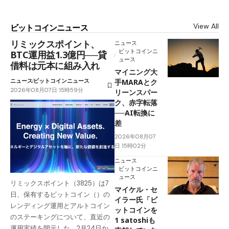
View All
ビットコインニュース
リミックスポイント、
ニュース
ビットコインニ
BTC運用益1.3億円──貸
ュース
借料は元本に組み入れ
マイニング大
ニュース
ビットコインニュース
手MARAとク
2026年08月07日 15時59分
リーンスパー
ク、赤字転落
──AI転換に
差
2026年08月07
日 15時02分
ニュース
ビットコインニ
ュース
リミックスポイント（3825）は7
マイケル・セ
日、保有するビットコイン（）の
イラー氏「ビ
レンディング運用とアルトコイン
ットコインを
のステーキングについて、直近の
1 satoshiも
運用実績を開示した。2月24日か