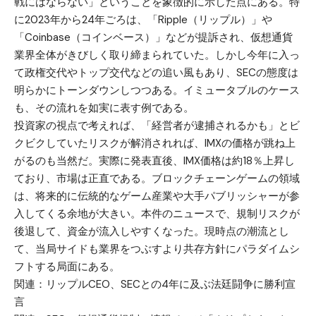
戦にはならない」ということを象徴的に示した点にある。特
に2023年から24年ごろは、「Ripple（リップル）」や
「Coinbase（コインベース）」などが提訴され、仮想通貨
業界全体がきびしく取り締まられていた。しかし今年に入っ
て政権交代やトップ交代などの追い風もあり、SECの態度は
明らかにトーンダウンしつつある。イミュータブルのケース
も、その流れを如実に表す例である。
投資家の視点で考えれば、「経営者が逮捕されるかも」とビ
クビクしていたリスクが解消されれば、IMXの価格が跳ね上
がるのも当然だ。実際に発表直後、IMX価格は約18％上昇し
ており、市場は正直である。ブロックチェーンゲームの領域
は、将来的に伝統的なゲーム産業や大手パブリッシャーが参
入してくる余地が大きい。本件のニュースで、規制リスクが
後退して、資金が流入しやすくなった。現時点の潮流とし
て、当局サイドも業界をつぶすより共存方針にパラダイムシ
フトする局面にある。
関連：
リップルCEO、SECとの4年に及ぶ法廷闘争に勝利宣
言