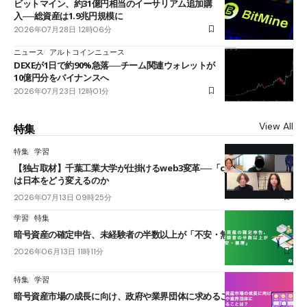
ビットマイン、約31億円相当のイーサリアム追加購
入──総資産は1.9兆円規模に
2026年07月28日 12時06分
ニュース
アルトコインニュース
DEXEが1日で約90%急落──チーム関連ウォレットが
10億円分をバイナンスへ
2026年07月23日 12時01分
View All
特集
特集
学習
【独占取材】千葉工業大学が仕掛けるweb3変革──「cJPY」とAIの融合
は日本をどう変えるのか
2026年07月13日 09時25分
学習
特集
暗号資産の確定申告、未経験者の半数以上が「不安・無理」
2026年06月13日 11時11分
特集
学習
暗号資産市場の成長に向け、政府や業界団体に求めることは？