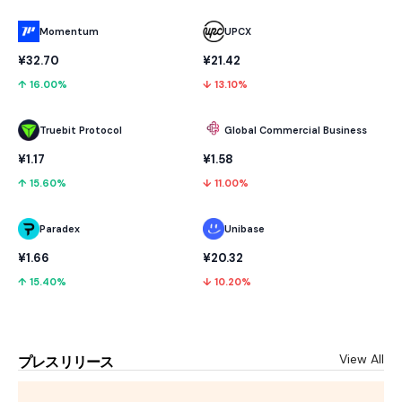
Momentum
UPCX
¥32.70
¥21.42
↑ 16.00%
↓ 13.10%
Truebit Protocol
Global Commercial Business
¥1.17
¥1.58
↑ 15.60%
↓ 11.00%
Paradex
Unibase
¥1.66
¥20.32
↑ 15.40%
↓ 10.20%
View All
プレスリリース