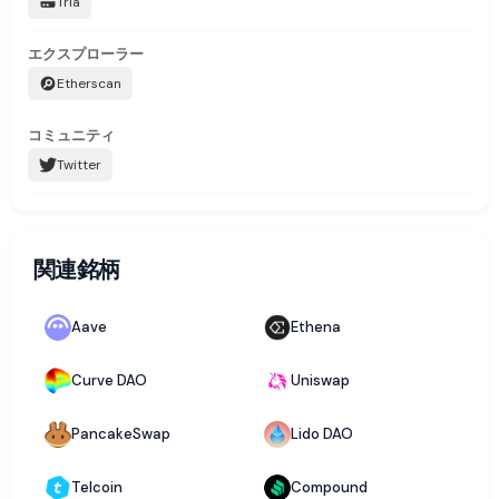
Tria
エクスプローラー
Etherscan
コミュニティ
Twitter
関連銘柄
Aave
Ethena
Curve DAO
Uniswap
PancakeSwap
Lido DAO
Telcoin
Compound