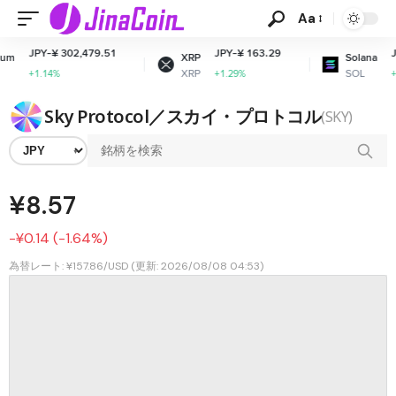
Aa
 302,479.51
JPY-¥ 163.29
JPY-¥ 11,77
XRP
Solana
XRP
SOL
%
+1.29%
+2.72%
Sky Protocol／スカイ・プロトコル
(SKY)
¥8.57
-¥0.14 (-1.64%)
為替レート: ¥157.86/USD (更新: 2026/08/08 04:53)