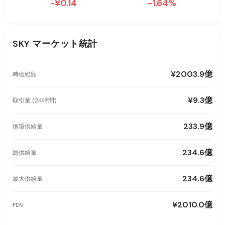
-¥0.14
-1.64%
SKY
マーケット統計
¥2003.9億
時価総額
¥9.3億
取引量 (24時間)
233.9億
循環供給量
234.6億
総供給量
234.6億
最大供給量
¥2010.0億
FDV