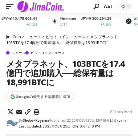
Aa
1
JPY-¥ 300,294.29
JPY-¥ 165.38
Ethereum
XRP
ETH
XRP
%
+1.26%
-1.75%
JinaCoin
>
ニュース
>
ビットコインニュース
>
メタプラネット、
103BTCを17.4億円で追加購入──総保有量は18,991BTCに
ニュース
ビットコインニュース
メタプラネット、103BTCを17.4
億円で追加購入──総保有量は
18,991BTCに
Googleの優先する情報源に追加
9 Min Read
By
Shoko-Koyama
Published: 2025年08月25日 12時16分
Last Updated: 2025年08月25日 12時16分 12:16 PM