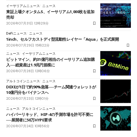
イーサリアムニュース
ニュース
東証上場クオンタムS、イーサリアム1,000枚を追加
売却
2026年07月31日 12時29分
DeFiニュース
ニュース
1inch、セルフカストディ型流動性レイヤー「Aqua」を正式展開
2026年07月29日 15時22分
ニュース
イーサリアムニュース
ビットマイン、約31億円相当のイーサリアム追加購
入──総資産は1.9兆円規模に
2026年07月28日 12時06分
アルトコインニュース
ニュース
DEXEが1日で約90%急落──チーム関連ウォレットが
10億円分をバイナンスへ
2026年07月23日 12時01分
ニュース
アルトコインニュース
ハイパーリキッド、HIP-4の予測市場を許可不要に
──展開者に50万HYPE要求
2026年07月24日 10時56分