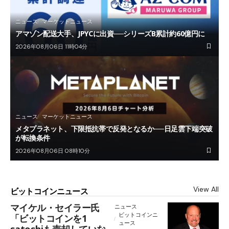
ニュース
マーケットニュース
アマゾン配送大手、JPYCに出資──シリーズB累計約60億円に
2026年08月06日 11時04分
ニュース
マーケットニュース
メタプラネット、下限抵抗帯で反発となるか──日足雲下端突破
が転換条件
2026年08月06日 08時10分
View All
ビットコインニュース
マイケル・セイラー氏
ニュース
ビットコインニ
「ビットコインを1
ュース
satoshiも売却していな