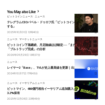
You May also Like
ビットコインニュース
ニュース
テレグラムCEOパベル・ドゥロフ氏「ビットコインは100万ドルに達
する」
2025年10月01日 12時40分
ニュース
マーケットニュース
ビットコイン下落継続、月足陰線ほぼ確定──「まだ途中段階」と
「ブルトラップ完成」の分析
2026年05月29日 13時37分
ニュース
レイヤー2「Base」、TVLが史上最高値を更新｜出来高は急増中
2024年10月17日 17時43分
ニュース
イーサリアムニュース
ビットマイン、680億円相当イーサリアム追加購入──総供給量の
3.2%保有
2025年12月08日 23時49分