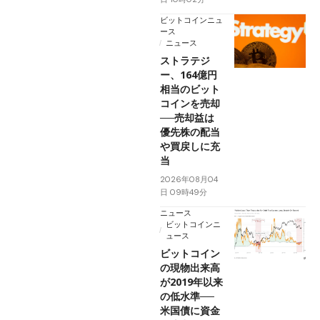
ビットコインニュ
ース
ニュース
ストラテジ
ー、164億円
相当のビット
コインを売却
──売却益は
優先株の配当
や買戻しに充
当
2026年08月04
日 09時49分
ニュース
ビットコインニ
ュース
ビットコイン
の現物出来高
が2019年以来
の低水準──
米国債に資金