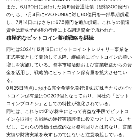
また、6月30日に発行した第19回普通社債（総額300億円）
のうち、7月4日にEVO FUNDに対し60億円を一部早期償還
し、7月14日にはさらに67.5億円を追加償還。これらの償還
資金は新株予約権の行使による調達資金で賄われた。
積極的なビットコイン蓄積戦略を継続
同社は2024年12月18日にビットコイントレジャリー事業を
正式事業として開始して以降、継続的にビットコインの買い
増しを実施している。資本市場活動および営業収益からの資
金を活用し、戦略的にビットコイン保有量を拡大させてい
る。
8月25日時点における完全希薄化発行済株式1株当たりのビッ
トコイン保有量は0.0209個となっており、同社の「ビット
コインプロキシ」としての特性が強化されている。
同社は、これらのKPIが株主にとって有益な手段でビットコ
インを取得する戦略の遂行実績評価に役立つとしている。た
だし、これらの指標は伝統的な財務利回りとは異なり、営業
実績や財務実績を表すものではないと注意喚起している。