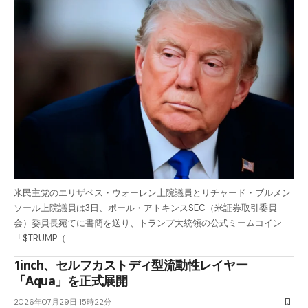
米民主党のエリザベス・ウォーレン上院議員とリチャード・ブルメン
ソール上院議員は3日、ポール・アトキンスSEC（米証券取引委員
会）委員長宛てに書簡を送り、トランプ大統領の公式ミームコイン
「$TRUMP（…
1inch、セルフカストディ型流動性レイヤー
「Aqua」を正式展開
2026年07月29日 15時22分