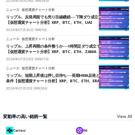
2026年08月04日 18時36分
ニュース
仮想通貨チャート分析
リップル、反発局面でも売り目線継続──下降ダウ成立で下値追う展開
【仮想通貨チャート分析】XRP、BTC、ETH、UAI
2026年07月30日 18時11分
ニュース
仮想通貨チャート分析
リップル、上昇再開の条件整うか──1時間足ダウ成立で1.185ドルを狙う
【仮想通貨チャート分析】XRP、BTC、ETH、ZAMA
2026年07月23日 19時07分
ニュース
仮想通貨チャート分析
リップル、短期上昇後は押し目待ち──長期HMA反発と雲上抜けが買い
条件【仮想通貨チャート分析】XRP、BTC、ETH、ERA
2026年07月21日 18時28分
変動率の高い銘柄一覧
View All
Cartesi
INI