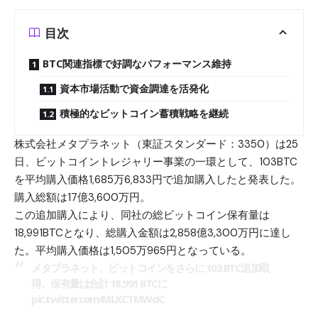
目次
BTC関連指標で好調なパフォーマンス維持
資本市場活動で資金調達を活発化
積極的なビットコイン蓄積戦略を継続
株式会社メタプラネット（東証スタンダード：3350）は25
日、
ビットコイン
トレジャリー事業の一環として、103BTC
を平均購入価格1,685万6,833円で追加購入したと発表した。
購入総額は17億3,600万円。
この追加購入により、同社の総ビットコイン保有量は
18,991BTCとなり、総購入金額は2,858億3,300万円に達し
た。平均購入価格は1,505万965円となっている。
メタプラネット、ビットコインをさらに 103 BTC追加取
得、保有量は合計 18,991 BTCに
pic.twitter.com/MLXCTMWclC