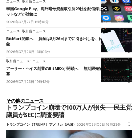
ニュース
取引所ニュース
韓国Google Play、海外暗号資産取引所29社を配信停止──OKXやバイビ
ットなどが対象に
2026年07月27日 12時16分
ニュース
取引所ニュース
BitMart閉鎖へ──資産は8月26日までに引き出しを、日本人利用者も対
象
2026年07月26日 13時03分
取引所ニュース
ニュース
アーサー・ヘイズ創業のBitMEXが閉鎖へ──無期限先物を生んだ11年に
幕
2026年07月23日 19時42分
その他のニュース
トランプコイン崩壊で100万人が損失──民主党
議員がSECに調査要請
トランプコイン（TRUMP）
アメリカ（米国）
2026年08月05日 16時23分