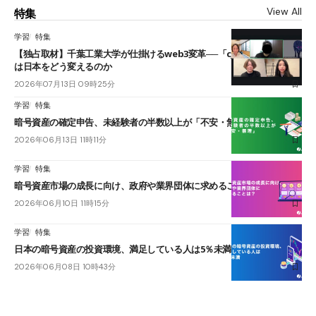
View All
特集
学習
特集
【独占取材】千葉工業大学が仕掛けるweb3変革──「cJPY」とAIの融合
は日本をどう変えるのか
2026年07月13日 09時25分
学習
特集
暗号資産の確定申告、未経験者の半数以上が「不安・無理」
2026年06月13日 11時11分
学習
特集
暗号資産市場の成長に向け、政府や業界団体に求めることは？
2026年06月10日 11時15分
学習
特集
日本の暗号資産の投資環境、満足している人は5％未満
2026年06月08日 10時43分