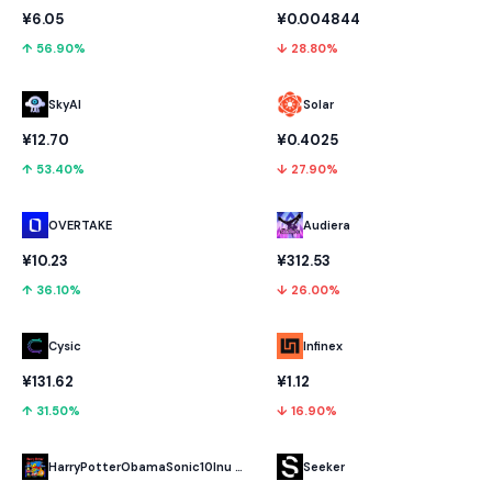
¥6.05
¥0.004844
↑ 56.90%
↓ 28.80%
SkyAI
Solar
¥12.70
¥0.4025
↑ 53.40%
↓ 27.90%
OVERTAKE
Audiera
¥10.23
¥312.53
↑ 36.10%
↓ 26.00%
Cysic
Infinex
¥131.62
¥1.12
↑ 31.50%
↓ 16.90%
HarryPotterObamaSonic10Inu (ETH)
Seeker