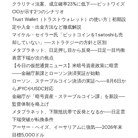
クラリティ法案、成立確率23%に低下──ビットワイズ
CIOが示す2つのシナリオ
Trust Wallet（トラストウォレット）の使い方｜初期設
定や入金・出金方法など徹底解説
マイケル・セイラー氏「ビットコインを1 satoshiも売
却していない」──ストラテジーの方針と区別
メタプラネット、日足押し目から反発──日足一目均衡
表雲下端が次の焦点
【今日の仮想通貨ニュース】米暗号資産政策に暗雲
――金融庁新課とローソン決済実証が始動
ローソン、ステーブルコイン決済の実証へ──8月6日か
らJPYCやUSDC対応
金融庁が「暗号資産・ステーブルコイン課」を新設──
監督体制を格上げ
メタプラネット、下限抵抗帯で反発となるか──日足雲
下端突破が転換条件
アーサー・ヘイズ、イーサリアムに強気──2026年末
目標5,000ドル