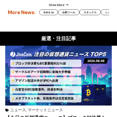
Show More
More News:
Gate.io
分析ツール
スタックス
シンボル（
厳選・注目記事
ニュース
,
マーケットニュース