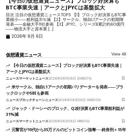
【今日の仮想通貨ニュース】ブロック好決算も
米
BTC事業失速｜アークとJPYCは基盤拡大
発
目次 注目の仮想通貨ニュースTOP5 【1】ブロック好決算もBTC事
目
業縮小――粗利益31％減 【2】サークル、独自L1アークの初期陣
や
発表――金融大手11社参画 【3】JPYC、シリーズB累計約60億円
る
――物流大手と資本業 […]
ブ
2026年 8月 6日
View All
仮想通貨ニュース
【今日の仮想通貨ニュース】ブロック好決算もBTC事業失速｜
アークとJPYCは基盤拡大
ニュース
マーケットニュース
2026年08月06日 20時07分
米サークル、独自L1アークの初期バリデーターを発表――ブラ
ックロックやSBIも参画
ニュース
ブロックチェーンニュース
2026年08月06日 16時03分
ジャック・ドーシーのブロック、Q2好決算もBTC事業粗利益が
31%減
ニュース
マーケットニュース
2026年08月06日 14時01分
元警官が10代から35万ドルのビットコイン強奪──終身刑＋15年