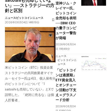
逆神ジム・ク
い」──ストラテジーの方
レイマー氏、
針と区別
ビットコイン
全売却を表明
ニュース
ビットコインニュース
2026年08月04日 14時19分
──IBM CEO
の量子コンピ
ューター警告
が発端
2026年08月04
日 11時49分
ニュース
ビットコインニ
ュース
米ビットコイン（BTC）投資企業
「ビットコイ
ストラテジーの共同創業者マイケ
ンは過渡期」
ル・セイラー氏は4日、個人保有分
ETF資金流入
のビットコインについて「1
とオンチェー
satoshiも売却していない」とXで
ン活動が下支
え＝グラスノ
説明した。 「絶対に売るな」は個
ード分析
人貯蓄者…
2026年08月04
日 10時02分