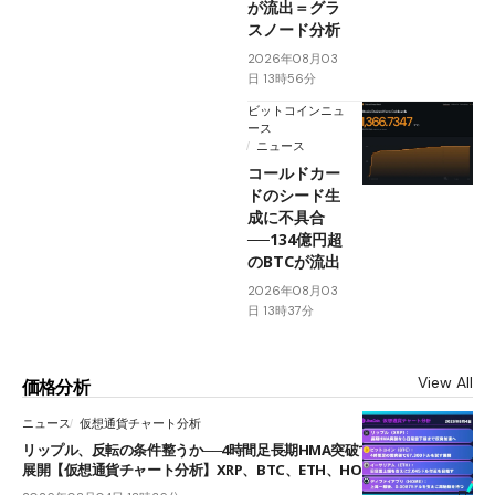
が流出＝グラ
スノード分析
2026年08月03
日 13時56分
ビットコインニュ
ース
ニュース
コールドカー
ドのシード生
成に不具合
──134億円超
のBTCが流出
2026年08月03
日 13時37分
View All
価格分析
ニュース
仮想通貨チャート分析
リップル、反転の条件整うか──4時間足長期HMA突破で雲下端を目指す
展開【仮想通貨チャート分析】XRP、BTC、ETH、HOME