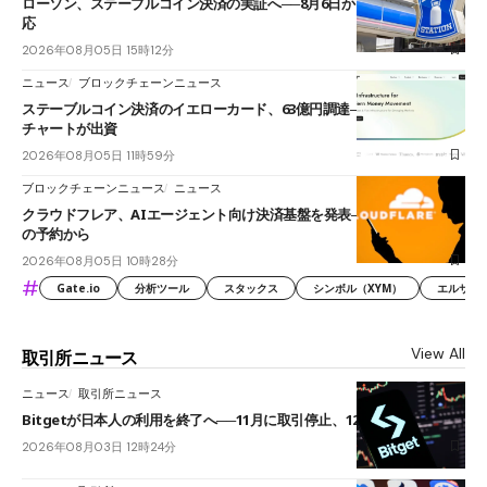
ローソン、ステーブルコイン決済の実証へ──8月6日からJPYCやUSDC対
応
2026年08月05日 15時12分
ニュース
ブロックチェーンニュース
ステーブルコイン決済のイエローカード、63億円調達──ソニーやスタン
チャートが出資
2026年08月05日 11時59分
ブロックチェーンニュース
ニュース
クラウドフレア、AIエージェント向け決済基盤を発表──まずハンドル名
の予約から
2026年08月05日 10時28分
#
Gate.io
分析ツール
スタックス
シンボル（XYM）
エルサル
View All
取引所ニュース
ニュース
取引所ニュース
Bitgetが日本人の利用を終了へ──11月に取引停止、12月末に強制決済
2026年08月03日 12時24分