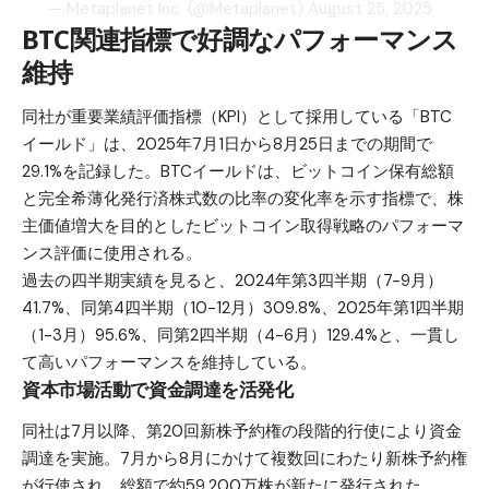
— Metaplanet Inc. (@Metaplanet)
August 25, 2025
BTC関連指標で好調なパフォーマンス
維持
同社が重要業績評価指標（KPI）として採用している「BTC
イールド」は、2025年7月1日から8月25日までの期間で
29.1%を記録した。BTCイールドは、ビットコイン保有総額
と完全希薄化発行済株式数の比率の変化率を示す指標で、株
主価値増大を目的としたビットコイン取得戦略のパフォーマ
ンス評価に使用される。
過去の四半期実績を見ると、2024年第3四半期（7-9月）
41.7%、同第4四半期（10-12月）309.8%、2025年第1四半期
（1-3月）95.6%、同第2四半期（4-6月）129.4%と、一貫し
て高いパフォーマンスを維持している。
資本市場活動で資金調達を活発化
同社は7月以降、第20回新株予約権の段階的行使により資金
調達を実施。7月から8月にかけて複数回にわたり新株予約権
が行使され、総額で約59,200万株が新たに発行された。