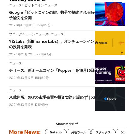
ニュース
ビットコインニュース
Google「ビットコインの鍵、数分で解読される時代が近い」──量
子論文を公開
2026年03月31日 15時39分
ブロックチェーンニュース
ニュース
YZi Labs（旧Binance Labs）、オンチェーンインフラ「Sign」へ
の投資を発表
2025年01月29日 22時40分
ニュース
チリーズ、新ミームコイン「Pepper」を10月10日に発行予定
2024年10月17日 15時52分
ニュース
米裁判所、XRPの市場売買を投資契約と認めず｜XRPが60%急騰｜
2024年10月17日 17時45分
Show More
More News:
Gate.io
分析ツール
スタックス
シンボル（