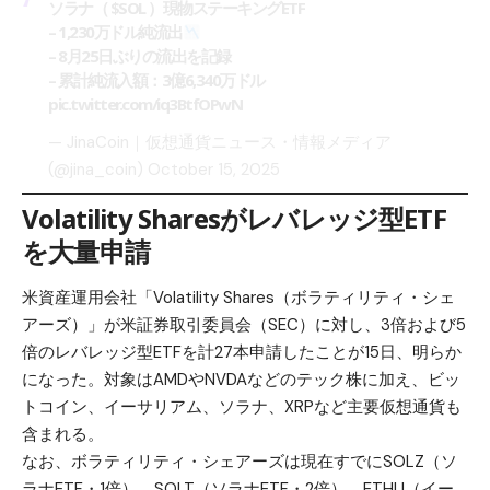
ソラナ（
$SOL
）現物ステーキングETF
– 1,230万ドル純流出
– 8月25日ぶりの流出を記録
– 累計純流入額：3億6,340万ドル
pic.twitter.com/iq3BtfOPwN
— JinaCoin｜仮想通貨ニュース・情報メディア
(@jina_coin)
October 15, 2025
Volatility Sharesがレバレッジ型ETF
を大量申請
米資産運用会社「Volatility Shares（ボラティリティ・シェ
アーズ）」が米証券取引委員会（SEC）に対し、3倍および5
倍のレバレッジ型ETFを計27本申請したことが15日、明らか
になった。対象はAMDやNVDAなどのテック株に加え、ビッ
トコイン、イーサリアム、ソラナ、XRPなど主要仮想通貨も
含まれる。
なお、ボラティリティ・シェアーズは現在すでにSOLZ（ソ
ラナETF・1倍）、SOLT（ソラナETF・2倍）、ETHU（イー