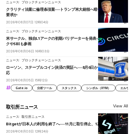
ニュース
ブロックチェーンニュース
クラリティ法案に倫理条項案──トランプ米大統領へ暗号資産事業の売却
要求か
2026年08月07日 12時04分
ニュース
ブロックチェーンニュース
米サークル、独自L1アークの初期バリデーターを発表――ブラックロッ
クやSBIも参画
2026年08月06日 16時03分
ニュース
ブロックチェーンニュース
ローソン、ステーブルコイン決済の実証へ──8月6日からJPYCやUSDC対
応
2026年08月05日 15時12分
#
Gate.io
分析ツール
スタックス
シンボル（XYM）
エルサル
View All
取引所ニュース
ニュース
取引所ニュース
Bitgetが日本人の利用を終了へ──11月に取引停止、12月末に強制決済
2026年08月03日 12時24分