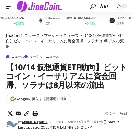
Aa
JPY-¥ 302,503.39
JPY-¥ 163.84
Ethereum
XRP
ETH
XRP
+0.11%
+1.53%
JinaCoin
>
ニュース
>
マーケットニュース
>
【10/14 仮想通貨ETF動
向】ビットコイン・イーサリアムに資金回帰、ソラナは8月以来の流
出
ニュース
マーケットニュース
【10/14 仮想通貨ETF動向】ビット
コイン・イーサリアムに資金回
帰、ソラナは8月以来の流出
Googleの優先する情報源に追加
12 Min Read
By
Shoko-Koyama
Published: 2025年10月15日 14時12分
Last Updated: 2025年10月15日 14時12分 2:12 PM