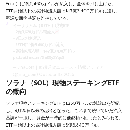
Fund）に1億5,460万ドルが流入し、全体を押し上げた。
ETF開始以来の累計純流入額は147億3,400万ドルに達し、
堅調な回復基調を維持している。
イーサリアム（
$ETH
）現物ETF
– 2億3,620万ドル純流入
– 3日ぶり純流入
– FETHに1億5,460万ドル流入
– 累計純流入額：147億3,400万ドル
pic.twitter.com/Ga89y2Yqs3
— JinaCoin｜仮想通貨ニュース・情報メディア
(@jina_coin)
October 15, 2025
ソラナ（SOL）現物ステーキングETF
の動向
ソラナ
現物ステーキングETFは1,230万ドルの純流出を記録
し、8月25日以来の流出となった。これまで続いていた流入
基調が一服し、資金が一時的に他銘柄へ回ったとみられる。
ETF開始以来の累計純流入額は3億6,340万ドル。