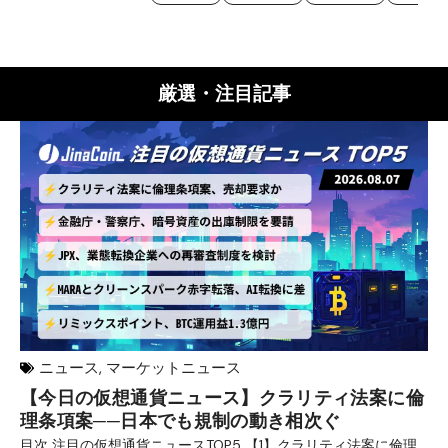
厳選・注目記事
ニュース
,
マーケットニュース
【今日の仮想通貨ニュース】クラリティ法案に倫
リ
理条項案──日本でも規制の動き相次ぐ
下
分
目次 注目の仮想通貨ニュースTOP5 【1】クラリティ法案に倫理