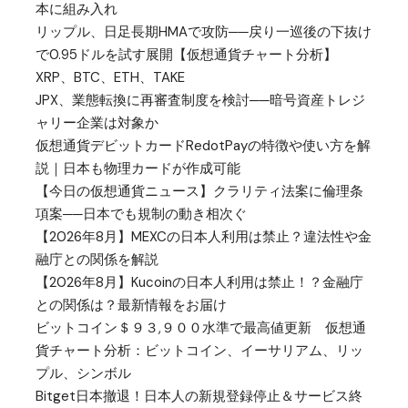
本に組み入れ
リップル、日足長期HMAで攻防──戻り一巡後の下抜け
で0.95ドルを試す展開【仮想通貨チャート分析】
XRP、BTC、ETH、TAKE
JPX、業態転換に再審査制度を検討──暗号資産トレジ
ャリー企業は対象か
仮想通貨デビットカードRedotPayの特徴や使い方を解
説｜日本も物理カードが作成可能
【今日の仮想通貨ニュース】クラリティ法案に倫理条
項案──日本でも規制の動き相次ぐ
【2026年8月】MEXCの日本人利用は禁止？違法性や金
融庁との関係を解説
【2026年8月】Kucoinの日本人利用は禁止！？金融庁
との関係は？最新情報をお届け
ビットコイン＄９３,９００水準で最高値更新 仮想通
貨チャート分析：ビットコイン、イーサリアム、リッ
プル、シンボル
Bitget日本撤退！日本人の新規登録停止＆サービス終