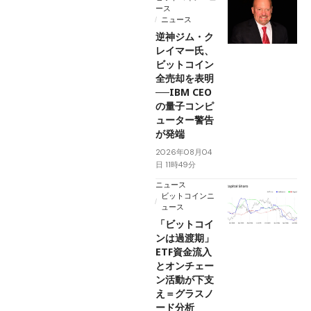
ース
ニュース
逆神ジム・ク
レイマー氏、
ビットコイン
全売却を表明
──IBM CEO
の量子コンピ
ューター警告
が発端
2026年08月04
日 11時49分
ニュース
ビットコインニ
ュース
「ビットコイ
ンは過渡期」
ETF資金流入
とオンチェー
ン活動が下支
え＝グラスノ
ード分析