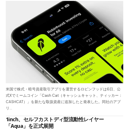
米国で株式・暗号資産取引アプリを運営するロビンフッドは6日、公
式Xでミームコイン「Cash Cat（キャッシュキャット、ティッカー：
CASHCAT）」を新たな取扱資産に追加したと発表した。同社のアプ
リ…
1inch、セルフカストディ型流動性レイヤー
「Aqua」を正式展開