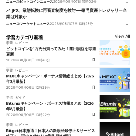
ニュース
ビットコインニュース
2026年08月07日 15時02分
JPX、業態転換に再審査制度を検討──暗号資産トレジャリー企
業は対象か
ニュース
マーケットニュース
2026年08月07日 13時23分
View All
学習カテゴリ新着
学習
レビュー
ビットコインを1万円分買ってみた！運用損益を毎週
更新
2026年08月06日 19時46分
学習
レビュー
MEXCキャンペーン・ボーナス情報総まとめ【2026
年8月最新】
2026年08月06日 12時29分
学習
ガイド
Bitunixキャンペーン・ボーナス情報まとめ【2026
年8月最新】
2026年08月06日 10時22分
学習
レビュー
Bitget日本撤退！日本人の新規登録停止＆サービス
終了へ 理由と代わりの取引所も解説