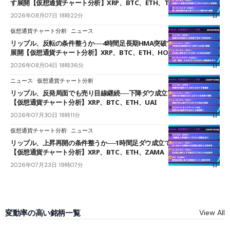
す展開【仮想通貨チャート分析】XRP、BTC、ETH、TAKE
2026年08月07日 18時22分
仮想通貨チャート分析
ニュース
リップル、反転の条件整うか──4時間足長期HMA突破で雲下端を目指す
展開【仮想通貨チャート分析】XRP、BTC、ETH、HOME
2026年08月04日 18時36分
ニュース
仮想通貨チャート分析
リップル、反発局面でも売り目線継続──下降ダウ成立で下値追う展開
【仮想通貨チャート分析】XRP、BTC、ETH、UAI
2026年07月30日 18時11分
仮想通貨チャート分析
ニュース
リップル、上昇再開の条件整うか──1時間足ダウ成立で1.185ドルを狙う
【仮想通貨チャート分析】XRP、BTC、ETH、ZAMA
2026年07月23日 19時07分
変動率の高い銘柄一覧
View All