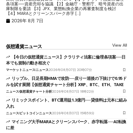
条項案──資産売却を協議 【2】金融庁・警察庁、暗号資産の出
目
庫制限を要請 【3】JPX、業態転換企業の再審査制度を検討
ト
【4】MARAとクリーンスパーク赤字 […]
（
（X
2026年 8月 7日
View All
仮想通貨ニュース
【今日の仮想通貨ニュース】クラリティ法案に倫理条項案──日
本でも規制の動き相次ぐ
マーケットニュース
ニュース
2026年08月07日 20時07分
リップル、日足長期HMAで攻防──戻り一巡後の下抜けで0.95ド
ルを試す展開【仮想通貨チャート分析】XRP、BTC、ETH、TAKE
ニュース
仮想通貨チャート分析
2026年08月07日 18時22分
リミックスポイント、BTC運用益1.3億円──貸借料は元本に組み
入れ
ニュース
ビットコインニュース
2026年08月07日 15時59分
マイニング大手MARAとクリーンスパーク、赤字転落──AI転換
に差