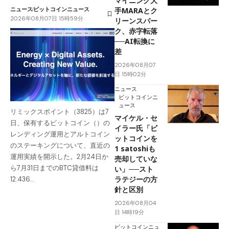
マイニング大
ニュース
ビットコインニュース
手MARAとク
2026年08月07日 15時59分
リーンスパー
ク、赤字転落
──AI転換に
差
2026年08月07
日 15時02分
ニュース
ビットコインニ
ュース
リミックスポイント（3825）は7
マイケル・セ
日、保有するビットコイン（）の
イラー氏「ビ
レンディング運用とアルトコイン
ットコインを
のステーキングについて、直近の
1 satoshiも
運用実績を開示した。2月24日か
売却していな
ら7月31日までのBTC貸借料は
い」──スト
ラテジーの方
12.436…
針と区別
2026年08月04
日 14時19分
ビットコインニュ