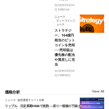
2026年08月04
日 10時02分
ニュース
ビットコインニ
ュース
ストラテジ
ー、164億円
相当のビット
コインを売却
──売却益は
優先株の配当
や買戻しに充
当
2026年08月04
日 09時49分
View All
価格分析
ニュース
仮想通貨チャート分析
リップル、日足長期HMAで攻防──戻り一巡後の下抜けで0.95ドルを試