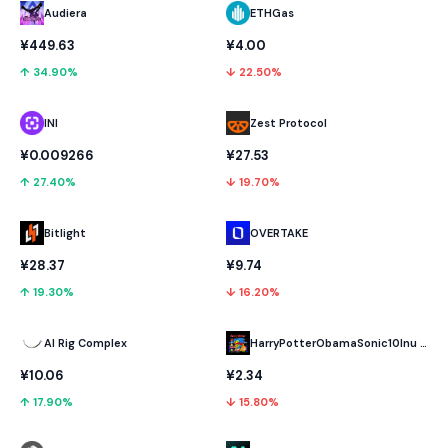
Audiera
ETHGas
¥449.63
¥4.00
↑ 34.90%
↓ 22.50%
INI
Zest Protocol
¥0.009266
¥27.53
↑ 27.40%
↓ 19.70%
Bitlight
OVERTAKE
¥28.37
¥9.74
↑ 19.30%
↓ 16.20%
AI Rig Complex
HarryPotterObamaSonic10Inu (ETH)
¥10.06
¥2.34
↑ 17.90%
↓ 15.80%