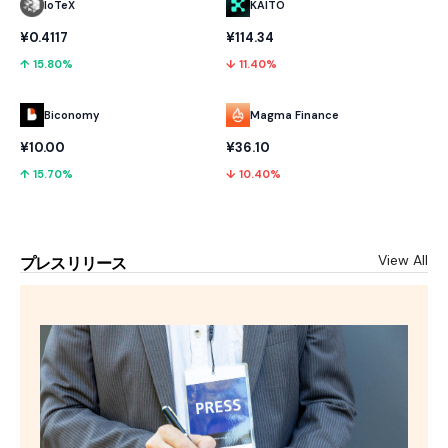
IoTeX
KAITO
¥0.4117
¥114.34
↑ 15.80%
↓ 11.40%
Biconomy
Magma Finance
¥10.00
¥36.10
↑ 15.70%
↓ 10.40%
View All
プレスリリース