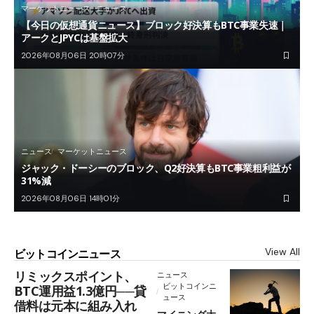
マーケットニュース
ニュース
【今日の仮想通貨ニュース】ブロック好決算もBTC事業失速｜
アークとJPYCは基盤拡大
2026年08月06日 20時07分
ニュース
マーケットニュース
ジャック・ドーシーのブロック、Q2好決算もBTC事業粗利益が
31%減
2026年08月06日 14時01分
View All
ビットコインニュース
リミックスポイント、
ニュース
ビットコインニ
BTC運用益1.3億円──貸
ュース
借料は元本に組み入れ