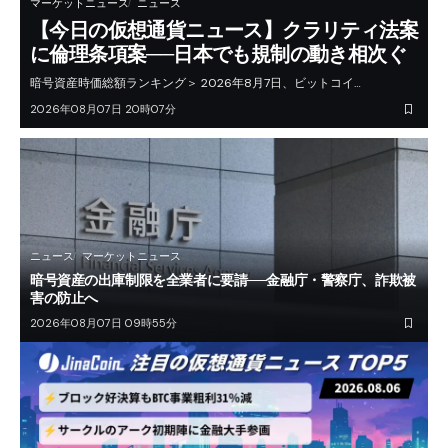
マーケットニュース
ニュース
【今日の仮想通貨ニュース】クラリティ法案
に倫理条項案──日本でも規制の動き相次ぐ
暗号資産時価総額ランキング＞ 2026年8月7日、ビットコイ…
2026年08月07日 20時07分
ニュース
マーケットニュース
暗号資産の出庫制限を全業者に要請──金融庁・警察庁、詐欺被
害の防止へ
2026年08月07日 09時55分