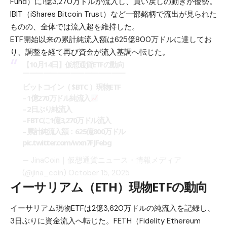
Fund）に1億3,270万ドルが流入し、買い戻しの動きが優勢。
IBIT（iShares Bitcoin Trust）など一部銘柄で流出が見られた
ものの、全体では流入超を維持した。
ETF開始以来の累計純流入額は625億800万ドルに達してお
り、調整を経て再び資金が流入基調へ転じた。
【10月14日】仮想通貨ETFの動向
￣￣￣￣￣￣￣￣￣￣￣￣￣￣￣
ビットコイン（
$BTC
）現物ETF
– 1億270万ドル純流入
– 2日ぶり純流入
– FBTCに1億3,270万ドル流入
– 累計純流入額：625億800万ドル
pic.twitter.com/wxn7FJFebg
— JinaCoin｜仮想通貨ニュース・情報メディア
(@jina_coin)
October 15, 2025
イーサリアム（ETH）現物ETFの動向
イーサリアム
現物ETFは2億3,620万ドルの純流入を記録し、
3日ぶりに資金流入へ転じた。FETH（Fidelity Ethereum