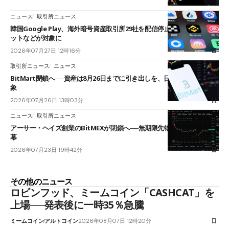
ニュース
取引所ニュース
韓国Google Play、海外暗号資産取引所29社を配信停止──OKXやバイビ
ットなどが対象に
2026年07月27日 12時16分
取引所ニュース
ニュース
BitMart閉鎖へ──資産は8月26日までに引き出しを、日本人利用者も対
象
2026年07月26日 13時03分
ニュース
取引所ニュース
アーサー・ヘイズ創業のBitMEXが閉鎖へ──無期限先物を生んだ11年に
幕
2026年07月23日 19時42分
その他のニュース
ロビンフッド、ミームコイン「CASHCAT」を
上場──発表後に一時35％急騰
ミームコイン
アルトコイン
2026年08月07日 12時20分