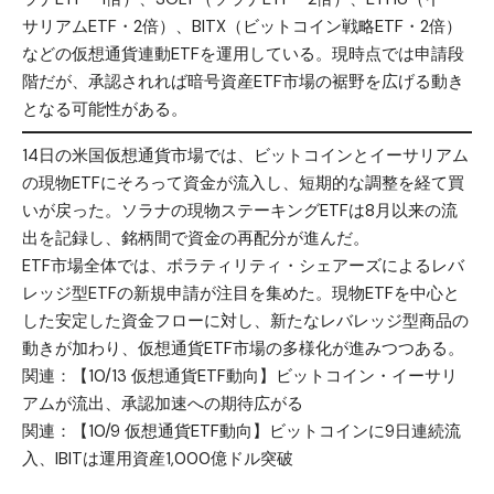
サリアムETF・2倍）、BITX（ビットコイン戦略ETF・2倍）
などの仮想通貨連動ETFを運用している。現時点では申請段
階だが、承認されれば暗号資産ETF市場の裾野を広げる動き
となる可能性がある。
14日の米国仮想通貨市場では、ビットコインとイーサリアム
の現物ETFにそろって資金が流入し、短期的な調整を経て買
いが戻った。ソラナの現物ステーキングETFは8月以来の流
出を記録し、銘柄間で資金の再配分が進んだ。
ETF市場全体では、ボラティリティ・シェアーズによるレバ
レッジ型ETFの新規申請が注目を集めた。現物ETFを中心と
した安定した資金フローに対し、新たなレバレッジ型商品の
動きが加わり、仮想通貨ETF市場の多様化が進みつつある。
関連：
【10/13 仮想通貨ETF動向】ビットコイン・イーサリ
アムが流出、承認加速への期待広がる
関連：
【10/9 仮想通貨ETF動向】ビットコインに9日連続流
入、IBITは運用資産1,000億ドル突破