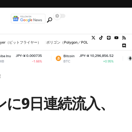
tFlyer（ビットフライヤー）
ポリゴン（Polygon／POL、MATIC）
ウォレット
-¥ 0.000735
JPY-¥ 10,296,856.52
Bitcoin
Ethereum
BTC
ETH
-1.66%
+0.95%
破
インに9日連続流入、