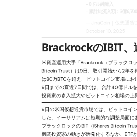
– 0ドル純流入
– 累計純流入額：3億6,7
— JinaCoin｜仮想通貨
October 10, 2025
BrackrockのIB
米資産運用大手「Brackrock（ブラックロッ
Bitcoin Trust）は9日、取引開始か
は80万BTCを超え、ビットコイン市場に
9日までの直近7日間では、合計40億ドル
投資家の参入拡大やビットコイン相場の上昇
9日の米国仮想通貨市場では、ビットコイン
した。イーサリアムは短期的な調整局面に
ブラックロックのIBIT（iShares Bitc
機関投資家の動きが活発化するなか、ETF