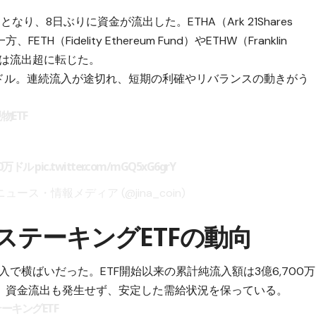
なり、8日ぶりに資金が流出した。ETHA（Ark 21Shares
ETH（Fidelity Ethereum Fund）やETHW（Franklin
体では流出超に転じた。
0万ドル。連続流入が途切れ、短期の利確やリバランスの動きがう
物ETF
00万ドル
pic.twitter.com/mGQ5xG6grY
ニュース・情報メディア (@jina_coin)
ステーキングETFの動向
入で横ばいだった。ETF開始以来の累計純流入額は3億6,700万
、資金流出も発生せず、安定した需給状況を保っている。
ーキングETF