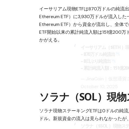
イーサリアム
現物ETFは870万ドルの純流出と
Ethereum ETF）に3,930万ドルが流入した一方、F
Ethereum ETF）から資金が流出し、全
ETF開始以来の累計純流入額は151億20
かがえる。
イーサリアム（
$ETH
）現
– 870万ドル純流出
– 8日ぶり純流出
– 累計純流入額：151億2
— JinaCoin｜仮想通貨
October 10, 2025
ソラナ（SOL）現物
ソラナ
現物ステーキングETFは0ドルの純流
ドル。新規資金の流入は見られなかったが
ソラナ（
$SOL
）現物ステ