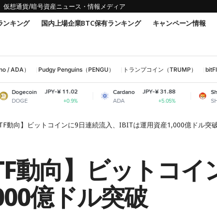
仮想通貨/暗号資産ニュース・情報メディア
ランキング
国内上場企業BTC保有ランキング
キャンペーン情報
 / ADA）
Pudgy Penguins（PENGU）
トランプコイン（TRUMP）
bi
JPY-¥ 11.02
JPY-¥ 31.88
JPY
Cardano
Shiba Inu
ADA
SHIB
+0.9%
+5.05%
貨ETF動向】ビットコインに9日連続流入、IBITは運用資産1,000億ドル突
貨ETF動向】ビットコ
,000億ドル突破