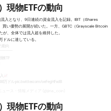
）現物ETFの動向
純流入となり、9日連続の資金流入を記録。IBIT（iShares
入し、買い優勢の展開が続いた。一方、GBTC（Grayscale Bitcoin
られたが、全体では流入超を維持した。
00万ドルに達している。
Fの動向
￣￣￣￣
物ETF
流入
600万ドル
pic.twitter.com/oeFegHFxdB
ニュース・情報メディア (@jina_coin)
）現物ETFの動向