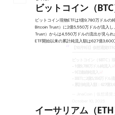
ビットコイン（BTC
ビットコイン
現物ETFは1億9,780万ドルの
Bitcoin Trust）に2億5,550万ドルが流
Trust）からは4,550万ドルの流出が見
ETF開始以来の累計純流入額は627億3,6
【10月9日】仮想通貨ET
￣￣￣￣￣￣￣￣￣￣￣
ビットコイン（
$BTC
）現
– 1億9,780万ドル純流入
– 9日連続純流入
– IBITに2億5,550万ドル
– 累計純流入額：627億3,
— JinaCoin｜仮想通貨
October 10, 2025
イーサリアム（ETH