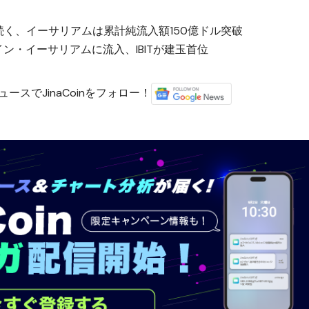
流入続く、イーサリアムは累計純流入額150億ドル突破
コイン・イーサリアムに流入、IBITが建玉首位
ースでJinaCoinをフォロー！