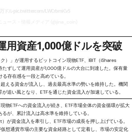
00万ドル
pic.twitter.com/LWCrbmiCv5
ニュース・情報メディア (@jina_coin)
IT、運用資産1,000億ドルを突破
ク）」が運用するビットコイン現物ETF、IBIT（iShares
ら2年を待たずして運用資産が1,000億ドルの大台に到達した。保有量
おける存在感を一段と高めている。
を超える資金が流入し、過去最高水準の勢いを維持した。機関
が追い風となり、ETFを通じた資金流入が加速している。
現物ETFへの資金流入が続き、ETF市場全体の資金循環が拡大
あるが、累計流入は高水準を維持している。
oin Trust）が資金流入を牽引し、ETF市場の成長を押し上げている。
が仮想通貨市場の主要な資金経路として定着し、市場の安定化