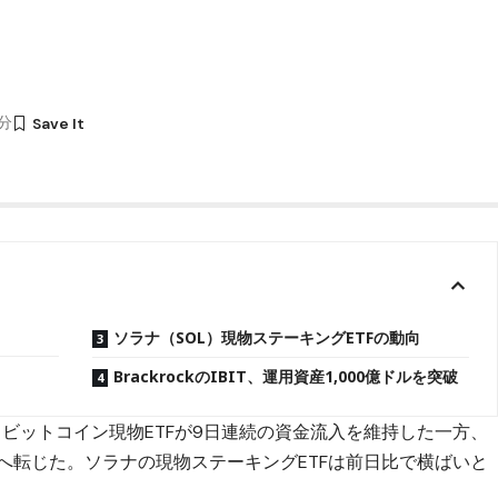
1分
ソラナ（SOL）現物ステーキングETFの動向
BrackrockのIBIT、運用資産1,000億ドルを突破
ビットコイン現物ETFが9日連続の資金流入を維持した一方、
出へ転じた。ソラナの現物ステーキングETFは前日比で横ばいと