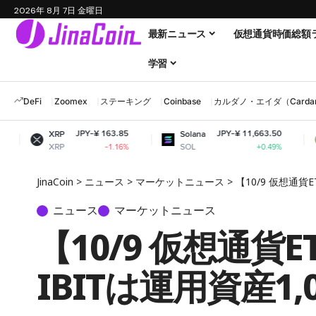
2026年 8月 7日 金曜日
最新ニュース
仮想通貨時価総額
学習
DeFi
Zoomex
ステーキング
Coinbase
カルダノ・エイダ（Cardano
JPY-¥ 163.85
JPY-¥ 11,663.50
XRP
Solana
Dogecoin
XRP
SOL
DOGE
-1.16%
+0.49%
JinaCoin
>
ニュース
>
マーケットニュース
>
【10/9 仮想通
ニュース
マーケットニュース
【10/9 仮想通
IBITは運用資産1