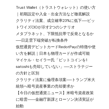
Trust Wallet（トラストウォレット）の使い方
｜初期設定や入金・出金方法など徹底解説
クラリティ法案、成立確率23%に低下──ビッ
トワイズCIOが示す2つのシナリオ
メタプラネット、下限抵抗帯で反発となるか
──日足雲下端突破が転換条件
仮想通貨デビットカードRedotPayの特徴や使
い方を解説｜日本も物理カードが作成可能
マイケル・セイラー氏「ビットコインを1
satoshiも売却していない」──ストラテジー
の方針と区別
クラリティ法案に倫理条項案──トランプ米大
統領へ暗号資産事業の売却要求か
【今日の仮想通貨ニュース】米暗号資産政策
に暗雲――金融庁新課とローソン決済実証が
始動