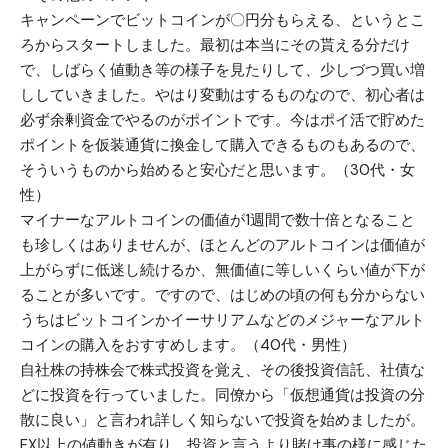
キャンペーンでビットコインが〇円分もらえる、というとこ
ろからスタートしました。最初は本当にその貰える分だけ
で、しばらく値動き等の様子を見たりして、少しづつ買い増
ししていきました。やはり変動はするものなので、初心者は
必ず余剰資金でやるのがポイントです。今はポイ活で貯めた
ポイントを仮装通貨に換金して購入できるものもあるので、
そういうものから始めると安心だと思います。（30代・女
性）
マイナーなアルトコインの価値が1週間で数十倍となること
も珍しくはありませんが、ほとんどのアルトコインは価値が
上がらずに低迷し続けるか、無価値に等しいくらい値が下が
ることが多いです。ですので、はじめの頃の何も分からない
うちはビットコインかイーサリアムなどのメジャーなアルト
コインの購入をおすすめします。（40代・男性）
自社株の持株会で株式投資を覚え、その後投資信託、社債な
どに投資を行っていました。同僚から「仮想通貨は投資の分
散に良い」と言われ詳しく知らないで投資を始めましたが。
FX以上の値動きが有り、投資と言うより賭け事の様に感じた