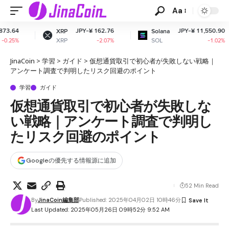
Aa
JPY-¥ 162.76
JPY-¥ 11,550.90
XRP
Solana
Dogeco
XRP
SOL
DOGE
-2.07%
-1.02%
JinaCoin
>
学習
>
ガイド
>
仮想通貨取引で初心者が失敗しない戦略｜
アンケート調査で判明したリスク回避のポイント
学習
ガイド
仮想通貨取引で初心者が失敗しな
い戦略｜アンケート調査で判明し
たリスク回避のポイント
Googleの優先する情報源に追加
52 Min Read
By
JinaCoin編集部
Published: 2025年04月02日 10時46分
Last Updated: 2025年05月26日 09時52分 9:52 AM