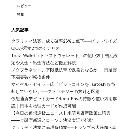
レビュー
特集
人気記事
クラリティ法案、成立確率23%に低下──ビットワイズ
CIOが示す2つのシナリオ
Trust Wallet（トラストウォレット）の使い方｜初期設
定や入金・出金方法など徹底解説
メタプラネット、下限抵抗帯で反発となるか──日足雲
下端突破が転換条件
マイケル・セイラー氏「ビットコインを1 satoshiも売
却していない」──ストラテジーの方針と区別
仮想通貨デビットカードRedotPayの特徴や使い方を解
説｜日本も物理カードが作成可能
【今日の仮想通貨ニュース】米暗号資産政策に暗雲
――金融庁新課とローソン決済実証が始動
クラリティ法案に倫理条項案──トランプ米大統領へ暗