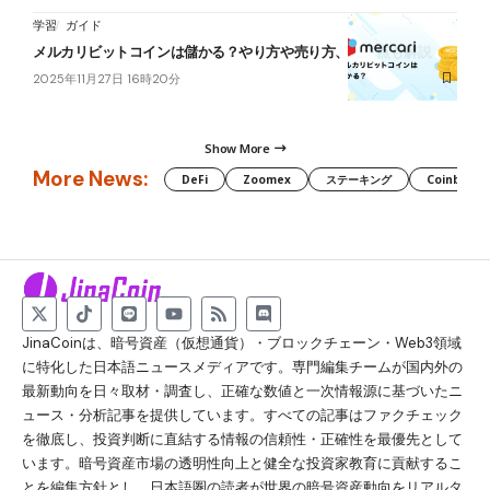
学習
ガイド
メルカリビットコインは儲かる？やり方や売り方、注意点も解説
2025年11月27日 16時20分
Show More
More News:
DeFi
Zoomex
ステーキング
Coinbase
JinaCoinは、暗号資産（仮想通貨）・ブロックチェーン・Web3領域
に特化した日本語ニュースメディアです。専門編集チームが国内外の
最新動向を日々取材・調査し、正確な数値と一次情報源に基づいたニ
ュース・分析記事を提供しています。すべての記事はファクチェック
を徹底し、投資判断に直結する情報の信頼性・正確性を最優先として
います。暗号資産市場の透明性向上と健全な投資家教育に貢献するこ
とを編集方針とし、日本語圏の読者が世界の暗号資産動向をリアルタ