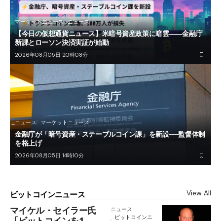
マーケットニュース
ニュース
【今日の仮想通貨ニュース】米暗号資産政策に暗雲――金融庁
新課とローソン決済実証が始動
2026年08月05日 20時08分
ニュース
マーケットニュース
金融庁が「暗号資産・ステーブルコイン課」を新設──監督体制
を格上げ
2026年08月05日 14時10分
View All
ビットコインニュース
マイケル・セイラー氏
ニュース
ビットコインニ
「ビットコインを1