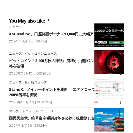
You May also Like
ニュース
XM Trading、口座開設ボーナス13,000円に大幅アップ
2024年10月17日 17時47分
ニュース
ビットコインニュース
ビットコイン『2,100万枚の神話』崩壊か、無限に増殖する先物が価
格を破壊
2026年02月10日 02時05分
ニュース
取引所ニュース
StandX、メイカーポイントを刷新──エアドロップ報酬へ、最大
200%倍率を実現
2026年03月07日 20時05分
マーケットニュース
ニュース
国民民主党、暗号資産税制改革を公約：拡散促し支持率アップ狙う
2024年11月12日 13時24分