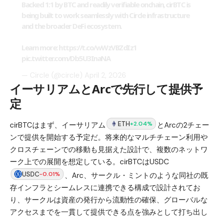
Backed 1:1 by BTC and readily verifiable onchain, cirBTC is
being built to work seamlessly with Circle infrastructure
and the broader DeFi ecosystem.
Learn more:
https://t.co/wWzVBZdIz1
pic.twitter.com/Db5U3InaNA
— Circle (@circle)
April 2, 2026
イーサリアムとArcで先行して提供予
定
ETH
+2.04%
cirBTCはまず、イーサリアム
とArcの2チェー
ンで提供を開始する予定だ。将来的なマルチチェーン利用や
クロスチェーンでの移動も見据えた設計で、複数のネットワ
ーク上での展開を想定している。cirBTCはUSDC
USDC
-0.01%
、Arc、サークル・ミントのような同社の既
存インフラとシームレスに連携できる構成で設計されてお
り、サークルは資産の発行から流動性の確保、グローバルな
アクセスまでを一貫して提供できる点を強みとして打ち出し