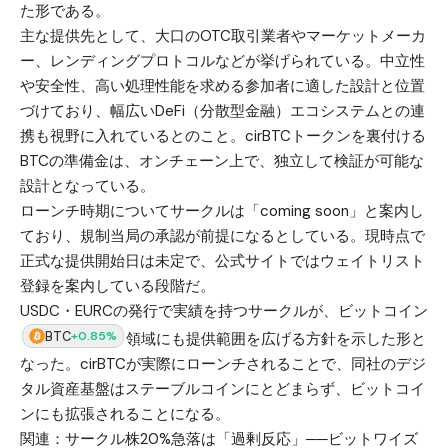
た形である。
主な提供先として、大口のOTC取引業者やマーケットメーカ
ー、レンディングプロトコルなどが挙げられている。中立性
や安全性、高い処理性能を求める参加者に適した設計と位置
づけており、幅広いDeFi（分散型金融）エコシステムとの連
携も視野に入れているとのこと。cirBTCトークンを裏付ける
BTCの準備金は、オンチェーン上で、独立して検証が可能な
設計となっている。
ローンチ時期についてサークルは「coming soon」と案内し
ており、規制当局の承認が前提になるとしている。現時点で
正式な提供開始日は未定で、公式サイトではウェイトリスト
登録を案内している段階だ。
USDC・EURCの発行で実績を持つサークルが、ビットコイン
BTC
+0.85%
領域にも提供範囲を広げる方針を示した形と
なった。cirBTCが実際にローンチされることで、同社のデジ
タル資産基盤はステーブルコインにとどまらず、ビットコイ
ンにも拡張されることになる。
関連：
サークル株20%急落は「過剰反応」──ビットワイズ