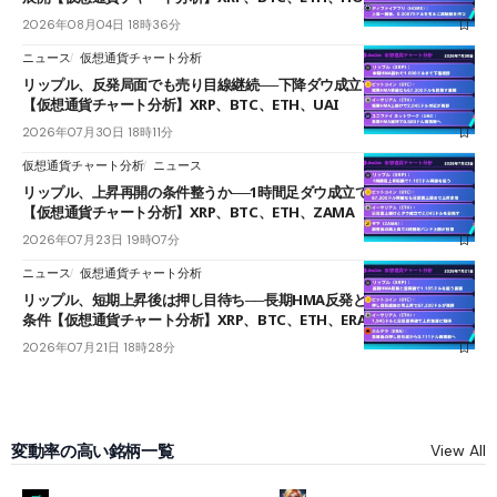
2026年08月04日 18時36分
ニュース
仮想通貨チャート分析
リップル、反発局面でも売り目線継続──下降ダウ成立で下値追う展開
【仮想通貨チャート分析】XRP、BTC、ETH、UAI
2026年07月30日 18時11分
仮想通貨チャート分析
ニュース
リップル、上昇再開の条件整うか──1時間足ダウ成立で1.185ドルを狙う
【仮想通貨チャート分析】XRP、BTC、ETH、ZAMA
2026年07月23日 19時07分
ニュース
仮想通貨チャート分析
リップル、短期上昇後は押し目待ち──長期HMA反発と雲上抜けが買い
条件【仮想通貨チャート分析】XRP、BTC、ETH、ERA
2026年07月21日 18時28分
変動率の高い銘柄一覧
View All