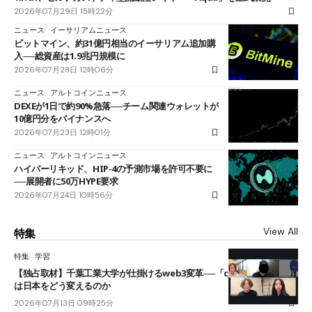
2026年07月29日 15時22分
ニュース
イーサリアムニュース
ビットマイン、約31億円相当のイーサリアム追加購
入──総資産は1.9兆円規模に
2026年07月28日 12時06分
ニュース
アルトコインニュース
DEXEが1日で約90%急落──チーム関連ウォレットが
10億円分をバイナンスへ
2026年07月23日 12時01分
ニュース
アルトコインニュース
ハイパーリキッド、HIP-4の予測市場を許可不要に
──展開者に50万HYPE要求
2026年07月24日 10時56分
View All
特集
特集
学習
【独占取材】千葉工業大学が仕掛けるweb3変革──「cJPY」とAIの融合
は日本をどう変えるのか
2026年07月13日 09時25分