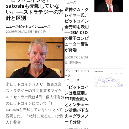
ュース
satoshiも売却していな
逆神ジム・ク
い」──ストラテジーの方
レイマー氏、
針と区別
ビットコイン
全売却を表明
ニュース
ビットコインニュース
2026年08月04日 14時19分
──IBM CEO
の量子コンピ
ューター警告
が発端
2026年08月04
日 11時49分
ビットコインニュ
ース
ニュース
米ビットコイン（BTC）投資企業
「ビットコイ
ストラテジーの共同創業者マイケ
ンは過渡期」
ル・セイラー氏は4日、個人保有分
ETF資金流入
のビットコインについて「1
とオンチェー
satoshiも売却していない」とXで
ン活動が下支
え＝グラスノ
説明した。 「絶対に売るな」は個
ード分析
人貯蓄者…