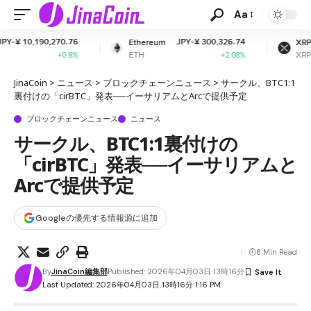
Aa
6
JPY-¥ 300,326.74
JPY-¥ 164.99
Ethereum
XRP
ETH
XRP
%
+2.08%
-1.9%
JinaCoin
>
ニュース
>
ブロックチェーンニュース
>
サークル、BTC1:1
裏付けの「cirBTC」発表──イーサリアムとArcで提供予定
ブロックチェーンニュース
ニュース
サークル、BTC1:1裏付けの
「cirBTC」発表──イーサリアムと
Arcで提供予定
Googleの優先する情報源に追加
8 Min Read
By
JinaCoin編集部
Published: 2026年04月03日 13時16分
Last Updated: 2026年04月03日 13時16分 1:16 PM