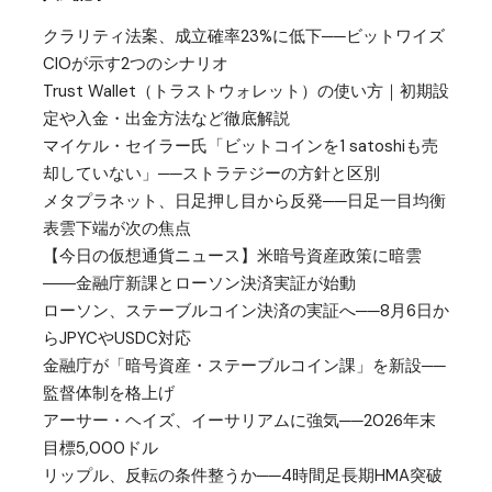
クラリティ法案、成立確率23%に低下──ビットワイズ
CIOが示す2つのシナリオ
Trust Wallet（トラストウォレット）の使い方｜初期設
定や入金・出金方法など徹底解説
マイケル・セイラー氏「ビットコインを1 satoshiも売
却していない」──ストラテジーの方針と区別
メタプラネット、日足押し目から反発──日足一目均衡
表雲下端が次の焦点
【今日の仮想通貨ニュース】米暗号資産政策に暗雲
――金融庁新課とローソン決済実証が始動
ローソン、ステーブルコイン決済の実証へ──8月6日か
らJPYCやUSDC対応
金融庁が「暗号資産・ステーブルコイン課」を新設──
監督体制を格上げ
アーサー・ヘイズ、イーサリアムに強気──2026年末
目標5,000ドル
リップル、反転の条件整うか──4時間足長期HMA突破