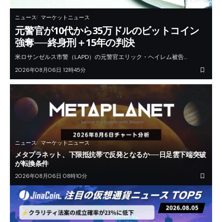
ニュース
マーケットニュース
元警官が10代から35万ドルのビットコイン
強奪──終身刑＋15年の判決
米ロサンゼルス市警（LAPD）の元警官エリック・ヘイレム被告…
2026年08月06日 12時45分
ニュース
マーケットニュース
メタプラネット、下限抵抗帯で反発となるか──日足雲下端突破
が転換条件
2026年08月06日 08時10分