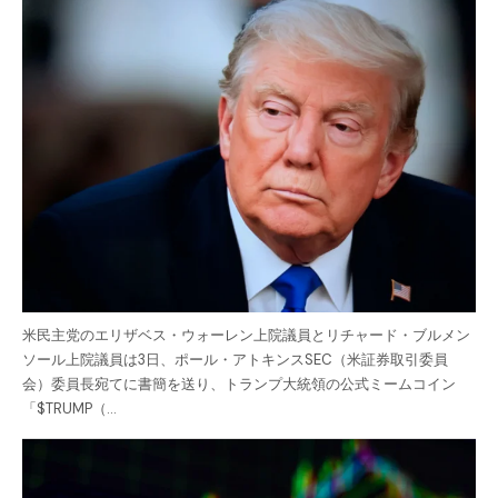
米民主党のエリザベス・ウォーレン上院議員とリチャード・ブルメン
ソール上院議員は3日、ポール・アトキンスSEC（米証券取引委員
会）委員長宛てに書簡を送り、トランプ大統領の公式ミームコイン
「$TRUMP（…