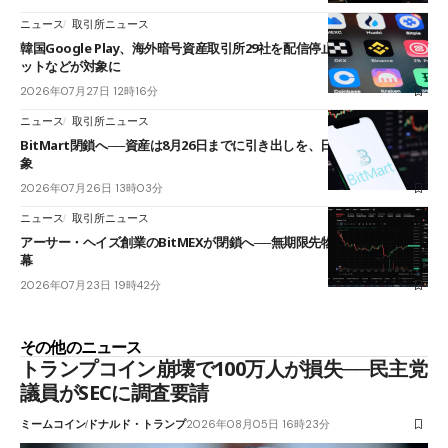
ニュース
取引所ニュース
韓国Google Play、海外暗号資産取引所29社を配信停止──OKXやバイビ
ットなどが対象に
2026年07月27日 12時16分
ニュース
取引所ニュース
BitMart閉鎖へ──資産は8月26日までに引き出しを、日本人利用者も対
象
2026年07月26日 13時03分
ニュース
取引所ニュース
アーサー・ヘイズ創業のBitMEXが閉鎖へ──無期限先物を生んだ11年に
幕
2026年07月23日 19時42分
その他のニュース
トランプコイン崩壊で100万人が損失──民主党
議員がSECに調査要請
ミームコイン
ドナルド・トランプ
2026年08月05日 16時23分