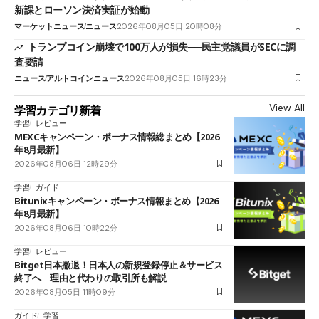
新課とローソン決済実証が始動
マーケットニュース
ニュース
2026年08月05日 20時08分
トランプコイン崩壊で100万人が損失──民主党議員がSECに調
査要請
ニュース
アルトコインニュース
2026年08月05日 16時23分
View All
学習カテゴリ新着
学習
レビュー
MEXCキャンペーン・ボーナス情報総まとめ【2026
年8月最新】
2026年08月06日 12時29分
学習
ガイド
Bitunixキャンペーン・ボーナス情報まとめ【2026
年8月最新】
2026年08月06日 10時22分
学習
レビュー
Bitget日本撤退！日本人の新規登録停止＆サービス
終了へ 理由と代わりの取引所も解説
2026年08月05日 11時09分
ガイド
学習