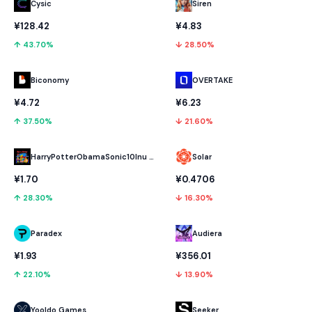
Cysic
Siren
¥128.42
¥4.83
↑ 43.70%
↓ 28.50%
Biconomy
OVERTAKE
¥4.72
¥6.23
↑ 37.50%
↓ 21.60%
HarryPotterObamaSonic10Inu (ETH)
Solar
¥1.70
¥0.4706
↑ 28.30%
↓ 16.30%
Paradex
Audiera
¥1.93
¥356.01
↑ 22.10%
↓ 13.90%
Yooldo Games
Seeker