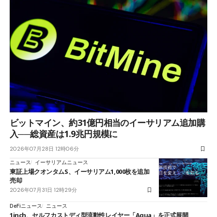
ビットマイン、約31億円相当のイーサリアム追加購
入──総資産は1.9兆円規模に
2026年07月28日 12時06分
ニュース
イーサリアムニュース
東証上場クオンタムS、イーサリアム1,000枚を追加
売却
2026年07月31日 12時29分
DeFiニュース
ニュース
1inch、セルフカストディ型流動性レイヤー「Aqua」を正式展開