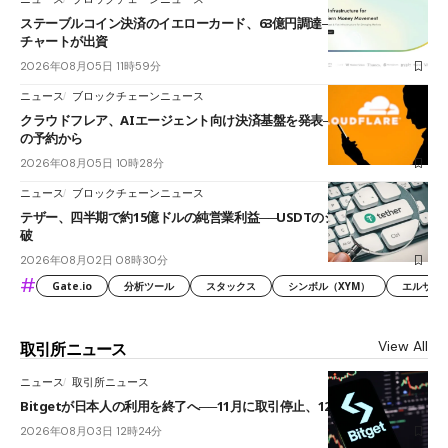
ステーブルコイン決済のイエローカード、63億円調達──ソニーやスタン
チャートが出資
2026年08月05日 11時59分
ニュース
ブロックチェーンニュース
クラウドフレア、AIエージェント向け決済基盤を発表──まずハンドル名
の予約から
2026年08月05日 10時28分
ニュース
ブロックチェーンニュース
テザー、四半期で約15億ドルの純営業利益──USDTのシェアは60%を突
破
2026年08月02日 08時30分
#
Gate.io
分析ツール
スタックス
シンボル（XYM）
エルサル
View All
取引所ニュース
ニュース
取引所ニュース
Bitgetが日本人の利用を終了へ──11月に取引停止、12月末に強制決済
2026年08月03日 12時24分