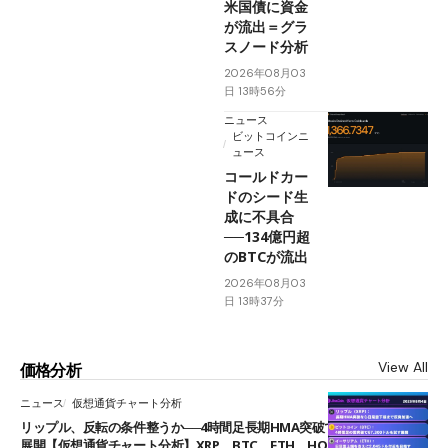
米国債に資金
が流出＝グラ
スノード分析
2026年08月03
日 13時56分
ニュース
ビットコインニ
ュース
コールドカー
ドのシード生
成に不具合
──134億円超
のBTCが流出
2026年08月03
日 13時37分
View All
価格分析
ニュース
仮想通貨チャート分析
リップル、反転の条件整うか──4時間足長期HMA突破で雲下端を目指す
展開【仮想通貨チャート分析】XRP、BTC、ETH、HOME