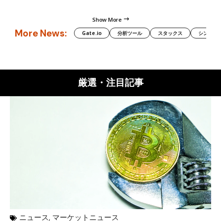
Show More
More News:
Gate.io
分析ツール
スタックス
シンボル（
厳選・注目記事
ニュース
,
マーケットニュース