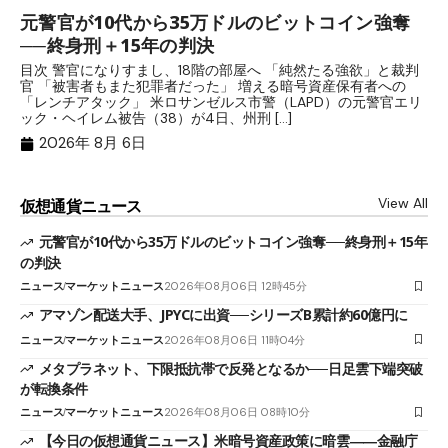
元警官が10代から35万ドルのビットコイン強奪
ア
──終身刑＋15年の判決
計
目次 警官になりすまし、18階の部屋へ 「純然たる強欲」と裁判
目
官 「被害者もまた犯罪者だった」 増える暗号資産保有者への
ン
「レンチアタック」 米ロサンゼルス市警（LAPD）の元警官エリ
ン
ック・ヘイレム被告（38）が4日、州刑 […]
の
2026年 8月 6日
View All
仮想通貨ニュース
元警官が10代から35万ドルのビットコイン強奪──終身刑＋15年
の判決
ニュース
マーケットニュース
2026年08月06日 12時45分
アマゾン配送大手、JPYCに出資──シリーズB累計約60億円に
ニュース
マーケットニュース
2026年08月06日 11時04分
メタプラネット、下限抵抗帯で反発となるか──日足雲下端突破
が転換条件
ニュース
マーケットニュース
2026年08月06日 08時10分
【今日の仮想通貨ニュース】米暗号資産政策に暗雲――金融庁