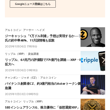
Googleニュース登録はこちら
アルトコイン
アーサー・ヘイズ
ジーキャッシュ「1万ドル到達」予想は実現するか──アーサー・ヘイズ
氏の的中率46%、11月誤情報も拡散
2025年11月06日 17時18分
リップル（XRP）
資金調達
リップル、6.1兆円の評価額で771億円を調達──XRP・RLUSDで決済領域
拡大へ
2025年11月06日 01時18分
チャンポン・ジャオ（CZ）
アルトコイン
バイナンス創業者CZ、約3億円相当のAsterトークン購入──一時37％超
急騰
2025年11月03日 09時15分
アルトコイン
リップル（XRP）
SBIインシュアランスG、株主優待に「仮想通貨XRP」導入──100株以上