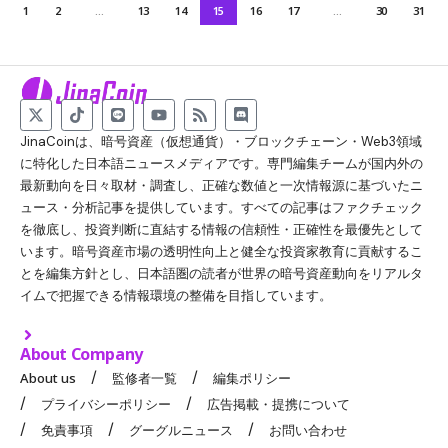
1
2
…
13
14
15
16
17
…
30
31
JinaCoinは、暗号資産（仮想通貨）・ブロックチェーン・Web3領域
に特化した日本語ニュースメディアです。専門編集チームが国内外の
最新動向を日々取材・調査し、正確な数値と一次情報源に基づいたニ
ュース・分析記事を提供しています。すべての記事はファクチェック
を徹底し、投資判断に直結する情報の信頼性・正確性を最優先として
います。暗号資産市場の透明性向上と健全な投資家教育に貢献するこ
とを編集方針とし、日本語圏の読者が世界の暗号資産動向をリアルタ
イムで把握できる情報環境の整備を目指しています。
About Company
About us
監修者一覧
編集ポリシー
プライバシーポリシー
広告掲載・提携について
免責事項
グーグルニュース
お問い合わせ