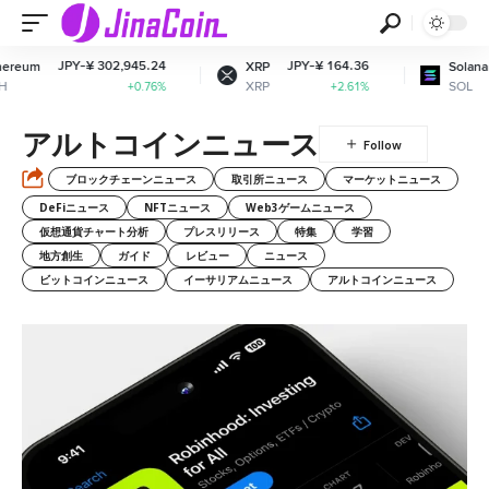
Y-¥ 302,945.24
JPY-¥ 164.36
JPY-¥ 12
XRP
Solana
XRP
SOL
+0.76%
+2.61%
アルトコインニュース
ブロックチェーンニュース
取引所ニュース
マーケットニュース
DeFiニュース
NFTニュース
Web3ゲームニュース
仮想通貨チャート分析
プレスリリース
特集
学習
地方創生
ガイド
レビュー
ニュース
ビットコインニュース
イーサリアムニュース
アルトコインニュース