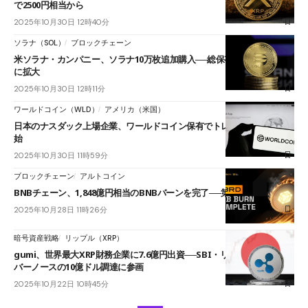
で2500円相当から
2025年10月30日 12時40分
ソラナ（SOL）
ブロックチェーン
米ソラナ・カンパニー、ソラナ10万枚追加購入──総保有量230万SOL超
に拡大
2025年10月30日 12時11分
ワールドコイン（WLD）
アメリカ（米国）
日本のナスダック上場企業、ワールドコイン保有でトレジャリー戦略開
始
2025年10月30日 11時59分
ブロックチェーン
アルトコイン
BNBチェーン、1,848億円相当のBNBバーンを完了──第33回四半期焼却
2025年10月28日 11時26分
暗号資産戦略
リップル（XRP）
gumi、世界最大XRP財務企業に7.6億円出資──SBI・リップルと共にエ
バーノースの10億ドル調達に参画
2025年10月22日 10時45分