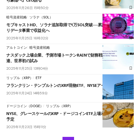
2025年11月26日 15時50分
暗号資産戦略
ソラナ（SOL）
モブキャストHD、ソラナ追加取得で1万SOL突破──累計3億円投資、バ
リデータ事業で収益化へ
2025年11月25日 16時32分
アルトコイン
暗号資産戦略
ナスダック上場企業、予測市場トークンRAINで財務戦略──332億円調
達、世界初の試み
2025年11月25日 13時04分
リップル（XRP）
ETF
フランクリン・テンプルトンのXRP現物ETF、NYSEアーカが承認
2025年11月24日 14時59分
ドージコイン（DOGE）
リップル（XRP）
NYSE、グレースケールのXRP・ドージコインETF上場承認──24日上場
予定
2025年11月23日 15時11分