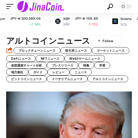
 300,589.04
JPY-¥ 165.49
JPY-¥ 11,58
XRP
Solana
XRP
SOL
+1.94%
-1.15%
-0
アルトコインニュース
ブロックチェーンニュース
取引所ニュース
マーケットニュース
DeFiニュース
NFTニュース
Web3ゲームニュース
仮想通貨チャート分析
プレスリリース
特集
学習
地方創生
ガイド
レビュー
ニュース
ビットコインニュース
イーサリアムニュース
アルトコインニュース