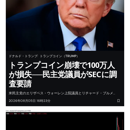
ドナルド・トランプ
トランプコイン（TRUMP）
トランプコイン崩壊で100万人
が損失──民主党議員がSECに調
査要請
米民主党のエリザベス・ウォーレン上院議員とリチャード・ブルメ…
2026年08月05日 16時23分