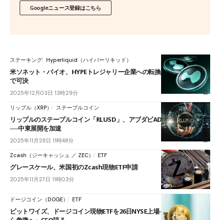
Googleニュース登録はこちら
ステーキング
Hyperliquid（ハイパーリキッド）
米ソネット・バイオ、HYPEトレジャリー企業への転換承認──株主総会
で可決
2025年12月03日 13時29分
リップル（XRP）
ステーブルコイン
リップルのステーブルコイン「RLUSD」、アブダビADGMで利用認定
──中東展開を加速
2025年11月28日 11時48分
Zcash（ジーキャッシュ ／ ZEC）
ETF
グレースケール、米国初のZcash現物ETF申請
2025年11月27日 11時03分
ドージコイン（DOGE）
ETF
ビットワイズ、ドージコイン現物ETFを26日NYSE上場──『ジョークか
ら象徴へ』CEO語る