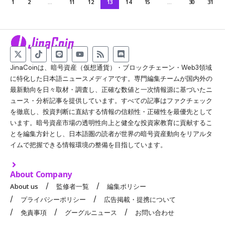
1
2
…
11
12
13
14
15
…
30
31
JinaCoinは、暗号資産（仮想通貨）・ブロックチェーン・Web3領域
に特化した日本語ニュースメディアです。専門編集チームが国内外の
最新動向を日々取材・調査し、正確な数値と一次情報源に基づいたニ
ュース・分析記事を提供しています。すべての記事はファクチェック
を徹底し、投資判断に直結する情報の信頼性・正確性を最優先として
います。暗号資産市場の透明性向上と健全な投資家教育に貢献するこ
とを編集方針とし、日本語圏の読者が世界の暗号資産動向をリアルタ
イムで把握できる情報環境の整備を目指しています。
About Company
About us
監修者一覧
編集ポリシー
プライバシーポリシー
広告掲載・提携について
免責事項
グーグルニュース
お問い合わせ